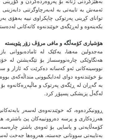
بەهێزکردنی ژنانە بۆ پەروەردەکردن و گۆڕینی 
ئەمەش بە تایبەتی بە لەبەرچاوگرتنی دابەزینی 
توانای کڕینی پەرتوکی چاپکراوی نییە بەهۆی بەر
بکەینەوە و لەڕێگەی خوێندنەوە کاتەکانی لەدەست
هۆشیاری کۆمەڵگە و مافی مرۆڤ زۆر پێویستە
مەجدولین مەهنا، یەکێک لە ئامادەبووانی باز
هەنگاوێکی چارەنووسساز بۆ تێگەیشتن لە خۆی
نووسینەکانی ئەو کەسانە دەکرێت کە ئازار و س
بۆ خوێندنەوە دوای لەدایکبوونی منداڵەکەی بو
بە گەڕان لە ڕێگەی پەرتوک و ماڵپەڕەکانەوە بۆ
لەگەڵ پزیشکی پسپۆڕ کرد.
ڕوونیکردەوە، کە خوێندنەوەی لەسەر بابەتەکان
هەرزەکاری و پرسە دەروونییەکان پێ باشترە، هەر
کۆمەڵایەتی و یاسایی بۆ ئەوەی باشتر چارەسەر
بەتایبەتی سووتانی جەستە، هەروەها جەخت لەسەر