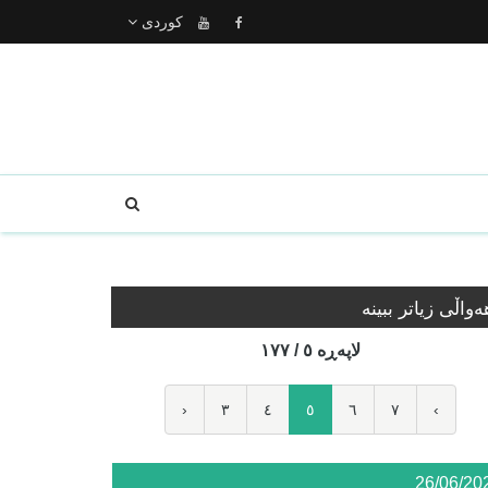
كوردى
ه‌واڵی زیاتر ببینە
لاپه‌ڕه‌ ٥ / ١٧٧
‹
٣
٤
٥
٦
٧
›
26/06/20