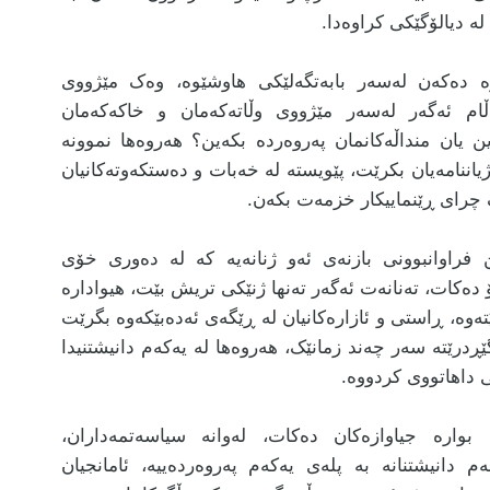
ە دیالۆگێکی کراوەدا.
وە دەکەن لەسەر بابەتگەلێکی هاوشێوە، وەک مێژووی
ڵام ئەگەر لەسەر مێژووی وڵاتەکەمان و خاکەکەمان
ن یان منداڵەکانمان پەروەردە بکەین؟ هەروەها نموونە
 ژیاننامەیان بکرێت، پێویستە لە خەبات و دەستکەوتەکانیان
ک چرای ڕێنماییکار خزمەت بکەن.
فراوانبوونی بازنەی ئەو ژنانەیە کە لە دەوری خۆی
دەکات، تەنانەت ئەگەر تەنها ژنێکی تریش بێت، هیوادارە
تەوە، ڕاستی و ئازارەکانیان لە ڕێگەی ئەدەبێکەوە بگرێت
ڕدرێتە سەر چەند زمانێک، هەروەها لە یەکەم دانیشتنیدا
ی داهاتووی کردووە.
بوارە جیاوازەکان دەکات، لەوانە سیاسەتمەداران،
م دانیشتنانە بە پلەی یەکەم پەروەردەییە، ئامانجیان