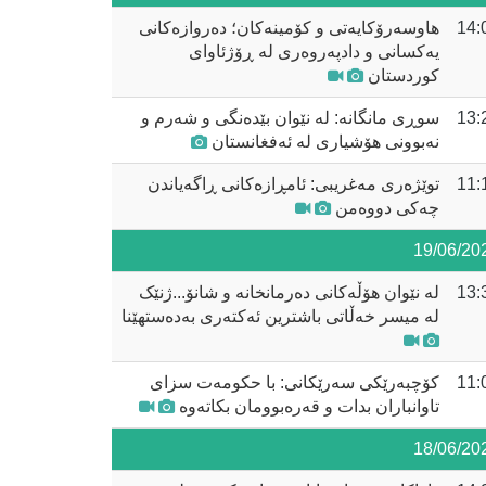
14:
هاوسەرۆکایەتی و کۆمینەکان؛ دەروازەکانی
یەکسانی و دادپەروەری لە ڕۆژئاوای
کوردستان
13:
سوڕی مانگانە: لە نێوان بێدەنگی و شەرم و
نەبوونی هۆشیاری لە ئەفغانستان
11:
توێژەری مەغریبی: ئامڕازەکانی ڕاگەیاندن
چەکی دووەمن
19/06/20
13:
لە نێوان هۆڵەکانی دەرمانخانە و شانۆ...ژنێک
لە میسر خەڵاتی باشترین ئەکتەری بەدەستهێنا
11:
کۆچبەرێکی سەرێکانی: با حکومەت سزای
تاوانباران بدات و قەرەبوومان بکاتەوە
18/06/20