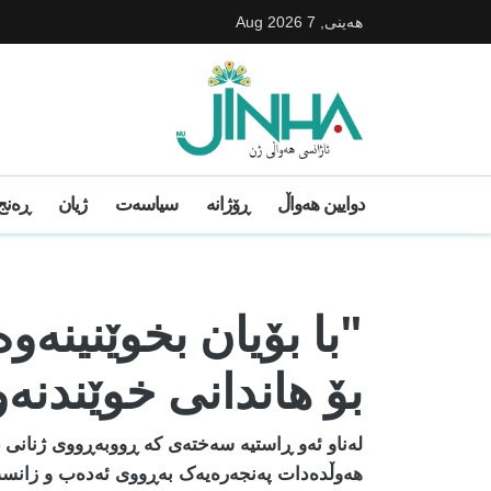
هه‌ینی, 7 Aug 2026
دوایین ھەواڵ
ڕۆژانە
سیاسەت
ژیان
ڕەنج 
"با بۆیان بخوێنینە
بۆ هاندانی خوێندنە
لەناو ئەو ڕاستیە سەختەی کە ڕووبەڕووی ژنانی غ
هەوڵدەدات پەنجەرەیەک بەڕووی ئەدەب و زانست و 