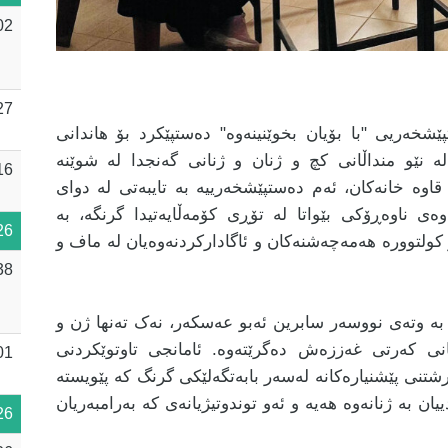
02
27
ەریی "با بۆیان بخوێنینەوە" دەستپێکرد بۆ هاندانی
 نێو منداڵانی کچ و ژنان و ژنانی گەنجدا لە شوێنە
16
قاوە خانەکان، ئەم دەستپێشخەرییە بە تایبەتی لە دوای
وەی ناوەڕۆکی بێواتا لە تۆڕی کۆمەڵایەتیدا گرنگە، بە
26
کولتوورە هەمەچەشنەکان و ئاگادارکردنەوەیان لە ماف و
38
 بە وتەی نووسەر سابرین ئەبو عەسکەر، نەک تەنها ژن و
انی کەرتی غەززەش دەگرێتەوە. ئامانجی تاوتوێکردنی
01
اڕشتنی پێشنیارەکانە لەسەر بابەتگەلێکی گرنگ کە پێویستە
یان بە ژنانەوە هەیە و ئەو توندوتیژیانەی کە بەرامبەریان
26