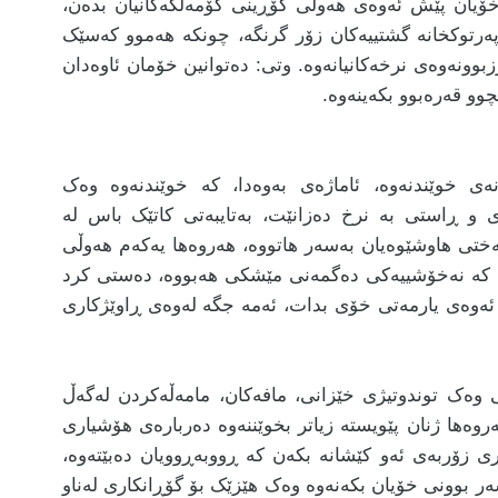
خۆیان پێش ئەوەی هەوڵی گۆڕینی کۆمەڵگەکانیان بدەن،
پەرتوکخانە گشتییەکان زۆر گرنگە، چونکە هەموو کەسێک
زبوونەوەی نرخەکانیانەوە. وتی: دەتوانین خۆمان ئاوەدان
چوو قەرەبوو بکەینەوە.
نەی خوێندنەوە، ئاماژەی بەوەدا، کە خوێندنەوە وەک
 و ڕاستی بە نرخ دەزانێت، بەتایبەتی کاتێک باس لە
ەختی هاوشێوەیان بەسەر هاتووە، هەروەها یەکەم هەوڵی
وە کە نەخۆشییەکی دەگمەنی مێشکی هەبووە، دەستی کرد
 ئەوەی یارمەتی خۆی بدات، ئەمە جگە لەوەی ڕاوێژکاری
ی وەک توندوتیژی خێزانی، مافەکان، مامەڵەکردن لەگەڵ
وەها ژنان پێویستە زیاتر بخوێننەوە دەربارەی هۆشیاری
ی زۆربەی ئەو کێشانە بکەن کە ڕووبەڕوویان دەبێتەوە،
 بوونی خۆیان بکەنەوە وەک هێزێک بۆ گۆڕانکاری لەناو