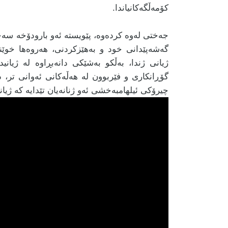
کۆمەڵگەکانیاندا.
جەختی لەوە کردەوە، پێویستە ئەو بارودۆخە سەخت
گەشەپێدانی خود و بەهێزکردنی، هەروەها خوێندن
ژیانی ژندا، بەڵکو بەشێکی دانەبڕاوە لە ژیانی
گۆڕانکاری و فێربوون لە هەڵەکانی ئەوانی تر، د
چیرۆکی ئیلهامبەخشی ئەو ژنانەیان تێدایە کە ژیا