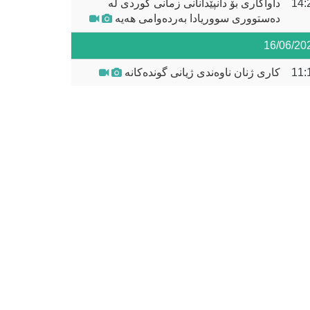
14:
داواکاری بۆ دانپێدانانی زمانی کوردی لە
دەستووری سووریادا بەردەوامی هەیە
16/06/20
11:
کاری ژنان ناوەندی ژیانی گوندەکانە