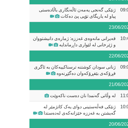
09:
ژنێکی گەنجی یەمەن ئاڵەنگاری باڵادەستی
پیاو لە یاریگای تۆپی پێ دەکات
23/06/20
10:
قەیرانی مانەوەی غەززە: ژمارەی دانیشتووان
و ژێرخانی لە لێواری داڕماندایە
22/06/20
09:
ژنانی سودان کوشتنە ترسناکییەکان بە ئاگری
فڕۆکەی بێفڕۆکەوان دەگێڕنەوە
21/06/20
11:
لە وڵاتی گەنمدا نان دەست ناکەوێت
10:
ژنێکی فەڵەستینی دوای یەک کاتژمێر لە
گەیشتن بە غەززە خێزانەکەی لەدەستدا
20/06/20