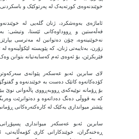
خوێندنەوەی کورتەیەک لە پەرتوکێک و باسکردنی ل
ئاماژەی بەوەشکرد، ژنان گلەیی لە خوێندنە
فەڵەستین و ڕووداوەکانی ئێستا، وتیشی: بە
نەخوێنینەوە، چۆن دەتوانین لە مەترسی بپارێزی
زۆرن، بەتایبەتی ژنان، کە پێویستە لێکۆڵینەوە لە
فێربکرێن، بۆ ئەوەی ئەم کەسایەتیانە بتوانن وە
لای سابرین ئەبو عەسکەر پێوانەی سەرکەوتن 
کۆدەکاتەوە کاتێک دەست بە خوێندنەوە و گفتوگۆ 
بۆ ڕۆمانە نوێیەکەی ڕووبەڕووی پاڵەوانی نوێ ببێ
کە بە قووڵی دەنگ دەداتەوە و دەتوانرێت وەربگێ
پێشتر میوانداری یەکێک لە کارەکتەرەکانی ڕۆمان
سابرین ئەبو عەسکەر میوانداری پسپۆڕانی 
ڕەخنەگران، خوێندکارانی کاری کۆمەڵایەتی، ئە