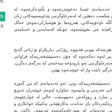
26
دەبیانەی ئێستا دەخوێندرێنەوە و بڵاودەکرێنەوە، لە
کست دەهێنن لە لەبەرچاوگرتنی پێداویستییەکانی ژنان
26
گە ناوخۆییەکانن، هەروەها بۆ هۆشیارکردنەوەی خەڵک
19
فیایە چی بخوێنێننەوە، چونکە کەسایەتی و ناسنامەی
رشەکە بوونی هەبووە، ڕۆژانی دیاریکراو بۆ ژنانی گەنج
ا، بیر لەوە دەکەنەوە کە چۆن دەستپێشخەرییەکە فراوانتر
ە لەبەرچاوگرتنی ئەو بارودۆخە سەختەی کە بەرگەی دەگرن،
یز نابێت واز لە خوێندنەوە بهێنن.
دەستپێشخەرییەکە، وتی: ئەو ئەدەبیاتەی کە من گەورە
اتی عەرەبی و بیانییەوە، جیاوازە لەوەی خوێنەران ئەمڕۆ
ەقی سارد و ڕووکەش دەنووسێت، خاڵی لە چوارچێوەی
رەکتەرەکان یان تەنانەت بەکارهێنانی تەکنیکە جوانکاری و
چی ئەدەبیات لە سەرچاوەکەیەوە ئەزموون ناکەن بە