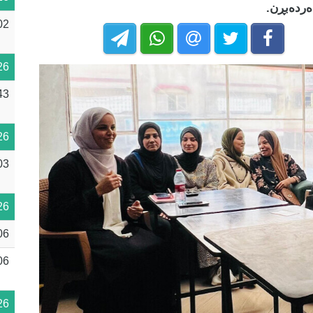
دەردەبڕن.
02
26
43
26
03
26
06
06
26