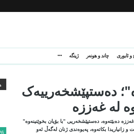
و ئابوری
چاند و هونەر
ژینگه
وە"؛ دەستپێشخەرییەک
ه
وە لە غەززە
ەززە دەبێتەوە، دەستپێشخەریی "با بۆیان بخوێنینەوە"
زانیاریدا بکاتەوە، پەیوەندی ژنان لەگەڵ ئەو
26