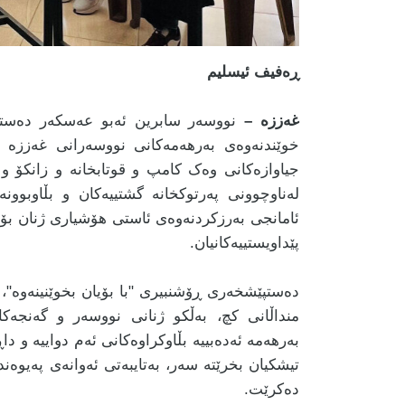
ڕەفیف ئیسلیم
غەززە –
نووسەر سابرین ئەبو عەسکەر دەستپێشخ
خوێندنەوەی بەرهەمەکانی نووسەرانی غەززە لە
جیاوازەکانی وەک کامپ و قوتابخانە و زانکۆ و 
لەناوچوونی پەرتوکخانە گشتییەکان و بڵاوبوونە
ئامانجی بەرزکردنەوەی ئاستی هۆشیاری ژنان بۆ 
پێداویستییەکانیان.
دەستپێشخەری ڕۆشنبیری "با بۆیان بخوێنینەوە"،
منداڵانی کچ، بەڵکو ژنانی نووسەر و گەنجەک
بەرهەمە ئەدەبییە بڵاوکراوەکانی ئەم دواییە و د
تیشکیان بخرێتە سەر، بەتایبەتی ئەوانەی پەیوەندی
دەکرێت.