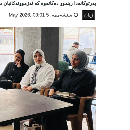
پەرتوکانەدا زیندوو دەکاتەوە کە ئەزموونەکانیان 
ژیان
سێشه‌ممه‌, 5 May 2026, 09:01