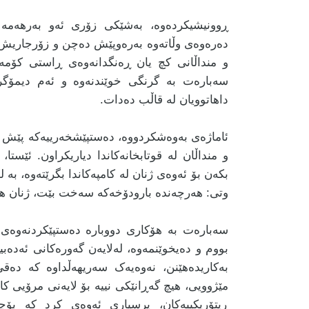
ڕوونیشیکردەوە، بەشێکی زۆری ئەو بەرهەمە ئە
دەرەوەی وڵاتەوە بەرەوپێش دەچن و زۆرجاریش ش
و منداڵانی کچ یان ڕەنگدانەوەی ڕاستی کۆمەڵ
سەبارەت بە گرنگی خوێندنەوە و ئەم دیمۆگرا
داهاتوویان لە قاڵب دەدات.
ئاماژەی بەوەشکردووە، دەستپێشخەرییەکە پێش هێ
و منداڵان لە قوتابخانەکاندا دیاریکراون. ئێست
بکەن بۆ ئەوەی ژنان لە کامپەکاندا بگرێتەوە، ب
وتی: هەرچەندە بارودۆخەکە سەخت بێت، ژنان هەرگ
سەبارەت بە هۆکاری دووبارە دەستپێکردنەوەی 
بووم و دەیخوێنمەوە، لەلایەن گەورەکانی ئەدەبی
بەکاریدەهێنن، نەوەیەک سەریهەڵداوە کە د
مێژوویی، هیچ گەڕانێکی نییە بۆ لایەنی مرۆیی کا
ڕیتۆریکییەکان، پرسیاری ئەوەی کرد کە بۆ