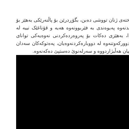
ەی ژنان تووشی دەبن، بگۆڕدرێن بۆ پاڵنەرێکی بەهێز بۆ
ەوە پەیوەندی بە فێربوونەوە هەیە و قۆناغێک نییە لە
دا، بەهێزی دەکات بۆ پەروەردەکردنی نەوەیەکی توانای
وورکەوتنەوە لە دووبارەکردنەوەیان، پەەتوکەکان سەدان
نیان هەڵبژاردووە و سەرلەنوێ دەستپێ دەکەنەوە.