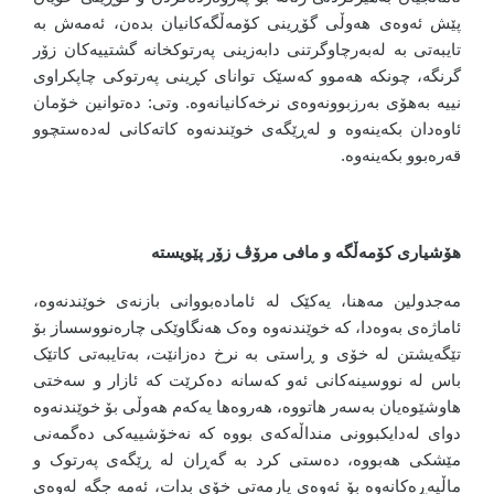
پێش ئەوەی هەوڵی گۆڕینی کۆمەڵگەکانیان بدەن، ئەمەش بە
تایبەتی بە لەبەرچاوگرتنی دابەزینی پەرتوکخانە گشتییەکان زۆر
گرنگە، چونکە هەموو کەسێک توانای کڕینی پەرتوکی چاپکراوی
نییە بەهۆی بەرزبوونەوەی نرخەکانیانەوە. وتی: دەتوانین خۆمان
ئاوەدان بکەینەوە و لەڕێگەی خوێندنەوە کاتەکانی لەدەستچوو
قەرەبوو بکەینەوە.
هۆشیاری کۆمەڵگە و مافی مرۆڤ زۆر پێویستە
مەجدولین مەهنا، یەکێک لە ئامادەبووانی بازنەی خوێندنەوە،
ئاماژەی بەوەدا، کە خوێندنەوە وەک هەنگاوێکی چارەنووسساز بۆ
تێگەیشتن لە خۆی و ڕاستی بە نرخ دەزانێت، بەتایبەتی کاتێک
باس لە نووسینەکانی ئەو کەسانە دەکرێت کە ئازار و سەختی
هاوشێوەیان بەسەر هاتووە، هەروەها یەکەم هەوڵی بۆ خوێندنەوە
دوای لەدایکبوونی منداڵەکەی بووە کە نەخۆشییەکی دەگمەنی
مێشکی هەبووە، دەستی کرد بە گەڕان لە ڕێگەی پەرتوک و
ماڵپەڕەکانەوە بۆ ئەوەی یارمەتی خۆی بدات، ئەمە جگە لەوەی