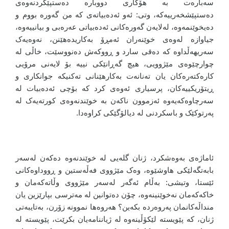
سەبارەت بە هۆکاری دووبارە دەستپێکردنەوەی
دەستپێشخەرییەکە، وتی: ئەو ئەدەبیاتەی کە من گەورە بووم و
دەیخوێنمەوە، لەلایەن گەورەکانی ئەدەبیاتی عەرەبی و بیانییەوە،
جیاوازە لەوەی خوێنەران ئەمڕۆ بەکاریدەهێنن، نەوەیەک
سەریهەڵداوە کە دەقی سارد و ڕووکەش دەنووسێت، خاڵی لە
چوارچێوەی مێژوویی، هیچ گەڕانێکی نییە بۆ لایەنی مرۆیی
کارەکتەرەکان یان تەنانەت بەکارهێنانی تەکنیکە جوانکاری و
ڕیتۆریکییەکان، پرسیاری ئەوەی کرد کە بۆچی ئەدەبیات لە
سەرچاوەکەیەوە ئەزموون ناکەن بە خوێندنەوەی کورتەیەک لە
پەرتوکێک و باسکردنی لە دیالۆگێکی کراوەدا.
ئاماژەی بەوەشکرد، ژنان گلەیی لە خوێندنەوە دەکەن لەسەر
بابەتگەلێکی هاوشێوە، وەک مێژووی فەڵەستین و ڕووداوەکانی
ئێستا، وتیشی: بەڵام ئەگەر لەسەر مێژووی وڵاتەکەمان و
خاکەکەمان نەخوێنینەوە، چۆن دەتوانین لە مەترسی بپارێزین یان
منداڵەکانمان پەروەردە بکەین؟ هەروەها نموونە زۆرن، بەتایبەتی
ژنان، کە پێویستە لێکۆڵینەوە لە ژیاننامەیان بکرێت، پێویستە لە