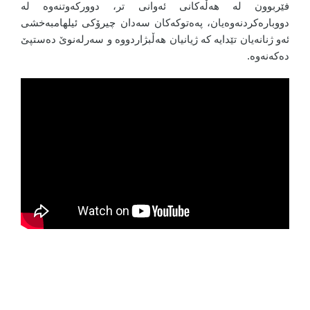
فێربوون لە هەڵەکانی ئەوانی تر، دوورکەوتنەوە لە
دووبارەکردنەوەیان، پەەتوکەکان سەدان چیرۆکی ئیلهامبەخشی
ئەو ژنانەیان تێدایە کە ژیانیان هەڵبژاردووە و سەرلەنوێ دەستپێ
دەکەنەوە.