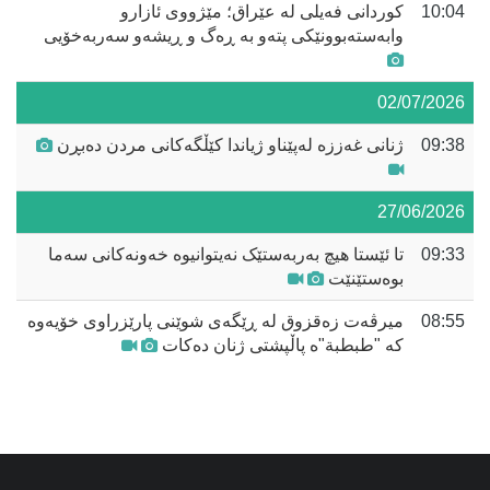
10:04
کوردانی فەیلی لە عێراق؛ مێژووی ئازارو
وابەستەبوونێکی پتەو بە ڕەگ و ڕیشەو سەربەخۆیی
02/07/2026
09:38
ژنانی غەززە لەپێناو ژیاندا کێڵگەکانی مردن دەبڕن
27/06/2026
09:33
تا ئێستا هیچ بەربەستێک نەیتوانیوە خەونەکانی سەما
بوەستێنێت
08:55
میرڤەت زەقزوق لە ڕێگەی شوێنی پارێزراوی خۆیەوە
کە "طبطبة"ە پاڵپشتی ژنان دەکات