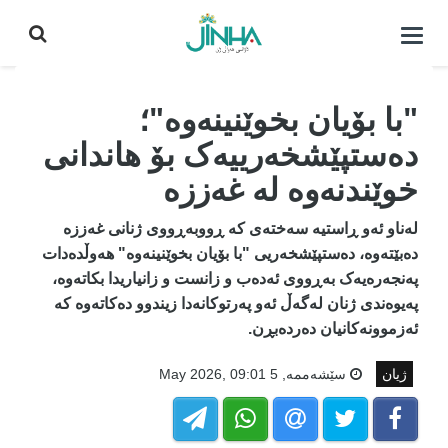
كردنه‌وه‌ی
لیست|
داخستن
"با بۆیان بخوێنینەوە"؛
دەستپێشخەرییەک بۆ هاندانی
خوێندنەوە لە غەززە
لەناو ئەو ڕاستیە سەختەی کە ڕووبەڕووی ژنانی غەززە
دەبێتەوە، دەستپێشخەریی "با بۆیان بخوێنینەوە" هەوڵدەدات
پەنجەرەیەک بەڕووی ئەدەب و زانست و زانیاریدا بکاتەوە،
پەیوەندی ژنان لەگەڵ ئەو پەرتوکانەدا زیندوو دەکاتەوە کە
ئەزموونەکانیان دەردەبڕن.
ژیان
سێشه‌ممه‌, 5 May 2026, 09:01