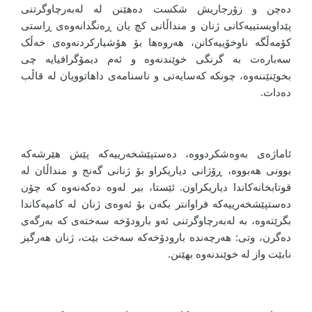
دەچن و زۆرجاریش شکست دەهێنن لە لەبەرچاوگرتنی
پێداویستییەکانی ژنان و منداڵانی کچ یان ڕەنگدانەوەی ڕاستی
کۆمەڵگە ناوخۆییەکانن، هەروەها بۆ هۆشیارکردنەوەی خەڵک
سەبارەت بە گرنگی خوێندنەوە و ئەم دیمۆگرافیایە چی
بخوێنێننەوە، چونکە کەسایەتی و ناسنامەی داهاتوویان لە قاڵب
دەدات.
ئاماژەی بەوەشکردووە، دەستپێشخەرییەکە پێش هێرشەکە
بوونی هەبووە، ڕۆژانی دیاریکراو بۆ ژنانی گەنج و منداڵان لە
قوتابخانەکاندا دیاریکراون. ئێستا، بیر لەوە دەکەنەوە کە چۆن
دەستپێشخەرییەکە فراوانتر بکەن بۆ ئەوەی ژنان لە کامپەکاندا
بگرێتەوە، بە لەبەرچاوگرتنی ئەو بارودۆخە سەختەی کە بەرگەی
دەگرن، وتی: هەرچەندە بارودۆخەکە سەخت بێت، ژنان هەرگیز
نابێت واز لە خوێندنەوە بهێنن.