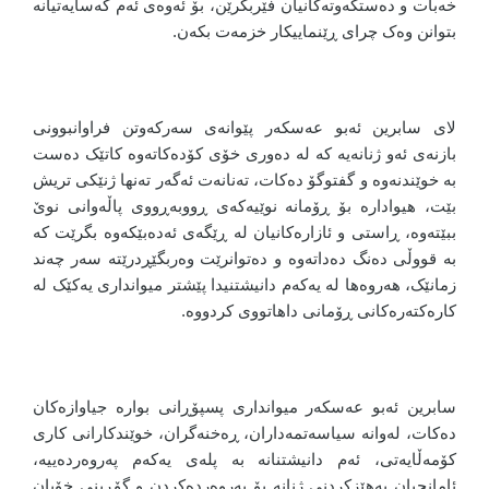
خەبات و دەستکەوتەکانیان فێربکرێن، بۆ ئەوەی ئەم کەسایەتیانە
بتوانن وەک چرای ڕێنماییکار خزمەت بکەن.
لای سابرین ئەبو عەسکەر پێوانەی سەرکەوتن فراوانبوونی
بازنەی ئەو ژنانەیە کە لە دەوری خۆی کۆدەکاتەوە کاتێک دەست
بە خوێندنەوە و گفتوگۆ دەکات، تەنانەت ئەگەر تەنها ژنێکی تریش
بێت، هیوادارە بۆ ڕۆمانە نوێیەکەی ڕووبەڕووی پاڵەوانی نوێ
ببێتەوە، ڕاستی و ئازارەکانیان لە ڕێگەی ئەدەبێکەوە بگرێت کە
بە قووڵی دەنگ دەداتەوە و دەتوانرێت وەربگێڕدرێتە سەر چەند
زمانێک، هەروەها لە یەکەم دانیشتنیدا پێشتر میوانداری یەکێک لە
کارەکتەرەکانی ڕۆمانی داهاتووی کردووە.
سابرین ئەبو عەسکەر میوانداری پسپۆڕانی بوارە جیاوازەکان
دەکات، لەوانە سیاسەتمەداران، ڕەخنەگران، خوێندکارانی کاری
کۆمەڵایەتی، ئەم دانیشتنانە بە پلەی یەکەم پەروەردەییە،
ئامانجیان بەهێزکردنی ژنانە بۆ پەروەردەکردن و گۆڕینی خۆیان