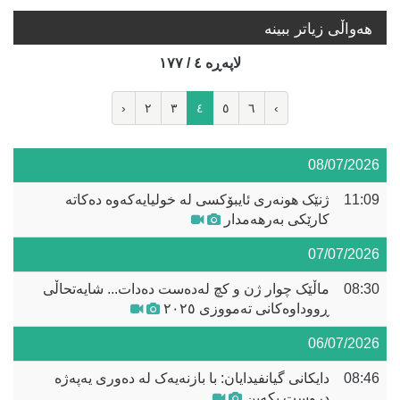
هه‌واڵی زیاتر ببینە
لاپه‌ڕه‌ ٤ / ١٧٧
‹
٢
٣
٤
٥
٦
›
08/07/2026
11:09
ژنێک هونەری ئایبۆکسی لە خولیایەکەوە دەکاتە
کارێکی بەرهەمدار
07/07/2026
08:30
ماڵێک چوار ژن و کچ لەدەست دەدات... شایەتحاڵی
ڕووداوەکانی تەمووزی ٢٠٢٥
06/07/2026
08:46
دایکانی گیانفیدایان: با بازنەیەک لە دەوری یەپەژە
دروست بکەین