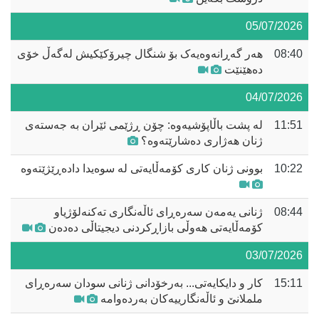
05/07/2026
08:40
هەر گەڕانەوەیەک بۆ شنگال چیرۆکێکیش لەگەڵ خۆی
دەهێنێت
04/07/2026
11:51
لە پشت باڵاپۆشیەوە: چۆن ڕژێمی ئێران بە جەستەی
ژنان هەژاری دەشارێتەوە؟
10:22
بوونی ژنان کاری کۆمەڵایەتی لە سوەیدا دادەڕێژێتەوە
08:44
ژنانی یەمەن سەرەڕای ئاڵەنگاری تەکنەلۆژیاو
کۆمەڵایەتی هەوڵی بازاڕکردنی دیجیتاڵی دەدەن
03/07/2026
15:11
کار و دایکایەتی... بەرخۆدانی ژنانی سودان سەرەڕای
ململانێ و ئاڵەنگارییەکان بەردەوامە