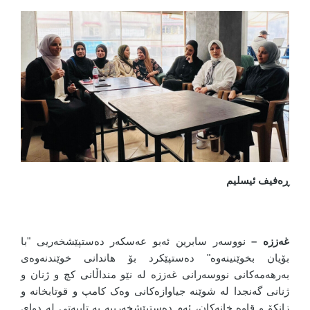
ڕەفیف ئیسلیم
غەززە –
نووسەر سابرین ئەبو عەسکەر دەستپێشخەریی "با
بۆیان بخوێنینەوە" دەستپێکرد بۆ هاندانی خوێندنەوەی
بەرهەمەکانی نووسەرانی غەززە لە نێو منداڵانی کچ و ژنان و
ژنانی گەنجدا لە شوێنە جیاوازەکانی وەک کامپ و قوتابخانە و
زانکۆ و قاوە خانەکان، ئەم دەستپێشخەرییە بە تایبەتی لە دوای