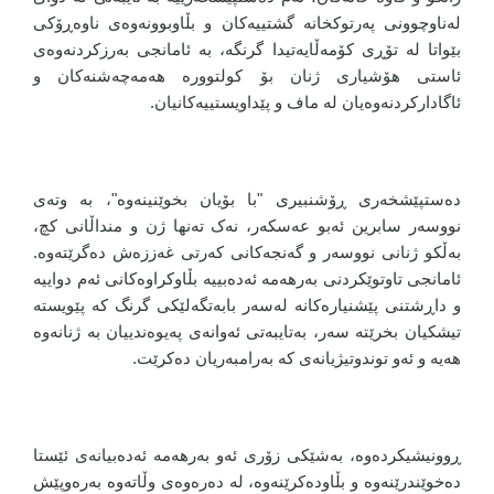
لەناوچوونی پەرتوکخانە گشتییەکان و بڵاوبوونەوەی ناوەڕۆکی
بێواتا لە تۆڕی کۆمەڵایەتیدا گرنگە، بە ئامانجی بەرزکردنەوەی
ئاستی هۆشیاری ژنان بۆ کولتوورە هەمەچەشنەکان و
ئاگادارکردنەوەیان لە ماف و پێداویستییەکانیان.
دەستپێشخەری ڕۆشنبیری "با بۆیان بخوێنینەوە"، بە وتەی
نووسەر سابرین ئەبو عەسکەر، نەک تەنها ژن و منداڵانی کچ،
بەڵکو ژنانی نووسەر و گەنجەکانی کەرتی غەززەش دەگرێتەوە.
ئامانجی تاوتوێکردنی بەرهەمە ئەدەبییە بڵاوکراوەکانی ئەم دواییە
و داڕشتنی پێشنیارەکانە لەسەر بابەتگەلێکی گرنگ کە پێویستە
تیشکیان بخرێتە سەر، بەتایبەتی ئەوانەی پەیوەندییان بە ژنانەوە
هەیە و ئەو توندوتیژیانەی کە بەرامبەریان دەکرێت.
ڕوونیشیکردەوە، بەشێکی زۆری ئەو بەرهەمە ئەدەبیانەی ئێستا
دەخوێندرێنەوە و بڵاودەکرێنەوە، لە دەرەوەی وڵاتەوە بەرەوپێش