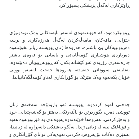
ڕاوێژکاری لەگەڵ پزیشکی پسپۆڕ کرد.
ڕوونیکردەوە، کە خوێندنەوەی لەسەر بابەتەکانی وەک توندوتیژی
خێزانی، مافەکان، مامەڵەکردن لەگەڵ هەرزەکاری و پرسە
دەروونییەکان پێ باشترە، هەروەها ژنان پێویستە زیاتر بخوێننەوە
دەربارەی هۆشیاری کۆمەڵایەتی و یاسایی بۆ ئەوەی باشتر
چارەسەری زۆربەی ئەو کێشانە بکەن کە ڕووبەڕوویان دەبێتەوە،
بەتایبەتی سووتانی جەستە، هەروەها جەخت لەسەر بوونی
خۆیان بکەنەوە وەک هێزێک بۆ گۆڕانکاری لەناو کۆمەڵگەکانیاندا.
جەختی لەوە کردەوە، پێویستە ئەو بارودۆخە سەختەی ژنان
تووشی دەبن، بگۆڕدرێن بۆ پاڵنەرێکی بەهێز بۆ گەشەپێدانی خود
و بەهێزکردنی، هەروەها خوێندنەوە پەیوەندی بە فێربوونەوە هەیە
و قۆناغێک نییە لە ژیانی ژندا، بەڵکو بەشێکی دانەبڕاوە لە ژیانیدا،
بەهێزی دەکات بۆ پەروەردەکردنی نەوەیەکی توانای گۆڕانکاری و