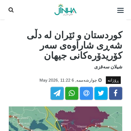
كردنه‌وه‌ی
لیست|
داخستن
کوردستان و ئێران لە دڵی
شەڕی شاراوەی سەر
کۆریدۆرەکانی جیهان
شیلان سەقزی
ڕۆژانە
چوارشه‌ممه‌, 6 May 2026, 11:22