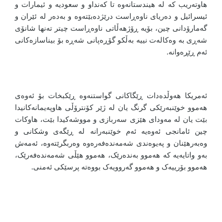
هاوتەریب کە لە هیندستانەوە تا کەنداو و سعودیە و ئیمارات و
ئیسرائیل و دەریای ناوەڕاست درێژدەبێتەوە و بەدەر لە ئێران و
گەمارۆدانی چین، بۆیە ڕۆژهەڵاتی ناوەڕاست چیتر تەنها شانۆی
شەڕی بە وەکالەت نییە بەڵکو گۆڕەپانی شەڕە بۆ بیناسازەکانی
ئەم ڕێڕەوانە.
ئەمریکا هەوڵدەدات ڕێگاکانی گواستنەوە ڕێکبخات بۆ ئەوەی
هەموو خوێنبەرێکی گرنگ یان لە ژێر کۆنترۆڵی هاوپەیمانەکانیدا
بێت یان لە مەودای هێزی سەربازی و مووشەکیدا بێت، هاوکات
چین ئامانجی ئەوەیە ئەم خوێنبەرانە لە ڕێگەی وشکانی و
وەبەرهێنان و پەیوەندی شەمەندەفەرەوە وەربگرێتەوە، ئەمەش
بەو واتایەیە کە هەموو بەندەرێک، هەموو هێڵی شەمەندەفەرێک،
هەموو بۆرییەک و هەموو گەروویەک بووەتە پرسێکی ئەمنی.