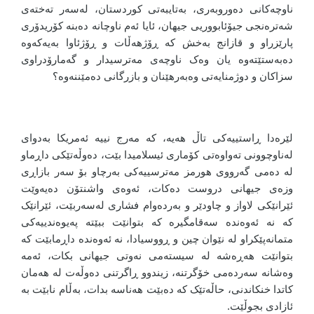
ناوچەکانی دەوروبەری، بەتایبەتی کوردستان، لەسەر تەختەی
شەترەنجی جیۆئابووریی جیهان، ئایا ئەم ناوچانە دەبنە کۆریدۆری
پارێزراو و قازانج بەخش کە ڕۆژهەڵات و ڕۆژئاوا بەیەکەوە
دەبەستێتەوە یان وەک ناوچەی مەترسیدار و گەمارۆدراوی
سزاکان و دوژمنایەتی وەبەرهێنان و بازرگانی دەمێننەوە؟
لێرەدا ڕاستییەکی تاڵ هەیە، کە مەرج نییە ئەمریکا بەدوای
لەناوچوونی تەواوەتی کۆماری ئیسلامیدا بێت، دەوڵەتێکی داڕماو
لە دەمی گەرووی هورمز مەترسییەکی بەرچاو بۆ سەر بازاڕی
وزەی جیهانی دروست دەکات، ئەوەی واشنتۆن دەیەوێت
ئێرانێکی لاواز و چاودێر و بەردەوام فشاری لەسەربێت، ئێرانێک
کە نە ئەوەندە سەقامگیرە کە بتوانێت ببێتە پەیوەندییەکی
متمانەپێکراو لە نێوان چین و ڕووسیادا، نە ئەوەندە داڕمابێت کە
بتوانێت هەڕەشە لە سیستەمی نەوتی جیهانی بکات، ئەمە
وەشانە سەردەمی خۆگرتنە، زیندوو ڕاگرتنی دەوڵەت لە هەمان
کاتدا خنکاندنی، حاڵەتێک کە دەبێت هەناسە بدات، بەڵام نابێت بە
ئازادی بجوڵێت.