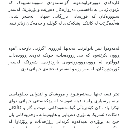
کارەکەی دوورخراوەتەوە، گواستنەوەی سووتەمەنییەک کە
بژێوی ژیانی بە داخستنی دەروازەکان دەبڕێت و پۆرتێرێک لەسەر
سنوورەکان کە قورسایی بازرگانی جیهانی لەسەر شانی
هەڵدەگرێت لە کاتێکدا پشکەکەی لە گوللـە و چەمەکان زیاتر نییە.
لەمەودوا ئیتر ناتوانرێت بەتەنها لەڕووی "گرژیی ناوچەیی"ەوە
ڕوون بکرێتەوە کە چی ڕوودەدات، چونکە ئەوەی ڕوودەدات
قووڵترە لە ڕووبەڕووبوونەوەی بارودۆخی. شەڕێکە لەسەر
کۆریدۆرەکان، لەسەر وزە و لەسەر نەخشەی جیهانی نوێ.
ئیتر قسە تەنها سەنتەرفیوج و مووشەک و لێدوانی دیپلۆماسی
نییە، پرسیاری ڕاستەقینە ئەوەیە: لە ڕێکخستنی جیهانی دوای
ئۆکرانیادا، کێ کۆنتڕۆڵی گواستنەوەکانی نەوت و گاز و کاڵاکان
دەکات؟ ئەمریکا بە تۆڕی دەریایی و هاوپەیمانە ناوچەییەکانی یان
چین بە پڕۆژەی بەیەکەوە گرێدانی ڕۆژهەڵات و ڕۆژئاوا لە