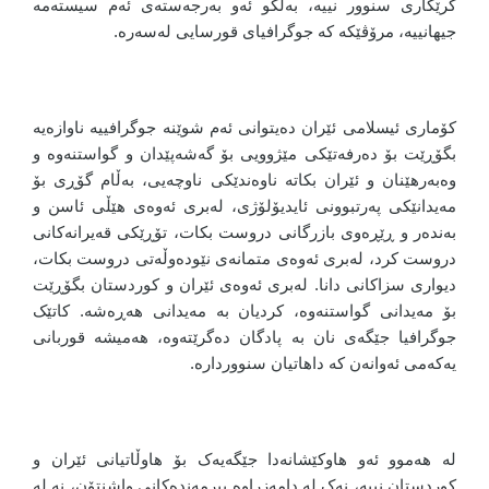
کرێکاری سنوور نییە، بەڵکو ئەو بەرجەستەی ئەم سیستەمە
جیهانییە، مرۆڤێکە کە جوگرافیای قورسایی لەسەرە.
کۆماری ئیسلامی ئێران دەیتوانی ئەم شوێنە جوگرافییە ناوازەیە
بگۆڕێت بۆ دەرفەتێکی مێژوویی بۆ گەشەپێدان و گواستنەوە و
وەبەرهێنان و ئێران بکاتە ناوەندێکی ناوچەیی، بەڵام گۆڕی بۆ
مەیدانێکی پەرتبوونی ئایدیۆلۆژی، لەبری ئەوەی هێڵی ئاسن و
بەندەر و ڕێڕەوی بازرگانی دروست بکات، تۆڕێکی قەیرانەکانی
دروست کرد، لەبری ئەوەی متمانەی نێودەوڵەتی دروست بکات،
دیواری سزاکانی دانا. لەبری ئەوەی ئێران و کوردستان بگۆڕێت
بۆ مەیدانی گواستنەوە، کردیان بە مەیدانی هەڕەشە. کاتێک
جوگرافیا جێگەی نان بە پادگان دەگرێتەوە، هەمیشە قوربانی
یەکەمی ئەوانەن کە داهاتیان سنووردارە.
له هەموو ئەو هاوکێشانەدا جێگەیەک بۆ هاوڵاتیانی ئێران و
کوردستان نییە، نەک لە دامەزراوە بیرمەندەکانی واشنتۆن، نە لە