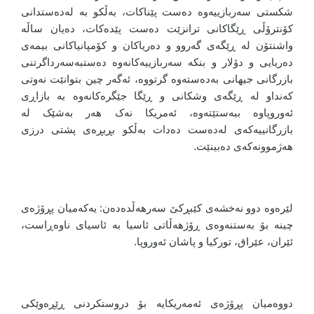
شکستی سەربازییەوە دەست پێناکات، بەڵکو بە لەدەستدانی
کۆنترۆڵی ڕێگاکانی ترانزێت دەست پێدەکات، دەیان ساڵە
واشنتۆن لە ڕێگەی گەروو و دەریاکان و کۆمپانیاکانی بیمەی
دەریایی و دۆلار و بنکە سەربازییەکانەوە دەستبەسەرداگرتنی
بازرگانی جیهانی بەدەستەوە گرتووە، ئەگەر چین بتوانێت نەوتی
کەنداو لە ڕێگەی وشکانی و ڕێگا جێگرەکانەوە بە بازاڕی
ئەوروپاوە ببەستێتەوە، ئەمریکا نەک هەر بەشێک لە
بازرگانییەکەی لەدەست دەدات بەڵکو بڕبڕەی پشتی درزی
هەژموونەکەی دەبینێت.
لێرەوە دوو نەخشەی کێبڕکێ سەرهەڵدەدەن: یەکەمیان پڕۆژەی
چینە بۆ بەستنەوەی ڕۆژهەڵاتی ئاسیا بە ئاسیای ناوەڕاست،
ئێران، عێراق، تورکیا و پاشان ئەوروپا.
دووەمیان پڕۆژەی ئەمەریکایە بۆ دروستکردنی ڕێڕەوێکی