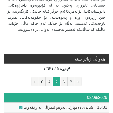
حیساباتی ئابووری پەکین، نە لە کۆبوونەوە داخراوەکانی
دانوستانەکاندا، بۆ ئەمریکا ئەم جوگرافیایە خاڵێکی کاریگەرییە، بۆ
چین ڕێڕەوی وزە و پەیوەندییە، بۆ حکومەتەکانی هەرێم
ناوچەیەکی ئەمنییە، بەڵام بۆ خەڵک ئەم خاکە ماڵی خۆیانە،
ماڵێکە کە ساڵانێکە لەسەر نەخشەی ئەوانی تر دەسووتێت.
هه‌واڵی زیاتر ببینە
لاپه‌ڕه‌ ٥ / ١٬٦٣١
‹
٣
٤
٥
٦
٧
›
02/08/2026
15:31
شاندی دەمپارتی بەرەو ئیمراڵی بە ڕێکەوت