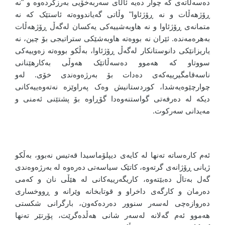
دەسەڵاتەی کە چوار دەیە ئاڵای سەربەخۆیی بەرزکردەوە و "نە
ڕۆژهەڵات و نە ڕۆژئاوا" وڵاتی گەیاندووەتە ئاستێک کە نە
متمانەی ڕۆژئاوا و نە هاوبەشییەکی یەکسان لەگەڵ ڕۆژهەڵات
بەهرەمەندە. ئێران نە بووەتە هاوبەشێکی ستراتیجی بۆ چین، نە
یاریزانێکی دانوستانکار لەگەڵ ڕۆژئاوا، بەڵکو بووەتە زەوییەکی
سووتاو کە هەموو دەسەڵاتێک هەوڵی بەکارهێنانی
ناسەقامگیرییەکەی دەدات بۆ بەرژەوەندی خۆی. لەو
چوارچێوەیەشدا، کوردستانیش وەک پەراوێزە نەتەوەییەکانی
دیکە لە دەرفەتی گواستنەوەدا گۆڕاوە بۆ پشتێنی ئەمنی و
مەیدانی سەرکوت.
ئەم کارەساتە تەنها لە کایەی دیپلۆماسیدا قەتیس نەبوو، بەڵکو
ژیانی ڕۆژانەی گرتەوە، کاتێک سیاسەتی دەرەوە لە بەرژەوەندی
گەل بەتاڵ دەبێتەوە، کاریگەرییەکانی لە هێڵی نان و کەمی
دەرمان و کارگەی داخراو و قوتابخانە وێرانە و ڕووخساری
دەروازەچی لەسەر سنوور دەردەکەون، بارگرانی شکستی
هەموو ئەم گەلانە لەسەر شانی هەڵدەگرێت، پۆرتێر تەنها