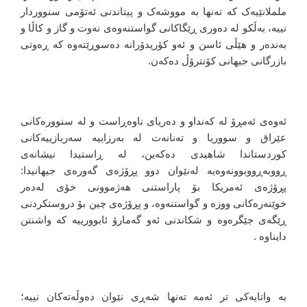
ململانێیەک کە تەنها بە مووشەک و پیتاندنی ئەتۆمی سنووردار
نییە، بەڵکو لە دەوری ڕێگاکانی گواستنەوەی نەوت و گاز و کاڵا و
بەندەر و هێڵی ئاسن و ئەو کۆریدۆرانە دەسوڕێتەوە کە ڕەوتی
بازرگانی جیهانی کۆنترۆڵ دەکەن.
ئەوەی ئەمڕۆ لە کەنداو و دەریای ناوەڕاست و لە سنوورەکانی
عێراق و سووریا و تەنانەت لە بەرزاییە سەربازییەکانی
کوردستاندا شاهیدی دەکەین، لە ڕاستیدا نیشانەی
ڕووبەڕووبوونەوەیە لەنێوان دوو پڕۆژەی گەورەی جیهانیدا:
پڕۆژەی ئەمریکا بۆ پاراستنی هەژموونی خۆی لەدەر
خوێنەرەکانی ووزە و گواستنەوە، و پڕۆژەی چین بۆ دروستکردنی
ڕێگەی جێگرەوە و شکاندنی ئەو گەمارۆ ئابوورییە که واشنتن
دایناوه .
بە واتایەکی تر ئەمە تەنها شەڕی نێوان دەوڵەتەکان نییە؛