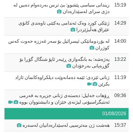
15:19
زیندانی سیاسی پێشوو: بێ ترس بەردەوام دەبین لە
دژی سزای لەسێدارەدان
14:29
ژنێکى کورد وەک ئەندامى یەکێتى ناوەندى کانۆى
عێراق هەڵبژێردرا
14:00
لە بۆردومانێکی ئیسرائیل بۆ سەر غەززە حەوت کەس
کوژران
13:22
یەژەشە: بە بانگەوازی ڕێبەر ئاپۆ شنگال گۆڕا بۆ
گۆڕەپانی بەرخۆدان
11:19
ژنانی ئێزدی: ئێمە دەمانەوێت دیلکراوەکانمان ئازاد
بکرێن
09:36
ڕۆهات خەلیل: دەستەی ژنانی جزیرە بە فەرمی
ئەنتیگراسیۆنی لیژنەی خێزان و دانیشتووان بووە
01/08/2026
15:37
هەشت ژن مەترسیی لەسێدارەدانیان لەسەرە