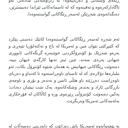
ڕێگەی وشکانی و دەریاییەوە؟ بە زاراوەیەکی سادەتر، ئەو
ئاگادارکەرەوە و تەقینەوە کە لە ئاسمانەکانی ئێراندا دەبیسترێن،
دەنگدانەوەی شەڕێکن لەسەر ڕێگاکانی گواستنەوەدا.
ئەم شەڕە لەسەر ڕێگاکانی گواستنەوەدا کاتێک دەستی پێکرد
کە کێبڕکێی نێوان چین و ئەمریکا لە باج و تەکنەلۆژیا تێپەڕی و
بەرەو شەڕێک بۆ کۆنترۆڵکردنی خوێنبەرە گرنگەکانی ئابووری
جیهانی پەرەی سەند، چین ئیتر تەنها کارگەی جیهان نییە،
دەیەوێت ڕێگاکانی جیهانیش بە هەمان شێوە کۆنتڕۆڵ بکات، ئەو
ملیارەها دۆلارەی کە لە ئاسیای ناوەڕاستەوە تا کەنداو و دەریای
ناوەڕاست دەڕژێتە ناو هێڵی ئاسن و بەندەر و بۆری و ناوچەی
بازرگانی ئازاد و بەندەر وشکەکانەوە، یەک شت نیشان دەدات:
پەکین دەیەوێت کۆنترۆڵی ڕێڕەوی وزە و کاڵاکان لە قۆرخکاری
بەلەمەکانی ئەمریکا وەربگرێت.
بە پێچەوانەوە ئەمەریکا باش دەزانێت کە دابەزینی دەسەڵات لە