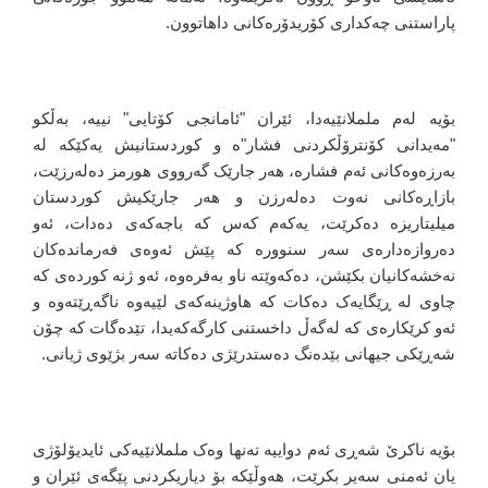
پاراستنی چەکداری کۆریدۆرەکانی داهاتوون.
بۆیە لەم ململانێیەدا، ئێران "ئامانجی کۆتایی" نییە، بەڵکو
"مەیدانی کۆنترۆڵکردنی فشار"ە و کوردستانیش یەکێکە لە
بەرزەوەکانی ئەم فشارە، هەر جارێک گەرووی هورمز دەلەرزێت،
بازاڕەکانی نەوت دەلەرزن و هەر جارێکیش کوردستان
میلیتاریزە دەکرێت، یەکەم کەس کە باجەکەی دەدات، ئەو
دەروازەدارەی سەر سنوورە کە پێش ئەوەی فەرماندەکان
نەخشەکانیان بکێشن، دەکەوێتە ناو بەفرەوە، ئەو ژنە کوردەی کە
چاوی لە ڕێگایەک دەکات کە هاوژینەکەی لێیەوە ناگەڕێتەوە و
ئەو کرێکارەی کە لەگەڵ داخستنی کارگەکەیدا، تێدەگات کە چۆن
شەڕێکی جیهانی بێدەنگ دەستدرێژی دەکاتە سەر بژێوی ژیانی.
بۆیە ناکرێ شەڕی ئەم دواییە تەنها وەک ململانێیەکی ئایدیۆلۆژی
یان ئەمنی سەیر بکرێت، هەوڵێکە بۆ دیاریکردنی پێگەی ئێران و