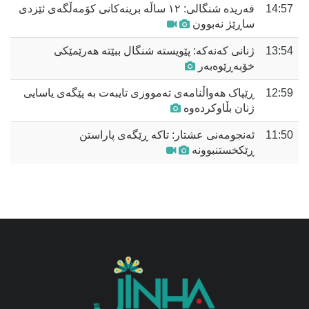
14:57
فەریدە شنگالی: ١٢ ساڵە برینەکانی کۆمەڵگەی ئێزدی
ساڕێژ نەبوون
13:54
ژنانی کەنەکە: پێویستە شنگال ببێتە هەرێمێکی
خۆبەڕێوەبەر
12:59
ڕێپاک هەواڵنامەی تەمووزی تایبەت بە پێگەی یاسایی
ژنان بڵاوکردەوە
11:50
ئەنجومەنی عشتار: تاكە ڕێگەی پاراستن
ڕێکخستنبوونە