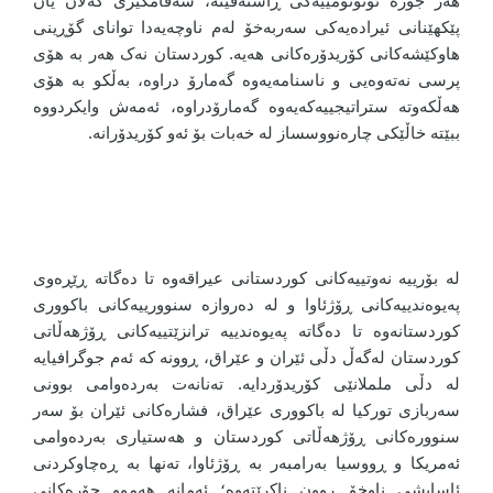
هەر جۆرە ئۆتۆنۆمییەکی ڕاستەقینە، سەقامگیری گەلان یان
پێکهێنانی ئیرادەیەکی سەربەخۆ لەم ناوچەیەدا توانای گۆڕینی
هاوکێشەکانی کۆریدۆرەکانی هەیە. کوردستان نەک هەر بە هۆی
پرسی نەتەوەیی و ناسنامەیەوە گەمارۆ دراوە، بەڵکو بە هۆی
هەڵکەوتە ستراتیجییەکەیەوە گەمارۆدراوە، ئەمەش وایکردووە
ببێتە خاڵێکی چارەنووسساز لە خەبات بۆ ئەو کۆریدۆرانە.
لە بۆرییە نەوتییەکانی کوردستانی عیراقەوە تا دەگاتە ڕێڕەوی
پەیوەندییەکانی ڕۆژئاوا و لە دەروازە سنوورییەکانی باکووری
کوردستانەوە تا دەگاتە پەیوەندییە ترانزێتییەکانی ڕۆژهەڵاتی
کوردستان لەگەڵ دڵی ئێران و عێراق، ڕوونە کە ئەم جوگرافیایە
لە دڵی ململانێی کۆریدۆردایە. تەنانەت بەردەوامی بوونی
سەربازی تورکیا لە باکووری عێراق، فشارەکانی ئێران بۆ سەر
سنوورەکانی ڕۆژهەڵاتی کوردستان و هەستیاری بەردەوامی
ئەمریکا و ڕووسیا بەرامبەر بە ڕۆژئاوا، تەنها بە ڕەچاوکردنی
ئاسایشی ناوخۆ ڕوون ناکرێتەوە؛ ئەمانە هەموو جۆرەکانی