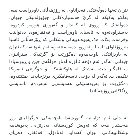
ئێران تەنها دەوڵەتێکی قەیراناوی لە ڕۆژهەڵاتی ناوەڕاست نییە،
بەڵکو یەکێکە لە گرێ هەستیارەکانی جیۆپۆلەتیکی جیهان؛
دەوڵەتێک کە ڕووی لە کەنداو و گەرووی هورمز کردووە،
بەستراوەتەوە بە ئاسیای ناوەڕاست و قەفقازەوە، دەتوانێت
وخزمەت بکات ەک پەیوەندییەکی وشکانی کە ڕۆژهەڵاتی ئاسیا
بە ڕۆژئاوای ئاسیا و ئەوروپا دەبەستێتەوە، ئەم شوێنەیە کە ئێران
لە یاریزانێکی ناوچەییەوە دەگۆڕێت بۆ "گرێیەکی ستراتیژی
جیهانی، ئەگەر ئەم دۆخە ئاڵۆزە لەناو خولگەی چین و ڕووسیادا
سەقامگیر بێت، بەشێک لە هاوکێشەکە بۆ خۆگرتنی ئەمریکا
تێکدەدات. ئەگەر لە دۆخی ناسەقامگیری درێژخایەندا بمێنێتەوە،
دەگۆڕێت بۆ بەربەستێکی هەمیشەیی لەبەردەم ئاسایشی
ڕێگاکانی ڕۆژهەڵاتدا.
لە دڵی ئەم دژایەتیە گەورەیەدا ناوچەیەکی جوگرافیای زۆر
هەستیار هەیە کە ئەویش کوردستانە. بەدرێژایی پەیوەندییە
وشکانییەکانی نێوان کەنداو، ئەنادۆڵ، قەفقاز، دەریای