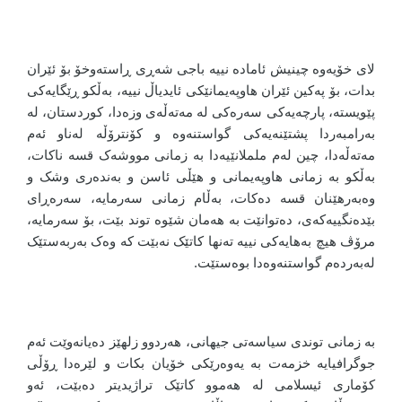
لای خۆیەوە چینیش ئامادە نییە باجی شەڕی ڕاستەوخۆ بۆ ئێران
بدات، بۆ پەکین ئێران هاوپەیمانێکی ئایدیاڵ نییە، بەڵکو ڕێگایەکی
پێویستە، پارچەیەکی سەرەکی لە مەتەڵەی وزەدا، کوردستان، لە
بەرامبەردا پشتێنەیەکی گواستنەوە و کۆنترۆڵە لەناو ئەم
مەتەڵەدا، چین لەم ململانێیەدا بە زمانی مووشەک قسە ناکات،
بەڵکو بە زمانی هاوپەیمانی و هێڵی ئاسن و بەندەری وشک و
وەبەرهێنان قسە دەکات، بەڵام زمانی سەرمایە، سەرەڕای
بێدەنگییەکەی، دەتوانێت بە هەمان شێوە توند بێت، بۆ سەرمایە،
مرۆڤ هیچ بەهایەکی نییە تەنها کاتێک نەبێت کە وەک بەربەستێک
لەبەردەم گواستنەوەدا بوەستێت.
بە زمانی توندی سیاسەتی جیهانی، هەردوو زلهێز دەیانەوێت ئەم
جوگرافیایە خزمەت بە یەوەرێکی خۆیان بکات و لێرەدا ڕۆڵی
کۆماری ئیسلامی لە هەموو کاتێک تراژیدیتر دەبێت، ئەو