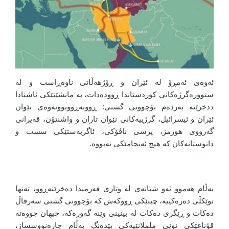
ئەوەی ئەمڕۆ لە ئێران و ڕۆژهەڵاتی ناوەڕاست و له
سنوورەگرژەکانی کوردستاندا ڕوودەدات، بە مانشێتێکی ئاشنادا
ددخرێتە بەردەم بۆچوونی گشتی: ڕووبەڕووبوونەوەی نێوان
ئێران و ئیسرائیل، گرژییەکانی نێوان تاران و واشنتۆن، قەیرانی
گەرووی هورمز، پرسی ناڤۆکی، ئاگربەستێکی سست و
دانوستانەکان کە هیچ ئەنجامێکی نەبووە.
بەڵام هەموو ئەو شتانەی لە وتاری فەرمیدا دەخرێنەڕوو، تەنها
توێکڵی دەرەکییە، چینێکی ڕووکەش کە بۆچوونی گشتی سەرقاڵ
دەکات و ڕێگری دەکات لە بینینی وێنە گەورەکە، جیهان چووەتە
قۆناغێکی نوێی ململانێیەکی بێدەنگ بەڵام چارەنووسساز،