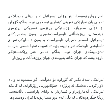
لەم چوارچێوەیەدا، ئیتر ڕۆڵی ئیسرائیل تەنها ڕۆڵی یاریزانێکی
ئەمنی یان نەیارێکی نەریتی کۆماری ئیسلامی نییە، بەڵکو گۆڕاوە
بۆ قۆڵی سەرباز، لۆژستیکی پڕۆژەی ئەمریکی. ڕێڕەوی
هیندستان، ڕۆژهەڵاتی ناوەڕاست،ئەوروپا بەبێ بەندەرەکانی
ئیسرائیل لەسەر دەریای ناوەڕاست و بەبێ ئاساییکردنەوەی
ئاسایشی ناوچەکە تەواو نییە، بۆیە تەلئەبیب تەنها خەمی بەرنامە
ئەتۆمییەکەی ئێران نییە، بەڵکو خەمی هەر ڕێکخستنێکی
ناوچەییشە کە ئێران بکاتە پەیوەندی نێوان ڕۆژهەڵات و ڕۆژئاوا.
ئێرانێکی سەقامگیر کە گۆڕاوە بۆ دەوڵەتی گواستنەوە بە واتای
لاوازکردنی بەشێک لە پرۆژەی جیۆئابووریی ڕۆژئاوایە، لە کاتێکدا
ئێرانێکی گەمارۆدراو و فشاردار بە واتای پاراستنی باڵادەستی
ڕێگا جێگرەوەکان، لە دڵی ئەم دوو سیناریۆیەدا ئێران وەستاوە.