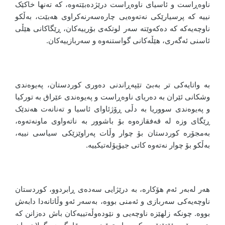
ناوەڕاست و ئاسیای ناوەڕاست درێژدەبێتەوە، کە تەنها خاکێک
نییە کە پرسیارێکی نەتەوەیی چارەسەرنەکراوی هەبێت، بەڵکو
ناوچەیەکە کە دەکەوێتە سەر لوتکەی بۆرییەکان، ڕێگاکانی هێڵی
ئاسنی ئەگەری، هێڵەکانی گواستنەوە و سەربازییەکان.
بە واتایەکی تر بەبێ تێپەڕاندنی دەوری کوردستان، پەیوەندی
وشکانی ئێران بە دەریای ناوەڕاست و پەیوەندی عێراق بە تورکیا
و پەیوەندی سووریا بە دڵی ڕۆژئاوای ئاسیا و تەنانەت هەندێک
ڕێگای وزە لە قەفقازەوە بۆ باشوور بە ناتەواوی ماونەتەوە،
بەمجۆرە کوردستان بۆ چوار وڵات پەراوێزێکی سیاسی نییە،
بەڵکو بۆ چوار نەتەوە کاتی جیۆپۆلەتیکییە.
هەر لەبەر ئەم هۆکارە، بە درێژایی سەدەی ڕابردوو، کوردستان
ناوچەیەکی سەربازی و ئەمنی بووە، بەسەر ئەو وڵاتانەدا دابەش
بووە. چونکە زلهێزە ناوچەیی و نێودەوڵەتییەکان باش دەزانن کە