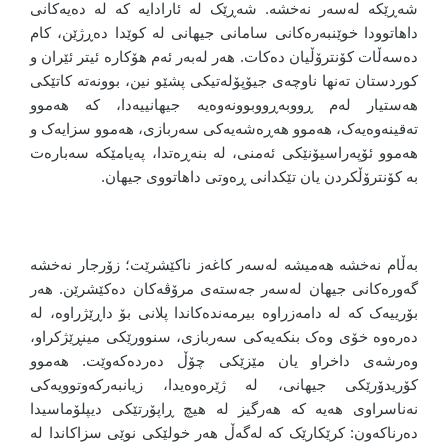
شەڕێکە لەسەر نەخشە. شەڕێک لە ئارادایە کە لە دەیەکانی
داهاتوودا خوێنبەرەکانی سامانی جیهانی لە کوێدا دەڕژێن، کام
دەسەڵات کۆنترۆڵیان دەکات. هەر لەبەر ئەم هۆکارە ئیتر ئێران و
کوردستان تەنها ناوچەی جیۆپۆلەتیکی پشێو نین، بوونەتە کاتێکی
هەستیار لەم ڕووبەڕووبوونەوەیە جیهانییەدا، کە هەموو
تەقینەوەیەک، هەموو هەڕەشەیەکی سەربازی، هەموو سزایەک و
هەموو ئۆپەراسیۆنێکی ئەمنی، لە بنەڕەتدا، پەیامێکە سەبارەت
بە کۆنترۆڵکردن یان تێکدانی ڕەوتی داهاتووی جیهان.
بەڵام نەخشە هەمیشە لەسەر کاغەز ناکێشرێت؛ زۆرجار نەخشە
گەورەکانی جیهان لەسەر جەستەی مرۆڤەکان دەکێشرێن. هەر
بۆرییەک کە لە دامەزراوە بیرمەندەکاندا پلانی بۆ داڕێژراوە، لە
دەرەوە خۆی وەک بنکەیەکی سەربازی، سنوورێکی مینڕێژکراو،
وەرشەی داخراو یان مێزێکی چۆڵ دەردەکەوێت. هەموو
کۆریدۆرێکی جیهانی، لە ژێرەوەیدا، زیانبەرکەوتوویەکی
نەناسراوی هەیە کە هەرگیز لە هیچ ڕاپۆرتێکی دیپلۆماسیدا
دەرناکەون: کرێکارێک کە لەگەڵ هەر خولێکی نوێی سزاکاندا لە