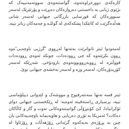
کارەکەی دوورخراوەتەوە، گواستنەوەی سووتەمەنییەک کە
بژێوی ژیانی بە داخستنی دەروازەکان دەبڕێت و پۆرتێرێک لەسەر
سنوورەکان کە قورسایی بازرگانی جیهانی لەسەر شانی
هەڵدەگرێت لە کاتێکدا پشکەکەی لە گوللـە و چەمەکان زیاتر نییە.
لەمەودوا ئیتر ناتوانرێت بەتەنها لەڕووی "گرژیی ناوچەیی"ەوە
ڕوون بکرێتەوە کە چی ڕوودەدات، چونکە ئەوەی ڕوودەدات
قووڵترە لە ڕووبەڕووبوونەوەی بارودۆخی. شەڕێکە لەسەر
کۆریدۆرەکان، لەسەر وزە و لەسەر نەخشەی جیهانی نوێ.
ئیتر قسە تەنها سەنتەرفیوج و مووشەک و لێدوانی دیپلۆماسی
نییە، پرسیاری ڕاستەقینە ئەوەیە: لە ڕێکخستنی جیهانی دوای
ئۆکرانیادا، کێ کۆنتڕۆڵی گواستنەوەکانی نەوت و گاز و کاڵاکان
دەکات؟ ئەمریکا بە تۆڕی دەریایی و هاوپەیمانە ناوچەییەکانی یان
چین بە پڕۆژەی بەیەکەوە گرێدانی ڕۆژهەڵات و ڕۆژئاوا لە