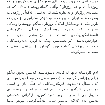
دەسەڵاتەی کە چوار دەیە ئاڵای سەربەخۆیی بەرزکردەوە و "نە
ڕۆژهەڵات و نە ڕۆژئاوا" وڵاتی گەیاندووەتە ئاستێک کە نە
متمانەی ڕۆژئاوا و نە هاوبەشییەکی یەکسان لەگەڵ ڕۆژهەڵات
بەهرەمەندە. ئێران نە بووەتە هاوبەشێکی ستراتیجی بۆ چین، نە
یاریزانێکی دانوستانکار لەگەڵ ڕۆژئاوا، بەڵکو بووەتە زەوییەکی
سووتاو کە هەموو دەسەڵاتێک هەوڵی بەکارهێنانی
ناسەقامگیرییەکەی دەدات بۆ بەرژەوەندی خۆی. لەو
چوارچێوەیەشدا، کوردستانیش وەک پەراوێزە نەتەوەییەکانی
دیکە لە دەرفەتی گواستنەوەدا گۆڕاوە بۆ پشتێنی ئەمنی و
مەیدانی سەرکوت.
ئەم کارەساتە تەنها لە کایەی دیپلۆماسیدا قەتیس نەبوو، بەڵکو
ژیانی ڕۆژانەی گرتەوە، کاتێک سیاسەتی دەرەوە لە بەرژەوەندی
گەل بەتاڵ دەبێتەوە، کاریگەرییەکانی لە هێڵی نان و کەمی
دەرمان و کارگەی داخراو و قوتابخانە وێرانە و ڕووخساری
دەروازەچی لەسەر سنوور دەردەکەون، بارگرانی شکستی
هەموو ئەم گەلانە لەسەر شانی هەڵدەگرێت، پۆرتێر تەنها