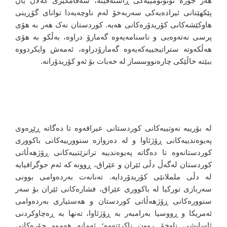
هەر جۆرە ئۆتۆنۆمییەکی ڕاستەقینە، سەقامگیری گەلان یان
پێکهێنانی ئیرادەیەکی سەربەخۆ لەم ناوچەیەدا توانای گۆڕینی
هاوکێشەکانی کۆریدۆرەکانی هەیە. کوردستان نەک هەر بە هۆی
پرسی نەتەوەیی و ناسنامەیەوە گەمارۆ دراوە، بەڵکو بە هۆی
هەڵکەوتە ستراتیجییەکەیەوە گەمارۆدراوە، ئەمەش وایکردووە
ببێتە خاڵێکی چارەنووسساز لە خەبات بۆ ئەو کۆریدۆرانە.
لە بۆرییە نەوتییەکانی کوردستانی عیراقەوە تا دەگاتە ڕێڕەوی
پەیوەندییەکانی ڕۆژئاوا و لە دەروازە سنوورییەکانی باکووری
کوردستانەوە تا دەگاتە پەیوەندییە ترانزێتییەکانی ڕۆژهەڵاتی
کوردستان لەگەڵ دڵی ئێران و عێراق، ڕوونە کە ئەم جوگرافیایە
لە دڵی ململانێی کۆریدۆردایە. تەنانەت بەردەوامی بوونی
سەربازی تورکیا لە باکووری عێراق، فشارەکانی ئێران بۆ سەر
سنوورەکانی ڕۆژهەڵاتی کوردستان و هەستیاری بەردەوامی
ئەمریکا و ڕووسیا بەرامبەر بە ڕۆژئاوا، تەنها بە ڕەچاوکردنی
ئاسایشی ناوخۆ ڕوون ناکرێتەوە؛ ئەمانە هەموو جۆرەکانی