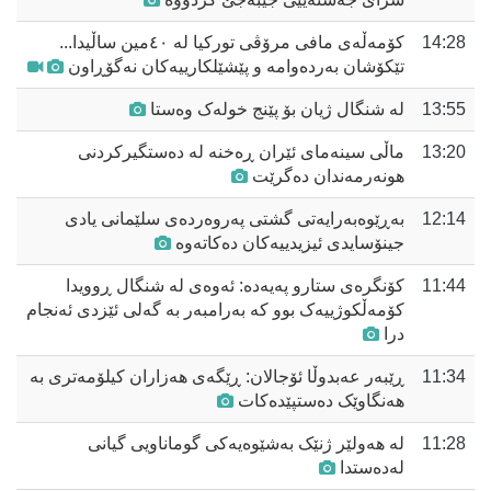
14:28
کۆمەڵەی مافی مرۆڤی تورکیا لە ٤٠مین ساڵیدا...
تێکۆشان بەردەوامە و پێشێلکارییەکان نەگۆڕاون
13:55
لە شنگال ژیان بۆ پێنج خولەک وەستا
13:20
ماڵی سینەمای ئێران ڕەخنە لە دەستگیرکردنی
هونەرمەندان دەگرێت
12:14
بەڕێوەبەرایەتی گشتی پەروەردەی سلێمانی یادی
جینۆسایدی ئیزیدییەکان دەکاتەوە
11:44
کۆنگرەی ستارو پەیەدە: ئەوەی لە شنگال ڕوویدا
کۆمەڵکوژییەک بوو کە بەرامبەر بە گەلی ئێزدی ئەنجام
درا
11:34
ڕێبەر عەبدوڵا ئۆجالان: ڕێگەی هەزاران کیلۆمەتری بە
هەنگاوێک دەستپێدەکات
11:28
لە هەولێر ژنێک بەشێوەیەکی گوماناویی گیانی
لەدەستدا