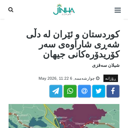
كردنه‌وه‌ی
لیست|
داخستن
کوردستان و ئێران لە دڵی
شەڕی شاراوەی سەر
کۆریدۆرەکانی جیهان
شیلان سەقزی
ڕۆژانە
چوارشه‌ممه‌, 6 May 2026, 11:22