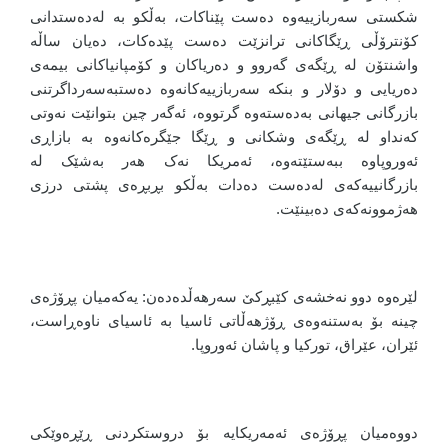
شکستی سەربازییەوە دەست پێناکات، بەڵکو بە لەدەستدانی
کۆنترۆڵی ڕێگاکانی ترانزێت دەست پێدەکات، دەیان ساڵە
واشنتۆن لە ڕێگەی گەروو و دەریاکان و کۆمپانیاکانی بیمەی
دەریایی و دۆلار و بنکە سەربازییەکانەوە دەستبەسەرداگرتنی
بازرگانی جیهانی بەدەستەوە گرتووە، ئەگەر چین بتوانێت نەوتی
کەنداو لە ڕێگەی وشکانی و ڕێگا جێگرەکانەوە بە بازاڕی
ئەوروپاوە ببەستێتەوە، ئەمریکا نەک هەر بەشێک لە
بازرگانییەکەی لەدەست دەدات بەڵکو بڕبڕەی پشتی درزی
هەژموونەکەی دەبینێت.
لێرەوە دوو نەخشەی کێبڕکێ سەرهەڵدەدەن: یەکەمیان پڕۆژەی
چینە بۆ بەستنەوەی ڕۆژهەڵاتی ئاسیا بە ئاسیای ناوەڕاست،
ئێران، عێراق، تورکیا و پاشان ئەوروپا.
دووەمیان پڕۆژەی ئەمەریکایە بۆ دروستکردنی ڕێڕەوێکی