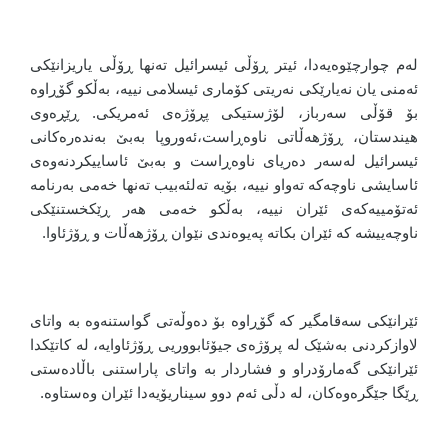
لەم چوارچێوەیەدا، ئیتر ڕۆڵی ئیسرائیل تەنها ڕۆڵی یاریزانێکی
ئەمنی یان نەیارێکی نەریتی کۆماری ئیسلامی نییە، بەڵکو گۆڕاوە
بۆ قۆڵی سەرباز، لۆژستیکی پڕۆژەی ئەمریکی. ڕێڕەوی
هیندستان، ڕۆژهەڵاتی ناوەڕاست،ئەوروپا بەبێ بەندەرەکانی
ئیسرائیل لەسەر دەریای ناوەڕاست و بەبێ ئاساییکردنەوەی
ئاسایشی ناوچەکە تەواو نییە، بۆیە تەلئەبیب تەنها خەمی بەرنامە
ئەتۆمییەکەی ئێران نییە، بەڵکو خەمی هەر ڕێکخستنێکی
ناوچەییشە کە ئێران بکاتە پەیوەندی نێوان ڕۆژهەڵات و ڕۆژئاوا.
ئێرانێکی سەقامگیر کە گۆڕاوە بۆ دەوڵەتی گواستنەوە بە واتای
لاوازکردنی بەشێک لە پرۆژەی جیۆئابووریی ڕۆژئاوایە، لە کاتێکدا
ئێرانێکی گەمارۆدراو و فشاردار بە واتای پاراستنی باڵادەستی
ڕێگا جێگرەوەکان، لە دڵی ئەم دوو سیناریۆیەدا ئێران وەستاوە.