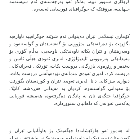
کرێکاری سنوور نییە، بەڵکو ئەو بەرجەستەی ئەم سیستەمە
جیهانییە، مرۆڤێکە کە جوگرافیای قورسایی لەسەرە.
کۆماری ئیسلامی ئێران دەیتوانی ئەم شوێنە جوگرافییە ناوازەیە
بگۆڕێت بۆ دەرفەتێکی مێژوویی بۆ گەشەپێدان و گواستنەوە و
وەبەرهێنان و ئێران بکاتە ناوەندێکی ناوچەیی، بەڵام گۆڕی بۆ
مەیدانێکی پەرتبوونی ئایدیۆلۆژی، لەبری ئەوەی هێڵی ئاسن و
بەندەر و ڕێڕەوی بازرگانی دروست بکات، تۆڕێکی قەیرانەکانی
دروست کرد، لەبری ئەوەی متمانەی نێودەوڵەتی دروست بکات،
دیواری سزاکانی دانا. لەبری ئەوەی ئێران و کوردستان بگۆڕێت
بۆ مەیدانی گواستنەوە، کردیان بە مەیدانی هەڕەشە. کاتێک
جوگرافیا جێگەی نان بە پادگان دەگرێتەوە، هەمیشە قوربانی
یەکەمی ئەوانەن کە داهاتیان سنووردارە.
له هەموو ئەو هاوکێشانەدا جێگەیەک بۆ هاوڵاتیانی ئێران و
کوردستان نییە، نەک لە دامەزراوە بیرمەندەکانی واشنتۆن، نە لە