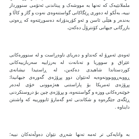
ململانێیەک کە تەنها بە مووشەک و پیتاندنی ئەتۆمی سنووردار
نییە، بەڵکو لە دەوری ڕێگاکانی گواستنەوەی نەوت و گاز و کاڵا و
بەندەر و هێڵی ئاسن و ئەو کۆریدۆرانە دەسوڕێتەوە کە ڕەوتی
بازرگانی جیهانی کۆنترۆڵ دەکەن.
ئەوەی ئەمڕۆ لە کەنداو و دەریای ناوەڕاست و لە سنوورەکانی
عێراق و سووریا و تەنانەت لە بەرزاییە سەربازییەکانی
کوردستاندا شاهیدی دەکەین، لە ڕاستیدا نیشانەی
ڕووبەڕووبوونەوەیە لەنێوان دوو پڕۆژەی گەورەی جیهانیدا:
پڕۆژەی ئەمریکا بۆ پاراستنی هەژموونی خۆی لەدەر
خوێنەرەکانی ووزە و گواستنەوە، و پڕۆژەی چین بۆ دروستکردنی
ڕێگەی جێگرەوە و شکاندنی ئەو گەمارۆ ئابوورییە که واشنتن
دایناوه .
بە واتایەکی تر ئەمە تەنها شەڕی نێوان دەوڵەتەکان نییە؛