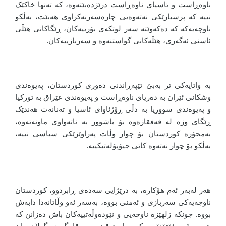
ناوەڕاست و ئاسیای ناوەڕاست درێژدەبێتەوە، کە تەنها خاکێک
نییە کە پرسیارێکی نەتەوەیی چارەسەرنەکراوی هەبێت، بەڵکو
ناوچەیەکە کە دەکەوێتە سەر لوتکەی بۆرییەکان، ڕێگاکانی هێڵی
ئاسنی ئەگەری، هێڵەکانی گواستنەوە و سەربازییەکان.
بە واتایەکی تر بەبێ تێپەڕاندنی دەوری کوردستان، پەیوەندی
وشکانی ئێران بە دەریای ناوەڕاست و پەیوەندی عێراق بە تورکیا
و پەیوەندی سووریا بە دڵی ڕۆژئاوای ئاسیا و تەنانەت هەندێک
ڕێگای وزە لە قەفقازەوە بۆ باشوور بە ناتەواوی ماونەتەوە،
بەمجۆرە کوردستان بۆ چوار وڵات پەراوێزێکی سیاسی نییە،
بەڵکو بۆ چوار نەتەوە کاتی جیۆپۆلەتیکییە.
هەر لەبەر ئەم هۆکارە، بە درێژایی سەدەی ڕابردوو، کوردستان
ناوچەیەکی سەربازی و ئەمنی بووە، بەسەر ئەو وڵاتانەدا دابەش
بووە. چونکە زلهێزە ناوچەیی و نێودەوڵەتییەکان باش دەزانن کە