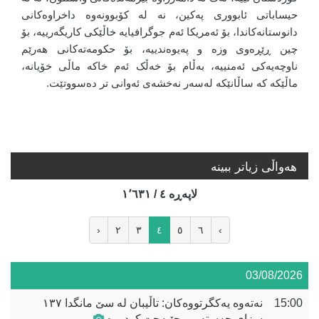
حیساباتی ئابووری پەکین، نە لە کۆبوونەوە داخراوەکانی
دانوستانەکاندا، بۆ ئەمریکا ئەم جوگرافیایە خاڵێکی کاریگەرییە، بۆ
چین ڕێڕەوی وزە و پەیوەندییە، بۆ حکومەتەکانی هەرێم
ناوچەیەکی ئەمنییە، بەڵام بۆ خەڵک ئەم خاکە ماڵی خۆیانە،
ماڵێکە کە ساڵانێکە لەسەر نەخشەی ئەوانی تر دەسووتێت.
هه‌واڵی زیاتر ببینە
لاپه‌ڕه‌ ٤ / ١٬٦٣١
‹
٢
٣
٤
٥
٦
›
03/08/2026
15:00
نەتەوە یەکگرتووەکان: تاڵیبان لە سێ مانگدا ١٣٧
سزای جەستەییی جێبەجێ کردووە