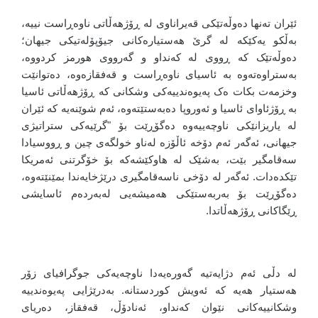
ئێران تەنها دەوڵەتێکی قەیراناوی لە ڕۆژهەڵاتی ناوەڕاست نییە،
بەڵکو یەکێکە لە گرێ هەستیارەکانی جیۆپۆلەتیکی جیهان؛
دەوڵەتێک کە ڕووی لە کەنداو و گەرووی هورمز کردووە،
بەستراوەتەوە بە ئاسیای ناوەڕاست و قەفقازەوە، دەتوانێت
وخزمەت بکات ەک پەیوەندییەکی وشکانی کە ڕۆژهەڵاتی ئاسیا
بە ڕۆژئاوای ئاسیا و ئەوروپا دەبەستێتەوە، ئەم شوێنەیە کە ئێران
لە یاریزانێکی ناوچەییەوە دەگۆڕێت بۆ "گرێیەکی ستراتیژی
جیهانی، ئەگەر ئەم دۆخە ئاڵۆزە لەناو خولگەی چین و ڕووسیادا
سەقامگیر بێت، بەشێک لە هاوکێشەکە بۆ خۆگرتنی ئەمریکا
تێکدەدات. ئەگەر لە دۆخی ناسەقامگیری درێژخایەندا بمێنێتەوە،
دەگۆڕێت بۆ بەربەستێکی هەمیشەیی لەبەردەم ئاسایشی
ڕێگاکانی ڕۆژهەڵاتدا.
لە دڵی ئەم دژایەتیە گەورەیەدا ناوچەیەکی جوگرافیای زۆر
هەستیار هەیە کە ئەویش کوردستانە. بەدرێژایی پەیوەندییە
وشکانییەکانی نێوان کەنداو، ئەنادۆڵ، قەفقاز، دەریای