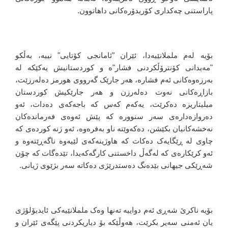
پاراستنی چەکداری کۆریدۆرەکانی داهاتوون.
بۆیە لەم ململانێیەدا، ئێران "ئامانجی کۆتایی" نییە، بەڵکو
"مەیدانی کۆنترۆڵکردنی فشار"ە و کوردستانیش یەکێکە لە
بەرزەوەکانی ئەم فشارە، هەر جارێک گەرووی هورمز دەلەرزێت،
بازاڕەکانی نەوت دەلەرزن و هەر جارێکیش کوردستان
میلیتاریزە دەکرێت، یەکەم کەس کە باجەکەی دەدات، ئەو
دەروازەدارەی سەر سنوورە کە پێش ئەوەی فەرماندەکان
نەخشەکانیان بکێشن، دەکەوێتە ناو بەفرەوە، ئەو ژنە کوردەی کە
چاوی لە ڕێگایەک دەکات کە هاوژینەکەی لێیەوە ناگەڕێتەوە و
ئەو کرێکارەی کە لەگەڵ داخستنی کارگەکەیدا، تێدەگات کە چۆن
شەڕێکی جیهانی بێدەنگ دەستدرێژی دەکاتە سەر بژێوی ژیانی.
بۆیە ناکرێ شەڕی ئەم دواییە تەنها وەک ململانێیەکی ئایدیۆلۆژی
یان ئەمنی سەیر بکرێت، هەوڵێکە بۆ دیاریکردنی پێگەی ئێران و