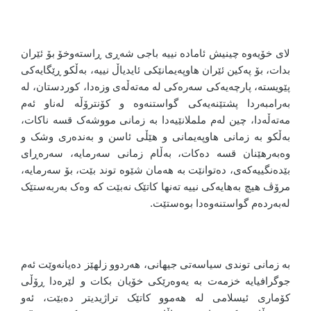
لای خۆیەوە چینیش ئامادە نییە باجی شەڕی ڕاستەوخۆ بۆ ئێران
بدات، بۆ پەکین ئێران هاوپەیمانێکی ئایدیاڵ نییە، بەڵکو ڕێگایەکی
پێویستە، پارچەیەکی سەرەکی لە مەتەڵەی وزەدا، کوردستان، لە
بەرامبەردا پشتێنەیەکی گواستنەوە و کۆنترۆڵە لەناو ئەم
مەتەڵەدا، چین لەم ململانێیەدا بە زمانی مووشەک قسە ناکات،
بەڵکو بە زمانی هاوپەیمانی و هێڵی ئاسن و بەندەری وشک و
وەبەرهێنان قسە دەکات، بەڵام زمانی سەرمایە، سەرەڕای
بێدەنگییەکەی، دەتوانێت بە هەمان شێوە توند بێت، بۆ سەرمایە،
مرۆڤ هیچ بەهایەکی نییە تەنها کاتێک نەبێت کە وەک بەربەستێک
لەبەردەم گواستنەوەدا بوەستێت.
بە زمانی توندی سیاسەتی جیهانی، هەردوو زلهێز دەیانەوێت ئەم
جوگرافیایە خزمەت بە یەوەرێکی خۆیان بکات و لێرەدا ڕۆڵی
کۆماری ئیسلامی لە هەموو کاتێک تراژیدیتر دەبێت، ئەو