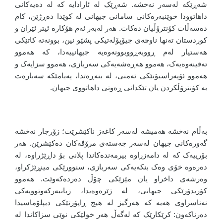
شەڕێکە لەسەر نەخشە. شەڕێک لە ئارادایە کە لە دەیەکانی
داهاتوودا خوێنبەرەکانی سامانی جیهانی لە کوێدا دەڕژێن، کام
دەسەڵات کۆنترۆڵیان دەکات. هەر لەبەر ئەم هۆکارە ئیتر ئێران و
کوردستان تەنها ناوچەی جیۆپۆلەتیکی پشێو نین، بوونەتە کاتێکی
هەستیار لەم ڕووبەڕووبوونەوەیە جیهانییەدا، کە هەموو
تەقینەوەیەک، هەموو هەڕەشەیەکی سەربازی، هەموو سزایەک و
هەموو ئۆپەراسیۆنێکی ئەمنی، لە بنەڕەتدا، پەیامێکە سەبارەت
بە کۆنترۆڵکردن یان تێکدانی ڕەوتی داهاتووی جیهان.
بەڵام نەخشە هەمیشە لەسەر کاغەز ناکێشرێت؛ زۆرجار نەخشە
گەورەکانی جیهان لەسەر جەستەی مرۆڤەکان دەکێشرێن. هەر
بۆرییەک کە لە دامەزراوە بیرمەندەکاندا پلانی بۆ داڕێژراوە، لە
دەرەوە خۆی وەک بنکەیەکی سەربازی، سنوورێکی مینڕێژکراو،
وەرشەی داخراو یان مێزێکی چۆڵ دەردەکەوێت. هەموو
کۆریدۆرێکی جیهانی، لە ژێرەوەیدا، زیانبەرکەوتوویەکی
نەناسراوی هەیە کە هەرگیز لە هیچ ڕاپۆرتێکی دیپلۆماسیدا
دەرناکەون: کرێکارێک کە لەگەڵ هەر خولێکی نوێی سزاکاندا لە