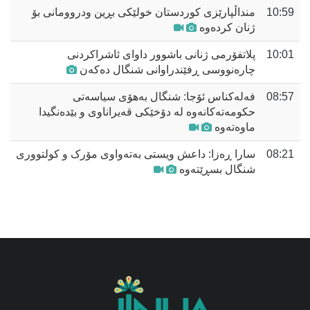
10:59
منداڵپارێزى کوردستان خولێکى بڕین ودروومانى بۆ
ژنان کردەوە
10:01
پلاتفۆرمی ژنانی باشوور داوای ئاشراکردنی
چارەنووسی ڕفێندراوانی شنگال دەکەن
08:57
فەلەکناس ئۆجا: شنگال بەهۆی سیاسەتی
حکومەتەکانەوە لە دۆخێکی قەیراناوی و بێدەنگیدا
ماوەتەوە
08:21
سارا ڕەزا: داعش ویستی بەتەواوی مۆرک و کولتووری
شنگال بسڕێتەوە