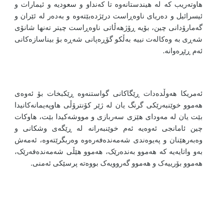
هاوتەریب کە لە هیندستانەوە تا کەنداو و سعودیە و ئیمارات و
ئیسرائیل و دەریای ناوەڕاست درێژدەبێتەوە و بەدەر لە ئێران و
گەمارۆدانی چین، بۆیە ڕۆژهەڵاتی ناوەڕاست چیتر تەنها شانۆی
شەڕی بە وەکالەت نییە بەڵکو گۆڕەپانی شەڕە بۆ بیناسازەکانی
ئەم ڕێڕەوانە.
ئەمریکا هەوڵدەدات ڕێگاکانی گواستنەوە ڕێکبخات بۆ ئەوەی
هەموو خوێنبەرێکی گرنگ یان لە ژێر کۆنترۆڵی هاوپەیمانەکانیدا
بێت یان لە مەودای هێزی سەربازی و مووشەکیدا بێت، هاوکات
چین ئامانجی ئەوەیە ئەم خوێنبەرانە لە ڕێگەی وشکانی و
وەبەرهێنان و پەیوەندی شەمەندەفەرەوە وەربگرێتەوە، ئەمەش
بەو واتایەیە کە هەموو بەندەرێک، هەموو هێڵی شەمەندەفەرێک،
هەموو بۆرییەک و هەموو گەروویەک بووەتە پرسێکی ئەمنی.