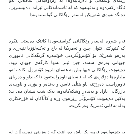
ڕێگەی وشکانی و دەریاییەوە؟ بە زاراوەیەکی سادەتر، ئەو
ئاگادارکەرەوە و تەقینەوە کە لە ئاسمانەکانی ئێراندا دەبیسترێن،
دەنگدانەوەی شەڕێکن لەسەر ڕێگاکانی گواستنەوەدا.
ئەم شەڕە لەسەر ڕێگاکانی گواستنەوەدا کاتێک دەستی پێکرد
کە کێبڕکێی نێوان چین و ئەمریکا لە باج و تەکنەلۆژیا تێپەڕی و
بەرەو شەڕێک بۆ کۆنترۆڵکردنی خوێنبەرە گرنگەکانی ئابووری
جیهانی پەرەی سەند، چین ئیتر تەنها کارگەی جیهان نییە،
دەیەوێت ڕێگاکانی جیهانیش بە هەمان شێوە کۆنتڕۆڵ بکات، ئەو
ملیارەها دۆلارەی کە لە ئاسیای ناوەڕاستەوە تا کەنداو و دەریای
ناوەڕاست دەڕژێتە ناو هێڵی ئاسن و بەندەر و بۆری و ناوچەی
بازرگانی ئازاد و بەندەر وشکەکانەوە، یەک شت نیشان دەدات:
پەکین دەیەوێت کۆنترۆڵی ڕێڕەوی وزە و کاڵاکان لە قۆرخکاری
بەلەمەکانی ئەمریکا وەربگرێت.
بە پێچەوانەوە ئەمەریکا باش دەزانێت کە دابەزینی دەسەڵات لە