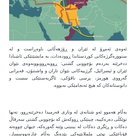
ئەوەی ئەمڕۆ لە ئێران و ڕۆژهەڵاتی ناوەڕاست و له
سنوورەگرژەکانی کوردستاندا ڕوودەدات، بە مانشێتێکی ئاشنادا
ددخرێتە بەردەم بۆچوونی گشتی: ڕووبەڕووبوونەوەی نێوان
ئێران و ئیسرائیل، گرژییەکانی نێوان تاران و واشنتۆن، قەیرانی
گەرووی هورمز، پرسی ناڤۆکی، ئاگربەستێکی سست و
دانوستانەکان کە هیچ ئەنجامێکی نەبووە.
بەڵام هەموو ئەو شتانەی لە وتاری فەرمیدا دەخرێنەڕوو، تەنها
توێکڵی دەرەکییە، چینێکی ڕووکەش کە بۆچوونی گشتی سەرقاڵ
دەکات و ڕێگری دەکات لە بینینی وێنە گەورەکە، جیهان چووەتە
قۆناغێکی نوێی ململانێیەکی بێدەنگ بەڵام چارەنووسساز،