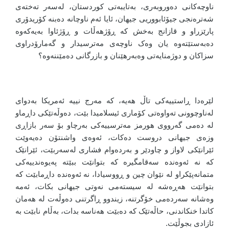
ناوچەکانی دەوروبەری، بەتایبەتی کوردستان، لەسەر تەختەی
شەترەنجی جیۆئابووریی جیهان، ئایا ئەم ناوچانە دەبنە کۆریدۆری
پارێزراو و قازانج بەخش کە ڕۆژهەڵات و ڕۆژئاوا بەیەکەوە
دەبەستێتەوە یان وەک ناوچەی مەترسیدار و گەمارۆدراوی
سزاکان و دوژمنایەتی وەبەرهێنان و بازرگانی دەمێننەوە؟
لێرەدا ڕاستییەکی تاڵ هەیە، کە مەرج نییە ئەمریکا بەدوای
لەناوچوونی تەواوەتی کۆماری ئیسلامیدا بێت، دەوڵەتێکی داڕماو
لە دەمی گەرووی هورمز مەترسییەکی بەرچاو بۆ سەر بازاڕی
وزەی جیهانی دروست دەکات، ئەوەی واشنتۆن دەیەوێت
ئێرانێکی لاواز و چاودێر و بەردەوام فشاری لەسەربێت، ئێرانێک
کە نە ئەوەندە سەقامگیرە کە بتوانێت ببێتە پەیوەندییەکی
متمانەپێکراو لە نێوان چین و ڕووسیادا، نە ئەوەندە داڕمابێت کە
بتوانێت هەڕەشە لە سیستەمی نەوتی جیهانی بکات، ئەمە
وەشانە سەردەمی خۆگرتنە، زیندوو ڕاگرتنی دەوڵەت لە هەمان
کاتدا خنکاندنی، حاڵەتێک کە دەبێت هەناسە بدات، بەڵام نابێت بە
ئازادی بجوڵێت.