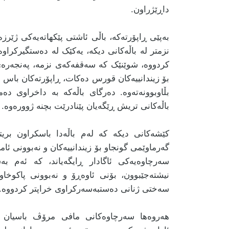
داڕێژراون.
بەپێی ڕاپۆرتەکە، باڵی ئاشتی پێکهاتەیەکی ژێرز
نزمتر لە باڵەکانی دیکە، یەکێک لە دەستگیرکراوەک
کردووە، شوێنێک کە سەقفەکەی نزمە، پەنجەرەی
بۆ زیندانییەکان قورس دەکات، ڕاپۆرتەکان باس ل
بڵاوبوونەتەوە. دەرگای باڵەکە بە داخراوی دەمێ
باڵەکانی تریش ڕێگەیان پێنادرێت بچنە ژوورەوە.
کێشەکانی دیکە کە لەم باڵەدا باسکراون بر
گەرماوێمی گونجاو بۆ زیندانییەکان و نەبوونی ئ
سەرچاوەیەکی ئاگادار ڕایگەیاند، کە ئەم بە
نیشتەجێبوون، بۆنی ئاوەڕۆ و نەبوونی پاکوخا
سەختی ژنانی دەستبەسەرکراوی خراپتر کردووە.
هەروەها سەرچاوەکانی مافی مرۆڤ باسیان ل