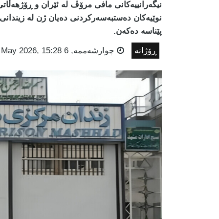
نیگەرانییەکانی مافی مرۆڤ لە ئێران و ڕۆژهەڵات
نوێیەکان دەستبەسەرکردنی دەیان ژن لە زیندانی و
پێناسە دەکەن.
ڕۆژانە
چوارشه‌ممه‌, 6 May 2026, 15:28