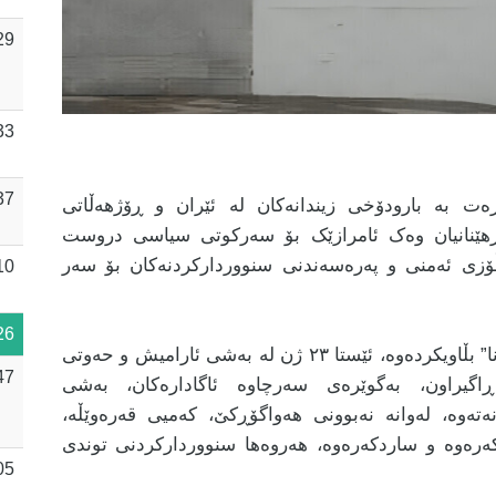
29
33
37
ت بە بارودۆخی زیندانەکان لە ئێران و ڕۆژهەڵاتی
رهێنانیان وەک ئامرازێک بۆ سەرکوتی سیاسی دروست
ڵۆزی ئەمنی و پەرەسەندنی سنووردارکردنەکان بۆ سەر
10
26
ئاژانسی هەواڵی چالاکوانانی مافی مرۆڤ ”هەرانا” بڵاویکردەوە، ئێستا ٢٣ ژن لە بەشی ئارامیش و حەوتی
47
اگیراون، بەگوێرەی سەرچاوە ئاگادارەکان، بەشی
تەوە، لەوانە نەبوونی هەواگۆڕکێ، کەمیی قەرەوێڵە،
ەرەوە و ساردکەرەوە، هەروەها سنووردارکردنی توندی
05