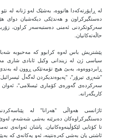
لە ڕاپۆرتەکەدا هاتووە، بەشێک لەو ژنانە لە نێو
دەستگیرکراون و هەندێکی دیکەشیان دوای هێ
سەرکوتکردنی ئەمنی دەستبەسەر کراون، زۆربەیا
حاڵەتەکانیان.
پێشتریش باس لەوە کرابوو کە مەحبوبە شەبانی
سیاسی ژن لە زیندانی وکیل ئابادی شاری مەش
ڕابردووەوە، بەبێ هیچ تۆمەتێکی ڕوون لە بەندی 
"شەڕی تیرۆر"، "پەیوەندیکردن لەگەڵ ئیسرائیل"،
سەرکردەی گەورەی کۆماری ئیسلامی"، ئەوان ڕێ
کاریگەرانە.
ئاژانسی هەواڵی ”هەرانا” لە پێناسەکردن
دەستگیرکراوەکان دەبرێنە بەشی شەشەم، لەوێ 
ئاشتی یان بەشی کەرەنتینە، ئەو یەکانەی کە بەپ