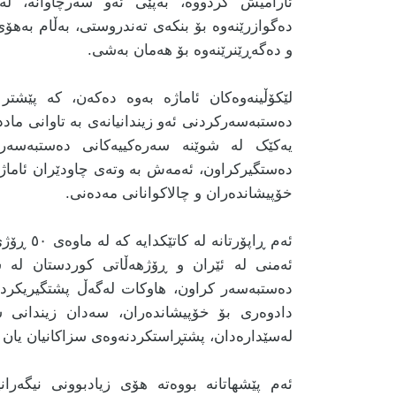
ئارامیش کردووە، بەپێی ئەو سەرچاوانە، ل
دەگوازرێنەوە بۆ بنکەی تەندروستی، بەڵام بەهۆی
و دەگەڕێنرێنەوە بۆ هەمان بەشی.
لێکۆڵینەوەکان ئاماژە بەوە دەکەن، کە پێش
دەستبەسەرکردنی ئەو زیندانیانەی بە تاوانی مادد
یەکێک لە شوێنە سەرەکییەکانی دەستبەسە
دەستگیرکراون، ئەمەش بە وتەی چاودێران ئاماژە
خۆپیشاندەران و چالاکوانانی مەدەنی.
دەستبەسەر کراون، هاوکات لەگەڵ پشتگیریکردنی
دادوەری بۆ خۆپیشاندەران، سەدان زیندانی
لەسێدارەدان، پشتڕاستکردنەوەی سزاکانیان یان 
ئەم پێشهاتانە بووەتە هۆی زیادبوونی نیگەر