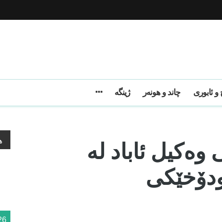
و ئابوری
چاند و هونەر
ژینگه
 وەکیل ئاباد لە
ه
ودۆخێکی
26