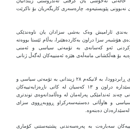
ە حاڵەتی نەخۆشی یان گرفتی تەندروستی زیندانیان
 نەبوونی پێویستیەوە، چارەسەری کاریگەریان بۆ ناکرێت
تر بەندی ئارامیش وەک بەشی سزادان یان ناوەندێکی
ەی هۆشبەر سزا دراون بەکاردەهێنرا، بەڵام ئێستا بووەتە
رکردنی ئەو کەسانەی بە تۆمەتی سیاسی و ئەمنی
یە بۆ هەڵکشانی مامەڵەی هێزە ئەمنییەکان لەگەڵ ژنانی
ئەم ڕاپۆرتانە لە کاتێکدایە کە لە ماوەی ٥٠ ڕۆژی ڕابردوودا، بە لانیکەم ٢٨ زیندانی بە تۆمەتی سیاسی و
ئەمنی لە ئێران و ڕۆژهەڵاتی کوردستان لە سێدارە دراون و ١٣ کەسیان لە کاتی ناڕەزایەتییەکان
 چەند ئەندامێکی پەرلەمان لە وەڵامدانەوەی توندتری
 سیاسی و هاوڵاتی دەستبەسەرکراو ڕووبەڕووی سزای
لەسێدارەدان دەبنەوە.
انییەکان سەبارەت بە پەرەسەندنی پشتبەستنی کۆماری