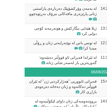
14:
لە یەمەن وۆرکشۆپێک دەربارەی پاراستنی
ژنانی پارێزەری مافەکانی مرۆڤ بەڕێوەچوو.
13:
ژیلا هێدایی نیگارکێش و هونەرمەند کۆچی
دوایی کرد
12:
لە تونس باس لە نوێنەرایەتی ژنان و ڕۆڵی
میدیا کرا
11:
لە ئێراندا قەیرانی ئاو قووڵتر دەبێتەوە:
گەورەترین بار لەسەر شانی ژنانە
06/08/20
15:
قەیرانی ئابووریی "هەژارکردنی ژن" لە ئێران
قووڵتر دەکاتەوە و ژنان دەخاتە دەرەوەی
بازاڕی کار
14:
بزووتنەوەیەکی ژنان داوای لێکۆڵینەوە لە
"تاوانەکانی تاڵیبان" لە پەنجشیر دەکات