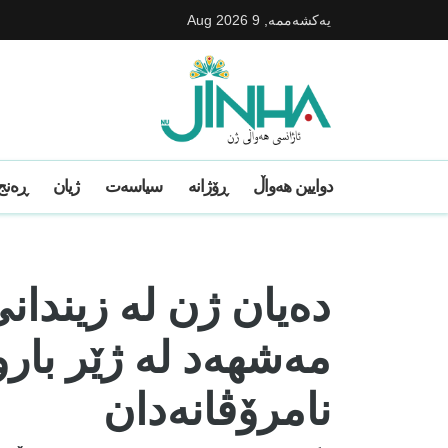
یه‌كشه‌ممه‌, 9 Aug 2026
دوایین ھەواڵ
ڕۆژانە
سیاسەت
ژیان
ڕەنج 
دەیان ژن لە زیندانی
مەشهەد لە ژێر بار
نامرۆڤانەدان