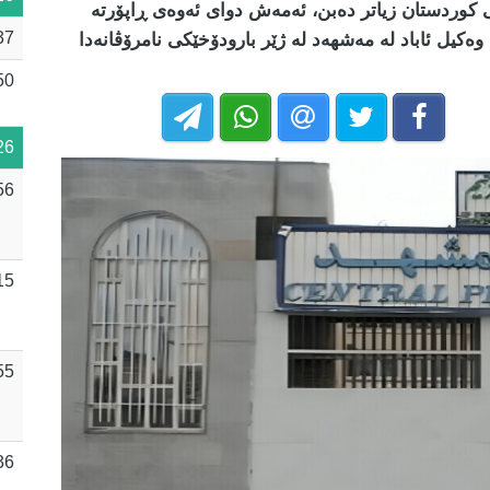
ی کوردستان زیاتر دەبن، ئەمەش دوای ئەوەی ڕاپۆرتە
37
ەکیل ئاباد لە مەشهەد لە ژێر بارودۆخێکی نامرۆڤانەدا
50
26
56
15
55
36