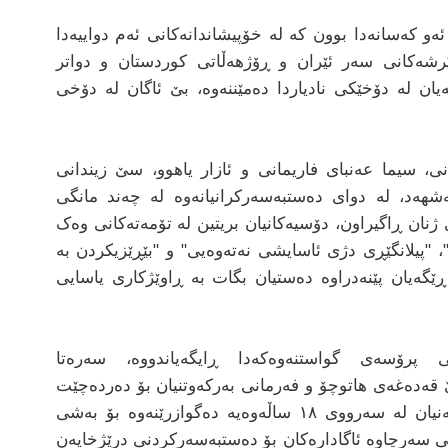
 ئەو کەسانەدا بوون کە لە خۆپیشاندانەکانی ئەم دواییەدا
رشەکانی سەر ئێران و ڕۆژهەڵاتی کوردستان و دواتر
ن لە دۆخێکی نادیاردا دەمێننەوە، بێ ئاگان لە دۆخی
، سیما عەنبای فاریمانی و ئازار یاهوو، سێ زیندانی
هەد، لە دوای دەستبەسەرکرانیانەوە لە چەند مانگی
ژنان ڕاگیراون، دۆسیەکانیان بریتین لە تۆمەتەکانی وەک
 "پیلانگێڕی دژی ئاسایشی نەتەوەیی" و "بێڕێزیکردن بە
گەیان پێنەدراوە دەستیان بگات بە ڕاوێژکاری یاسایی
ی پرۆسەی گواستنەوەکەدا ڕایگەیاندووە، سەرەتا
قەدەغەی هاتوچۆ و فەرمانی بەرکەوتنیان بۆ دەردەچێت
تا کۆتایی لێکۆڵینەوەکانیان. پاشان ئەوانەی تەمەنیان لە سەرووی ١٨ ساڵەوەیە دەگوازرێنەوە بۆ بەشی
ێی سەرچاوە ئاگادارەکان بۆ دەستبەسەرکردنی درێژخایەن