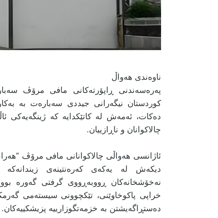
ناوەندی هەواڵ
پەرەسەندنی ڕاپۆرتەکانی مافی مرۆڤ سەبارە
کوردستان نیگەرانی جیددی سەبارەت بە بەکا
دەکات، ئەمەش لە کاتێکدایە کە ژینگەیەکی ئا
چالاکوانان و ناڕازییان.
دیکەش لە یەکەی کەرەنتینەی زیندانەکە ڕ
نەخۆشخانەکان ڕووبەڕووی گرفتی گەورە بوونە
خراپی پاکوخاوێنی، تێکچوونی سیستەمی گەرمک
دەستڕاگەیشتن بە خزمەتگوزارییە پزیشکییەکان.