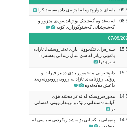
09:
یاسای چوارچێوە لە لیژنەی داد پەسەند کرا
08:
لە بەغداوە گەشتێک بۆ ژیاندنەوەی مێژوو و
گەشەپێدانی گەشتوگوزاری کۆیە
07/08/20
15:
سەرەرای تێکچوونی باری تەندروستیدا، ئازادە
یاغوبی زیاتر لە سێ ساڵ زیندانی بەسەردا
سەپێندرا
15:
دانیشتوانی مەخموور یادی دەنیز فیرات و
ڕۆڵی ڕۆژنامەی ئازاد لە ڕووبەڕووبوونەوەی
داعش دەکەنەوە
14:
هەورەبروسکە لە تەعز دەبێتە هۆی
گیانلەدەستدانی ژنێک و برینداربوونی کەسانی
تر
14:
پەیمانی یەکسانی بۆ بەشداریکردنی سیاسی لە
مەغریب