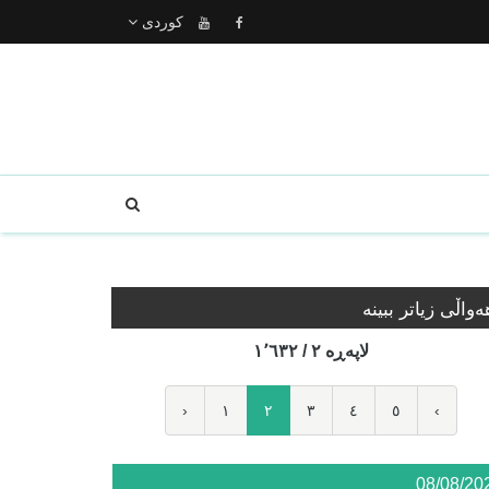
كوردى
ه‌واڵی زیاتر ببینە
لاپه‌ڕه‌ ٢ / ١٬٦٣٢
‹
١
٢
٣
٤
٥
›
08/08/20