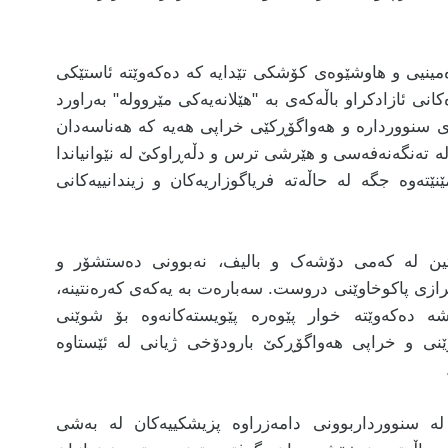
ەمینیی و هاوشێوەی کۆشکی تێدایە کە دەکەوێتە ئاستێکی
انی ئازادکراو باڵەکەی بە "هێلانەیەکی مێروولە" بەراورد
 سنووردارە و هەواگۆڕکێی خراپی هەیە کە هەناسەدان
ە تەنگەنەفەسی و هێرشی ترس و دڵەڕاوکێ لە نێوانیاندا
نێتەوە جگە لە حاڵەتە فریاگوزاریەکان و زیندانییەکانی
یتین لە کەمی دۆشەک و بالیف، نەبوونی دەستشۆر و
امرازی پاکوخاوێنی دروست. سەبارەت بە یەکەی کەرەنتینە،
شە دەکەوێتە خوار پێوەرە پێویستەکانەوە بۆ شوێنی
وێنی و خراپی هەواگۆڕکێ بارودۆخی ژیانی لە ئێستاوە
ە سنوورداربوونی دامەزراوە پزیشکییەکان لە بەشی