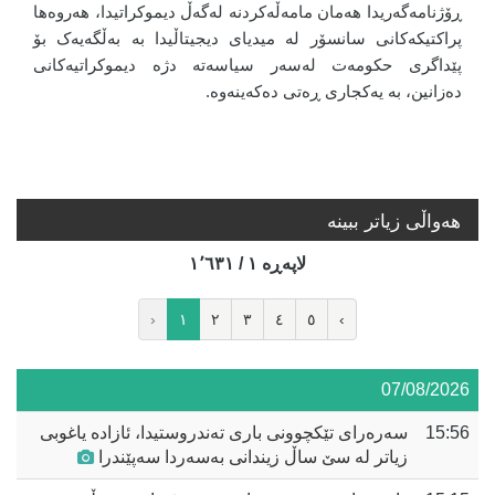
ڕۆژنامەگەریدا هەمان مامەڵەکردنە لەگەڵ دیموکراتیدا، هەروەها
پراکتیکەکانی سانسۆر لە میدیای دیجیتاڵیدا بە بەڵگەیەک بۆ
پێداگری حکومەت لەسەر سیاسەتە دژە دیموکراتیەکانی
دەزانین، بە یەکجاری ڕەتی دەکەینەوە.
هه‌واڵی زیاتر ببینە
لاپه‌ڕه‌ ١ / ١٬٦٣١
‹
١
٢
٣
٤
٥
›
07/08/2026
15:56
سەرەرای تێکچوونی باری تەندروستیدا، ئازادە یاغوبی
زیاتر لە سێ ساڵ زیندانی بەسەردا سەپێندرا