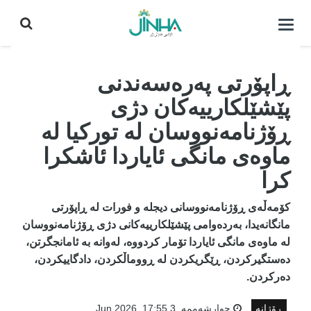
كردنه‌وه‌ی
لیست|
داخستن
ڕاپۆرتی پەرەسەندنی
پێشێلکارییەکان دژی
ڕۆژنامەنووسان لە تورکیا لە
ماوەی مانگی ئایاردا ئاشکرا
کرا
کۆمەڵەی ڕۆژنامەنووسانی دیجلە و فورات لە ڕاپۆرتی
مانگانەیدا، بەردەوامی پێشێلکارییەکانی دژی ڕۆژنامەنووسان
لە ماوەی مانگی ئایاردا تۆمار کردووە، لەوانە بە ئامانجگرتن،
دەستگیرکردن، ڕێگریکردن لە ڕووماڵکردن، دادگاییکردن،
دەرکردن.
ڕۆژانە
چوارشه‌ممه‌, 3 Jun 2026, 17:55