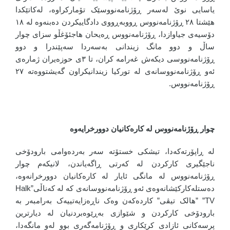
یاسایی نوێ لەسەر ڕۆژنامەنووسێک تۆمارکراوە، لەکاتێکدا
هێشتا ٢٨ ڕۆژنامەنووس ڕووبەڕووی دادگاییکردن دەبنەوە لە ١٨
دۆسیەی جیاوازدا، ڕۆژنامەنووس ڕەیحان هاجئۆغڵو سزای چوار
ساڵ و دوو مانگ زیندانی بەسەردا سەپێندرا و دوو
ڕۆژنامەنووسی دیکەش غەرامە کران، تا ٣ی حوزەیران ژمارەی
ئەو ڕۆژنامەنووسانەی لە تورکیا زیندانیکراون گەیشتووەتە ٢٧
ڕۆژنامەنووس.
چوار ڕۆژنامەنووس لە کارەکانیان دوورخرایەوە
لە ڕاپۆرتەکەدا، تیشکی خستۆتە سەر بەردەوامی بارودۆخی
ناجێگیری کارکردن لە کەرتی ڕاگەیاندن، لانیکەم چوار
ڕۆژنامەنووس لە مانگی ئایار لە کارەکانیان دوورخرانەوە،
دەستلەکارکێشانەوەی ئەو ڕۆژنامەنووسانەی کە لە کەناڵی”Halk
TV” ”هالک تیڤی” کاردەکەن وەک ناڕەزایەتییەک بەرامبەر بە
بارودۆخی کارکردن و شێوازی بەڕێوەبردنیان لە دیارترین
پرسەکانی ئازادی کرێکاری و ڕۆژنامەگەری بوو لەو مانگەدا،