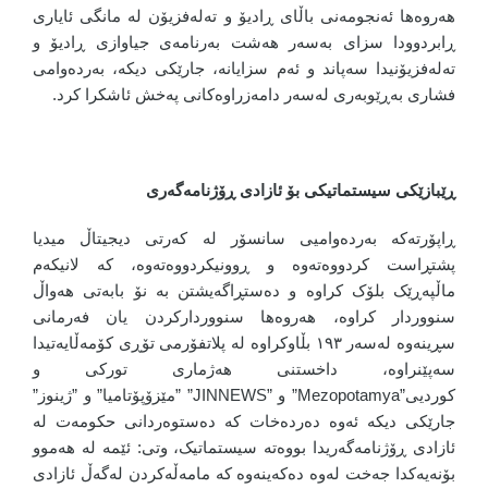
هەروەها ئەنجومەنی باڵای ڕادیۆ و تەلەفزیۆن لە مانگی ئایاری
ڕابردوودا سزای بەسەر هەشت بەرنامەی جیاوازی ڕادیۆ و
تەلەفزیۆنیدا سەپاند و ئەم سزایانە، جارێکی دیکە، بەردەوامی
فشاری بەڕێوبەری لەسەر دامەزراوەکانی پەخش ئاشکرا کرد.
ڕێبازێکی سیستماتیکی بۆ ئازادی ڕۆژنامەگەری
ڕاپۆرتەکە بەردەوامیی سانسۆر لە کەرتی دیجیتاڵ میدیا
پشتڕاست کردووەتەوە و ڕوونیکردووەتەوە، کە لانیکەم
ماڵپەڕێک بلۆک کراوە و دەستڕاگەیشتن بە نۆ بابەتی هەواڵ
سنووردار کراوە، هەروەها سنووردارکردن یان فەرمانی
سڕینەوە لەسەر ١٩٣ بڵاوکراوە لە پلاتفۆرمی تۆڕی کۆمەڵایەتیدا
سەپێنراوە، داخستنی هەژماری تورکی و
کوردیی”Mezopotamya” و ”JINNEWS” ”مێزۆپۆتامیا” و ”ژینوز”
جارێکی دیکە ئەوە دەردەخات کە دەستوەردانی حکومەت لە
ئازادی ڕۆژنامەگەریدا بووەتە سیستماتیک، وتی: ئێمە لە هەموو
بۆنەیەکدا جەخت لەوە دەکەینەوە کە مامەڵەکردن لەگەڵ ئازادی