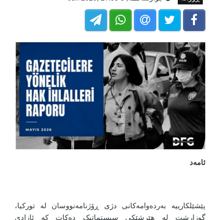
ئامەد
پێشێلکارییە بەردەوامەکانی دژی ڕۆژنامەنووسان لە تورکیا،
گوزارشت لە هێرشێکی سیستماتیک دەکات کە ئازادی