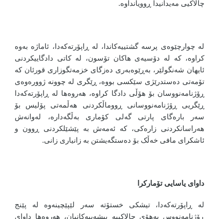
چالاکیی مەیدانیدا ڕوویانداوە.
لە چوارچێوەی پرسە گشتییەکاندا، لە ڕاپۆرتەکەدا، ئاماژە بەوە
کراوە، کە لە دۆسیەی هاکان تۆسون، لە کاتی دادگاییکردنی
ئایهان شەنگولێر، بەڕێوەبەری دەزگای خزمەتگوزاری قورئان کە
تۆمەتی دەستدرێژی سێکسی بووە، ڕێگری لە چوونە ژوورەوەی
ڕۆژنامەنووسان بۆ هۆڵی دادگا کراوە، هەروەها لە ڕاپۆرتەکەدا
ڕێگریی ڕۆژنامەنووسانی ڕووماڵکردنی هەڵمەتی پۆلیس بۆ
سەر بارەگای پارتی گەلی کۆماری بەڵگەدارە، لەوانەش
هەراسانکردنی زارەکی، کە ئەمەش بە پێشێلکردنی ڕوون و
ئاشکرای مافی خەڵک بۆ دەستگەیشتن بە زانیاری زانی.
داوای یاسایی تۆمارکرا
لە ڕاپۆرتەکەدا، تیشکی خستۆتە سەر لێپێچینەوە لە پێنج
ڕۆژنامەنووس بەهۆی چالاکییە پیشەییەکانیان، هەروەها داوای