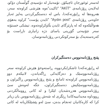
لەسەر ئوغورجان ئاچیکۆز، تۆمەتبار لە دۆسیەی گوڵستان دۆکو،
لەلایەن ڕۆژنامەی ”AKİT” ”ئاکیت”ەوە هێرشی کراوەتە سەر،
هەروەها لە ڕاپۆرتەکەدا، باس لە دەستگیرکردنی یەلیز ئەیاز
خاوەنی ڕۆژنامەی ”Aydın post” ”ئایدن پۆست” کراوە بەهۆی
هەواڵێکەوە کە لە پارێزگای ئایدن بڵاوکراوەتەوە، تیشکی خستۆتە
سەر چۆنیەتی گۆڕینی یاسای دژە زانیاری ناڕاست بۆ
کەرەستەیەک بۆ سەرکوتکردنی ڕۆژنامەنوسان.
پێنج ڕۆژنامەنووس دەستگیرکران
لە ڕاپۆرتەکەدا ئاشکرایکردووە، ڕاستەوخۆ هێرش کراوەتە سەر
ڕۆژنامەنووسێک و دەزگایەکی ڕاگەیاندن، لانیکەم دوو
ڕۆژنامەنووس کراونەتە ئامانج و پێنج ڕۆژنامەنووس ڕاگیراون و
ڕۆژنامەنووسێکیش دەستگیرکراون، جگە لەوەش سێ
ڕۆژنامەنووس هەڕەشەیان لێکرا و لە کاتی ڕووماڵکردنی
ڕووداوە مەیدانییەکاندا ڕێگری لە شەش ڕۆژنامەنووس یان زیاتر
کرا کە کارەکانیان ئەنجام بدەن، سێ لەو پێشێلکاریانە لە کاتی