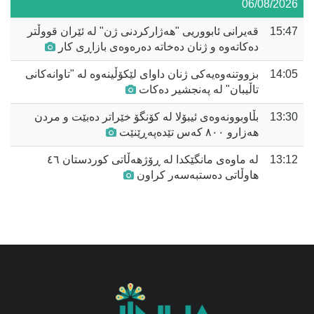
06/08/2026
15:47
قەیرانی ئابووریی "هەژارکردنی ژن" لە ئێران قووڵتر
دەکاتەوە و ژنان دەخاتە دەرەوەی بازاڕی کار
14:05
بزووتنەوەیەکی ژنان داوای لێکۆڵینەوە لە "تاوانەکانی
تاڵیبان" لە پەنجشیر دەکات
13:30
بڵاوبوونەوەی ئیبۆلا لە کۆنگۆ خێراتر دەبێت و مردن
هەزارو ٨٠٠ کەس تێدەپەڕێنێت
13:12
لە ماوەی مانگێکدا لە ڕۆژهەڵاتی کوردستان ٤٦
هاوڵاتی دەستبەسەر کراون