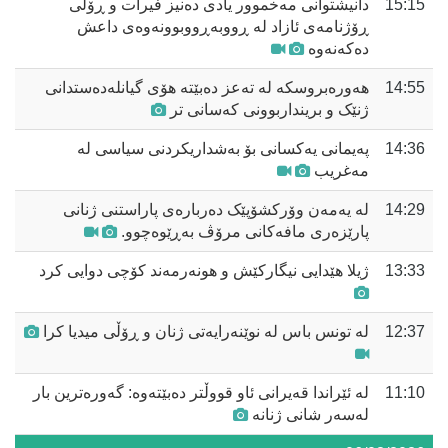
15:15
دانیشتوانی مەخموور یادی دەنیز فیرات و ڕۆڵی
ڕۆژنامەی ئازاد لە ڕووبەڕووبوونەوەی داعش
دەکەنەوە
14:55
هەورەبروسکە لە تەعز دەبێتە هۆی گیانلەدەستدانی
ژنێک و برینداربوونی کەسانی تر
14:36
پەیمانی یەکسانی بۆ بەشداریکردنی سیاسی لە
مەغریب
14:29
لە یەمەن وۆرکشۆپێک دەربارەی پاراستنی ژنانی
پارێزەری مافەکانی مرۆڤ بەڕێوەچوو.
13:33
ژیلا هێدایی نیگارکێش و هونەرمەند کۆچی دوایی کرد
12:37
لە تونس باس لە نوێنەرایەتی ژنان و ڕۆڵی میدیا کرا
11:10
لە ئێراندا قەیرانی ئاو قووڵتر دەبێتەوە: گەورەترین بار
لەسەر شانی ژنانە