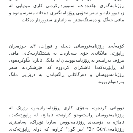
ڕۆژنامەگەری تێکدەدات، سنووردارکردنی کاری میدیایی لە
زیادبووندایە و سەربەخۆیی ڕۆژنامەگەری دەخاتە مەترسییەوە و
مافی خەڵک بۆ دەستگەیشتن بە زانیاری سنووردار دەکات.
کۆمەڵەی ڕۆژنامەنووسانی دیجلە و فورات، ٣ی حوزەیران
ڕاپۆرتی مانگانەی خۆی سەبارەت بە پێشێلکارییەکانی مافی
مرۆڤ بەرامبەر بە ڕۆژنامەنووسان لە مانگی ئایاردا بڵاوکردەوە،
لە ڕاپۆرتەکەدا ئاشکرای کردووە کە هێرشکردنە سەر
ڕۆژنامەنووسان و دەزگاکانی ڕاگەیاندن بە درێژایی مانگ
بەردەوام بووە.
دووپاتی کردەوە، بەهۆی کاری ڕۆژنامەوانییەوە زۆرێک لە
ڕۆژنامەنووسان ڕاستەوخۆ کراونەتە ئامانج، لە ڕاپۆرتەکەدا،
ئاماژە بە دۆسیەی ڕۆژنامەنووس ساریا تۆپراک، پەیامنێری
ڕۆژنامەی”Bir Gün” ”بیر گون” کراوە، کە دوای ڕاپۆرتەکەی