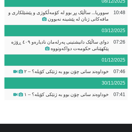
08/12/2025
10:48
سووریا... ساڵێک پڕ بوو لە کۆمەڵکوژی و پێشێلکاری و
مافەکانی ژنان لە پێشینە نەبوون
03/12/2025
07:26
دوای ساڵێک دانیشتینی پەرلەمان نادیارەو ٤٠٩ ڕۆژە
پێکهێنانی حکومەت دواکەوتووە
01/12/2025
07:46
خوداوەند ساتی چۆن بوو بە ژنێکی کۆیلە؟ – ٢
30/11/2025
07:41
خوداوەند ساتی چۆن بوو بە ژنێکی کۆیلە؟ – ١