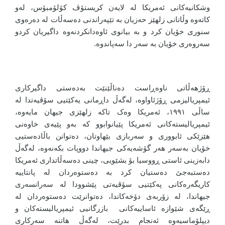
وشکانیەکانی ئەمریکا لە لایەن کریستۆڤ کۆلۆمبۆس، لەو
کاتەوە وڵاتانی زلھێز حەزیان بە تێپەراندنی دەسەڵات لە دەرەوی
سنوری خۆیان کرد و بە بیانوی ئاوەدانکردنەوە داگیریان کردو
سەروەری خۆیان بە سەر دا سەپاندوە
.
ڕۆژهەڵاتی ناوەڕاست دەناڵێنێت بەدەستی داگیرکاری
ئیمپریالیزمی ڕۆژئاواوە، لەگەڵ داڕمانی یەکێتیی سۆڤیەتدا لە
ساڵی ١٩٩١، ئەمریکا وەک تاکە زلهێزی جیهان مایەوە،
ئیمپریالیستەکانی ئەمریکا پێیانوابوو کە بەو پێیەی خاوەنی
هێزێکی ئابووری و سەربازی بێهاوتان، دەتوانن باڵادەستیی
خۆیان بەسەر هەر گۆشەیەکی جیهاندا دووپات بکەنەوە
،
لەگەڵ
دابەزینى ئاستى ڕووسیا بۆ بشێویی، چینی دەسەڵاتداری ئەمریکا
دەستبەجێ دەستیان کرد بە دەستوەردان لە پانتاییە
کاریگەرەکانی پەکێتیی سۆڤیەتی پێشوودا لە سەرانسەری
جیهاندا، لە زۆربەی دۆخەکاندا، دەتوانرێت دەستوەردان لە
ڕێگەی شێوازە ئاساییەکانی بازرگانیی ئیمپریالیستەکان و
دیپلۆماسیەوە ئەنجام بدرێت، لەگەڵ هاتنە سەرکاری