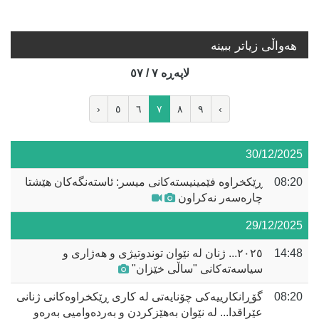
هه‌واڵی زیاتر ببینە
لاپه‌ڕه‌ ٧ / ٥٧
‹
٥
٦
٧
٨
٩
›
30/12/2025
08:20
ڕێکخراوە فێمینیستەکانی میسر: ئاستەنگەکان هێشتا
چارەسەر نەکراون
29/12/2025
14:48
٢٠٢٥... ژنان لە نێوان توندوتیژی و هەژاری و
سیاسەتەکانی "ساڵی خێزان"
08:20
گۆڕانکارییەکی چۆنایەتی لە کاری ڕێکخراوەکانی ژنانی
عێراقدا... لە نێوان بەهێزکردن و بەردەوامیی بەرەو