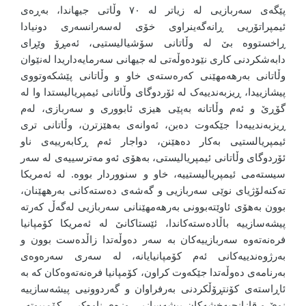
پێگەی سەربازیی لە زیاتر لە ٧٠ وڵاتی جیهاندا، بەڕەی
ئیمپراتۆریی ڕانەگەینراوی خۆی لەسەرانسەری دونیادا
ڕاخستووە بێ لە وڵاتانی سۆشیالیستیی، ئەمڕۆ وێڕای
دابەشکردنی کاری نێودەوڵەتی لە جیهانی سەرمایەداریدا لەنێوان
وڵاتانی بەرهەمهێنی کەرەستەی خاو و وڵاتانی پێشکەوتووی
پیشازییدا، ڕیزبەندییەک لە ئۆردوگای وڵاتانی ئیمپریالیستدا وا لە
گۆڕێ و ئەم وڵاتانە بەپێی هیزی ئابووری و سەربازی، لەم
ڕیزبەندییەدا جێکەوت دەبن، ئەوانەی بەهێزترن، وڵاتانی تری
ئیمپریالستیی بەکار دەهێنن، دواجار ئەم ڕکابەرییەی ناو
ئۆردوگای وڵاتانی ئیمپریالیستی، بەهۆی ئەو مەترسییەی لە سەر
سیستەمی ئیمپریالیستییە، خاو و سنووردار بووە. لە ئەمریکا
تەکنەلۆژیای نوێی سەربازیی و گەشەی دەستەکانی بەرههێنان،
بوون بەهۆی ئاوێتەبوونی بەرهەمهێنانی سەربازیی لەگەڵ کەرتە
پیشەسازییە باڵادەستەکاندا، ئێستاکانێ لە ئەمریکا کۆمپانیا
فرەنەتەوە سەربازییەکان بە سەر دەوڵەتدا زاڵدەست بوون و
بەرژوەندییەکانی ئەم کۆمپانیایانە، لە سەری سەرەوەی
بەرنامەی دەوڵەتدا جێکەوت کراون، کۆمپانیا فرەنەتەوەکان کە بە
ئاڕاستەی کۆنتڕۆڵکردنی بەرفراوان و گەردوونیی پیشەسازییە
نوێ و قازانجبەخشەکان پیشەسازیی وزەی ناوەکیی، کۆمپیوتەر