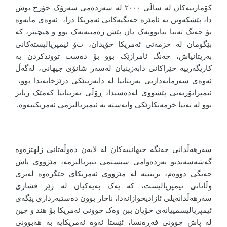
کۆمارییەکان لە ساڵی ٢٠٠٠ لە سەردەمی سەرۆک جۆرج بوش
دا، پێشکەوتن بە ئامێرە جەنگیەکانی ئەمریکا درا، ئەوەى مایەوە
بۆ جەنگ تەنیا بیانوویەک یان پێش زەمینەیەک بوو و هیچیتر، کە
بێگومان لە خزمەتى ئەمریکا خۆیدان
، ب
ۆ ئیمپریالیستەکانی
بەریتانیاش، جەنگ ئامرازێک بوو بۆ دەست تووندکردن بە
کاریگەرییە خێراکانى دابەزینیان لەسەر شانۆی جیهانی، لەگەڵ
ئەوەی سەرمایەداریی بەریتانیا لە دابەزینێکی درێژخایەندا بوو،
ئیمپراتۆریەتی پێشووی لەدەستدا، ڕۆڵی بەریتانیا کەمێک زیاتر
بوو لە تەنیا خزمەتکارێکی وابەستە بە ئیمپریالیزمی ئەمریکییەوە
.
سەرهەڵدانی جەنگە جیهانییەکان لە لایەن دەوڵەتانی زلهێزەوە
گەشەسەندنو بەردەوامی سیستمی ئیپریالیزمە،
مێژووی پاش
جەنگی دووەم، بریتییە لە مێژووی ئەمریکای جێگرەوە لەبری
وڵاتانی ئیمپریالیست، کە یەک بەیەکیان لە ژێر فشاری
سەرهەڵدانەیلی ئازادیخوازانەدا، ناچار بوون دەستبەرداری پێگەی
ئیمپریالیسمییانەی خۆیان ببن وەک چوونی ئەمریکا بۆ هند و چین
لە پاش چوونی فەڕەنسا، ئێستا ئەوە ئەمریکایە بە هەبوونی