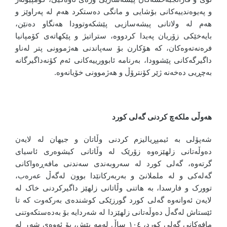
و پەیوەندییەکانی بۆشایی و مانگی دەستکرد هەم لە پەراوێز و
هەم لە ولاتانی پیشەسازیی پێشکەوتوودا هەنگاو دەنێن،
بایەخێکی زۆریان پەیدا کردووە، ستراتیژ و پێکهاتەی کۆمپانیا
فرەنەتەوەکان، کە هۆکارن بۆ سەپاندنی هەژموونی پتر لەناو
داگیرگەکانی پێشوودا، بەرنامە ئابوورییەکانی ئەم کۆنەداگیرگانە
بەچڕیی دەخەنە ژێر کۆنترۆڵ و هەژموونی خۆیانەوە
.
هەوڵی ملکەچ کردنی گەلی کورد
شەپۆلی بە ئیمپڕیالیزم کردنی وڵاتان و جیهان لە لایەن
دەوڵەتانی زلهێزەوە زۆرێک لە وڵاتانی کیشوەری ئاسیای
گرتەوە، گەلی کورد لە سەروبەندی سەندنی مافەڕەواکانی
گەلەکی و لە ململانێ و بەربەرکانێدا بوون لەگەڵ عەرەب،
توورک و فارسدا، بە هاتنی وڵاتانی زلهێز داگیرکردنی خاک لە
لایەن ئەوانەوە گەلی کورد گورزێکی کوشندەی بەرکەوت کە تا
ئێستاش لەگەڵ دەوڵەتانی زلهێزدا لە شەردایە بۆ بەدەستکەوتنی
مافەکانی گەلی کورد، ١٠٤ ساڵ لەمە پێش، بۆ ئەوەی شەڕ لە