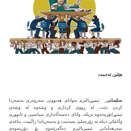
هێلین ئەحمەد
سلێمانی
_ ئیمپڕیالیزم بەواتای هەبوونی سەروەری بەسەردا
کردن دێت، لە ڕووی کرداری و وشەوە لە وشەی
ئیمپڕاتۆریەتەوە نزیکە، واتای دەسەڵاتداری سیاسیی و ئابووری
وڵاتێکی دیکە بە زۆرەملێ بسەنیت و بەسەریاندا زاڵبیت، بناغەی
سەرھەڵدانی ئیمپریالیزم دەگەرێتەوە بۆ دۆزینەوەی