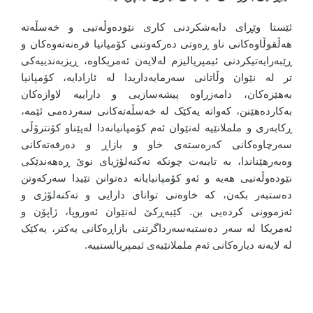
ئێستا وێڕای دابەشکردنی کاری نێودەوڵەتیی و خەسڵەتە
هەڵقوڵاوەکانی ناو ڕەوتی دەرکەوتنی کۆمپانیا فرەنەتەوەکان و
ڕێبەرایەتیکردنی ئیمپریالیزم لەلایەن ئەمریکاوە، ڕیزبەندییەکی
تر لە نێوان وڵاتانی سەرمایەداریدا لە ئارادایە، کۆمپانیا
بەهێزەکان، دامەزراوە پیشەسازیی و داراییە لاوازەکان
بەکاردەهێنن، کەواتە یەکێک لە خەسڵەتەکانی سەردەمی ئێمە،
ڕکابەری و ململانێیە لەنێوان ئەم کۆمپانیانەدا لەپێناو کۆنترۆڵی
سەرچاوەکانی کەرەستەی خاو و بازاڕ و دەرفەتەکانی
وەبەرهێناندا، بە تایبەت چونکە تەکنەلۆژیای نوێ ڕەهەندێکی
نێودەوڵەتیی هەیە و ئەو کۆمپانیایانە دەتوانن تێیدا سەرکەوتن
دەستبەر بکەن، کە خاوەنی توانای دارایی و تەکنەلۆژی و
ئەزموونی کردەیی بن. کێبەڕکێ لەنێوان ئەوروپا، ژاپۆن و
ئەمریکا لە سەر دەستبەسەرداگرتنی بازاڕەکانی یەکتر، یەکێک
لە لایەنە دیارەکانی ئەم ململانێیەی ئیمپریالستییە
.