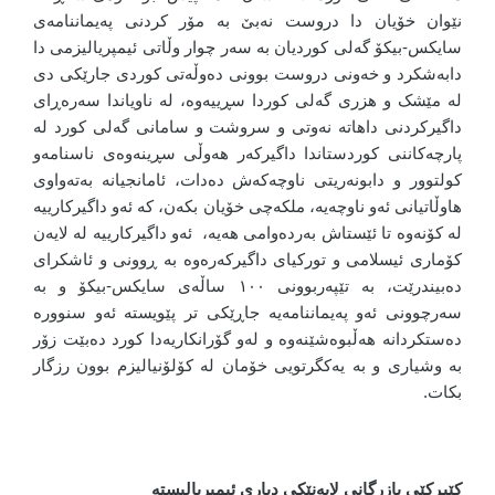
نێوان خۆیان دا دروست نەبێ بە مۆر کردنی پەیماننامەی
سایکس-بیکۆ گەلی کوردیان بە سەر چوار وڵاتی ئیمپریالیزمی دا
دابەشکرد و خەونی دروست بوونی دەوڵەتی کوردی جارێکی دی
لە مێشک و هزری گەلی کوردا سڕییەوە، لە ناویاندا سەرەڕای
داگیرکردنی داهاتە نەوتی و سروشت و سامانی گەلی کورد لە
پارچەکاننی کوردستاندا داگیرکەر هەوڵی سڕینەوەی ناسنامەو
کولتوور و دابونەریتی ناوچەکەش دەدات، ئامانجیانە بەتەواوی
هاوڵاتیانی ئەو ناوچەیە، ملکەچی خۆیان بکەن، کە ئەو داگیرکارییە
لە کۆنەوە تا ئێستاش بەردەوامی هەیە، ئەو داگیرکارییە لە لایەن
کۆماری ئیسلامی و تورکیای داگیرکەرەوە بە ڕوونی و ئاشکرای
دەبیندرێت، بە تێپەربوونی ١٠٠ ساڵەی سایکس-بیکۆ و بە
سەرچوونی ئەو پەیماننامەیە جاڕێکی تر پێویستە ئەو سنوورە
دەستکردانە ھەڵبوەشێنەوە و لەو گۆرانکاریەدا کورد دەبێت زۆر
بە وشیاری و بە یەکگرتویی خۆمان لە کۆلۆنیالیزم بوون رزگار
بکات.
کێبڕکێی بازرگانی لایەنێکی دیاری ئیمپریالیستە