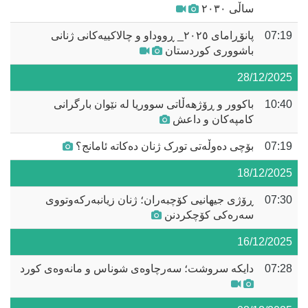
ساڵی ٢٠٣٠
07:19
پانۆڕامای ٢٠٢٥_ ڕووداو و چالاکییەکانی ژنانی
باشووری کوردستان
28/12/2025
10:40
باکوور و ڕۆژهەڵاتی سووریا لە نێوان بارگرانی
کامپەکان و داعش
07:19
بۆچی دەوڵەتی تورک ژنان دەکاتە ئامانج؟
18/12/2025
07:30
ڕۆژى جیهانیى کۆچبه‌ران؛ ژنان زیانبەرکەوتووی
سەرەکی کۆچکردنن
16/12/2025
07:28
دایکە سروشت؛ سەرچاوەی شوناس و مانەوەی کورد