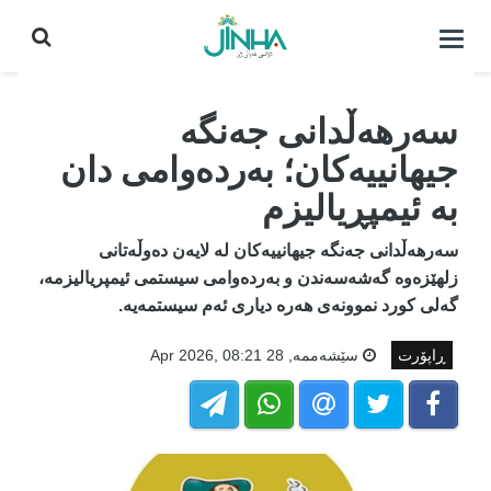
كردنه‌وه‌ی
لیست|
داخستن
سەرهەڵدانی جەنگە
جیهانییەکان؛ بەردەوامی دان
بە ئیمپڕیالیزم
سەرهەڵدانی جەنگە جیهانییەکان لە لایەن دەوڵەتانی
زلهێزەوە گەشەسەندن و بەردەوامی سیستمی ئیمپریالیزمە،
گەلی کورد نموونەی هەرە دیاری ئەم سیستمەیە.
ڕاپۆرت
سێشه‌ممه‌, 28 Apr 2026, 08:21