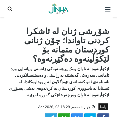
كردنه‌وه‌ی
لیست|
داخستن
شۆڕشی ژنان لە ئاشکرا
کردنی تاواندا؛ چۆن ژنانی
کوردستان متمانە بۆ
لێکۆڵینەوە دەگێڕنەوە؟
لێکۆڵینەوە لە تاوان وەک پڕۆسەیەکی زانستی و یاسایی ورد
ئامانجی سەرەکی گەیشتنە بە ڕاستی و دەستنیشانکردنی
ناسنامەی ئەو کەسانەی تێوەگلاون لە ڕووداوەکاندا، لە
ئێستادا لە باشووری کوردستان بە کردنەوەی بەشی پسپۆڕی
لێکۆڵینەوە لە تاوان وەرچەرخانێکی گەورە لەڕێیە.
یاسا
چوارشه‌ممه‌, 29 Apr 2026, 08:18