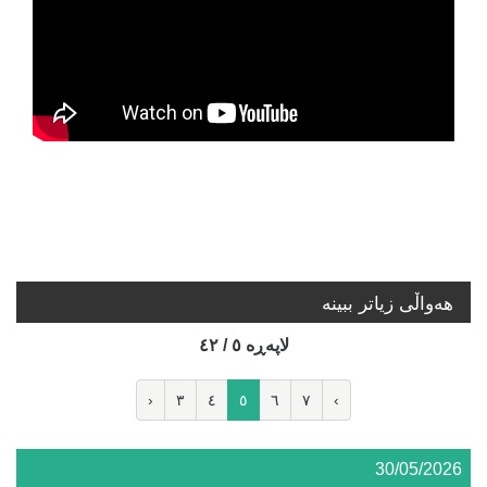
هه‌واڵی زیاتر ببینە
لاپه‌ڕه‌ ٥ / ٤٢
‹
٣
٤
٥
٦
٧
›
30/05/2026