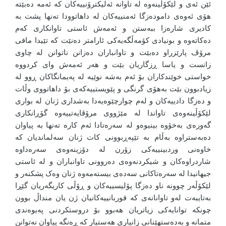
ئێن ئەی و لێکۆڵینەوە لە تاوانە ئەلیکترۆنییەکان کە ئەمە دەبێتە
هۆی ئەوەی دامودەزگا ئەمنییەکان لە داهاتوودا تەنها پشت بە
کادیری شارەزا ببەستن و ئەمەش ئاستی تاوانکاری کەم
دەکاتەوە و بونیادی کۆمەڵگەیەکی ئارامتر دەنێت کە تێیدا مافی
مرۆڤ پارێزراو دەبێت و تاوانباران دەزانن ناتوانن لە چاوی
زانست و یاسا ڕزگاریان بێت و هەر ئەمەش وای کردووە
خواستی خوێندکاران بۆ ئەم بەشە نوێیە لە پەیمانگاکان ڕوو لە
زیادبوون بێت بەهۆی گرنگی و پێویستییەکەی بۆ داهاتووی وڵات
و دەزگا دادییەکان و لەم چوارچێوەیەدا بەشداری ژنان لە بواری
لێکۆڵینەوەی تاواندا لە مێژووی مرۆڤایەتییەوە گۆڕانکاری
گەورەی بەخۆوە بینیوەو لە سەرەتادا ئەم کارە تەنها بە پیاوان
دەبەستراوە بەڵام بە تێپەڕبوونی کات ژنان سەلماندیان کە
خاوەنی وردبینییەکی زۆرن لە دۆزینەوەی سەرەداوە
شاردراوەکان و شیکردنەوەی دەروونی تاوانباران و لە ئاستی
جیهانیدا لە سەرەتاکانی سەدەی بیستەمەوە ژنان وەک پشکنەر و
لێکۆڵەر چوونە ناو دەزگا پۆلیسییەکان و ڕۆڵی کاریگەریان گێڕا
بەتایبەت لەو تاوانانەی کە قوربانییەکانیان ژن یان منداڵ بوون
چونکە توانایەکی زیاتریان هەبوو بۆ دروستکردنی پەیوەندی
متمانە و بەدەستهێنانی زانیاری هەستیار کە ڕەنگە پیاوان نەتوانن