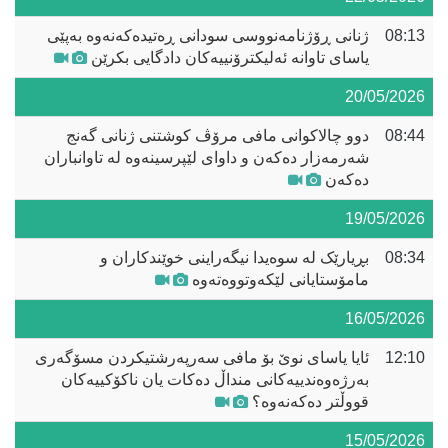
08:13
ژنانی ڕۆژنامەنووسی سودانی ڕەتیدەکەنەوە بەپێی
یاسای تاوانە ئەلیکترۆنییەکان دادگایی بکرێن
20/05/2026
08:44
دوو چالاکوانی مافی مرۆڤ کوشتنی ژنانی گەنج
شەرمەزار دەکەن و داوای لێپرسینەوە لە تاوانباران
دەکەن
19/05/2026
08:34
بڕیارێک لە سوەیدا نیگەراینی خوێندکاران و
مامۆستایانی لێکەوتووەتەوە
16/05/2026
12:10
ئایا یاسای نوێ بۆ مافی سەرپەرشتیکردن مسۆگەری
بەرژەوەندییەکانی منداڵ دەکات یان ناکۆکییەکان
قووڵتر دەکەنەوە؟
15/05/2026