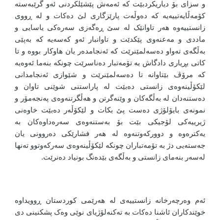
و سزای بۆ دیاریکردبێت کە ئەمەش پێشێلکردنی ئەو گرێبەستە
کۆمەڵایەتییەیە کە دەوڵەت پارێزگاری لێ دەکات و لە ڕووی
زانستییەوە هەر تاوانێک لە سێ ڕەگەزی سەرەکی یاسایی و
ماددی و مەعنەوی پێکدێت و تاوانبار ئەو کەسەیە کە بەپێی
بەڵگەی تەواو دەسەلمێنرێت کە ئەنجامدەر یان هاوکار بووە و تا
کاتی بڕیاری دادگاش بە تۆمەتبار دەناسرێت چونکە بنەما ئەوەیە
کە مرۆڤ بێتاوانە تا دەسەلمێنرێت و شێوازی ئەنجامدانی
لێکۆڵینەوەی زانستی دەبێت لە پاراستنی شوێنی تاوان و
دەستنەدان لە بەڵگەکان و وێنەگرتن و هەڵگرتنەوەی پەنجەمۆر و
نمونەی بایۆلۆژی دەست پێ بکات و لێکۆڵەر دەبێت خاوەنی
ژیرییەکی لۆجیکی بێت بۆ بەستنەوەی سەرەداوەکان بە
یەکترەوە و دوورکەوتنەوە لە هەر فشارێکی دەروونی یان
جەستەیی دژ بە تۆمەتباران چونکە لێکۆڵینەوەی سەرکەوتوو تەنها
لەسەر بنەمای زانستی و بەڵگەی بێدەنگ بونیاد دەنرێت.
ئەم وەرچەرخانە زانستییەی لە هەرێمی کوردستان ڕوویداوە
خوێندکاران ئاشنا دەکات بە تەکنەلۆژیای نوێی وەک پشکنینی دی