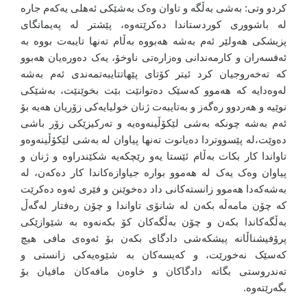
کردو وتی: بەشی بەڵگە و تاوان وەک بەشێکی ئەهلی یەکەم جارە
لە باشووری کوردستاندا دەکرێتەوە، پێشتر لە پەیمانگای
پزیشکی هەولێر ئەم بەشە هەبووە بەڵام تەنها تایبەت بووە بە
ئەفسەران و کارمەندانی وەزارەتی ناوخۆ، یەک دەورەیان هەبوو
کە تەخەروجیان کرد ئیتر کۆتای پێهاتتایبەتمەندی ئەم بەشە
لەوەدایە کە هەموو کەسێک دەتوانێت بێت بخوێنێت، بەشێکی
نوێیە و هەردوو رەگەز و بەتایبەت ژنان خولیایەکی زۆریان هەیە بۆ
ئەم بەشە چونکە بەشی لێکۆڵینەوەیە و تەرکیزێکی زۆر باشی
دەوێت،لە پێسووتردا دەیانوت تەنها پیاوان لە بەشی لێکۆڵینەوەو
تاواندا کار بکات بەڵام ئێستا یەو رێچکەیە شکێندراوە و ژنان و
پیاوان وەک یەک لە هەموو بوارە جیاوازەکاندا کار دەکەن، لە
بەشەکەدا هەموو زانستەکانی داد دەخوێنن و فێری ئەوە دەکرێت
کە چۆن مامەڵە بکەن لە شانۆی تاواندا و چۆن رەفتار لەگەڵ
بەڵگەکاندا بکەن و چۆن بەڵگەکان کۆ بکەنەوە بە شێوازێکی
پرۆفیشناڵانە پیشکەشی دادگای بکەن بۆ ئەوەی مافی هیچ
کەسێک نەخورێت، و کەیسەکان بە شێوەیەکی زانستی و
تەندروستی بگاتە دادگاکان و خاوەن مافەکان مافیان بۆ
بگەرێتەوە.