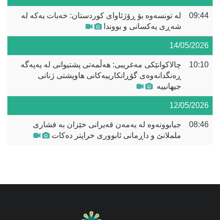
09:44
لە تونسەوە بۆ ڕۆژئاوای کوردستان: خەبات یەکە لە
شەڕی یەکسانی و بووندا
14/05/2026
10:10
چالاکوانێکی مەغریبی: هەڵمەتی پشتیوانی لە یەپەگە
ڕەنگدانەوەی گۆڕانکارییەکانی هاوپشتی ژنانی
جیهانییە
12/05/2026
08:46
جیابوونەوە لە یەمەن قەیرانی خێزان بە فشاری
ململانێ و داڕمانی ئابووری خراپتر دەکات