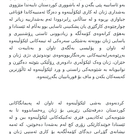
بەو ئاسانییە پێی بگەن و لە باشووری کوردستان تایبەتدا مێژووی
بەشداری ژنان لە کاری لێکۆڵینەوە و دەزگا ئەمنییەکاندا قۆناغی
جیاوازی بڕیوە و لە ساڵانی ڕابردوودا ئەم بەشدارییە زیاتر لە
چوارچێوەی کارگێڕی یان پشکنینی ئاسایی بوو بەڵام لە ئێستادا و
بەهۆی کرانەوەی کۆمەڵگە و زیادبوونی ئاستی ڕۆشنبیری و
یاسایی ژنان بوونەتە بەشێکی سەرەکی لە تیمەکانی لێکۆڵینەوە
لە تاوان و پۆلیسی بەڵگەی تاوان و بەتایبەت لە
بەڕێوەبەرایەتییەکانی بەرەنگاربوونەوەی توندوتیژی دژی ژنان و
خێزان، ژنان وەک لێکۆڵەری دادوەری ڕۆڵێکی بێوێنە دەگێڕن و
توانیویانە بە شێوەیەکی زانستی و ورد لێکۆڵینەوە لە ئاڵۆزترین
کەیسەکان بکەن و ماف بۆ قوربانییان بگەڕێننەوە.
کردنەوەی بەشی لێکۆڵینەوە لە تاوان لە پەیمانگاکانی
کوردستان دەرفەتێکی زێڕینی بۆ ژنان ڕەخساندووە تا بە
شێوەیەکی ئەکادیمی فێری تەکنیکەکانی لێکۆڵینەوە ببن و لە
ئێستادا خوێندکارێکی زۆری کچ لەم بەشەدا دەخوێنن، کە ئەمە
نیشانەی گۆڕانی دیدگای کۆمەڵگەیە بۆ کاری ئەمنیی ژنان و