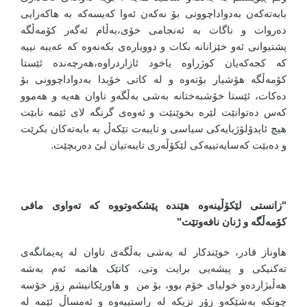
بابەتەکەن بەدواداچوونی بۆ نەکەن ئەوا کەیسەکە بە هاکەزایی
دەروات و ناگات بە ئەنجامی خۆی،بەڵام ئەگەر کۆمەڵگە
پشتیوانی ئەو خێزانانە بکات و دووبارەی بکەنەوە کە عەیبە نییە
کە کجەکەیان کوژراوە یاخود ئازاردراوە،هەرچەندە ئێستا
کۆمەڵگە هۆشیار بۆتەوە و لە کاتی خۆیدا بەدواداچوونی بۆ
دەکات، ئێستا خۆشبەختانە بەشی بەڵگەو تاوان هەیە و هەموو
کەس دەتوانێت لێرە بخوێنێت و ئەوەی گرنگە لای ئێمە نابێت
هیچ ئایدۆلۆژیایەکی سیاسی و تایبەت تێکەڵ بە بابەتەکان بکرێت
و دەبێت کەسایەتییەکی لێکۆڵەری تایبەتیان لێ دەربچێت.
"زانستی لێکۆڵینەوە هێندە پێشکەوتووە کە تەواوی مافی
کۆمەڵگە و ژنان نافەوتێت"
هاوناز قادر، خوێندکار لە بەشی بەڵگەی تاوان لە پەیمانگەی
تەکنیکی و پیشەیی برایت وتی، کاتێک هاتمە ئەم بەشە
هەڵبژاردەو خولیای خۆم بوو، بۆ من و هاورێکانیشم زۆر خۆسە
چونکە بەشێکەو زۆر نزیکە لە راستییەوە و ئەمساڵ ئێمە لە