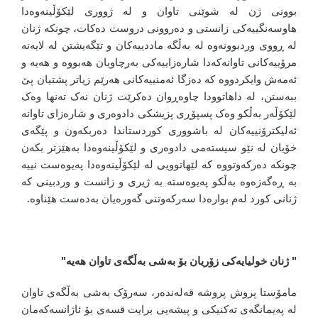
بوونی ژن لە شوێنی تاوان و لە ژووری لێکۆڵینەوەدا
هاوسەنگییەکی زانستی و دەروونی دروست دەکات، چونکە ژنان
لە ڕووی وردبوونەوە لە بەڵگە ماددییەکان و تێگەیشتن لە لایەنە
مرۆییەکانی تاوانەکەدا شارەزاییەکی بەرچاویان هەبووە و هەیە و
ئەمەش وایکردووە کە دەزگا ئەمنییەکانی هەرێم زیاتر پشتیان پێ
ببەستن، لە داهاتوودا چاوەڕوان دەکرێت ژنان نەک تەنها وەک
لێکۆڵەر بەڵکو وەک پسپۆڕی پزیشکی دادوەری و شارەزای تاوانە
ئەلیکترۆنییەکان لە باشووری کوردستاندا دەربکەون و پێگەی
خۆیان لە نێو سیستەمی دادوەری و لێکۆڵینەوەدا بەهێزتر بکەن
چونکە دەرکەوتووە کە لێهاتوویی لە لێکۆڵینەوەدا پەیوەست نییە
بە ڕەگەزەوە بەڵکو پەیوەستە بە ژیری و زانست و وردبینی کە
ژنانی کورد لەم بوارەدا سەرکەوتنی گەورەیان بەدەست هێناوە.
"
ژنان خولیایەکی زۆریان بۆ بەشی بەڵگەی تاوان هەیە"
مامۆستا پروش پروشە قەلەندەر، سەرۆک بەشی بەڵگەی تاوان
لە پەیمانگەی تەکنیکی و پیشەیی برایت قسەی بۆ ئاژانسەکەمان