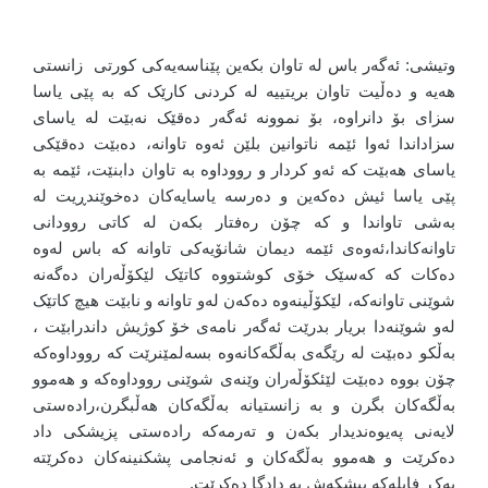
وتیشی: ئەگەر باس لە تاوان بکەین پێناسەیەکی کورتی زانستی
هەیە و دەڵیت تاوان بریتییە لە کردنی کارێک کە بە پێی یاسا
سزای بۆ دانراوە، بۆ نموونە ئەگەر دەقێک نەبێت لە یاسای
سزاداندا ئەوا ئێمە ناتوانین بلێن ئەوە تاوانە، دەبێت دەقێکی
یاسای هەبێت کە ئەو کردار و رووداوە بە تاوان دابنێت، ئێمە بە
پێی یاسا ئیش دەکەین و دەرسە یاسایەکان دەخوێندڕیت لە
بەشی تاواندا و کە چۆن رەفتار بکەن لە کاتی روودانی
تاوانەکاندا،ئەوەی ئێمە دیمان شانۆیەکی تاوانە کە باس لەوە
دەکات کە کەسێک خۆی کوشتووە کاتێک لێکۆڵەران دەگەنە
شوێنی تاوانەکە، لێکۆڵینەوە دەکەن لەو تاوانە و نابێت هیچ کاتێک
لەو شوێنەدا بریار بدرێت ئەگەر نامەی خۆ کوژیش داندرابێت ،
بەڵکو دەبێت لە رێگەی بەڵگەکانەوە بسەلمێنرێت کە رووداوەکە
چۆن بووە دەبێت لێئکۆڵەران وێنەی شوێنی رووداوەکە و هەموو
بەڵگەکان بگرن و بە زانستیانە بەڵگەکان هەڵبگرن،رادەستی
لایەنی پەیوەندیدار بکەن و تەرمەکە رادەستی پزیشکی داد
دەکرێت و هەموو بەڵگەکان و ئەنجامی پشکنینەکان دەکرێتە
یەک فایلەکە پیشکەش بە دادگا دەکرێت.