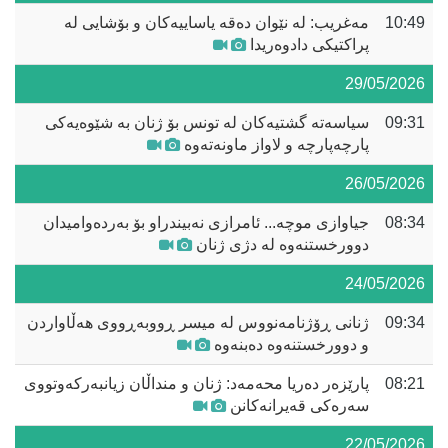
10:49
مەغریب: لە نێوان دەقە یاساییەکان و بۆشایی لە
پراکتیکی دادوەریدا
29/05/2026
09:31
سیاسەتە گشتیەکان لە تونس بۆ ژنان بە شێوەیەکی
پارچەپارچە و لاواز ماونەتەوە
26/05/2026
08:34
جیاوازی موچە... ئامرازی نەبیندراو بۆ بەردەوامیدان
دوورخستنەوە لە دژی ژنان
24/05/2026
09:34
ژنانی ڕۆژنامەنووس لە میسر ڕووبەڕووی هەڵاواردن
و دوورخستنەوە دەبنەوە
08:21
پارێزەر دەریا محەمەد: ژنان و منداڵان زیانبەرکەوتووی
سەرەکی قەیرانەکانن
22/05/2026