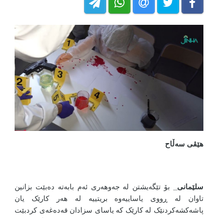
هێڤی سەڵاح
سلێمانی_
بۆ تێگەیشتن لە جەوهەری ئەم بابەتە دەبێت بزانین
تاوان لە ڕووی یاساییەوە بریتییە لە هەر کارێک یان
پاشەکشەکردنێک لە کارێک کە یاسای سزادان قەدەغەی کردبێت