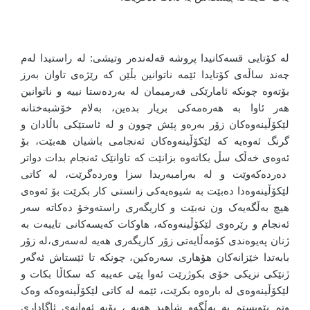
لە کۆتایی قسەکانیدا پروشە قەلەندەر وتیشی: لە راستیدا لەم
چەند ساڵەی کۆتایدا ئێمە ناتوانین بڵێن کە رێژەی تاوان بەرز
بۆتەوە چونکە ئامارێکی فەرمیمان لە بەردەستا نییە و ناتوانین
هەر ئاوا بە هەرەمەکی بریار بدەین، بەلام خۆشبەختانە
لێکۆڵینەوەکان زۆر بەرەو پێش چوون و لە ئاستێکی باڵادان و
گرنگ ئەوەیە کە لێکۆڵینەوەکان ئەنجامی باشیان هەبێت، بۆ
ئەوەی خەڵک سڵ بکاتەوە بزانێت کە تاوانێک ئەنجام بدات دواتر
دەردەکەوێت و لە بەرامبەریدا سزا وەردەگرێت، لە کاتی
لێکۆڵینەوەدا دەبێت بە شیوەیەکی زانستی کار بکرێت بۆ ئەوەی
هیچ بەڵگەیەک ون نەبێت و کاریگەری راستەوخۆ دەکاتە سەر
ئەنجام و رێرەوی لێکۆڵینەوەکە، هاوکات کەیسەکانی تایبەت بە
ژنان پەیوەندی کۆمەڵایەتی زۆر کاریگەری هەیە لەسەری،لە زۆر
بابەتدا خێزانەکان هۆهاری سەرەکین، چونکە تا ئێستاش ئەگەر
ژنێکی نزیکی خۆی بکوژرێت ئەوا پێی عەیبە کە سکاڵا بکات و
لێکۆڵینەوەی لە بارەوە بکرێت، ئێمە لە کاتی لێکۆڵینەوەکە وەک
وتم پێویستم بە بەڵگەو شاهید هەیە ، بۆیە ئەوانەی ئاگاداری