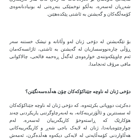
شەڕیان لەسەرە، بەڵکو توخمێکی بنەڕەتی لە بونیادنانەوەی
کۆمەڵگەکان و گەیشتن بە ئاشتی پێکدەهێنن.
بۆ تێگەیشتن لە دۆخی ژنان لەو وڵاتانە و تیشک خستنە سەر
ڕۆڵی چارەنووسسازیان لە گەیشتن بە ئاشتی، ئاژانسەکەمان
ئەم چاوپێکەوتنەی خوارەوەی لەگەڵ ڕەحمە فالحی، چالاکوانی
مافی مرۆڤ ئەنجامدا.
دۆخی ژنان لە ناوچە جێناکۆکەکان چۆن هەڵدەسەنگێنن؟
دەکرێت دووپاتی بکرێتەوە، کە دۆخی ژنان لە ناوچە جێناکۆکەکان
لە سستترین و ئاڵۆزترینەکانە، بە لەبەرچاوگرتنی یاریکردنی چەند
هۆکارێک کە ڕاستەوخۆ کاریگەرییان لەسەرە. لەم
چوارچێوەیانەدا، ژنان لە لایەک باجی شەڕ و کاریگەرییەکانی
هەڵاواردنی کۆمەڵایەتی لە لایەکی دیکەوە هەڵدەگرن، ئەمەش