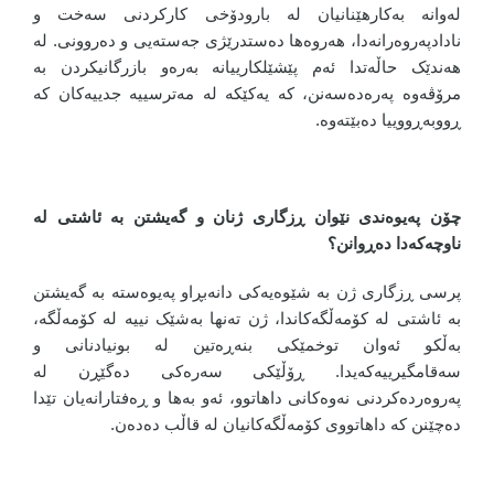
لەوانە بەکارهێنانیان لە بارودۆخی کارکردنی سەخت و
نادادپەروەرانەدا، هەروەها دەستدرێژی جەستەیی و دەروونی. لە
هەندێک حاڵەتدا ئەم پێشێلکارییانە بەرەو بازرگانیکردن بە
مرۆڤەوە پەرەدەسەنن، کە یەکێکە لە مەترسییە جدییەکان کە
ڕووبەڕووییا دەبێتەوە.
چۆن پەیوەندی نێوان ڕزگاری ژنان و گەیشتن بە ئاشتی لە
ناوچەکەدا دەڕوانن؟
پرسی ڕزگاری ژن بە شێوەیەکی دانەبڕاو پەیوەستە بە گەیشتن
بە ئاشتی لە کۆمەڵگەکاندا، ژن تەنها بەشێک نییە لە کۆمەڵگە،
بەڵکو ئەوان توخمێکی بنەڕەتین لە بونیادنانی و
سەقامگیرییەکەیدا. ڕۆڵێکی سەرەکی دەگێڕن لە
پەروەردەکردنی نەوەکانی داهاتوو، ئەو بەها و ڕەفتارانەیان تێدا
دەچێنن کە داهاتووی کۆمەڵگەکانیان لە قاڵب دەدەن.