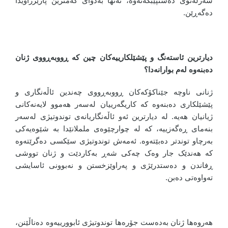
سەرلەنوێ دەستپێبکەنەوە، تەنها بەدوای کەمترین پارێزراویدا
دەگەڕێن.
دیارترین ئاستەنگ و پێشێلکارییەکان چین کە ڕووبەڕووی ژنان
دەبنەوە لەم بوارانەدا؟
ژنانی ناوچە جێناکۆکەکان ڕووبەڕووی چەندین ئاڵەنگاری و
پێشێلکاری دەبنەوە کە کاریگەرییان لەسەر هەموو لایەنەکانی
ژیانیان هەیە. لە دیارترین ئەو ئاڵەنگاریانەی توندوتیژی لەسەر
بنەمای ڕەگەزییە، کە لە چوارچێوەی ململانێدا بە شێوەیەکی
بەرچاو توندتر دەبێتەوە. ئەمەش توندوتیژی سێکسی دەگرێتەوە
کە هەندێک جار وەک چەکی شەڕ بەکاردێت و ژنان تووشی
ڕفاندن و دەستدرێژی و پەراوێزخستن و نەبوونی ئاسایشی
تەواوەتی دەبن.
هەروەها ژنان بەدەست جۆرەها توندوتیژی ئابوورییەوە دەناڵێنن،