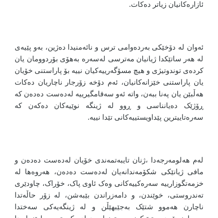
ئازارەکانیان زیاتر دەکات.
ئەوان لە دۆخێکی بەردەوامی ترس و نائەمنیدا دەژین، بەو پێیەی
لە هەر ساتێکدا ژیانیان مەترسی لەسەرە بەهۆی بۆردوومان یان
کردەی توندوتیژی و هیچ مسۆگەرییەکیان نییە بۆ پاراستنی خۆیان
یان پاراستنی خێزانەکانیان، ئەم دۆخە زۆرجار ناچاریان دەکات
هەڵبێن یان پەنا ببەن، واتە ئەو سەقامگیرییە لەدەست دەدەن کە
ڕۆژێک دەیانناسی و ڕوو لە ژینگە نوێیەکان دەکەن کە
سەرەتاییترین پێداویستییەکانی تێدا نییە.
لەم هەلومەرجەدا ،ژنان تایبەتمەندی خۆیان لەدەست دەدەن و
مافی ژیانێکی شکۆمەندانەیان لەدەست دەدەن، هەروەها لە
خزمەتگوزارییە سەرەکییەکانی وەک ئاوی پاک، خۆراک، چاودێری
تەندروستی، خوێندن، و دامەزراندن بێبەشن، لە زۆر حاڵەتدا
ناچارن هەموو شتێک بەجێبهێڵن و لە ژینگەیەکی سەختدا