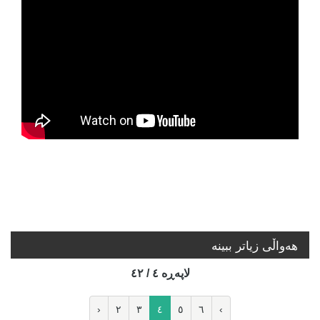
هه‌واڵی زیاتر ببینە
لاپه‌ڕه‌ ٤ / ٤٢
‹
٢
٣
٤
٥
٦
›