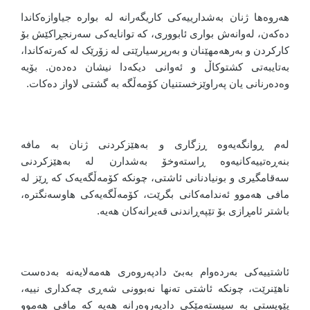
هەروەها ژنان بەشدارییەکی کاریگەرانە لە بوارە جیاوازەکاندا
دەکەن، لەوانەش بواری ئابووری، کە توانایەکی سەرنجڕاکێش بۆ
کارکردن و بەرهەمهێنان و بەرپرسیارێتی لە زۆرێک لە کەرتەکاندا،
بەتایبەتی کشتوکاڵ و ئەوانی دیکەدا نیشان دەدەن. بۆیە
وەدەرنانی یان پەراوێزخستنیان کۆمەڵگە بە گشتی لاواز دەکات.
لەم ڕوانگەیەوە ڕزگاری و بەهێزکردنی ژنان بە مافە
بنەڕەتییەکانیەوە ڕاستەوخۆ بەشدارن لە بەهێزکردنی
سەقامگیری و بونیادنانی ئاشتی، چونکە کۆمەڵگەیەک کە ڕێز لە
مافی هەموو ئەندامەکانی بگرێت، کۆمەڵگەیەکی هاوسەنگترە،
باشتر ئامڕازی بۆ تێپەڕاندنی قەیرانەکان هەیە.
ئاشتییەکی بەردەوام بەبێ دادپەروەری هەمەلایەنە بەدەست
ناهێنرێت، چونکە ئاشتی تەنها نەبوونی شەڕی چەکداری نییە،
پێویستی بە سیستەمێکی دادپەروەرانە هەیە کە مافی هەموو