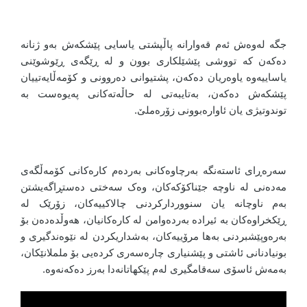
جگە لەوەش ئەم قەوارانە پاڵپشتی یاسایی پێشکەش بەو ژنانە
دەکەن کە تووشی پێشێلکاری بوون و لە ڕێگەی ڕێوشوێنی
یاساییەوە یاوەریان دەکەن، پشتیوانی دەروونی و کۆمەڵایەتییان
پێشکەش دەکەن، بەتایبەتی لە حاڵەتەکانی پەیوەست بە
توندوتیژی یان ئاوارەبوونی زۆرەملێ.
سەرەڕای ئاستەنگە بەرچاوەکانی بەردەم کارەکانی کۆمەڵگەی
مەدەنی لە ناوچە جێناکۆکەکان، وەک سەختی دەستڕاگەیشتن
بەم ناوچانە یان سنووردارکردنی چالاکییەکان، زۆرێک لە
ڕێکخراوەکان بە ئیرادە بەردەوامن لە کارەکانیان، هەوڵدەدەن بۆ
بەرەوپێشبردنی بەها مرۆییەکان، بەشداریکردن لە نێوەندگیری و
بونیادنانی ئاشتی و پێشنیاری چارەسەری کردەیی بۆ ململانێکان،
بەمەش ئاسۆی سەقامگیری لەم پێکهاتانەدا بەرز دەکەنەوە.