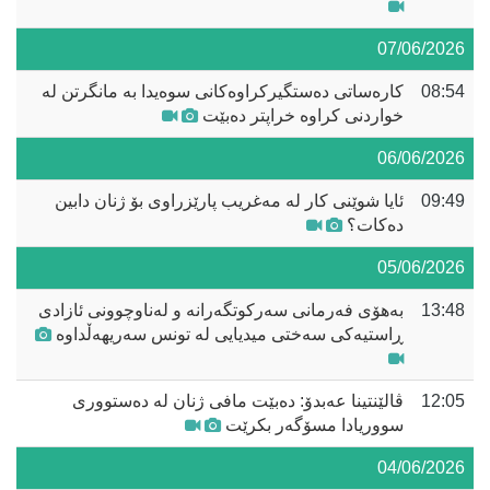
07/06/2026
08:54
کارەساتی دەستگیرکراوەکانی سوەیدا بە مانگرتن لە
خواردنی کراوە خراپتر دەبێت
06/06/2026
09:49
ئایا شوێنی کار لە مەغریب پارێزراوی بۆ ژنان دابین
دەکات؟
05/06/2026
13:48
بەهۆی فەرمانی سەرکوتگەرانە و لەناوچوونی ئازادی
ڕاستیەکی سەختی میدیایی لە تونس سەریهەڵداوە
12:05
ڤالێنتینا عەبدۆ: دەبێت مافی ژنان لە دەستووری
سووریادا مسۆگەر بکرێت
04/06/2026