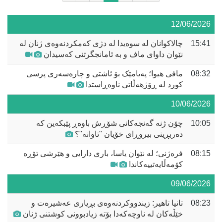
12/06/2026
15:41
چالاکوانان لە سوەیدا لە دژی کەمکردنەوەی ژنان لە
نێوان داوای ماف و بە ئامانجگرتنی کەسیدان
08:32
مافی هیوا؛ پەیامێک بۆ ئاشتی و چارەسەری پرسی
کورد لە ڕۆژهەڵاتی ناوەڕاستدا
10/06/2026
10:05
چۆن ژنە گەنجەکانی شۆڕش باوەڕ پێبکەین کە
دەربڕینی بیروڕای خۆیان "تاوانە"؟
08:15
فرەژنی؛ لە نێوان یاسا، باری دارایی و هێرشی تۆڕە
کۆمەڵایەتییەکاندا
09/06/2026
08:23
تانیا تاهیر: زیندووکردنەوەی بڕیاری عەشیرەت و
خێڵەکان لە ناوچەکەدا بۆتە زیادبوونی کوشتنی ژنان