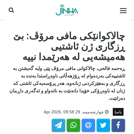
كردنه‌وه‌ی
لیست|
داخستن
چالاکوانێکی مافی مرۆڤ: بێ
ڕزگاری ژن ئاشتیی
هەمیشەیی لە هەرێمدا نییە
ڕەحمە فالحی، چالاکوانی مافی مرۆڤ پێی وایە گەیشتن بە
ئاشتییەکی بەردەوام لە ڕۆژهەڵاتی ناوەڕاستدا بەندە بە
ڕزگاری و بەهێزکردنی ژنانەوە، هەر پرۆسەیەکی ئاشتی کە
ژنان لە ناوەڕۆکی خۆیدا دانەنێت بە ناتەواو و ئەگەری داڕمان
دەزانێت.
یاسا
چوارشه‌ممه‌, 29 Apr 2026, 09:58