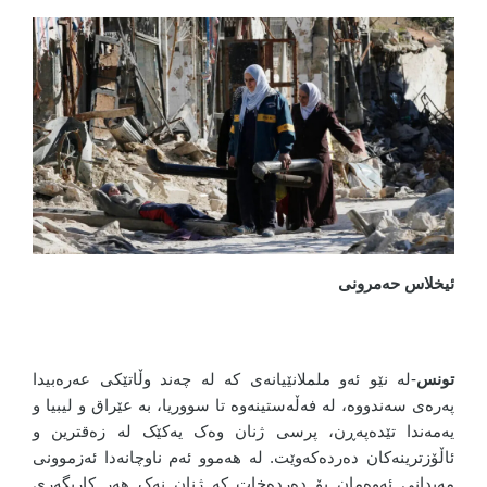
ئیخلاس حەمرونی
تونس
-لە نێو ئەو ململانێیانەی کە لە چەند وڵاتێکی عەرەبیدا
پەرەی سەندووە، لە فەڵەستینەوە تا سووریا، بە عێراق و لیبیا و
یەمەندا تێدەپەڕن، پرسی ژنان وەک یەکێک لە زەقترین و
ئاڵۆزترینەکان دەردەکەوێت. لە هەموو ئەم ناوچانەدا ئەزموونی
مەیدانی ئەوەمان بۆ دەردەخات کە ژنان نەک هەر کاریگەری