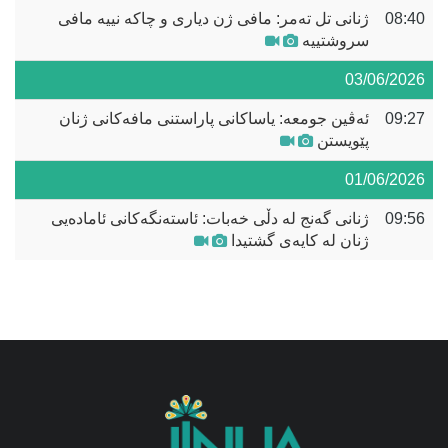
08:40
ژنانی تل تەمر: مافی ژن دیاری و چاکە نییە مافی
سروشتییە
03/06/2026
09:27
ئەڤین جومعە: یاساکانی پاراستنی مافەکانی ژنان
پێویستن
01/06/2026
09:56
ژنانی گەنج لە دڵی خەبات: ئاستەنگەکانی ئامادەیی
ژنان لە کایەی گشتیدا