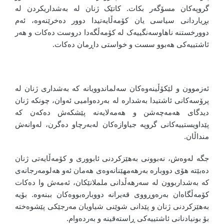
گروپەکان مسۆگەر بکات. کاتێک ژنان لە بەشداریکردن لە
بڕیاردانی سیاسی یان کۆمەڵایەتیدا دوور دەخرێنەوە، ئەم
دوورخستنە ناهاوسەنگییەک لە کۆمەڵگەدا دروست دەکات و هەر
ئاشتییەکی هەبوو سست و خواستی داڕمان دەکات.
ئەزموون و لێکۆڵینەوەکان سەلماندوویانە کە بەشداری ژنان لە
پرۆسەکانی ئاشتیدا بەشدارە لە بەردەوامیی ئەوان، چونکە ژنان
دیدگای هەمەچەشن و هەمەلایەنە پێشکەش دەکەن کە
پێداویستییەکانی گروپە جیاوازەکان لەبەرچاو دەگرن، لەوانەش
منداڵان.
جگە لەوەش، نەبوونی بەهێزکردنی ئابووری و کۆمەڵایەتی ژنان
دەبێتە هۆی دووبارە بەرهەمهێنانەوەی هەمان ئەو هەلومەرجانەی
کە بەشداربوون لە سەرهەڵدانی ململانێکان، ئەمەش وا دەکات
کۆمەڵگاەان بەرەوڕووی قەیرانە دووبارەبووەکان ببنەوە. بۆیە
بەهێزکردنی ژنان و پێدانی شوێنی شیاویان مەرجێکی پێشوەختە
بۆ بونیادنانی ئاشتییەکی ڕاستەقینە و بەردەوام.