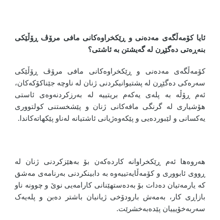
ئایا کۆمەڵگەی مەدەنی و ڕێکخراوەکانی مافی مرۆڤ ڕۆڵێکی
بنەڕەتی دەگێڕن لە گەیشتن بە ئاشتی؟
کۆمەڵگەی مەدەنی و ڕێکخراوەکانی مافی مرۆڤ ڕۆڵێکی
سەرەکی دەگێڕن لە پشتیوانیکردنی ژنان لە ناوچە جێناکۆکەکان،
ئەم ڕۆڵە بە پلەی یەکەم بریتییە لە بەرزکردنەوەی ئاستی
هۆشیاری لە گرنگی مافەکانی ژنان و پێشخستنی کولتووری
یەکسانی و لێبوردەیی و پێکەوەژیانی ئاشتیانە لەناو پێکهاتەکاندا.
هەروەها ئەم ڕێکخراوانە کاردەکەن بۆ بەهێزکردنی ژنان لە
ڕووی ئابووری و کۆمەڵایەتییەوە بە دابینکردنی بەرنامەی مەشق
کە یارمەتیان دەدات بۆ بەدەستهێنانی کارامەیی نوێ و چوونە ناو
بازاڕی کار، بەمەش بارودۆخی ژیانیان باشتر دەبن و پلەیەک
سەربەخۆیییان پێدەبەخشرێت.