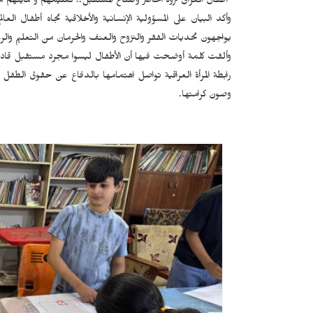
"أطفال العراق ثروة الحاضر وصُناع المستقبل.. تعليمهم وحمايتهم
وأكد البيان على المسؤولية الإنسانية والأخلاقية تجاه أطفال ال
يواجهون تحديات الفقر والنزوح والعنف والحرمان من التعليم والرع
وألقت كلمة أوضحت فيها أن الأطفال ليسوا مجرد مستقبل قادم، بل
رابطة المرأة العراقية تواصل اهتمامها بالدفاع عن حقوق الطفل 
وصون كرامتها.