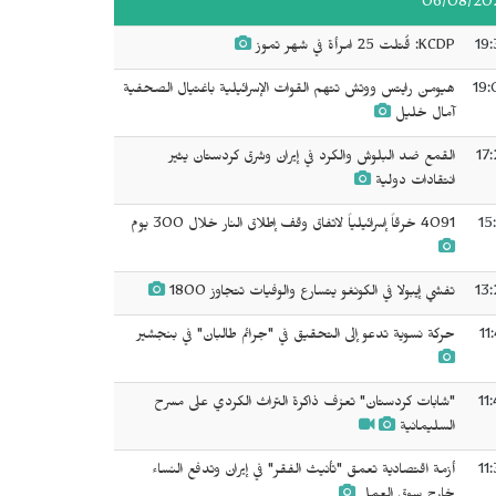
06/08/20
19:
KCDP: قُتلت 25 امرأة في شهر تموز
19:
هيومن رايتس ووتش تتهم القوات الإسرائيلية باغتيال الصحفية
آمال خليل
17
القمع ضد البلوش والكرد في إيران وشرق كردستان يثير
انتقادات دولية
15
4091 خرقاً إسرائيلياً لاتفاق وقف إطلاق النار خلال 300 يوم
13:
تفشي إيبولا في الكونغو يتسارع والوفيات تتجاوز 1800
11
حركة نسوية تدعو إلى التحقيق في "جرائم طالبان" في بنجشير
11
"شابات كردستان" تعزف ذاكرة التراث الكردي على مسرح
السليمانية
11
أزمة اقتصادية تعمق "تأنيث الفقر" في إيران وتدفع النساء