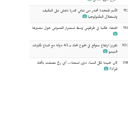
خارج سوق العمل
11
الأمم المتحدة تحذر من تنامي قدرة داعش على التكيف
واستغلال التكنولوجيا
11
اختفاء طالبة في طرطوس وسط استمرار الغموض حول مصيرها
10:
تقرير: ارتفاع متوقع في الجوع الحاد بـ 45 دولة مع اتساع تأثيرات
النينيو
08
كان خيمة لكل النساء دون استثناء... أي ريح عصفت باتحاد
المرأة؟