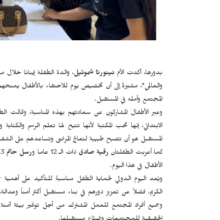
بدورها، أكدت الأم
نينورتا شموئيل
، والدة الطفلة إينانا خلال م
والعالمي"، مشيرةً إلى أن تخصيص يوم للاحتفاء بالأطفال يمنحهم
المجتمع وأمله في المستقبل.
وعبر الأطفال المشاركون عن سعادتهم بهذه المناسبة، وقالت ال
الابتدائي، إنها تحب المكتبة لأنها تتيح لها تعلم الرسم والكت
المستقبل هو أن تصبح طبيبة لتعالج المرضى وتساعدهم على الشفا
كما أعربت الطفلتان
رقية صادق
ذات الـ 12 عاماَ و
رسل حاتم
الأطفال في هذا اليوم.
ويُعد اليوم الدولي لحماية الطفل مناسبةً للتأكيد على أهمية
الكريم، فضلاً عن تعزيز دورهم في بناء مستقبل أكثر أمناً وعدا
وجميع أفراد المجتمع للعمل المشترك من أجل توفير بيئة آمنة 
الحقيقية للمجتمعات وصُنّاع مستقبلها.