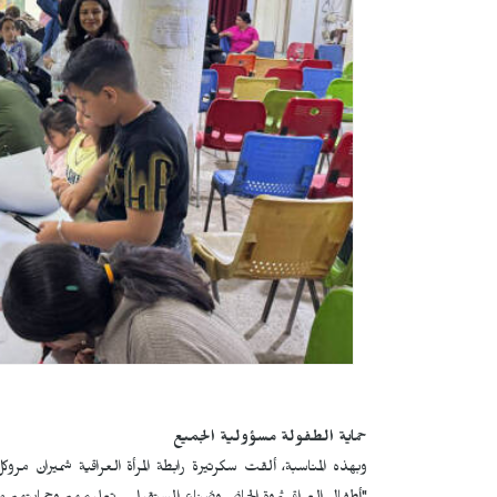
حماية الطفولة مسؤولية الجميع
وبهذه المناسبة، ألقت سكرتيرة رابطة المرأة العراقية شميران مر