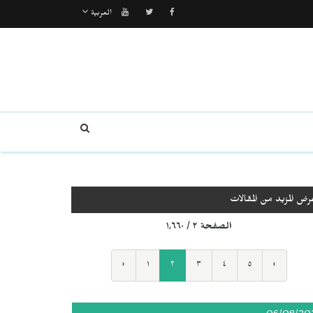
العربية
رض المزيد من المقالات
الصفحة ٢ / ١٬٦٦٠
‹
١
٢
٣
٤
٥
›