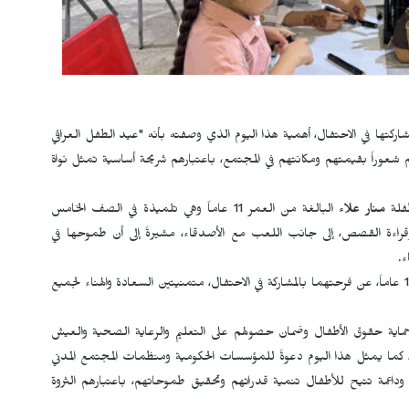
شاركتها في الاحتفال، أهمية هذا اليوم الذي وصفته بأنه "عيد الطفل العراقي
 شعوراً بقيمتهم ومكانتهم في المجتمع، باعتبارهم شريحة أساسية تمثل نواة
طفلة
منار علاء
البالغة من العمر 11 عاماً وهي تلميذة في الصف الخامس
ابة وقراءة القصص، إلى جانب اللعب مع الأصدقاء، مشيرةً إلى أن طموحها في
ء.
13 عاماً، عن فرحتهما بالمشاركة في الاحتفال، متمنيتين السعادة والهناء لجميع
 حماية حقوق الأطفال وضمان حصولهم على التعليم والرعاية الصحية والعيش
لة، كما يمثل هذا اليوم دعوةً للمؤسسات الحكومية ومنظمات المجتمع المدني
وداعمة تتيح للأطفال تنمية قدراتهم وتحقيق طموحاتهم، باعتبارهم الثروة