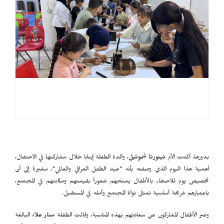
بدورها، أكدت الأم
نينورتا شموئيل
، والدة الطفلة إينانا خلال مشاركتها في الاحتفال،
أهمية هذا اليوم الذي وصفته بأنه "عيد الطفل العراقي والعالمي"، مشيرةً إلى أن
تخصيص يوم للاحتفاء بالأطفال يمنحهم شعوراً بقيمتهم ومكانتهم في المجتمع،
باعتبارهم شريحة أساسية تمثل نواة المجتمع وأمله في المستقبل.
وعبر الأطفال المشاركون عن سعادتهم بهذه المناسبة، وقالت الطفلة
منار علاء
البالغة