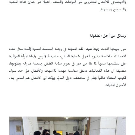
والاجتماعي للأطفال المتضررين من النزاعات والعنف، فضلاً عن تعزيز ثقافة المحبة
والتسامح والمساواة.
رسائل من أجل الطفولة
من جهتها أكدت
زينة عبد الله
، المعاونة في روضة البسمة، أهمية إقامة مثل هذه
الاحتفالات الخاصة باليوم الدولي لحماية الطفل، مشيدةً بحرص رابطة المرأة العراقية
على تنظيمها سنوياً لما لها من دور في تعزيز مكانة الطفل وتنمية قدراته وتطويرها،
مضيفةً أن هذه الفعاليات تمثل مناسبة مهمة للأمهات والأطفال على حد سواء،
لكونها احتفالاً عالمياً يُقام في مختلف دول العالم، ويؤكد أن الأطفال هم أساس بناء
الأجيال المقبلة.