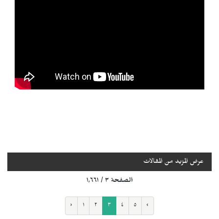
عرض المزيد من المقالات
الصفحة ٣ / ١٬٦٦١
‹
١
٢
٣
٤
٥
›