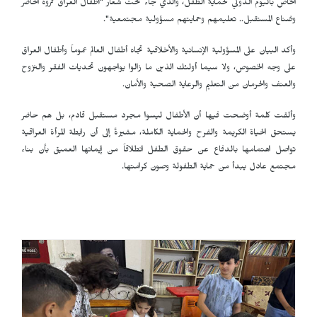
الخاص باليوم الدولي لحماية الطفل، والذي جاء تحت شعار "أطفال العراق ثروة الحاضر
وصُناع المستقبل.. تعليمهم وحمايتهم مسؤولية مجتمعية".
وأكد البيان على المسؤولية الإنسانية والأخلاقية تجاه أطفال العالم عموماً وأطفال العراق
على وجه الخصوص، ولا سيما أولئك الذين ما زالوا يواجهون تحديات الفقر والنزوح
والعنف والحرمان من التعليم والرعاية الصحية والأمان.
وألقت كلمة أوضحت فيها أن الأطفال ليسوا مجرد مستقبل قادم، بل هم حاضر
يستحق الحياة الكريمة والفرح والحماية الكاملة، مشيرةً إلى أن رابطة المرأة العراقية
تواصل اهتمامها بالدفاع عن حقوق الطفل انطلاقاً من إيمانها العميق بأن بناء
مجتمع عادل يبدأ من حماية الطفولة وصون كرامتها.