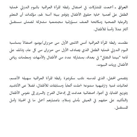
العراق ـ
أجمعت المشاركات في احتفال رابطة المرأة العراقية باليوم الدولي لحماية
الطفل على أهمية حماية حقوق الأطفال وتوفير بيئة آمنة لهم، مؤكدات أن التعليم
والرعاية الصحية ومكافحة العنف مسؤولية مجتمعية مشتركة لضمان مستقبل
أكثر عدلاً وأمناً للأطفال.
نظمت رابطة المرأة العراقية أمس الاثنين الأول من حزيران/يونيو، احتفالاً بمناسبة
اليوم الدولي لحماية الطفل الذي يُصادف الأول من حزيران من كل عام، وذلك على
قاعة "بيتنا الثقافي" في بغداد، بمشاركة عدد من الأطفال والأمهات ومعلمات رياض
الأطفال وربات البيوت.
وتضمن الحفل، الذي قدمته نائب سكرتيرة رابطة المرأة العراقية سهيلة الأعسم،
فعاليات فنية وترفيهية متنوعة شملت ألعاباً ومسابقات للأطفال، فضلاً عن الأناشيد
وتوزيع الهدايا، في أجواء احتفالية هدفت إلى إدخال الفرح والسرور إلى نفوس الأطفال
والتأكيد على حقهم في العيش بأمان وسلام، باعتبارهم أجمل ما في الحياة وأمل
المستقبل.