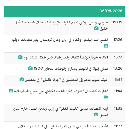
06/08/2026
19:09
هيومن رايتس ووتش تتهم القوات الإسرائيلية باغتيال الصحفية آمال
خليل
17:26
القمع ضد البلوش والكرد في إيران وشرق كردستان يثير انتقادات دولية
15:41
4091 خرقاً إسرائيلياً لاتفاق وقف إطلاق النار خلال 300 يوم
13:26
تفشي إيبولا في الكونغو يتسارع والوفيات تتجاوز 1800
11:47
حركة نسوية تدعو إلى التحقيق في "جرائم طالبان" في بنجشير
11:44
"شابات كردستان" تعزف ذاكرة التراث الكردي على مسرح السليمانية
11:32
أزمة اقتصادية تعمق "تأنيث الفقر" في إيران وتدفع النساء خارج سوق
العمل
11:23
الأمم المتحدة تحذر من تنامي قدرة داعش على التكيف واستغلال