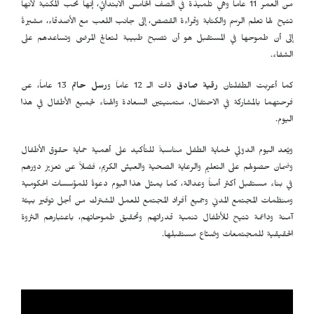
من العمر 11 عاماً وهي تلميذة في الصف الخامس الابتدائي، إنها تحب المكتبة لأنها
تتيح لها تعلم الرسم والكتابة وقراءة القصص، إلى جانب اللعب مع الأصدقاء، مشيرةً
إلى أن طموحها في المستقبل هو أن تصبح طبيبة لتعالج المرضى وتساعدهم على
الشفاء.
كما أعربت الطفلتان
رقية صادق
ذات الـ 12 عاماَ و
رسل حاتم
13 عاماً، عن
فرحتهما بالمشاركة في الاحتفال، متمنيتين السعادة والهناء لجميع الأطفال في هذا
اليوم.
ويُعد اليوم الدولي لحماية الطفل مناسبةً للتأكيد على أهمية حماية حقوق الأطفال
وضمان حصولهم على التعليم والرعاية الصحية والعيش الكريم، فضلاً عن تعزيز دورهم
في بناء مستقبل أكثر أمناً وعدالة، كما يمثل هذا اليوم دعوةً للمؤسسات الحكومية
ومنظمات المجتمع المدني وجميع أفراد المجتمع للعمل المشترك من أجل توفير بيئة
آمنة وداعمة تتيح للأطفال تنمية قدراتهم وتحقيق طموحاتهم، باعتبارهم الثروة
الحقيقية للمجتمعات وصُنّاع مستقبلها.