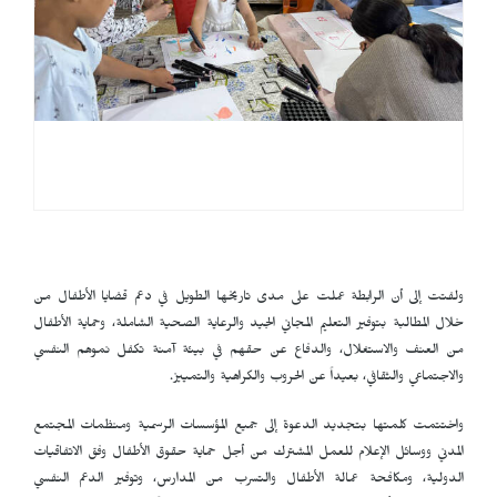
ولفتت إلى أن الرابطة عملت على مدى تاريخها الطويل في دعم قضايا الأطفال من
خلال المطالبة بتوفير التعليم المجاني الجيد والرعاية الصحية الشاملة، وحماية الأطفال
من العنف والاستغلال، والدفاع عن حقهم في بيئة آمنة تكفل نموهم النفسي
والاجتماعي والثقافي، بعيداً عن الحروب والكراهية والتمييز.
واختتمت كلمتها بتجديد الدعوة إلى جميع المؤسسات الرسمية ومنظمات المجتمع
المدني ووسائل الإعلام للعمل المشترك من أجل حماية حقوق الأطفال وفق الاتفاقيات
الدولية، ومكافحة عمالة الأطفال والتسرب من المدارس، وتوفير الدعم النفسي