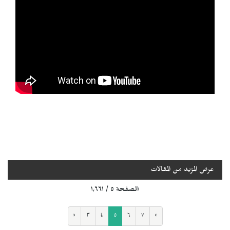
عرض المزيد من المقالات
الصفحة ٥ / ١٬٦٦١
‹
٣
٤
٥
٦
٧
›