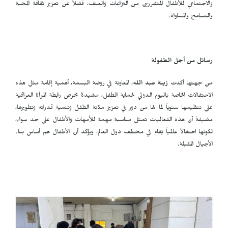
والاجتماعي للأطفال المتضررين من النزاعات والعنف، فضلاً عن تعزيز ثقافة المحبة
والتسامح والمساواة.
رسائل من أجل الطفولة
من جهتها أكدت
زينة عبد الله
، المعاونة في روضة البسمة، أهمية إقامة مثل هذه
الاحتفالات الخاصة باليوم الدولي لحماية الطفل، مشيدةً بحرص رابطة المرأة العراقية
على تنظيمها سنوياً لما لها من دور في تعزيز مكانة الطفل وتنمية قدراته وتطويرها،
مضيفةً أن هذه الفعاليات تمثل مناسبة مهمة للأمهات والأطفال على حد سواء،
لكونها احتفالاً عالمياً يُقام في مختلف دول العالم، ويؤكد أن الأطفال هم أساس بناء
الأجيال المقبلة.