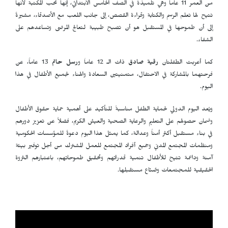
من العمر 11 عاماً وهي تلميذة في الصف الخامس الابتدائي، إنها تحب المكتبة لأنها
تتيح لها تعلم الرسم والكتابة وقراءة القصص، إلى جانب اللعب مع الأصدقاء، مشيرةً
إلى أن طموحها في المستقبل هو أن تصبح طبيبة لتعالج المرضى وتساعدهم على
الشفاء.
كما أعربت الطفلتان
رقية صادق
ذات الـ 12 عاماَ و
رسل حاتم
13 عاماً، عن
فرحتهما بالمشاركة في الاحتفال، متمنيتين السعادة والهناء لجميع الأطفال في هذا
اليوم.
ويُعد اليوم الدولي لحماية الطفل مناسبةً للتأكيد على أهمية حماية حقوق الأطفال
وضمان حصولهم على التعليم والرعاية الصحية والعيش الكريم، فضلاً عن تعزيز دورهم
في بناء مستقبل أكثر أمناً وعدالة، كما يمثل هذا اليوم دعوةً للمؤسسات الحكومية
ومنظمات المجتمع المدني وجميع أفراد المجتمع للعمل المشترك من أجل توفير بيئة
آمنة وداعمة تتيح للأطفال تنمية قدراتهم وتحقيق طموحاتهم، باعتبارهم الثروة
الحقيقية للمجتمعات وصُنّاع مستقبلها.