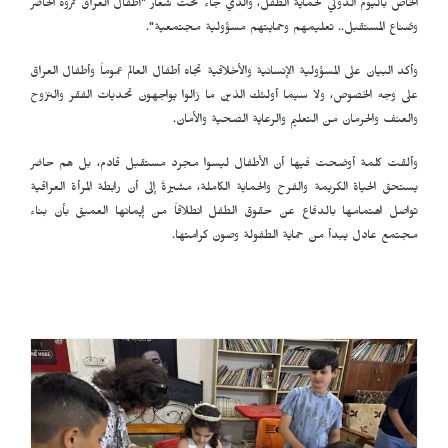
الخاص باليوم الدولي لحماية الطفل، والذي جاء تحت شعار "أطفال العراق ثروة الحاضر
وصُناع المستقبل.. تعليمهم وحمايتهم مسؤولية مجتمعية".
وأكد البيان على المسؤولية الإنسانية والأخلاقية تجاه أطفال العالم عموماً وأطفال العراق
على وجه الخصوص، ولا سيما أولئك الذين ما زالوا يواجهون تحديات الفقر والنزوح
والعنف والحرمان من التعليم والرعاية الصحية والأمان.
وألقت كلمة أوضحت فيها أن الأطفال ليسوا مجرد مستقبل قادم، بل هم حاضر
يستحق الحياة الكريمة والفرح والحماية الكاملة، مشيرةً إلى أن رابطة المرأة العراقية
تواصل اهتمامها بالدفاع عن حقوق الطفل انطلاقاً من إيمانها العميق بأن بناء
مجتمع عادل يبدأ من حماية الطفولة وصون كرامتها.