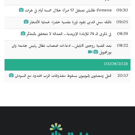
09:30
Femena: طالبان تعتقل 17 امرأة خلال خمسة أيام في هرات
09:05
تافكه محي الدين تقود ثورة علمية خضراء لحماية الأشجار
08:39
في ذكرى الـ 74 للإبادة الإيزيدية… العدالة لا تتحقق بالتذكّر
08:32
بعد قضية روجين كابايش... ادعاءات اغتصاب تطال رئيس جامعة وان
يوزنجويِل
03/08/2026
20:57
قتلى ومصابون إثيوبيون بسقوط مقذوفات قرب الحدود مع السودان