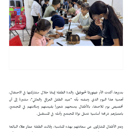
بدورها، أكدت الأم
نينورتا شموئيل
، والدة الطفلة إينانا خلال مشاركتها في الاحتفال،
أهمية هذا اليوم الذي وصفته بأنه "عيد الطفل العراقي والعالمي"، مشيرةً إلى أن
تخصيص يوم للاحتفاء بالأطفال يمنحهم شعوراً بقيمتهم ومكانتهم في المجتمع،
باعتبارهم شريحة أساسية تمثل نواة المجتمع وأمله في المستقبل.
وعبر الأطفال المشاركون عن سعادتهم بهذه المناسبة، وقالت الطفلة
منار علاء
البالغة