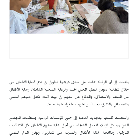
ولفتت إلى أن الرابطة عملت على مدى تاريخها الطويل في دعم قضايا الأطفال من
خلال المطالبة بتوفير التعليم المجاني الجيد والرعاية الصحية الشاملة، وحماية الأطفال
من العنف والاستغلال، والدفاع عن حقهم في بيئة آمنة تكفل نموهم النفسي
والاجتماعي والثقافي، بعيداً عن الحروب والكراهية والتمييز.
واختتمت كلمتها بتجديد الدعوة إلى جميع المؤسسات الرسمية ومنظمات المجتمع
المدني ووسائل الإعلام للعمل المشترك من أجل حماية حقوق الأطفال وفق الاتفاقيات
الدولية، ومكافحة عمالة الأطفال والتسرب من المدارس، وتوفير الدعم النفسي