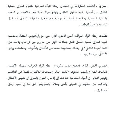
العراق ـ
أجمعت المشاركات في احتفال رابطة المرأة العراقية باليوم الدولي لحماية
الطفل على أهمية حماية حقوق الأطفال وتوفير بيئة آمنة لهم، مؤكدات أن التعليم
والرعاية الصحية ومكافحة العنف مسؤولية مجتمعية مشتركة لضمان مستقبل
أكثر عدلاً وأمناً للأطفال.
نظمت رابطة المرأة العراقية أمس الاثنين الأول من حزيران/يونيو، احتفالاً بمناسبة
اليوم الدولي لحماية الطفل الذي يُصادف الأول من حزيران من كل عام، وذلك على
قاعة "بيتنا الثقافي" في بغداد، بمشاركة عدد من الأطفال والأمهات ومعلمات رياض
الأطفال وربات البيوت.
وتضمن الحفل، الذي قدمته نائب سكرتيرة رابطة المرأة العراقية سهيلة الأعسم،
فعاليات فنية وترفيهية متنوعة شملت ألعاباً ومسابقات للأطفال، فضلاً عن الأناشيد
وتوزيع الهدايا، في أجواء احتفالية هدفت إلى إدخال الفرح والسرور إلى نفوس الأطفال
والتأكيد على حقهم في العيش بأمان وسلام، باعتبارهم أجمل ما في الحياة وأمل
المستقبل.