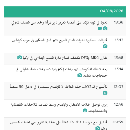
04/08/2026
18:36
ندوة في كويه تؤكد على أهمية تعزيز دور المرأة والحد من العنف المنزلي
15:12
تحركات عسكرية لقوات الدعم السريع تثير قلق السكان في غرب كردفان
13:48
تقارير MKG وDFG تكشف اتساع دائرة القمع الإعلامي في تركيا
13:14
بعد انتقاد الحكومة... تهديدات إلكترونية تستهدف نساء شاركن في
احتجاجات بالهند
13:07
للأسبوع الـ 102... حملة الثلاثاء لا للإعدام مستمرة في داخل 59 سجناً
12:46
إيران تواصل حملات الاعتقال والإعدام وسط تصاعد الملاحقات القضائية
والاحتجاجات
09:59
تحقيق مع مراسلة قناة Îlke TV على خلفية تقرير عن اختفاء كلستان
دوكو