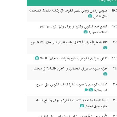
06/08/20
19:
هيومن رايتس ووتش تتهم القوات الإسرائيلية باغتيال الصحفية
آمال خليل
17
القمع ضد البلوش والكرد في إيران وشرق كردستان يثير
انتقادات دولية
15
4091 خرقاً إسرائيلياً لاتفاق وقف إطلاق النار خلال 300 يوم
13:
تفشي إيبولا في الكونغو يتسارع والوفيات تتجاوز 1800
11
حركة نسوية تدعو إلى التحقيق في "جرائم طالبان" في بنجشير
11
"شابات كردستان" تعزف ذاكرة التراث الكردي على مسرح
السليمانية
11
أزمة اقتصادية تعمق "تأنيث الفقر" في إيران وتدفع النساء
خارج سوق العمل