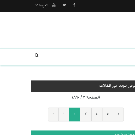
العربية
رض المزيد من المقالات
الصفحة ٢ / ١٬٦٦٠
‹
١
٢
٣
٤
٥
›