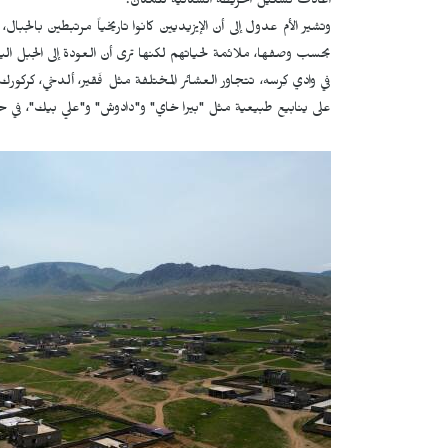
أعادت تشكيل الخريطة السكانية للمكان.
وتشير الأم عدول إلى أن الإيزيديين كانوا تاريخياً مرتبطين بالجب
بحسب وصفها، ملائمة لحياتهم لكنها ترى أن العودة إلى الجبل ا
في وادي كِرسه، تتجاور العشائر المختلفة مثل فَقير، ألدخي، كركور
على ينابيع طبيعية مثل "بيرا خاي" و"دادوش" و"علي بيك"، في حيا