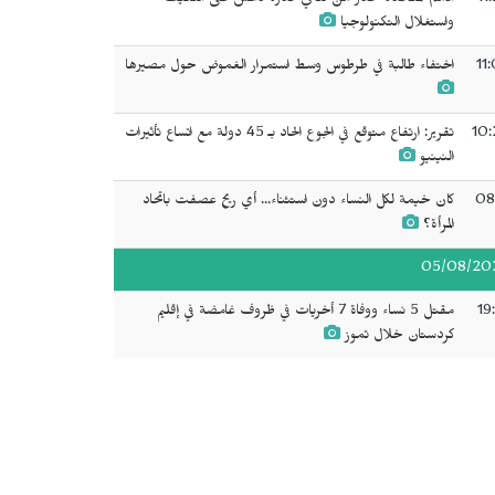
11
الأمم المتحدة تحذر من تنامي قدرة داعش على التكيف
واستغلال التكنولوجيا
11
اختفاء طالبة في طرطوس وسط استمرار الغموض حول مصيرها
10:
تقرير: ارتفاع متوقع في الجوع الحاد بـ 45 دولة مع اتساع تأثيرات
النينيو
08
كان خيمة لكل النساء دون استثناء... أي ريح عصفت باتحاد
المرأة؟
05/08/20
19
مقتل 5 نساء ووفاة 7 أخريات في ظروف غامضة في إقليم
كردستان خلال تموز