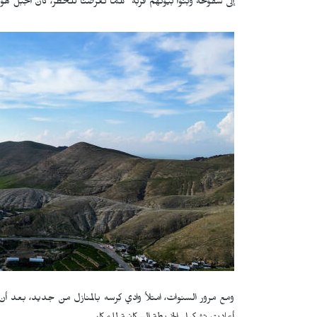
إلى سفوحه وبنوا بيوتهم قربه "كلما تعرضنا للخطر، كان الجبل هو
ومع مرور السنوات، امتلأ وادي كِرسه بالمنازل من جديد، بعد أ