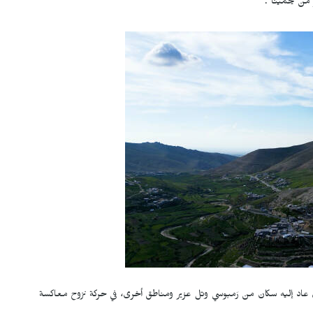
 من يحمينا".
ن عاد إليه سكان من رَمبوسي وتل عزير ومناطق أخرى، في حركة نزوح معاكسة