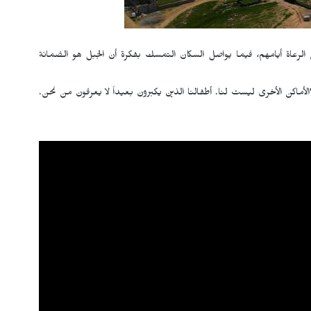
الرعاة أيامهم، فيما يواصل السكان التمسك بفكرة أن الجبل هو الضمانة
لأماكن الأخرى ليست لنا. أطفالنا الذين يكبرون بعيداً لا يعرفون من نحن.