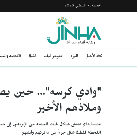
الجمعـة, 7 أغسطس 2026
كافة الأخبار
اليوم
انفوجرافيك
الحياة
الاقتصاد والع
"وادي كرسه"... حين يصب
وملاذهم الأخير
عندما هاجم داعش شنكال لجأت العديد من الإيزيدين إلى جبل 
اللحظة فلطالما شكل جزءاً من ذاكرتهم وأمانهم.