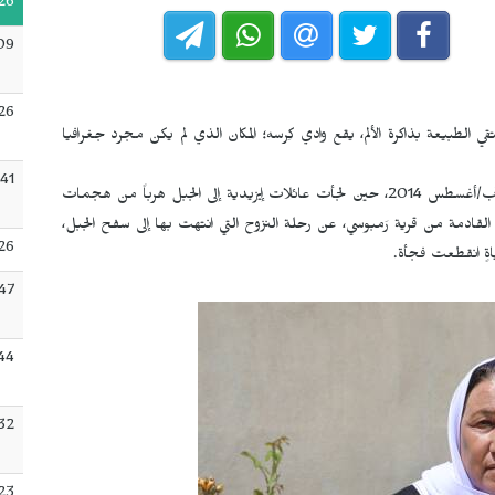
26
09
:26
الطبيعة بذاكرة الألم، يقع وادي كِرسه؛ المكان الذي لم يكن مجرد جغرافيا
:41
في هذا الوادي بدأت حكايات جديدة تُكتب بعد الثالث من آب/أغسطس 2014، حين لجأت عائلات إيزيدية إلى الجبل هرباً من هجمات
قادمة من قرية رَمبوسي، عن رحلة النزوح التي انتهت بها إلى سفح الجبل،
26
ةٍ انقطعت فجأة.
:47
:44
:32