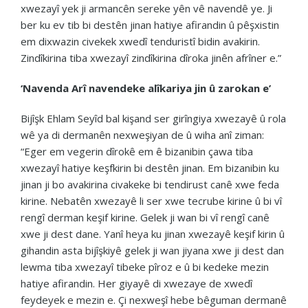
xwezayî yek ji armancên sereke yên vê navendê ye. Ji
ber ku ev tib bi destên jinan hatiye afirandin û pêşxistin
em dixwazin civekek xwedî tenduristî bidin avakirin.
Zindîkirina tiba xwezayî zindîkirina dîroka jinên afrîner e.”
‘Navenda Arî navendeke alîkariya jin û zarokan e’
Bijîşk Ehlam Seyîd bal kişand ser girîngiya xwezayê û rola
wê ya di dermanên nexweşiyan de û wiha anî ziman:
“Eger em vegerin dîrokê em ê bizanibin çawa tiba
xwezayî hatiye keşfkirin bi destên jinan. Em bizanibin ku
jinan ji bo avakirina civakeke bi tendirust canê xwe feda
kirine. Nebatên xwezayê li ser xwe tecrube kirine û bi vî
rengî derman keşif kirine. Gelek ji wan bi vî rengî canê
xwe ji dest dane. Yanî heya ku jinan xwezayê keşif kirin û
gihandin asta bijîşkiyê gelek ji wan jiyana xwe ji dest dan
lewma tiba xwezayî tibeke pîroz e û bi kedeke mezin
hatiye afirandin. Her giyayê di xwezaye de xwedî
feydeyek e mezin e. Çi nexweşî hebe bêguman dermanê