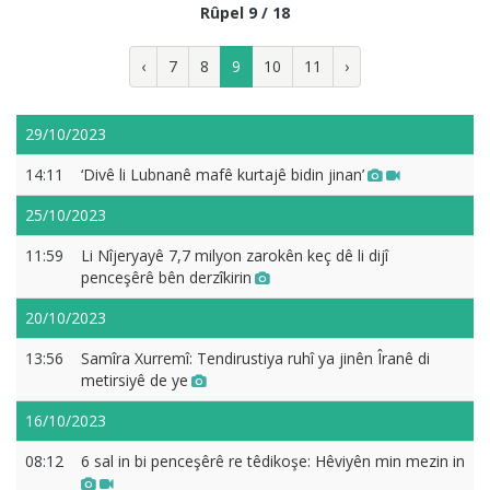
Rûpel 9 / 18
‹
7
8
9
10
11
›
29/10/2023
14:11
‘Divê li Lubnanê mafê kurtajê bidin jinan’
25/10/2023
11:59
Li Nîjeryayê 7,7 milyon zarokên keç dê li dijî
penceşêrê bên derzîkirin
20/10/2023
13:56
Samîra Xurremî: Tendirustiya ruhî ya jinên Îranê di
metirsiyê de ye
16/10/2023
08:12
6 sal in bi penceşêrê re têdikoşe: Hêviyên min mezin in