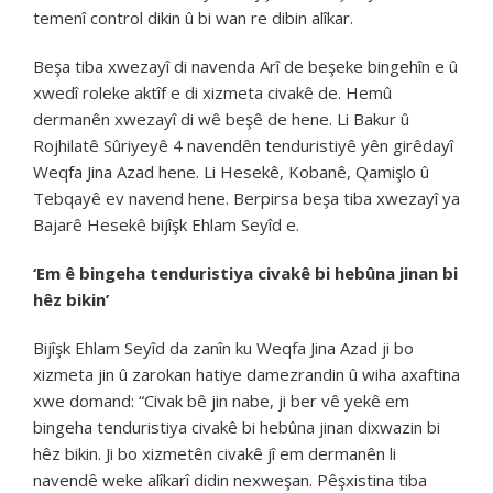
temenî control dikin û bi wan re dibin alîkar.
Beşa tiba xwezayî di navenda Arî de beşeke bingehîn e û
xwedî roleke aktîf e di xizmeta civakê de. Hemû
dermanên xwezayî di wê beşê de hene. Li Bakur û
Rojhilatê Sûriyeyê 4 navendên tenduristiyê yên girêdayî
Weqfa Jina Azad hene. Li Hesekê, Kobanê, Qamişlo û
Tebqayê ev navend hene. Berpirsa beşa tiba xwezayî ya
Bajarê Hesekê bijîşk Ehlam Seyîd e.
‘Em ê bingeha tenduristiya civakê bi hebûna jinan bi
hêz bikin’
Bijîşk Ehlam Seyîd da zanîn ku Weqfa Jina Azad ji bo
xizmeta jin û zarokan hatiye damezrandin û wiha axaftina
xwe domand: “Civak bê jin nabe, ji ber vê yekê em
bingeha tenduristiya civakê bi hebûna jinan dixwazin bi
hêz bikin. Ji bo xizmetên civakê jî em dermanên li
navendê weke alîkarî didin nexweşan. Pêşxistina tiba