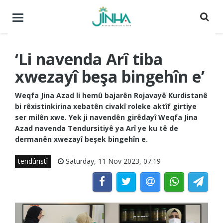
Menuyê
buguherîne
‘Li navenda Arî tiba
xwezayî beşa bingehîn e’
Weqfa Jina Azad li hemû bajarên Rojavayê Kurdistanê
bi rêxistinkirina xebatên civakî roleke aktîf girtiye
ser milên xwe. Yek ji navendên girêdayî Weqfa Jina
Azad navenda Tendursitiyê ya Arî ye ku tê de
dermanên xwezayî beşek bingehîn e.
tendûristî
Saturday, 11 Nov 2023, 07:19