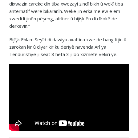
dixwazin careke din tiba xwezayî zindî bikin û wekî tiba
anternatîf were bikaranîn. Weke jin erka me ew e em
xwedî li jinên pêşeng, afrîner û bijîşk ên di dîrokê de
derkevin.”
Bijîşk Ehlam Seyîd di dawiya axaftina xwe de bang li jin û
zarokan kir û diyar kir ku deriyê navenda Arî ya
Tenduristiyê ji seat 8 heta 3 ji bo xizmetê vekirî ye.