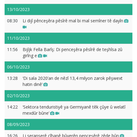
13/10/2023
08:30
Li dijî pênceşêra pêsîrê mal bi mal semîner tê dayîn
11/10/2023
11:56
Bijîjk Fella Barîş: Di penceşêra pêsîrê de teşhîsa zû
girîng e
06/10/2023
13:28
‘Di sala 2020’an de nêzî 13,4 milyon zarok pêşwext
hatin dinê’
02/10/2023
14:22
‘Sektora tenduristiyê ya Germiyanê têk çûye û welatî
mexdûr bûne’
08/09/2023
16:26
Li seranserê cîhanê bûyerên penceşêrê zêde bûn