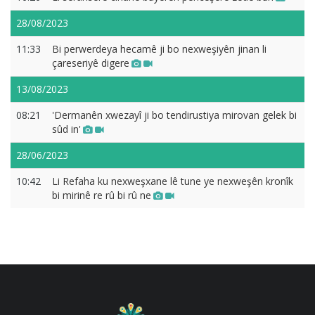
28/08/2023
11:33
Bi perwerdeya hecamê ji bo nexweşiyên jinan li
çareseriyê digere
13/08/2023
08:21
'Dermanên xwezayî ji bo tendirustiya mirovan gelek bi
sûd in'
28/06/2023
10:42
Li Refaha ku nexweşxane lê tune ye nexweşên kronîk
bi mirinê re rû bi rû ne