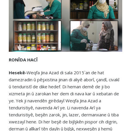
RONÎDA HACÎ
Hesekê-
Weqfa Jina Azad di sala 2015`an de hat
damezradin û pêşxistina jinan di aliyê aborî, çandî, civakî
û tenduristî de dike hedef. Di heman demê de ji bo
xizmeta jin û zarokan her dem di nava kar û xebatan de
ye. Yek ji navendên girêdayî Weqfa Jina Azad a
tenduristiyê, navenda Arî ye. Li navenda Arî ya
tenduristiyê, beşên zarok, jin, lazer, dermanxane û tiba
xwezayî hene. Di her beşê de bijîşkên pispor cih digrin,
derman û alîkarî tên dayîn û bijîşk, nexweşên ji hemû