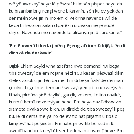
wê yê xwezayî heye lê pêwistî bi kesên pispor heye da
ku bizanibin bi çi rengî were bikaranîn. Yên ku ev yek dan
ser milên xwe jin in. Îro em di vekirina navenda Arî de
keda bi hezaran salan diparêzin û civaka me jê sûdê
digre. Navenda me navendeke alîkariya jin û zarokan e.”
‘Em ê xwedî li keda jinên pêşeng afrîner û bijîşk ên di
dîrokê de derkevin’
Bijîşk Ehlam Seyîd wiha axaftina xwe domand: “Di beşa
tiba xwezayî de em rojane nêzî 100 kesan pêşwazî dikin.
Gelek zarok û jin tên ba me. Em di beşa fizîkî de derman
çêdikin. Li gel me dermanê wezayî yên ji bo nexweşiyên
ilthab, pirbûna şîrê dayikê, gurçik, zekem, ketina navikê,
kurm û hemû nexweşiyan hene. Em heya dawî dixwazin
xizmeta civaka xwe bikin. Di dîrokê de tiba xwezayî li pêş
bû, lê di dema me ya îro de ev tib hat pişaftin û tiba bi
kîmyewî hat pêşxistin. Em nabêjin ev tib bê sûd in lê
xwedî bandorek neyînî li ser bedena mirovan jî heye. Em