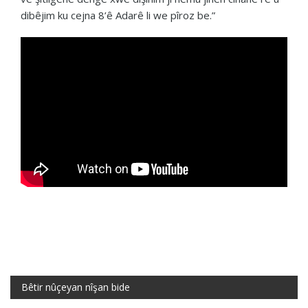
dibêjim ku cejna 8’ê Adarê li we pîroz be.”
Bêtir nûçeyan nîşan bide