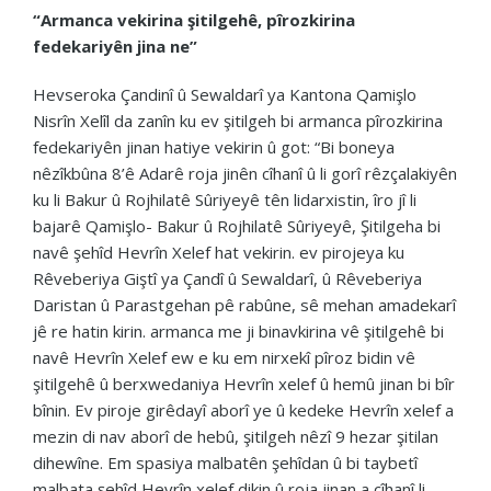
“Armanca vekirina şitilgehê, pîrozkirina
fedekariyên jina ne”
Hevseroka Çandinî û Sewaldarî ya Kantona Qamişlo
Nisrîn Xelîl da zanîn ku ev şitilgeh bi armanca pîrozkirina
fedekariyên jinan hatiye vekirin û got: “Bi boneya
nêzîkbûna 8’ê Adarê roja jinên cîhanî û li gorî rêzçalakiyên
ku li Bakur û Rojhilatê Sûriyeyê tên lidarxistin, îro jî li
bajarê Qamişlo- Bakur û Rojhilatê Sûriyeyê, Şitilgeha bi
navê şehîd Hevrîn Xelef hat vekirin. ev pirojeya ku
Rêveberiya Giştî ya Çandî û Sewaldarî, û Rêveberiya
Daristan û Parastgehan pê rabûne, sê mehan amadekarî
jê re hatin kirin. armanca me ji binavkirina vê şitilgehê bi
navê Hevrîn Xelef ew e ku em nirxekî pîroz bidin vê
şitilgehê û berxwedaniya Hevrîn xelef û hemû jinan bi bîr
bînin. Ev piroje girêdayî aborî ye û kedeke Hevrîn xelef a
mezin di nav aborî de hebû, şitilgeh nêzî 9 hezar şitilan
dihewîne. Em spasiya malbatên şehîdan û bi taybetî
malbata şehîd Hevrîn xelef dikin û roja jinan a cîhanî li