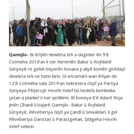
Qamişlo-
Bi êrîşên dewleta tirk a dagirker ên 9’ê
Cotmeha 2019’an li ser heremên Bakur û Rojhilatê
Sûriyeyê re gelek bûyerên hovana ji aliyê komên girêdayî
dewleta tirk ve hatin kirin. Di encamam wan êrîşan de
12’ê Cotmeha sala 2019’an Sekretera Giştî ya Partiya
Sûriyeya Pêşerojê Hevrîn Xelef bû hedefa kemîneke
çetan a plankirî û hat qetilkirin. Bi boneya 8’ê Adarê Roja
Jinên Cîhanê li bajarê Qamişlo- Bakur û Rojhilatê
Sûriyeyê, Rêveberiya Giştî ya Çandî û Sewaldarî, li gel
Rêveberiya Daristan û Parastgehan, Şitilgeha Hevrîn
Xelef vekirin.