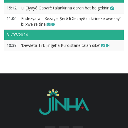
15:12
Li Çiyayê Gabarê talankirina daran hat belgekirin
11:06
Endezyara ji Xezayê: Şerê li Xezayê qirkirineke xwezayî
bi xwe re tîne
31/07/2024
10:39
‘Dewleta Tirk jîngeha Kurdistanê talan dike’