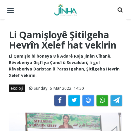
Menuyê
buguherîne
Li Qamişloyê Şitilgeha
Hevrîn Xelef hat vekirin
Li Qamişlo bi boneya 8’ê Adarê Roja Jinên Cîhanê,
Rêveberiya Giştî ya Çandî û Sewaldarî, li gel
Rêveberiya Daristan û Parastgehan, Şitilgeha Hevrîn
Xelef vekirin.
ekolojî
Sunday, 6 Mar 2022, 14:30