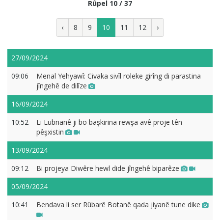
Rûpel 10 / 37
‹
8
9
10
11
12
›
27/09/2024
09:06
Menal Yehyawî: Civaka sivîl roleke girîng di parastina
jîngehê de dilîze
16/09/2024
10:52
Li Lubnanê ji bo başkirina rewşa avê proje tên
pêşxistin
13/09/2024
09:12
Bi projeya Diwêre hewl dide jîngehê biparêze
05/09/2024
10:41
Bendava li ser Rûbarê Botanê qada jiyanê tune dike