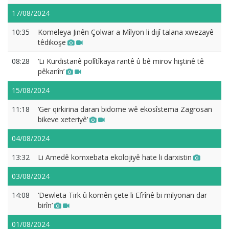
17/08/2024
10:35
Komeleya Jinên Çolwar a Mîlyon li dijî talana xwezayê
têdikoşe
08:28
‘Li Kurdistanê polîtîkaya rantê û bê mirov hiştinê tê
pêkanîn’
15/08/2024
11:18
‘Ger qirkirina daran bidome wê ekosîstema Zagrosan
bikeve xeteriyê’
04/08/2024
13:32
Li Amedê komxebata ekolojiyê hate li darxistin
03/08/2024
14:08
‘Dewleta Tirk û komên çete li Efrînê bi milyonan dar
birîn’
01/08/2024