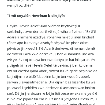
wan pîroz dikin.”
“Emê xeyalên Hevrînan bidin jiyîn”
Dayika Hevrîn Xelef Sûad Silêman keyfxweşî û
serbilndiya xwe der barê vê rojê wiha anî ziman: “Ez 8’ê
Adarê li mîmarê azadiyê, ronahiya milet û jinên bindest
rêber apo ku ev riya azadiyê pêş wê kir pîroz dikim.
pêwîste jin xwedî li 8’ê Adarê derkeve, di heman demê
de xwedî li axa xwe derkeve, ji ber ku namûsa jinê axa
wê ye. Ev roj bi saya berxwedaniya jin hat hilbijartin. Ev
şitiligeh bi navê Hevrîn Xelef tê vekirin, ji ber ku dema
ew bû Wezîra qada Aborî, xwest ku vê qadê pêş bixe da
ku ji dijmin re bidê îsbatkirin ku jin berxwedêr, aborî,
şervan û siyasetmedar e. Bila dijmin baş bizanibe ku wê
jin xwedî li şehîdên xwe derkevin û armanca wan bihînin
serî. Dê jin ji erdoxan re bêjin êdî bese ev axa me ye û ê
ku vê axê piparêzin em in. Ez niha li Şitilgeha Hevrîn im, ji
vê şitilgehê dengê xwe dişînim ji hemû jinên cîhanê re û