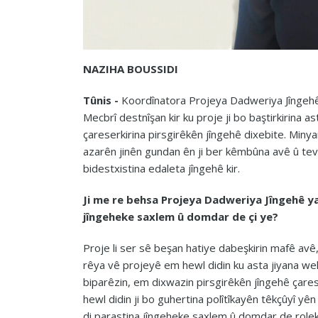
NAZIHA BOUSSIDI
Tûnis -
Koordînatora Projeya Dadweriya Jîngehê
Mecbrî destnîşan kir ku proje ji bo baştirkirina a
çareserkirina pirsgirêkên jîngehê dixebite. Miny
azarên jinên gundan ên ji ber kêmbûna avê û tev
bidestxistina edaleta jîngehê kir.
Ji me re behsa Projeya Dadweriya Jîngehê ya k
jîngeheke saxlem û domdar de çi ye?
Proje li ser sê beşan hatiye dabeşkirin mafê a
rêya vê projeyê em hewl didin ku asta jiyana wela
biparêzin, em dixwazin pirsgirêkên jîngehê çarese
hewl didin ji bo guhertina polîtîkayên têkçûyî yên
di parastina jîngeheke saxlem û domdar de roleke 