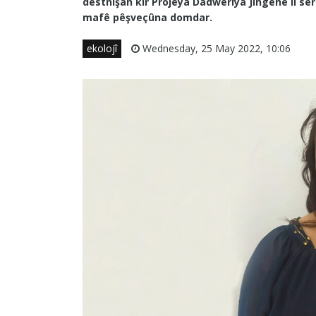
destnîşan kir Projeya Dadweriya Jîngehê li s
mafê pêşveçûna domdar.
ekolojî
Wednesday, 25 May 2022, 10:06