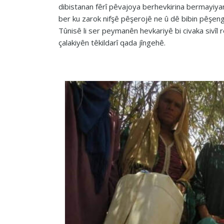
dibistanan fêrî pêvajoya berhevkirina bermayiyan 
ber ku zarok nifşê pêşerojê ne û dê bibin pêşeng
Tûnisê li ser peymanên hevkariyê bi civaka sivîl 
çalakiyên têkildarî qada jîngehê.