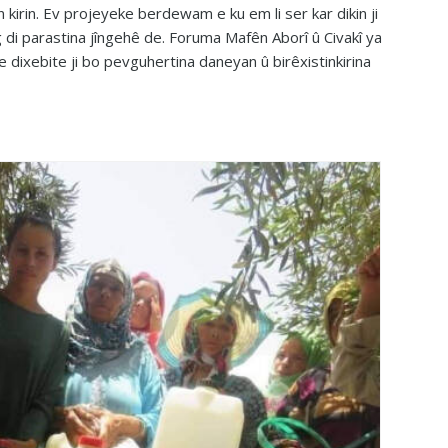
kirin. Ev projeyeke berdewam e ku em li ser kar dikin ji
 di parastina jîngehê de. Foruma Mafên Aborî û Civakî ya
re dixebite ji bo pevguhertina daneyan û birêxistinkirina