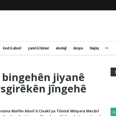
ked û aborî
çand û hûner
ekolojî
dosya
hiqûq
 bingehên jiyanê
rsgirêkên jîngehê
oruma Mafên Aborî û Civakî ya Tûnisê Minyara Mecbrî
0