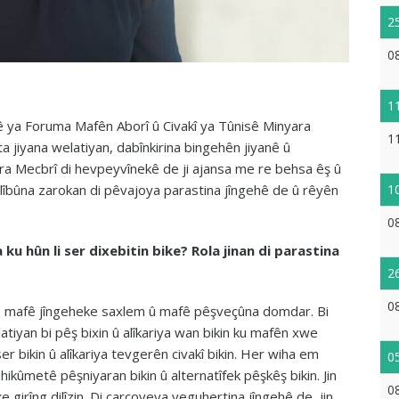
2
0
1
 ya Foruma Mafên Aborî û Civakî ya Tûnisê Minyara
1
sta jiyana welatiyan, dabînkirina bingehên jiyanê û
ara Mecbrî di hevpeyvînekê de ji ajansa me re behsa êş û
1
lîbûna zarokan di pêvajoya parastina jîngehê de û rêyên
0
u hûn li ser dixebitin bike? Rola jinan di parastina
2
0
vê, mafê jîngeheke saxlem û mafê pêşveçûna domdar. Bi
tiyan bi pêş bixin û alîkariya wan bikin ku mafên xwe
r bikin û alîkariya tevgerên civakî bikin. Her wiha em
0
 hikûmetê pêşniyaran bikin û alternatîfek pêşkêş bikin. Jin
0
girîng dilîzin. Di çarçoveya veguhertina jîngehê de, jin