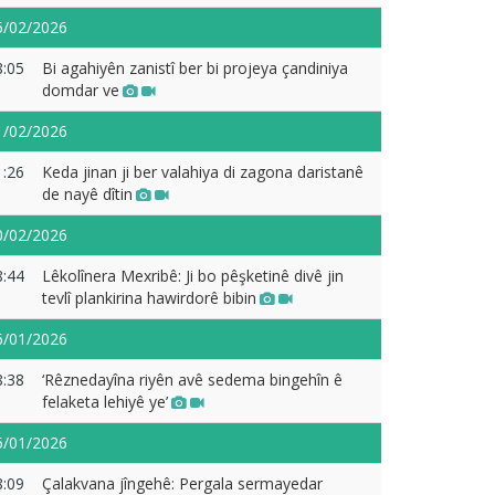
5/02/2026
8:05
Bi agahiyên zanistî ber bi projeya çandiniya
domdar ve
1/02/2026
1:26
Keda jinan ji ber valahiya di zagona daristanê
de nayê dîtin
0/02/2026
8:44
Lêkolînera Mexribê: Ji bo pêşketinê divê jin
tevlî plankirina hawirdorê bibin
6/01/2026
8:38
‘Rêznedayîna riyên avê sedema bingehîn ê
felaketa lehiyê ye’
5/01/2026
8:09
Çalakvana jîngehê: Pergala sermayedar