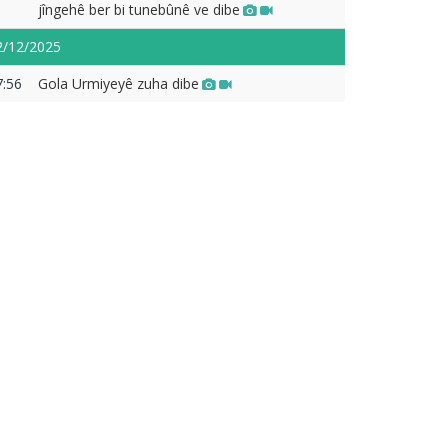
jîngehê ber bi tunebûnê ve dibe
2/12/2025
7:56
Gola Urmiyeyê zuha dibe