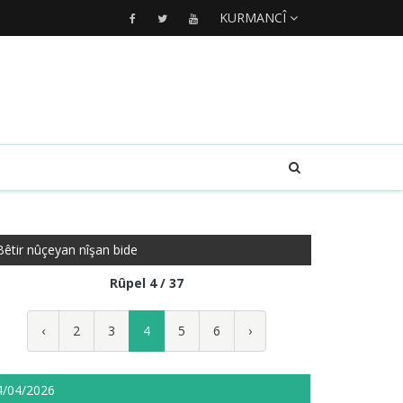
KURMANCÎ
Bêtir nûçeyan nîşan bide
Rûpel 4 / 37
‹
2
3
4
5
6
›
4/04/2026