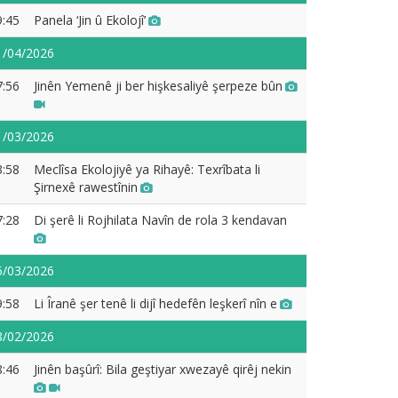
9:45
Panela ‘Jin û Ekolojî’
1/04/2026
7:56
Jinên Yemenê ji ber hişkesaliyê şerpeze bûn
1/03/2026
3:58
Meclîsa Ekolojiyê ya Rihayê: Texrîbata li
Şirnexê rawestînin
7:28
Di şerê li Rojhilata Navîn de rola 3 kendavan
5/03/2026
9:58
Li Îranê şer tenê li dijî hedefên leşkerî nîn e
8/02/2026
8:46
Jinên başûrî: Bila geştiyar xwezayê qirêj nekin