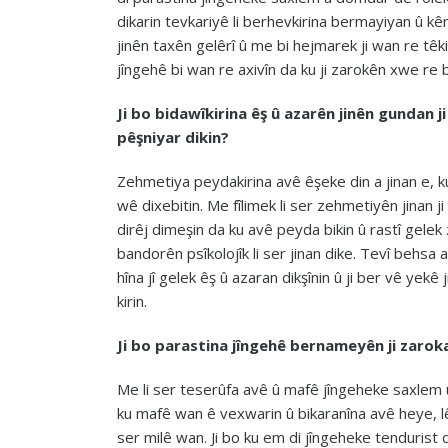
dikarin tevkariyê li berhevkirina bermayiyan û kê
jinên taxên gelêrî û me bi hejmarek ji wan re têk
jîngehê bi wan re axivîn da ku ji zarokên xwe re 
Ji bo bidawîkirina êş û azarên jinên gundan 
pêşniyar dikin?
Zehmetiya peydakirina avê êşeke din a jinan e, 
wê dixebitin. Me fîlimek li ser zehmetiyên jinan j
dirêj dimeşin da ku avê peyda bikin û rastî gele
bandorên psîkolojîk li ser jinan dike. Tevî behsa az
hîna jî gelek êş û azaran dikşînin û ji ber vê y
kirin.
Ji bo parastina jîngehê bernameyên ji zaroka
Me li ser teserûfa avê û mafê jîngeheke saxlem û 
ku mafê wan ê vexwarin û bikaranîna avê heye, l
ser milê wan. Ji bo ku em di jîngeheke tendurist 