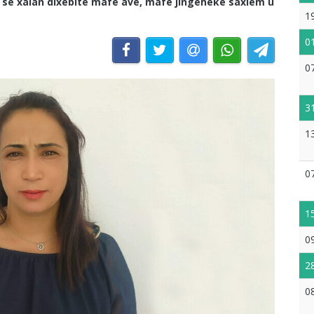
er sê xalan dixebite mafê avê, mafê jîngeheke saxlem û
1
0
0
3
1
0
1
0
2
0