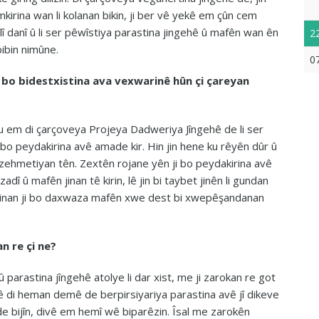
mkirina wan li kolanan bikin, ji ber vê yekê em çûn cem
ilî danî û li ser pêwîstiya parastina jingehê û mafên wan ên
2
bibin nimûne.
0
ji bo bidestxistina ava vexwarinê hûn çi çareyan
ku em di çarçoveya Projeya Dadweriya Jîngehê de li ser
i bo peydakirina avê amade kir. Hin jin hene ku rêyên dûr û
k zehmetiyan tên. Zextên rojane yên ji bo peydakirina avê
adî û mafên jinan tê kirin, lê jin bi taybet jinên li gundan
ekê jinan ji bo daxwaza mafên xwe dest bi xwepêşandanan
n re çi ne?
parastina jîngehê atolye li dar xist, me ji zarokan re got
ê di heman demê de berpirsiyariya parastina avê jî dikeve
de bijîn, divê em hemî wê biparêzin. Îsal me zarokên