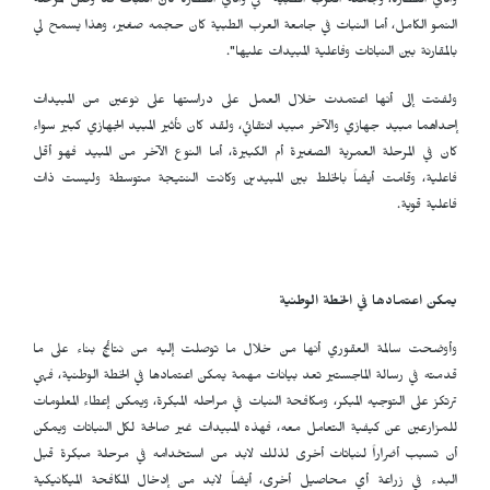
وادي القطارة، وجامعة العرب الطبية "في وادي القطارة كان النبات قد وصل لمرحلة
النمو الكامل، أما النبات في جامعة العرب الطبية كان حجمه صغير، وهذا يسمح لي
بالمقارنة بين النباتات وفاعلية المبيدات عليها".
ولفتت إلى أنها اعتمدت خلال العمل على دراستها على نوعين من المبيدات
إحداهما مبيد جهازي والآخر مبيد انتقائي، ولقد كان تأثير المبيد الجهازي كبير سواء
كان في المرحلة العمرية الصغيرة أم الكبيرة، أما النوع الآخر من المبيد فهو أقل
فاعلية، وقامت أيضاً بالخلط بين المبيدين وكانت النتيجة متوسطة وليست ذات
فاعلية قوية.
يمكن اعتمادها في الخطة الوطنية
وأوضحت سالمة العقوري أنها من خلال ما توصلت إليه من نتائج بناء على ما
قدمته في رسالة الماجستير تعد بيانات مهمة يمكن اعتمادها في الخطة الوطنية، فهي
ترتكز على التوجيه المبكر، ومكافحة النبات في مراحله المبكرة، ويمكن إعطاء المعلومات
للمزارعين عن كيفية التعامل معه، فهذه المبيدات غير صالحة لكل النباتات ويمكن
أن تسبب أضراراً لنباتات أخرى لذلك لابد من استخدامه في مرحلة مبكرة قبل
البدء في زراعة أي محاصيل أخرى، أيضاً لابد من إدخال المكافحة الميكانيكية