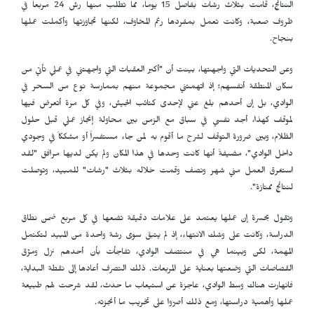
النتائج، قامت بثلاث رشات بفاصل 15 يوماً، مما تطلب منها رش 24 مربعاً في
ظروف صعبة، وكانت تعمل بمفردها رغم المخاوف، لكنها تجاوزتها وأكملت عملها
بنجاح.
وعن التحديات التي واجهتها، بينت أن "أكبر العقبات التي واجهتني في عملي تأتي من
سكان المنطقة أنفسهم؛ إذ اتهمتني مجموعة منهم بممارسة نوع من السحر في
الوادي، بل إن أحدهم بلغ عني لإحدى كتائب الجيش، وفي كل مرة أتعرض فيها
لموقف كهذا، أجد نفسي في سباق مع الزمن بين محاولة إنجاز عملي قبل حلول
الظلام، وبين ضرورة التوقف لشرح ما أقوم به لمن جاء مستفسراً أو مشككاً في وجودي
داخل الوادي"، مضيفةً أنها كانت وحدها في هذا المكان ولم يكن لديها مرافق "لقد
استغرق العمل مني شهر ونصف وقمت خلاله بثلاث "رشات" للمبيد، وتوصلت
لنتائج ممتازة".
وتقول بحسرة إن عملها يعتمد على علامات دقيقة تضعها في كل مربع ضمن نطاق
الدراسة، وكانت على وشك الانتهاء، إذ لم يتبقَ سوى رشة واحدة من المبيد لتكتمل
المهمة، لكن وبينما هي في منتصف الوادي، تفاجأت بأن أحدهم نزل ومزّق
القصاصات التي وضعتها بعناية على المربعات. ذلك التصرف أعادها إلى نقطة البداية،
فانهارت هناك وسط الوادي، عاجزة عن استيعاب ما حدث، لقد شرحت لهم طبيعة
عملها وأهمية دراستها، ومع ذلك أصرّوا على تخريب ما أنجزته.