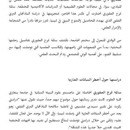
بنغازي ـ
في ليبيا، تواجه الباحثات العلميات تحديات مضاعفة عند العمل في
الميادين، سواء في مجالات العلوم الطبيعية أو الدراسات الأكاديمية المختلفة. سالمة
فرج العقوري اختارت أن تكسر هذا الحاجز، فتجربتها في دراسة الباذنجان البري
الفضي الذي يهدد المحاصيل والتنوع البيئي في ليبيا، تُبرز مزيجاً نادراً من الشجاعة
والإصرار العلمي.
من الوادي المنعزل إلى مختبر الجامعة، تكشف سالمة فرج العقوري تفاصيل رحلتها
البحثية، بدءاً من الصعوبات التي واجهتها، والمكاسب العلمية التي توصلت إليها، مع
تسليط الضوء على أهمية الوعي المجتمعي ودعم البحث العلمي.
دراستها حول أخطر النباتات الغازية
سالمة فرج العقوري
الحاصلة على ماجستير علوم البيئة النباتية في جامعة بنغازي
كلية العلوم، كانت تدور رسالتها حول موضوع مهم جداً، حيث تقول عنها "دراستي
ركزت على تقييم مبيدين عشبيين في فاعلية مكافحة الباذنجان البري الفضي، وهو
يعد من أخطر النباتات الغازية التي وصلت ليبيا، وإلى الآن لا يوجد حل فعال للقضاء
عليه، ولكن من خلال دراستي توصلت لنتائج نستطيع أن نفيد بها الجهات المختصة
بحيث يجدون حلاً جذرياً لهذه المشكلة".