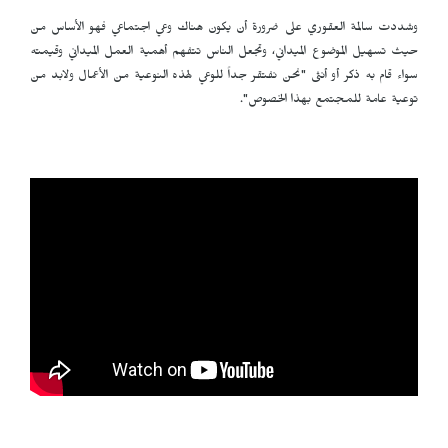
وشددت سالمة العقوري على ضرورة أن يكون هناك وعي اجتماعي فهو الأساس من
حيث تسهيل الموضوع الميداني، وتجعل الناس تتفهم أهمية العمل الميداني وقيمته
سواء قام به ذكر أو أنثى "نحن نفتقر جداً للوعي لهذه النوعية من الأعمال ولابد من
توعية عامة للمجتمع بهذا الخصوص".