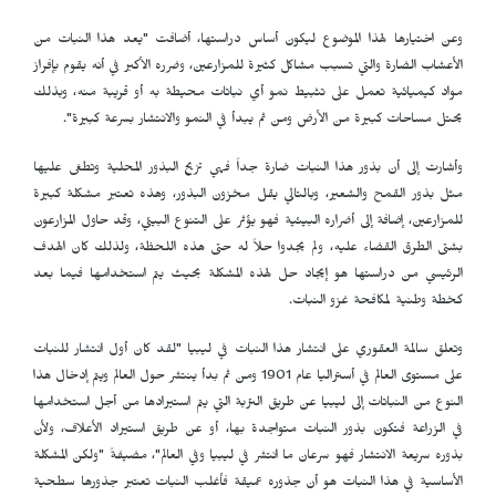
وعن اختيارها لهذا الموضوع ليكون أساس دراستها، أضافت "يعد هذا النبات من
الأعشاب الضارة والتي تسبب مشاكل كثيرة للمزارعين، وضرره الأكبر في أنه يقوم بإفراز
مواد كيميائية تعمل على تثبيط نمو أي نباتات محيطة به أو قريبة منه، وبذلك
يحتل مساحات كبيرة من الأرض ومن ثم يبدأ في النمو والانتشار بسرعة كبيرة".
وأشارت إلى أن بذور هذا النبات ضارة جداً فهي تزيح البذور المحلية وتطغى عليها
مثل بذور القمح والشعير، وبالتالي يقل مخزون البذور، وهذه تعتبر مشكلة كبيرة
للمزارعين، إضافة إلى أضراره البيئية فهو يؤثر على التنوع البيئي، وقد حاول المزارعون
بشتى الطرق القضاء عليه، ولم يجدوا حلاً له حتى هذه اللحظة، ولذلك كان الهدف
الرئيسي من دراستها هو إيجاد حل لهذه المشكلة بحيث يتم استخدامها فيما بعد
كخطة وطنية لمكافحة غزو النبات.
وتعلق سالمة العقوري على انتشار هذا النبات في ليبيا "لقد كان أول انتشار للنبات
على مستوى العالم في أستراليا عام 1901 ومن ثم بدأ ينتشر حول العالم ويتم إدخال هذا
النوع من النباتات إلى ليبيا عن طريق التربة التي يتم استيرادها من أجل استخدامها
في الزراعة فتكون بذور النبات متواجدة بها، أو عن طريق استيراد الأعلاف، ولأن
بذوره سريعة الانتشار فهو سرعان ما انتشر في ليبيا وفي العالم"، مضيفةً "ولكن المشكلة
الأساسية في هذا النبات هو أن جذوره عميقة فأغلب النبات تعتبر جذورها سطحية