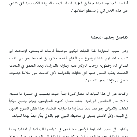
أما هذا فجذوره عميقة جداً في التربة، لذلك اتبعت الطريقة الكيميائية التي تقضي
على هذه الجذور التي لم نستطع اقتلاعها".
تفاصيل رحلتها البحثية
وعن سبب اختيارها لهذا النبات ليكون موضوعاً لرسالة الماجستير، أوضحت أن
"سبب اختياري لهذا الموضوع هو اقتراح قدمه دكتور في الجامعة وهو من لفت
انتباهي له، ولخطورته ووجب التركيز عليه وتناوله بالدراسة، وبعد التعمق في البحث
اقتنعت بفكرة العمل عليه أنني تناولته بالدراسة لأنني قدمت من خلالها توصيات
نتمنى أن تؤخذ بعين الاعتبار".
وأكدت على أن هذا النبات له مضار كبيرة جداً حيث يتسبب في خسارة ما نسبته
75% من المحاصيل الزراعية، وهذه خسارة كبيرة للمزارعين، وبيئياً يصبح مركزاً
للآفات والأمراض وهو يعد نباتاً ساماً إذا ما تناولته الماشية، وهذا يقلل التنوع الحيوي
في البيئة، ولأن الإنسان يعيش في محيطه البيئي فهو بالتالي يتأثر أيضاً بهذا النبات.
وأشارت إلى سبب اختيارها لموقعين مختلفين في دراستها الميدانية أو الحقلية وهما