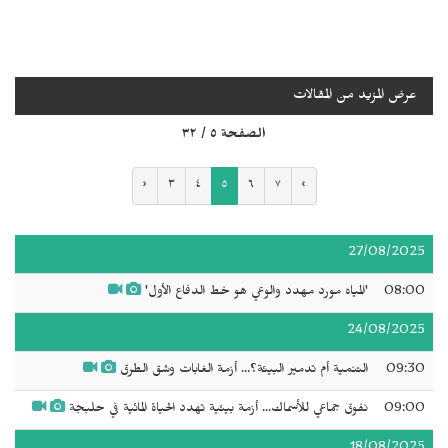
عرض المزيد من المقالات
الصفحة ٥ / ٣٢
‹
٣
٤
٥
٦
٧
›
27/08/2025
08:00
'المياه مورد مهدد والوعي هو خط الدفاع الأول'
24/08/2025
09:30
التنمية أم تدمير البيئة؟... أزمة الغابات وشق الطرق
09:00
نفوق جماعي للأسماك... أزمة بيئية تهدد الحياة المائية في حلبجة