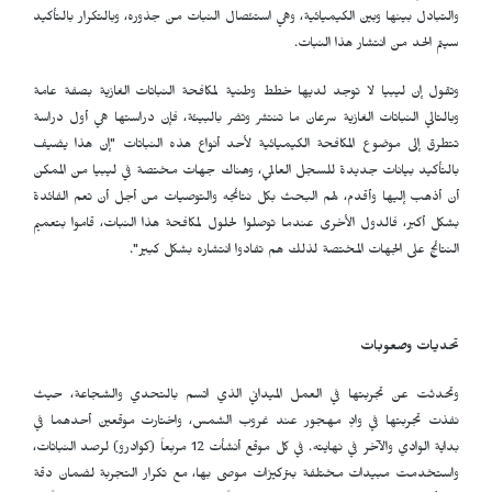
والتبادل بينها وبين الكيميائية، وهي استئصال النبات من جذوره، وبالتكرار بالتأكيد
سيتم الحد من انتشار هذا النبات.
وتقول إن ليبيا لا توجد لديها خطط وطنية لمكافحة النباتات الغازية بصفة عامة
وبالتالي النباتات الغازية سرعان ما تنتشر وتضر بالبيئة، فإن دراستها هي أول دراسة
تتطرق إلى موضوع المكافحة الكيميائية لأحد أنواع هذه النباتات "إن هذا يضيف
بالتأكيد بيانات جديدة للسجل العالمي، وهناك جهات مختصة في ليبيا من الممكن
أن أذهب إليها وأقدم، لهم البحث بكل نتائجه والتوصيات من أجل أن تعم الفائدة
بشكل أكبر، فالدول الأخرى عندما توصلوا لحلول لمكافحة هذا النبات، قاموا بتعميم
النتائج على الجهات المختصة لذلك هم تفادوا انتشاره بشكل كبير".
تحديات وصعوبات
وتحدثت عن تجربتها في العمل الميداني الذي اتسم بالتحدي والشجاعة، حيث
نفذت تجربتها في وادٍ مهجور عند غروب الشمس، واختارت موقعين أحدهما في
بداية الوادي والآخر في نهايته. في كل موقع أنشأت 12 مربعاً (كوادرو) لرصد النباتات،
واستخدمت مبيدات مختلفة بتركيزات موصى بها، مع تكرار التجربة لضمان دقة