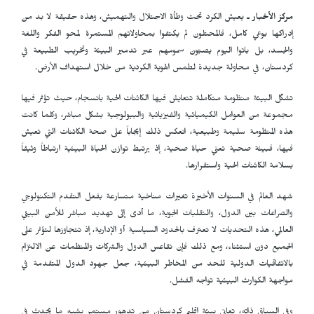
مركز الأخبار ـ
يعيش الكرد تحت وطأة الاحتلال والتهميش، وهذه حقيقة لا بد من
إدراكها بوعي كامل، فالمحتلون لم يكتفوا بمحاولاتهم المستمرة لمحو الفكر واللغة
والجسد، بل باتوا اليوم يصبّون سمومهم عبر تدمير البيئة وتخريب الطبيعة في
كردستان، في محاولة جديدة لطمس الهوية الكردية من خلال استهداف الأرض.
تشكّل البيئة منظومة متكاملة تتعايش فيها الكائنات الحية بانسجام، حيث تؤثر فيها
مجموعة من العوامل الكيميائية والفيزيائية والبيولوجية بشكل مباشر، وكلما كانت
هذه المنظومة سليمة وطبيعية، انعكس ذلك إيجاباً على صحة الكائنات التي تعيش
فيها، فبيئة صحية تعني حياة صحية، إذ يرتبط توازن الحياة البيئية ارتباطاً وثيقاً
بسلامة الكائنات الحية واستقرارها.
شهد العالم في السنوات الأخيرة تغيرات مناخية متسارعة بفعل التقدم التكنولوجي
والصراعات بين الدول، والتقلبات الجوية، ما أدى إلى تهديد مباشر للأمن البيئي
العالمي، هذه التحديات لا تعترف بالحدود السياسية أو الإدارية، إذ تتجاوزها لتؤثر على
الجميع دون استثناء، ومع ذلك فإن تقاعس الدول والشركات والمنظمات عن الالتزام
بالاتفاقيات الدولية للحد من المخاطر البيئية، جعل جهود الدول المتقدمة في
مواجهة الكوارث البيئية تواجه الفشل.
وفي السياق ذاته، تعاني بيئة إقليم كردستان من تدهور مستمر يشبه ما يحدث في