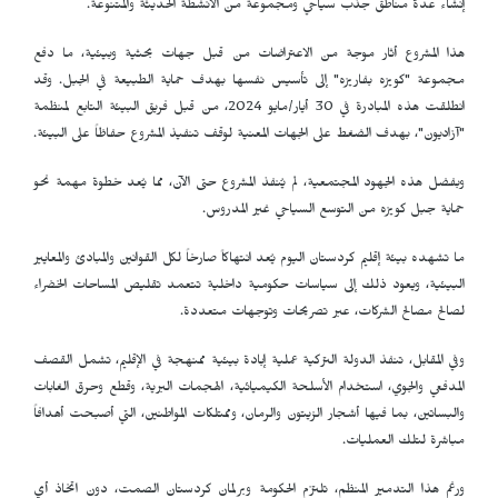
إنشاء عدة مناطق جذب سياحي ومجموعة من الأنشطة الحديثة والمتنوعة.
هذا المشروع أثار موجة من الاعتراضات من قبل جهات بحثية وبيئية، ما دفع
مجموعة "كویزە بفاريزە" إلى تأسيس نفسها بهدف حماية الطبيعة في الجبل. وقد
انطلقت هذه المبادرة في 30 أيار/مايو 2024، من قبل فريق البيئة التابع لمنظمة
"آزاديون"، بهدف الضغط على الجهات المعنية لوقف تنفيذ المشروع حفاظاً على البيئة.
وبفضل هذه الجهود المجتمعية، لم يُنفذ المشروع حتى الآن، مما يُعد خطوة مهمة نحو
حماية جبل كويزە من التوسع السياحي غير المدروس.
ما تشهده بيئة إقليم كردستان اليوم يُعد انتهاكاً صارخاً لكل القوانين والمبادئ والمعايير
البيئية، ويعود ذلك إلى سياسات حكومية داخلية تتعمد تقليص المساحات الخضراء
لصالح مصالح الشركات، عبر تصريحات وتوجهات متعددة.
وفي المقابل، تنفذ الدولة التركية عملية إبادة بيئية ممنهجة في الإقليم، تشمل القصف
المدفعي والجوي، استخدام الأسلحة الكيميائية، الهجمات البرية، وقطع وحرق الغابات
والبساتين، بما فيها أشجار الزيتون والرمان، وممتلكات المواطنين، التي أصبحت أهدافاً
مباشرة لتلك العمليات.
ورغم هذا التدمير المنظم، تلتزم الحكومة وبرلمان كردستان الصمت، دون اتخاذ أي