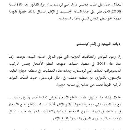
المعدّل، وبناءً على طلب مجلس وزراء إقليم كردستان، تم إقرار القانون رقم (8) لسنة
2008، الذي نصّ على حماية البيئة وتحسينها في الإقليم، ليشكّل بذلك خطوة قانونية
مهمة نحو تنظيم العمل البيئي وضمان استدامته.
الإبادة البيئية في إقليم كردستان
رغم وجود القوانين والاتفاقيات الدولية التي تلزم الدول بحماية البيئة، شرعت تركيا
منذ عام 2018 في تنفيذ عمليات ممنهجة لقطع الأشجار وتغيير التركيبة
الديموغرافية لغابات إقليم كردستان، وبدأت هذه العمليات في منطقة دوتازة التابعة
لهاوسنوور، بالتوازي مع منطقة تشليه في شمال كردستان، حيث أنشأت القوات
التركية طريقاً يمتد من تشليه إلى مدينة دوتازة.
وخلال إنشاء هذا الطريق، قامت بقطع الأشجار بعرض ثمانية أمتار وبطول يتناسب
مع متطلباتها، لكن بمجرد دخولها أراضي الإقليم تجاوزت ذلك لتقطع جميع الأشجار
في المنطقة، في انتهاك صارخ للمعايير البيئية والاتفاقيات الدولية، حيث تشكل
تهديداً مباشراً للتوازن البيئي والديموغرافي في الإقليم.