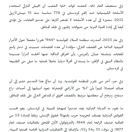
وفي منتصف العام ذاته، كشفت قوات حماية الشعب أن الجيش التركي استخدم
الأسلحة الكيميائية ضد إقليم كردستان في 779 مناسبة منذ 15 نيسان/أبريل
2022، مشيرة إلى أن هذه الأسلحة لا تقتصر آثارها على تدمير الغابات، بل تؤدي
أيضاً إلى إبادة الحياة البرية من حيوانات وطيور في تلك المناطق.
وفي عام 2025، أصدرت منظمة السلام الهولندية "
PAX
" تقريراً مفصلاً حول الأضرار
البيئية الناجمة عن القصف التركي، مؤكدةً أن هذه الهجمات تسببت في دمار واسع
للغابات وسلسلة جبال زاغروس، وأن الحرائق الناتجة عنها ألحقَت أضراراً جسيمة
بالنظام البيئي في الإقليم، ما يستدعي تحركاً دولياً عاجلاً لحماية ما تبقى من الطبيعة
في كردستان.
وفي جزء آخر من تقرير المنظمة الهولندية، ورد أن نتائج هذا التدمير تشير إلى أن
هناك احتمالاً كبيراً بأن 7% من الأراضي المحترقة تعود أسبابها إلى أحداث نزاع
مسلح، ويرجّح أن معظمها مرتبط بالقصف الجوي أو المدفعي التركي على تلك المناطق.
ما تقوم به الدولة التركية يُعد تدميراً ممنهجاً للبيئة في كردستان، وهو بحسب
القوانين الدولية يُصنّف كجريمة حرب وانتهاكاً لحقوق الإنسان، ووفقاً للمادة 53 من
اتفاقية جنيف الرابعة لعام 1949، والبروتوكول الأول الملحق باتفاقيات جنيف لعام
1977، في مواده 35 و54 و55، بالإضافة إلى الاتفاقيات الدولية الخاصة بحماية البيئة،