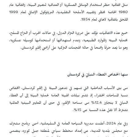
مثل اتفاقية حظر استخدام الوسائل العسكرية أو العدائية لتغيير البيئة، واتفاقية عام
1980 الخاصة بحظر وتقييد الأسلحة التقليدية، البروتوكول الإضافي لعام 1999
الملحق باتفاقية لاهاي لعام 1954.
جميع هذه الاتفاقيات تؤكد على ضرورة التزام الدول، في حالات الحرب أو النزاع المسلح،
بحماية البيئة والموارد الطبيعية، وعدم استهدافها أو استخدامها كوسيلة عسكرية،
وهو ما يُعد خرقاً واضحاً في حالة الهجمات التركية على أراضي إقليم كردستان.
منها انخفاض الغطاء النباتي في كردستان
من بين الأسباب الداخلية التي تسهم في تدهور البيئة في إقليم كردستان، انخفاض
نسبة المساحات الخضراء، إذ تشير بيانات الهيئة العامة لحماية البيئة إلى أن الغطاء
النباتي لا يتجاوز 12.4% من مساحة الإقليم، في حين أن المعايير البيئية العالمية
تشترط ألا تقل هذه النسبة عن 15%.
وفي عام 2024، أعلنت مديرية السياحة العامة في السليمانية، ضمن برنامج مشترك
مع مجلس بلدية المدينة، عن إعداد مخطط سياحي لمنطقة جبل كويزە، يتضمن