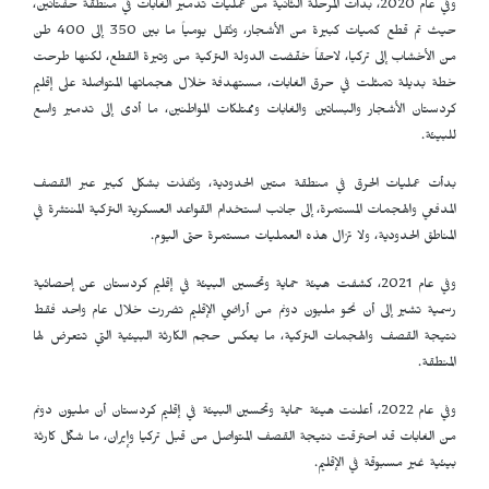
وفي عام 2020، بدأت المرحلة الثانية من عمليات تدمير الغابات في منطقة حفتانين،
حيث تم قطع كميات كبيرة من الأشجار، ونُقل يومياً ما بين 350 إلى 400 طن
من الأخشاب إلى تركيا، لاحقاً خفّضت الدولة التركية من وتيرة القطع، لكنها طرحت
خطة بديلة تمثلت في حرق الغابات، مستهدفة خلال هجماتها المتواصلة على إقليم
كردستان الأشجار والبساتين والغابات وممتلكات المواطنين، ما أدى إلى تدمير واسع
للبيئة.
بدأت عمليات الحرق في منطقة متين الحدودية، ونُفذت بشكل كبير عبر القصف
المدفعي والهجمات المستمرة، إلى جانب استخدام القواعد العسكرية التركية المنتشرة في
المناطق الحدودية، ولا تزال هذه العمليات مستمرة حتى اليوم.
وفي عام 2021، كشفت هيئة حماية وتحسين البيئة في إقليم كردستان عن إحصائية
رسمية تشير إلى أن نحو مليون دونم من أراضي الإقليم تضررت خلال عام واحد فقط
نتيجة القصف والهجمات التركية، ما يعكس حجم الكارثة البيئية التي تتعرض لها
المنطقة.
وفي عام 2022، أعلنت هيئة حماية وتحسين البيئة في إقليم كردستان أن مليون دونم
من الغابات قد احترقت نتيجة القصف المتواصل من قبل تركيا وإيران، ما شكّل كارثة
بيئية غير مسبوقة في الإقليم.