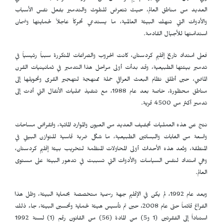
العديد من مناطق العالم، حيث تتعرض للتلوث والتدمير بفعل نفس الأسباب
والأدوات التي تنهك البيئة العالمية، ما يستدعي تحركاً عاجلاً لحمايتها وضمان
استدامتها للأجيال القادمة.
فعلى امتداد تاريخ إقليم كردستان، كانت الحروب والصراعات المتكررة سبباً رئيسياً في
تدمير بيئتها الطبيعية، وقد بدأت أولى مراحل هذا التدمير في ثمانينيات القرن
الماضي، حين أطلق نظام البعث العراقي حملة ممنهجة لتهجير القرى وتحويلها إلى
مناطق محظورة، خاصة بعد عام 1988، مع تنفيذ عمليات الأنفال التي أدت إلى
تدمير أكثر من 4500 قرية.
نتج عن هذه العمليات تجفيف العديد من العيون والموارد المائية، وانقراض مساحات
واسعة من الغابات والبساتين الطبيعية، ما شكّل ضربة قاسية للتوازن البيئي في
المنطقة، وتُعد هذه الأحداث أولى المحاولات المنظمة لتخريب بيئة إقليم كردستان،
وهي امتداد لنفس السياسات والأدوات التي تسببت في تدهور البيئة على مستوى
العالم.
وبعد عام 1992، لم يكن في الإقليم جهة رسمية متخصصة بحماية البيئة، وظل هذا
الفراغ قائماً حتى عام 2008، حين تم تأسيس هيئة لحماية وتحسين البيئة، جاء ذلك
استناداً إلى الفقرتين (1 و5) من المادة (56) من القانون رقم (1) لسنة 1992