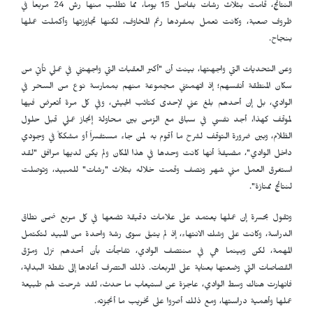
النتائج، قامت بثلاث رشات بفاصل 15 يوماً، مما تطلب منها رش 24 مربعاً في
ظروف صعبة، وكانت تعمل بمفردها رغم المخاوف، لكنها تجاوزتها وأكملت عملها
بنجاح.
وعن التحديات التي واجهتها، بينت أن "أكبر العقبات التي واجهتني في عملي تأتي من
سكان المنطقة أنفسهم؛ إذ اتهمتني مجموعة منهم بممارسة نوع من السحر في
الوادي، بل إن أحدهم بلغ عني لإحدى كتائب الجيش، وفي كل مرة أتعرض فيها
لموقف كهذا، أجد نفسي في سباق مع الزمن بين محاولة إنجاز عملي قبل حلول
الظلام، وبين ضرورة التوقف لشرح ما أقوم به لمن جاء مستفسراً أو مشككاً في وجودي
داخل الوادي"، مضيفةً أنها كانت وحدها في هذا المكان ولم يكن لديها مرافق "لقد
استغرق العمل مني شهر ونصف وقمت خلاله بثلاث "رشات" للمبيد، وتوصلت
لنتائج ممتازة".
وتقول بحسرة إن عملها يعتمد على علامات دقيقة تضعها في كل مربع ضمن نطاق
الدراسة، وكانت على وشك الانتهاء، إذ لم يتبقَ سوى رشة واحدة من المبيد لتكتمل
المهمة، لكن وبينما هي في منتصف الوادي، تفاجأت بأن أحدهم نزل ومزّق
القصاصات التي وضعتها بعناية على المربعات. ذلك التصرف أعادها إلى نقطة البداية،
فانهارت هناك وسط الوادي، عاجزة عن استيعاب ما حدث، لقد شرحت لهم طبيعة
عملها وأهمية دراستها، ومع ذلك أصرّوا على تخريب ما أنجزته.