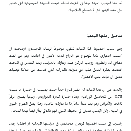
أما هذا فجذوره عميقة جداً في التربة، لذلك اتبعت الطريقة الكيميائية التي تقضي
على هذه الجذور التي لم نستطع اقتلاعها".
تفاصيل رحلتها البحثية
وعن سبب اختيارها لهذا النبات ليكون موضوعاً لرسالة الماجستير، أوضحت أن
"سبب اختياري لهذا الموضوع هو اقتراح قدمه دكتور في الجامعة وهو من لفت
انتباهي له، ولخطورته ووجب التركيز عليه وتناوله بالدراسة، وبعد التعمق في البحث
اقتنعت بفكرة العمل عليه أنني تناولته بالدراسة لأنني قدمت من خلالها توصيات
نتمنى أن تؤخذ بعين الاعتبار".
وأكدت على أن هذا النبات له مضار كبيرة جداً حيث يتسبب في خسارة ما نسبته
75% من المحاصيل الزراعية، وهذه خسارة كبيرة للمزارعين، وبيئياً يصبح مركزاً
للآفات والأمراض وهو يعد نباتاً ساماً إذا ما تناولته الماشية، وهذا يقلل التنوع الحيوي
في البيئة، ولأن الإنسان يعيش في محيطه البيئي فهو بالتالي يتأثر أيضاً بهذا النبات.
وأشارت إلى سبب اختيارها لموقعين مختلفين في دراستها الميدانية أو الحقلية وهما