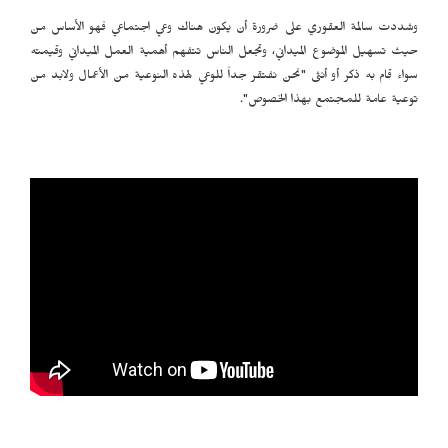
وشددت سالمة العقوري على ضرورة أن يكون هناك وعي اجتماعي فهو الأساس من
حيث تسهيل الموضوع الميداني، وتجعل الناس تتفهم أهمية العمل الميداني وقيمته
سواء قام به ذكر أو أنثى "نحن نفتقر جداً للوعي لهذه النوعية من الأعمال ولابد من
توعية عامة للمجتمع بهذا الخصوص".