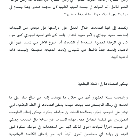
وادي القطارة، وجامعة العرب الطبية "في وادي القطارة كان النبات قد وصل لمرحلة
النمو الكامل، أما النبات في جامعة العرب الطبية كان حجمه صغير، وهذا يسمح لي
بالمقارنة بين النباتات وفاعلية المبيدات عليها".
ولفتت إلى أنها اعتمدت خلال العمل على دراستها على نوعين من المبيدات
إحداهما مبيد جهازي والآخر مبيد انتقائي، ولقد كان تأثير المبيد الجهازي كبير سواء
كان في المرحلة العمرية الصغيرة أم الكبيرة، أما النوع الآخر من المبيد فهو أقل
فاعلية، وقامت أيضاً بالخلط بين المبيدين وكانت النتيجة متوسطة وليست ذات
فاعلية قوية.
يمكن اعتمادها في الخطة الوطنية
وأوضحت سالمة العقوري أنها من خلال ما توصلت إليه من نتائج بناء على ما
قدمته في رسالة الماجستير تعد بيانات مهمة يمكن اعتمادها في الخطة الوطنية، فهي
ترتكز على التوجيه المبكر، ومكافحة النبات في مراحله المبكرة، ويمكن إعطاء المعلومات
للمزارعين عن كيفية التعامل معه، فهذه المبيدات غير صالحة لكل النباتات ويمكن
أن تسبب أضراراً لنباتات أخرى لذلك لابد من استخدامه في مرحلة مبكرة قبل
البدء في زراعة أي محاصيل أخرى، أيضاً لابد من إدخال المكافحة الميكانيكية