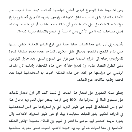
وعن اختيارها لهذا الموضوع ليكون أساس دراستها، أضافت "يعد هذا النبات من
الأعشاب الضارة والتي تسبب مشاكل كثيرة للمزارعين، وضرره الأكبر في أنه يقوم بإفراز
مواد كيميائية تعمل على تثبيط نمو أي نباتات محيطة به أو قريبة منه، وبذلك
يحتل مساحات كبيرة من الأرض ومن ثم يبدأ في النمو والانتشار بسرعة كبيرة".
وأشارت إلى أن بذور هذا النبات ضارة جداً فهي تزيح البذور المحلية وتطغى عليها
مثل بذور القمح والشعير، وبالتالي يقل مخزون البذور، وهذه تعتبر مشكلة كبيرة
للمزارعين، إضافة إلى أضراره البيئية فهو يؤثر على التنوع البيئي، وقد حاول المزارعون
بشتى الطرق القضاء عليه، ولم يجدوا حلاً له حتى هذه اللحظة، ولذلك كان الهدف
الرئيسي من دراستها هو إيجاد حل لهذه المشكلة بحيث يتم استخدامها فيما بعد
كخطة وطنية لمكافحة غزو النبات.
وتعلق سالمة العقوري على انتشار هذا النبات في ليبيا "لقد كان أول انتشار للنبات
على مستوى العالم في أستراليا عام 1901 ومن ثم بدأ ينتشر حول العالم ويتم إدخال هذا
النوع من النباتات إلى ليبيا عن طريق التربة التي يتم استيرادها من أجل استخدامها
في الزراعة فتكون بذور النبات متواجدة بها، أو عن طريق استيراد الأعلاف، ولأن
بذوره سريعة الانتشار فهو سرعان ما انتشر في ليبيا وفي العالم"، مضيفةً "ولكن المشكلة
الأساسية في هذا النبات هو أن جذوره عميقة فأغلب النبات تعتبر جذورها سطحية