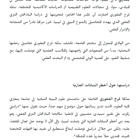
بنغازي ـ
في ليبيا، تواجه الباحثات العلميات تحديات مضاعفة عند العمل في
الميادين، سواء في مجالات العلوم الطبيعية أو الدراسات الأكاديمية المختلفة. سالمة
فرج العقوري اختارت أن تكسر هذا الحاجز، فتجربتها في دراسة الباذنجان البري
الفضي الذي يهدد المحاصيل والتنوع البيئي في ليبيا، تُبرز مزيجاً نادراً من الشجاعة
والإصرار العلمي.
من الوادي المنعزل إلى مختبر الجامعة، تكشف سالمة فرج العقوري تفاصيل رحلتها
البحثية، بدءاً من الصعوبات التي واجهتها، والمكاسب العلمية التي توصلت إليها، مع
تسليط الضوء على أهمية الوعي المجتمعي ودعم البحث العلمي.
دراستها حول أخطر النباتات الغازية
سالمة فرج العقوري
الحاصلة على ماجستير علوم البيئة النباتية في جامعة بنغازي
كلية العلوم، كانت تدور رسالتها حول موضوع مهم جداً، حيث تقول عنها "دراستي
ركزت على تقييم مبيدين عشبيين في فاعلية مكافحة الباذنجان البري الفضي، وهو
يعد من أخطر النباتات الغازية التي وصلت ليبيا، وإلى الآن لا يوجد حل فعال للقضاء
عليه، ولكن من خلال دراستي توصلت لنتائج نستطيع أن نفيد بها الجهات المختصة
بحيث يجدون حلاً جذرياً لهذه المشكلة".