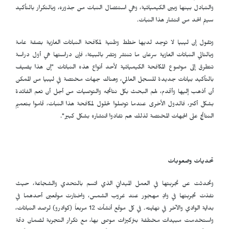
والتبادل بينها وبين الكيميائية، وهي استئصال النبات من جذوره، وبالتكرار بالتأكيد
سيتم الحد من انتشار هذا النبات.
وتقول إن ليبيا لا توجد لديها خطط وطنية لمكافحة النباتات الغازية بصفة عامة
وبالتالي النباتات الغازية سرعان ما تنتشر وتضر بالبيئة، فإن دراستها هي أول دراسة
تتطرق إلى موضوع المكافحة الكيميائية لأحد أنواع هذه النباتات "إن هذا يضيف
بالتأكيد بيانات جديدة للسجل العالمي، وهناك جهات مختصة في ليبيا من الممكن
أن أذهب إليها وأقدم، لهم البحث بكل نتائجه والتوصيات من أجل أن تعم الفائدة
بشكل أكبر، فالدول الأخرى عندما توصلوا لحلول لمكافحة هذا النبات، قاموا بتعميم
النتائج على الجهات المختصة لذلك هم تفادوا انتشاره بشكل كبير".
تحديات وصعوبات
وتحدثت عن تجربتها في العمل الميداني الذي اتسم بالتحدي والشجاعة، حيث
نفذت تجربتها في وادٍ مهجور عند غروب الشمس، واختارت موقعين أحدهما في
بداية الوادي والآخر في نهايته. في كل موقع أنشأت 12 مربعاً (كوادرو) لرصد النباتات،
واستخدمت مبيدات مختلفة بتركيزات موصى بها، مع تكرار التجربة لضمان دقة