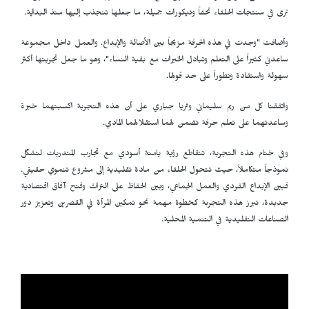
ترى في منتجات الحلفاء تحفاً وديكورات جميلة، ما جعلها تنجذب إليها منذ البداية.
وأضافت "وجدت في هذه الحرفة مزيجاً بين الأصالة والإبداع. والعمل داخل مجموعة
ساعدني كثيراً على التعلم وتبادل الخبرات مع بقية النساء"، وهو ما جعل تجربتها أكثر
سهولة واستفادة وتطوراً على حد قولها.
واتفقتا كل من ريم سليماني وثريا جباري على أن هذه التجربة اكسبتهما خبرة
وساعدتهما على تعلم حرفة تضمن لهما استقلالهما المادي.
وفي ختام هذه التجربة، تتقاطع رؤية يامنة أسودي مع تجارب المتدربات لتشكّل
نموذجاً متكاملاً، حيث تتحول الحلفاء من مادة تقليدية إلى مشروع تنموي حقيقي.
فبين الإبداع الفردي والعمل الجماعي، وبين الحفاظ على التراث وفتح آفاق اقتصادية
جديدة، تبرز هذه التجربة كخطوة مهمة نحو تمكين المرأة في القصرين وتعزيز دور
الصناعات التقليدية في التنمية المحلية.