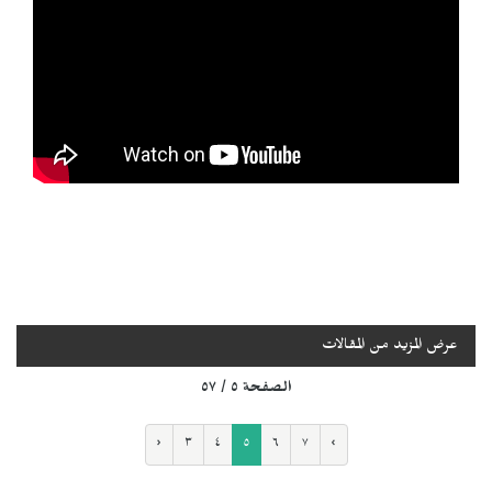
عرض المزيد من المقالات
الصفحة ٥ / ٥٧
‹
٣
٤
٥
٦
٧
›