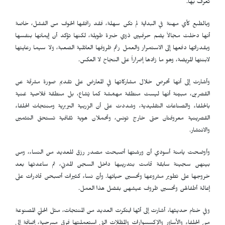
تعرف بها.
وبالطبع كأي مهنة في البداية لم تكن سهلة، فقد رافقها الخوف من الفشل، خاصة
أنها دخلت مجالاً يضم حرفيين ذوي خبرة طويلة، لكنها تؤكد أن إيمانها بنفسها
وبقدراتها دفعها إلى الاستمرار والعمل رغم ظروفها العائلية الصعبة، ولا سيما رعايتها
لابنتها المريضة، وهو ما زادها إصراراً على النجاح لا العكس.
وأشارت إلى أنها تحرص خلال مشاركاتها في المعارض على تقديم صورة مشرقة عن
القصرين، مبيّنة أنها ليست منطقة مهمّشة كما يُشاع، بل منطقة فلاحية غنية
بالحلفاء والصناعات التقليدية، وشددت على أن الزربية البربرية ومنتجات الحلفاء
القصرينية معروفتان حتى خارج تونس، وتحملان هوية ثقافية تستحق التثمين
والانتشار.
وأوضحت يامنة أسودي أنّ ورشتها أصبحت مصدر رزق للعديد من النساء، ومن
بينهن سجينة سابقة قامت بتدريبها داخل السجن المدني، ثم ساعدتها بعد
خروجها على تطوير مشروعها وتحسين حياتها. وأنّ نساء كثيرات أصبحن قادرات على
إعالة أطفالهن وتحسين ظروف عيشهن بفضل هذا العمل.
وفي ختام حديثها، أشارت إلى أنّها ابتكرت العديد من المنتجات، مثل الحليّ المصنوعة
من الحلفاء والأساور والإكسسوارات والمظلات التي استعملتها فرق مسرحية، إضافة إلى