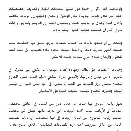
وأوضحت أنها تركّز في عملها على تسويق منتجات الحلفاء والتعريف بخصوصيات
الجهة، مع ابتكار تصاميم جديدة مثل الزنابيل والحصائر وتحويلها إلى لوحات حائطية
وأعمال فنية. وتقول إن بدايتها كانت باستعمال الحلفاء في الديكور والملابس والأثاث
المنزلي، قبل أن تكتشف شغفها الحقيقي بهذه المادة.
ولفتت إلى أن تعلقها بالحرفة بدأ عندما شاهدت جارتها تعمل بها، فتعلمت منها
تقنيات الغرز، لتدرك لاحقاً أن الحلفاء ليست مجرد مادة تقليدية، بل خامة قابلة
للتطوير والإبداع، تمنح الحرفي مساحة واسعة للابتكار.
وأضافت "حصّلت على بطاقة وشهادة كفاءة مهنية، ما مكّنني من المشاركة في
المعارض داخل تونس وخارجها، وأكسبني خبرة جعلتني أدرك أهمية تطوير المشروع
ليصبح مصدر رزق للعديد من النساء"، مشيرةً إلى أنها تسعى اليوم إلى توسيع
الورشة وتطويرها لتصبح مؤسسة حقيقية قادرة على الاستمرار.
تقول يامنة أسودي إنها عملت مع عدد كبير من النساء في مناطق مختلفة،
خصوصاً في الأرياف، حيث كانت الورشات التي تشرف عليها تشكّل لهن متنفساً
حقيقياً وفرصة للخروج من العزلة، ونوهت إلى أنها استطاعت أن تترك بصمتها
الخاصة من خلال مشروعها "هبة آرت للصناعات التقليدية"، الذي أصبح علامة