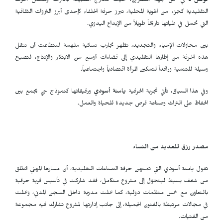
تونس ـ
في عمق جهة القصرين، حيث تمتزج الطبيعة بالتراث وتتشكل الحرف
التقليدية كجزء من الهوية المحلية، تبرز حرفة الحلفاء كإحدى أبرز الثروات الثقافية
التي تحمل في طياتها تاريخاً طويلاً من الإبداع اليدوي.
بين محاولات الإحياء والتجديد، تظهر تجارب نسائية ملهمة استطاعت أن تنقل
هذه الحرفة من إطارها التقليدي إلى فضاءات أوسع من الابتكار والإنتاج، لتصبح
وسيلة للتنمية ورافداً لتمكين المرأة اقتصادياً واجتماعياً.
وفي هذا السياق، تأتي تجربة الحرفية
يامنة أسودي
ورفيقاتها كنموذج حيّ يجمع بين
الحفاظ على التراث وصناعة فرص جديدة للحياة والعمل.
مصدر رزق للعديد من النساء
تقول يامنة أسودي التي تمتهن حرفة الصناعات التقليدية، أن مسارها المهني انطلق
من شغف بسيط ليتحوّل إلى مشروع متكامل، فقد شاركت في تأسيس قرية حرفية
بالتعاون مع خمس منظمات دولية، كما عملت مدرّبة داخل السجن المدني، وعملت
في مجالات مرتبطة بالفنون الجميلة، إلى جانب إدارتها لمشروع تشارك فيه مجموعة
من الفتيات.