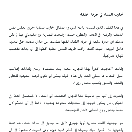
تجارب النساء في حرفة الحلفاء
في هذا الفضاء الذي أسسته يامنة أسودي، تتشكل تجارب نسائية أخرى تعكس نفس
الشغف والرغبة في التعلم والتطور، حيث أوضحت المتدربة
ريم سليماني
إنها لم تكن
تملك أي خبرة سابقة في حرفة الحلفاء، لكنها تعلّمت من خلال متابعة عمل المدربة
داخل الورشة، حيث كانت تراقب طريقة العمل خطوة بخطوة إلى أن بدأت تكتسب
المهارة تدريجياً.
وقالت "أعجبت كثيراً بهذا المجال، خاصة بعد مشاهدة برامج ولقاءات إعلامية
حول الحلفاء، مما جعلني اقتنع بأن هذه الحرفة يمكن أن تكون فرصة حقيقية للتطور
والتعلم والعمل وكسب مصدر رزق".
وأشارت إلى أنها مع دخولها هذا المجال اكتشفت أن الحلفاء لا تُستعمل فقط في
الديكور، بل يمكن تحويلها إلى منتجات متنوعة ومفيدة، لافتةً إلى أن التعلّم كان
سلساً بفضل روح التعاون داخل المجموعة.
من جهتها، قالت المتدربة
ثريا جباري
"أول ما جذبني إلى حرفة الحلفاء هو جمالها
وقدرتها على تحويل مواد بسيطة إلى قطع فنية مميزة تزيّن البيوت"، مشيرةً إلى أن