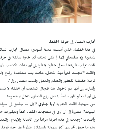
تجارب النساء في حرفة الحلفاء
في هذا الفضاء الذي أسسته يامنة أسودي، تتشكل تجارب نس
المتدربة
ريم سليماني
إنها لم تكن تملك أي خبرة سابقة في حرفة 
كانت تراقب طريقة العمل خطوة بخطوة إلى أن بدأت تكتسب المهارة
وقالت "أعجبت كثيراً بهذا المجال، خاصة بعد مشاهدة برامج ولقا
فرصة حقيقية للتطور والتعلم والعمل وكسب مصدر رزق".
وأشارت إلى أنها مع دخولها هذا المجال اكتشفت أن الحلفاء لا تُ
إلى أن التعلّم كان سلساً بفضل روح التعاون داخل المجموعة.
من جهتها، قالت المتدربة
ثريا جباري
"أول ما جذبني إلى حرفة ا
البيوت"، مشيرةً إلى أن ترى في منتجات الحلفاء تحفاً وديكورات ج
وأضافت "وجدت في هذه الحرفة مزيجاً بين الأصالة والإبداع. والع
وهو ما جعل تجربتها أكثر سهولة واستفادة وتطوراً على حد قولها.