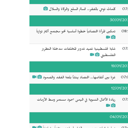
07:
كلماتٌ توحي بالفقر... قسائم السلع والزكاة والسلال
30/01/20
08:
تمكين المرأة اقتصادياً خطوة أساسية نحو مجتمع أكثر توازناً
07:
شابة فلسطينية تعيد تدوير المخلفات مدخلة التطريز
الفلسطيني
19/01/20
07:
غزة بين أنقاضها… اقتصاد ينشأ بلغة الفقد والصمود
12/01/20
07:
ريادة الأعمال النسوية في اليمن صمود مستمر وسط الأزمات
04/01/20