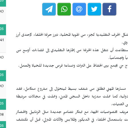
26
00
26
 الحرف التقليدية كجزء من الهوية المحلية، تبرز حرفة الحلفاء كإحدى أبرز
41
دوي.
استطاعت أن تنقل هذه الحرفة من إطارها التقليدي إلى فضاءات أوسع من
00
ً واجتماعياً.
ج حيّ يجمع بين الحفاظ على التراث وصناعة فرص جديدة للحياة والعمل.
26
00
ن مسارها المهني انطلق من شغف بسيط ليتحوّل إلى مشروع متكامل، فقد
ية، كما عملت مدرّبة داخل السجن المدني، وعملت في مجالات مرتبطة
26
ن الفتيات.
عريف بخصوصيات الجهة، مع ابتكار تصاميم جديدة مثل الزنابيل والحصائر
08
ت باستعمال الحلفاء في الديكور والملابس والأثاث المنزلي، قبل أن تكتشف
26