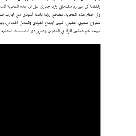
واتفقتا كل من ريم سليماني وثريا جباري على أن هذه التجربة اك
وفي ختام هذه التجربة، تتقاطع رؤية يامنة أسودي مع تجارب المت
مشروع تنموي حقيقي. فبين الإبداع الفردي والعمل الجماعي، وبي
مهمة نحو تمكين المرأة في القصرين وتعزيز دور الصناعات التقليدية