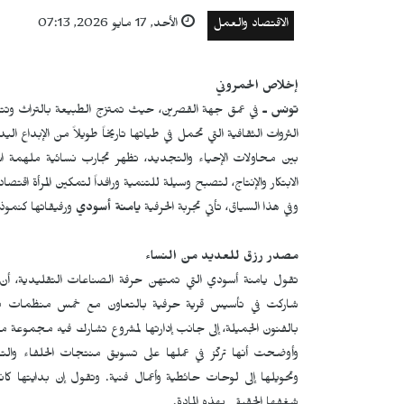
الاقتصاد والعمل
الأحد, 17 مايو 2026, 07:13
إخلاص الحمروني
تونس ـ
في عمق جهة القصرين، حيث تمتزج الطبيعة بالتراث وتتشكل
الثروات الثقافية التي تحمل في طياتها تاريخاً طويلاً من الإبداع الي
بين محاولات الإحياء والتجديد، تظهر تجارب نسائية ملهمة 
الابتكار والإنتاج، لتصبح وسيلة للتنمية ورافداً لتمكين المرأة اقتصاديا
وفي هذا السياق، تأتي تجربة الحرفية
يامنة أسودي
ورفيقاتها كنموذ
مصدر رزق للعديد من النساء
تقول يامنة أسودي التي تمتهن حرفة الصناعات التقليدية، أ
شاركت في تأسيس قرية حرفية بالتعاون مع خمس منظمات دول
بالفنون الجميلة، إلى جانب إدارتها لمشروع تشارك فيه مجموعة م
وأوضحت أنها تركّز في عملها على تسويق منتجات الحلفاء والت
وتحويلها إلى لوحات حائطية وأعمال فنية. وتقول إن بدايتها كان