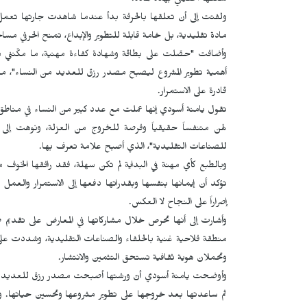
شغفها الحقيقي بهذه المادة.
ولفتت إلى أن تعلقها بالحرفة بدأ عندما شاهدت جارتها تعمل
مادة تقليدية، بل خامة قابلة للتطوير والإبداع، تمنح الحرفي مساح
وأضافت "حصّلت على بطاقة وشهادة كفاءة مهنية، ما مكّنني م
أهمية تطوير المشروع ليصبح مصدر رزق للعديد من النساء"، مشير
قادرة على الاستمرار.
تقول يامنة أسودي إنها عملت مع عدد كبير من النساء في مناطق
لهن متنفساً حقيقياً وفرصة للخروج من العزلة، ونوهت إل
للصناعات التقليدية"، الذي أصبح علامة تعرف بها.
وبالطبع كأي مهنة في البداية لم تكن سهلة، فقد رافقها الخو
تؤكد أن إيمانها بنفسها وبقدراتها دفعها إلى الاستمرار والعمل رغ
إصراراً على النجاح لا العكس.
وأشارت إلى أنها تحرص خلال مشاركاتها في المعارض على تقديم 
منطقة فلاحية غنية بالحلفاء والصناعات التقليدية، وشددت على أ
وتحملان هوية ثقافية تستحق التثمين والانتشار.
وأوضحت يامنة أسودي أنّ ورشتها أصبحت مصدر رزق للعديد من
ثم ساعدتها بعد خروجها على تطوير مشروعها وتحسين حياتها. 