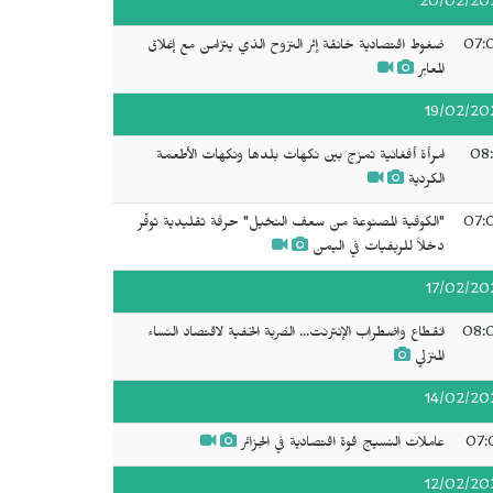
20/02/20
07:
ضغوط اقتصادية خانقة إثر النزوح الذي يتزامن مع إغلاق
المعابر
19/02/20
08:
امرأة أفغانية تمزج بين نكهات بلدها ونكهات الأطعمة
الكردية
07:
"الكوفية المصنوعة من سعف النخيل" حرفة تقليدية توفّر
دخلاً للريفيات في اليمن
17/02/20
08:
انقطاع واضطراب الإنترنت... الضربة الخفية لاقتصاد النساء
المنزلي
14/02/20
07:
عاملات النسيج قوة اقتصادية في الجزائر
12/02/20