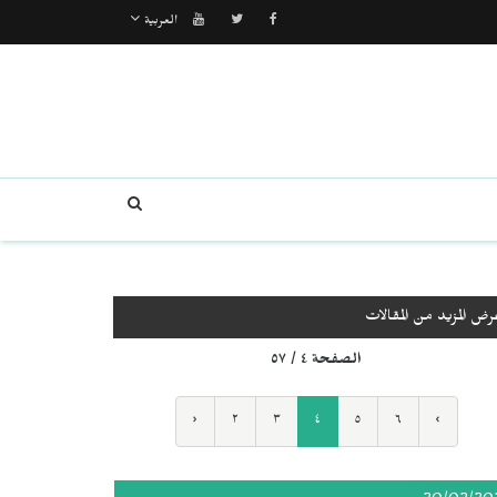
العربية
رض المزيد من المقالات
الصفحة ٤ / ٥٧
‹
٢
٣
٤
٥
٦
›