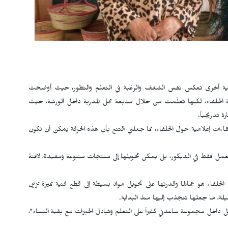
ائية أخرى تعكس نفس الشغف والرغبة في التعلم والتطور، حيث أوضحت
الحلفاء، لكنها تعلّمت من خلال متابعة عمل المدربة داخل الورشة، حيث
 تدريجياً.
ءات إعلامية حول الحلفاء، مما جعلني اقتنع بأن هذه الحرفة يمكن أن تكون
ستعمل فقط في الديكور، بل يمكن تحويلها إلى منتجات متنوعة ومفيدة، لافتةً
لحلفاء هو جمالها وقدرتها على تحويل مواد بسيطة إلى قطع فنية مميزة تزيّن
ميلة، ما جعلها تنجذب إليها منذ البداية.
مل داخل مجموعة ساعدني كثيراً على التعلم وتبادل الخبرات مع بقية النساء"،