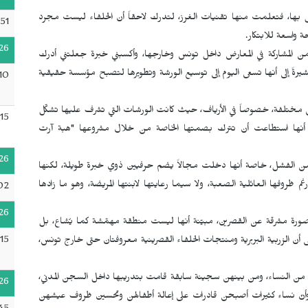
 بها، فتعلمت منها تقنيات الغرز، لتدرك لاحقاً أن الحلفاء ليست مجرد
51
ة واسعة للابتكار.
26
ن المشاركة في المعارض داخل تونس وخارجها، وأكسبني خبرة جعلتني أدرك
ةً إلى أنها تسعى اليوم إلى توسيع الورشة وتطويرها لتصبح مؤسسة حقيقية
10
 مختلفة، خصوصاً في الأرياف، حيث كانت الورشات التي تشرف عليها تشكّل
15
ى أنها استطاعت أن تترك بصمتها الخاصة من خلال مشروعها "هبة آرت
26
ف من الفشل، خاصة أنها دخلت مجالاً يضم حرفيين ذوي خبرة طويلة، لكنها
م ظروفها العائلية الصعبة، ولا سيما رعايتها لابنتها المريضة، وهو ما زادها
02
26
صورة مشرقة عن القصرين، مبيّنة أنها ليست منطقة مهمّشة كما يُشاع، بل
15
ن الزربية البربرية ومنتجات الحلفاء القصرينية معروفتان حتى خارج تونس،
 النساء، ومن بينهن سجينة سابقة قامت بتدريبها داخل السجن المدني،
26
وأنّ نساء كثيرات أصبحن قادرات على إعالة أطفالهن وتحسين ظروف عيشهن