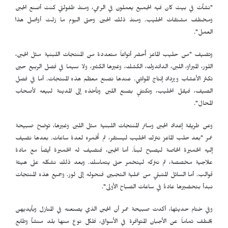
"نشأت في بيت كان فيه الجميع يعملون في الرعي، ومنذ طفولتي كنت أصنع الجبن
ومختلف مشتقات الحليب. ومنذ ذلك الحين وحتى اليوم ما زلت أواصل هذا
العمل".
وتضيف "من حليب الماعز أُحضر أنواعاً متعددة من المنتجات اللبنية مثل الجبن،
اللور، الميراو، اللبن، الداندوك، الكشك، وغيرها الكثير، ولا سيما في فصل الربيع حين
تكثر الأعشاب ويزداد إنتاج المواشي. عندها نصنع معظم هذه المنتجات. أما في فصل
الصيف، فيقل الحليب، ونكتفي بصنع اللبن ونأخذه إلى المدينة لبيعه لأصحاب
المحال".
وعن طريقة إعداد الجبن وسائر المنتجات اللبنية مثل اللبن وغيرها، توضح صبيحة
عمر "بعد حلب الماعز نترك الحليب ليستقر، ثم نُخمره لعدة ساعات. بعدها نضيف
إليه الخميرة الخاصة ليصبح لبناً. أما الجبن، فنضيف له الخميرة أيضاً مع مادة
علاجية مخصصة، ثم نتركه ليتخمر حتى يتماسك. وبعد ذلك نشكله على هيئة
قوالب. أما السائل المتبقي من عملية التجبين فنحوله إلى لور. وجميع هذه المنتجات
نبدأ بتحضيرها عادةً في ساعات الصباح الأولى".
وفي ختام حديثها، أكدت صبيحة عمر أن الجبن الذي يصنعنه في المنازل وبأيديهن
يختلف تماماً عن الأجبان المتوافرة في الأسواق، فلكل نوع منها بلد منشأ وطابع