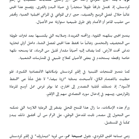
كويه ـ
يُعد الجبن الكردي واحداً من أبرز وأشهى المنتجات التقليدية في إقليم
كردستان، إذ يحمل تاريخاً طويلاً متجذراً في حياة البدو والقرى. ويُصنع هذا الجبن
غالباً خلال فصلي الربيع والصيف، حين ترعى المواشي في المراعي الجبلية الغنية، ويُحضر
من حليب الماعز أو الأغنام وفق طرق طبيعية متوارثة عبر الأجيال.
يتميز الجبن بنكهته القوية، ورائحته الفريدة، وصلابته التي يكتسبها بعد فترات طويلة
من التجفيف والتخمير. وغالباً ما يحفظ هذا الجبن لفصل الشتاء داخل أوانٍ فخارية
تدفن تحت الأرض. كما يضاف إليه أحياناً مقدار قليل من الرماد، مما يمنحه نكهة
خاصة ويجعله يستخدم في بعض الأحيان كعلاج طبيعي في الممارسات الشعبية.
كما تتميز المنتجات اللبنية في إقليم كردستان بإمكاناتها الاقتصادية الكبيرة، فلو
حظيت بالاهتمام الكافي، لأصبحت بمثابة "ثروة بيضاء" لا تقل شأناً عن "النفط
الأسود". إذ تمتلك قابلية التصدير إلى الخارج، مما يوفر فرص عمل أوسع للرعاة
والمزارعين، ويسهم في إدخال مورد اقتصادي مهم إلى الإقليم.
ورغم هذه الإمكانات، ما زال هذا المنتج المحلي يفتقر إلى الرعاية اللازمة التي تمكنه
من التحول إلى مصدر ثابت للدخل الوطني، على الرغم من أن تحقيق ذلك يبدو
ممكناً في المستقبل.
وعن صناعة الجبن الكردي، تقول
صبيحة عمر
، من قرية "تيماروك" في إقليم كردستان