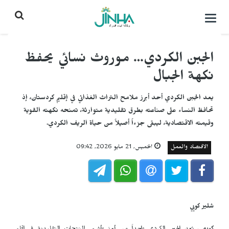
التحكم
بالقائمة
الجبن الكردي… موروث نسائي يحفظ
نكهة الجبال
يعد الجبن الكردي أحد أبرز ملامح التراث الغذائي في إقليم كردستان، إذ
تحافظ النساء على صناعته بطرق تقليدية متوارثة، تمنحه نكهته القوية
وقيمته الاقتصادية، ليبقى جزءاً أصيلاً من حياة الريف الكردي.
الاقتصاد والعمل
الخميس, 21 مايو 2026, 09:42
شلير كويي