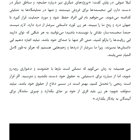
لیلا صوفی در پایان گفت: «پروژه‌های دیگری نیز درباره حلبچه و مناطق دیگر در
دست دارم. این مجسمه‌ها برای فروش نیستند و تنها در نمایشگاه‌ها به نمایش
گذاشته می‌شوند. می‌خواهم نام این افراد حفظ شود و مورد حمایت قرار گیرد تا
جهان درد و رنج ما را ببیند. هر زن کورد داستانی سرشار از درد دارد. لازم نیست
حتماً مجسمه‌ساز، نقاش یا نویسنده باشید؛ می‌توانید به هر شکلی که توان دارید
این روایت‌ها را بازگو کنید، حتی اگر تنها با صدای خود باشد. نباید اجازه دهیم این
داستان‌ها بمیرند، زیرا ما سرشار از دردها و زخم‌هایی هستیم که هرگز به‌طور کامل
التیام نمی‌یابند
.
من همیشه به زنان می‌گویم که ممکن است بارها با خشونت و دشواری روبه‌رو
شوید، اما از مبارزه برای دستیابی به حقوق خود دست نکشید و نترسید. اگر قرار
است رنجی را تحمل کنیم، بهتر است در مسیر دفاع از حقوق خود باشد. نباید
متوقف شویم؛ هر زن باید اثری از خود بر جای بگذارد و چیزی ماندگار برای
آیندگان به یادگار بگذارد
.
»