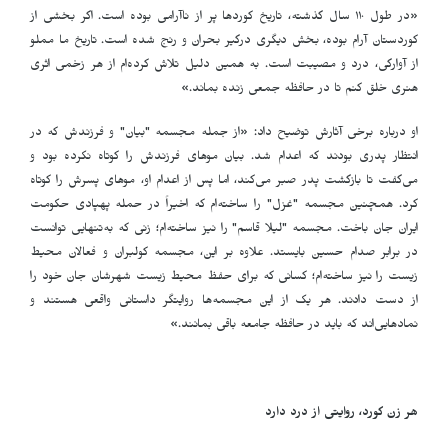
«در طول ۱۱۰ سال گذشته، تاریخ کوردها پر از ناآرامی بوده است. اگر بخشی از
کوردستان آرام بوده، بخش دیگری درگیر بحران و رنج شده است. تاریخ ما مملو
از آوارگی، درد و مصیبت است. به همین دلیل تلاش کرده‌ام از هر زخمی اثری
هنری خلق کنم تا در حافظه جمعی زنده بماند
.
»
او درباره برخی آثارش توضیح داد: «از جمله مجسمه "بیان" و فرزندش که در
انتظار پدری بودند که اعدام شد. بیان موهای فرزندش را کوتاه نکرده بود و
می‌گفت تا بازگشت پدر صبر می‌کند، اما پس از اعدام او، موهای پسرش را کوتاه
کرد. همچنین مجسمه "غزل" را ساخته‌ام که اخیراً در حمله پهپادی حکومت
ایران جان باخت. مجسمه "لیلا قاسم" را نیز ساخته‌ام؛ زنی که به‌تنهایی توانست
در برابر صدام حسین بایستد. علاوه بر این، مجسمه کولبران و فعالان محیط
زیست را نیز ساخته‌ام؛ کسانی که برای حفظ محیط زیست شهرشان جان خود را
از دست دادند. هر یک از این مجسمه‌ها روایتگر داستانی واقعی هستند و
نمادهایی‌اند که باید در حافظه جامعه باقی بمانند
.
»
هر زن کورد، روایتی از درد دارد