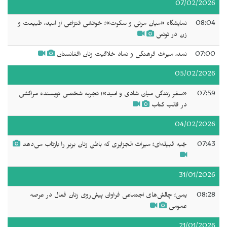
07/02/2026
08:04
نمایشگاه «میان مرئی و سکوت»؛ خوانشی انتزاعی از امید، طبیعت و
زن در تونس
07:00
نمد، میراث فرهنگی و نماد خلاقیت زنان افغانستان
05/02/2026
07:59
«سفر زندگی میان شادی و امید»؛ تجربه شخصی نویسنده مراکشی
در قالب کتاب
04/02/2026
07:43
جُبه قبیله‌ای؛ میراث الجزایری که باطن زنان بربر را بازتاب می‌دهد
31/01/2026
08:28
یمن؛ چالش‌های اجتماعی فراوان پیشِ‌روی زنان فعال در عرصه
عمومی
21/01/2026