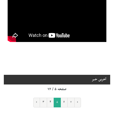
آخرین خبر
صفحه ۵ / ۷۶
‹
۳
۴
۵
۶
۷
›