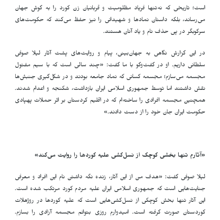
است؛ تاریخی که نه‌تنها فریاد مظلومیت و قربانیان زن کورد را به گوش جهان
می‌رساند، بلکه داستان نمادها و شهیدانی را نیز حفظ می‌کند که حکومت‌های
سرکوبگر در پی حذف نام و یاد آنان هستند
.
در این گزارش نگاهی به جهان‌بینی، پیام و روایت‌های پشت آثار لیلا صوفی
سلطانی داریم. او در گفت‌وگو با ما گفت: «چند سالی است که با سیم مفتول
مجسمه می‌سازم؛ مجسمه کسانی که نماد جامعه بودند و در شکل‌گیری جنبش‌ها
نقش داشتند اما توسط جمهوری اسلامی ایران بازداشت، شکنجه و اعدام شدند.
همچنین مجسمه افرادی را ساخته‌ام که در اقلیم کردستان بر اثر حملات پهپادی
حکومت ایران جان خود را از دست دادند
.
»
«آثارم تنها بخشی کوچک از نسل‌کشی علیه کوردها را روایت می‌کند»
لیلا صوفی گفت: «هدف من از این آثار، زنده نگه داشتن نام این افراد و معرفی
جنایت‌هایی است که جمهوری اسلامی ایران علیه مردم کورد مرتکب شده است.
این آثار تنها بخش کوچکی از نسل‌کشی‌هایی است که علیه کوردها در روژهلات
کوردستان صورت گرفته است. امیدوارم روزی بتوانم مجسمه آزادی را بسازم.