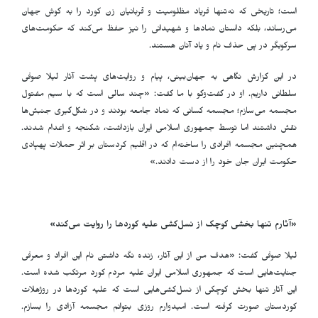
است؛ تاریخی که نه‌تنها فریاد مظلومیت و قربانیان زن کورد را به گوش جهان
می‌رساند، بلکه داستان نمادها و شهیدانی را نیز حفظ می‌کند که حکومت‌های
سرکوبگر در پی حذف نام و یاد آنان هستند
.
در این گزارش نگاهی به جهان‌بینی، پیام و روایت‌های پشت آثار لیلا صوفی
سلطانی داریم. او در گفت‌وگو با ما گفت: «چند سالی است که با سیم مفتول
مجسمه می‌سازم؛ مجسمه کسانی که نماد جامعه بودند و در شکل‌گیری جنبش‌ها
نقش داشتند اما توسط جمهوری اسلامی ایران بازداشت، شکنجه و اعدام شدند.
همچنین مجسمه افرادی را ساخته‌ام که در اقلیم کردستان بر اثر حملات پهپادی
حکومت ایران جان خود را از دست دادند
.
»
«آثارم تنها بخشی کوچک از نسل‌کشی علیه کوردها را روایت می‌کند»
لیلا صوفی گفت: «هدف من از این آثار، زنده نگه داشتن نام این افراد و معرفی
جنایت‌هایی است که جمهوری اسلامی ایران علیه مردم کورد مرتکب شده است.
این آثار تنها بخش کوچکی از نسل‌کشی‌هایی است که علیه کوردها در روژهلات
کوردستان صورت گرفته است. امیدوارم روزی بتوانم مجسمه آزادی را بسازم.