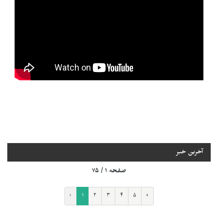
آخرین خبر
صفحه ۱ / ۷۵
‹
۱
۲
۳
۴
۵
›