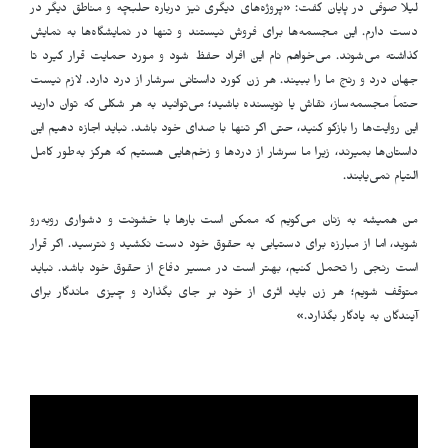
لیلا صوفی در پایان گفت: «پروژه‌های دیگری نیز درباره حلبچه و مناطق دیگر در
دست دارم. این مجسمه‌ها برای فروش نیستند و تنها در نمایشگاه‌ها به نمایش
گذاشته می‌شوند. می‌خواهم نام این افراد حفظ شود و مورد حمایت قرار گیرد تا
جهان درد و رنج ما را ببیند. هر زن کورد داستانی سرشار از درد دارد. لازم نیست
حتماً مجسمه‌ساز، نقاش یا نویسنده باشید؛ می‌توانید به هر شکلی که توان دارید
این روایت‌ها را بازگو کنید، حتی اگر تنها با صدای خود باشد. نباید اجازه دهیم این
داستان‌ها بمیرند، زیرا ما سرشار از دردها و زخم‌هایی هستیم که هرگز به‌طور کامل
التیام نمی‌یابند
.
من همیشه به زنان می‌گویم که ممکن است بارها با خشونت و دشواری روبه‌رو
شوید، اما از مبارزه برای دستیابی به حقوق خود دست نکشید و نترسید. اگر قرار
است رنجی را تحمل کنیم، بهتر است در مسیر دفاع از حقوق خود باشد. نباید
متوقف شویم؛ هر زن باید اثری از خود بر جای بگذارد و چیزی ماندگار برای
آیندگان به یادگار بگذارد
.
»