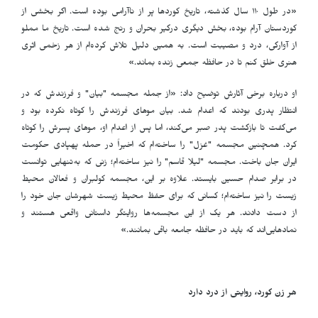
«در طول ۱۱۰ سال گذشته، تاریخ کوردها پر از ناآرامی بوده است. اگر بخشی از
کوردستان آرام بوده، بخش دیگری درگیر بحران و رنج شده است. تاریخ ما مملو
از آوارگی، درد و مصیبت است. به همین دلیل تلاش کرده‌ام از هر زخمی اثری
هنری خلق کنم تا در حافظه جمعی زنده بماند
.
»
او درباره برخی آثارش توضیح داد: «از جمله مجسمه "بیان" و فرزندش که در
انتظار پدری بودند که اعدام شد. بیان موهای فرزندش را کوتاه نکرده بود و
می‌گفت تا بازگشت پدر صبر می‌کند، اما پس از اعدام او، موهای پسرش را کوتاه
کرد. همچنین مجسمه "غزل" را ساخته‌ام که اخیراً در حمله پهپادی حکومت
ایران جان باخت. مجسمه "لیلا قاسم" را نیز ساخته‌ام؛ زنی که به‌تنهایی توانست
در برابر صدام حسین بایستد. علاوه بر این، مجسمه کولبران و فعالان محیط
زیست را نیز ساخته‌ام؛ کسانی که برای حفظ محیط زیست شهرشان جان خود را
از دست دادند. هر یک از این مجسمه‌ها روایتگر داستانی واقعی هستند و
نمادهایی‌اند که باید در حافظه جامعه باقی بمانند
.
»
هر زن کورد، روایتی از درد دارد