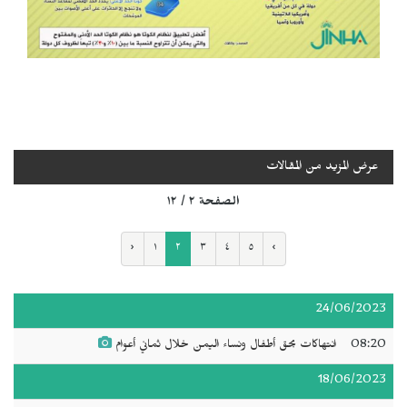
عرض المزيد من المقالات
الصفحة ٢ / ١٢
‹
١
٢
٣
٤
٥
›
24/06/2023
08:20
انتهاكات بحق أطفال ونساء اليمن خلال ثماني أعوام
18/06/2023