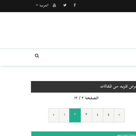
العربية
رض المزيد من المقالات
الصفحة ٢ / ١٢
‹
١
٢
٣
٤
٥
›