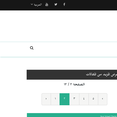
العربية
رض المزيد من المقالات
الصفحة ٢ / ١٢
‹
١
٢
٣
٤
٥
›