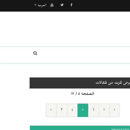
العربية
رض المزيد من المقالات
الصفحة ٥ / ١٢
‹
٣
٤
٥
٦
٧
›