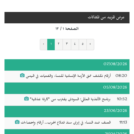
عرض المزيد من المقالات
الصفحة ١ / ١٢
‹
١
٢
٣
٤
٥
›
07/08/2026
08:20
أرقام تكشف عمق الأزمة الإنسانية للنساء والفتيات في اليمن
05/08/2026
10:52
برنامج الأغذية العالمي: السودان يقترب من "كارثة غذائية"
23/06/2026
11:13
العنف ضد النساء في إيران منذ اندلاع الحرب... أرقام وإحصاءات