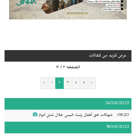
عرض المزيد من المقالات
الصفحة ٢ / ١٢
‹
١
٢
٣
٤
٥
›
24/06/2023
08:20
انتهاكات بحق أطفال ونساء اليمن خلال ثماني أعوام
18/06/2023