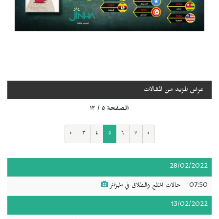
عرض المزيد من المقالات
الصفحة ٥ / ١٢
‹
٣
٤
٥
٦
٧
›
28/02/2022
07:50
حالات الخلع والطلاق في الجزائر
13/02/2022