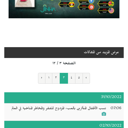
عرض المزيد من المقالات
الصفحة ٣ / ١٢
‹
١
٢
٣
٤
٥
›
31/10/2022
07:06
نسب الأطفال المتأثرين بالعبء المزدوج للفقر والمخاطر المناخية في العالم
02/10/2022