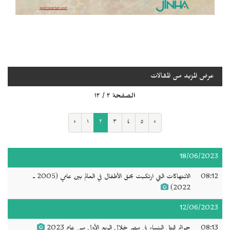
عرض المزيد من المقالات
الصفحة ٢ / ١٢
‹
١
٢
٣
٤
٥
›
18/06/2023
08:12
الانتهاكات التي ارتكبت بحق الأطفال في العالم بين عامي (2005 ـ
2022)
12/06/2023
08:13
جرائم قتل النساء في مصر خلال الربع الأول من عام 2023