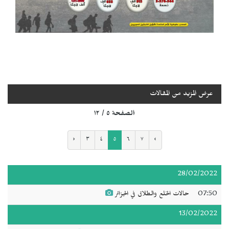
عرض المزيد من المقالات
الصفحة ٥ / ١٢
‹
٣
٤
٥
٦
٧
›
28/02/2022
07:50
حالات الخلع والطلاق في الجزائر
13/02/2022