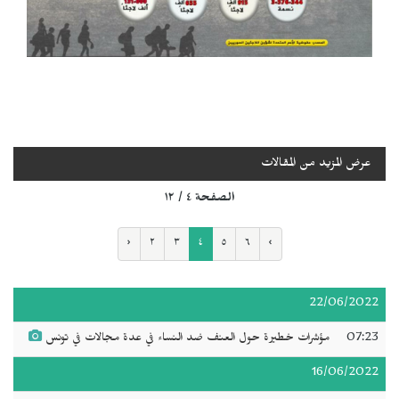
عرض المزيد من المقالات
الصفحة ٤ / ١٢
‹
٢
٣
٤
٥
٦
›
22/06/2022
07:23
مؤشرات خطيرة حول العنف ضد النساء في عدة مجالات في تونس
16/06/2022