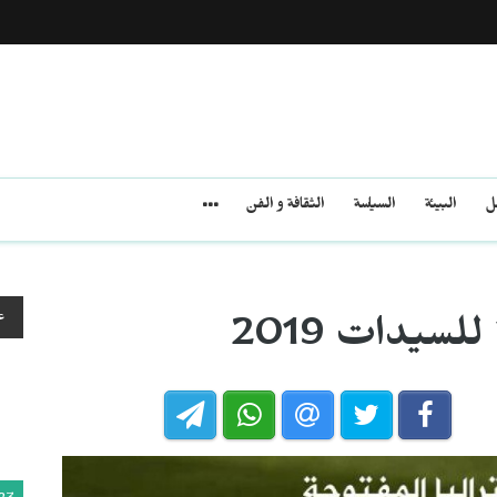
مل
البيئة
السياسة
الثقافة و الفن
ع
لسيدات 2019