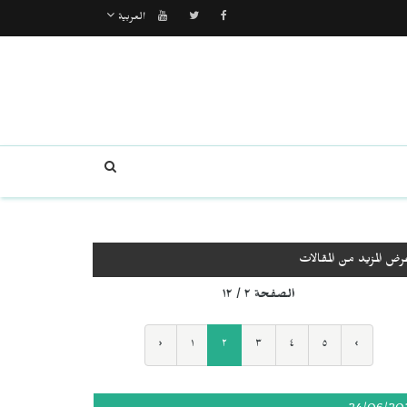
العربية
رض المزيد من المقالات
الصفحة ٢ / ١٢
‹
١
٢
٣
٤
٥
›