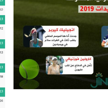
23
20
23
12
23
13
23
18
23
26