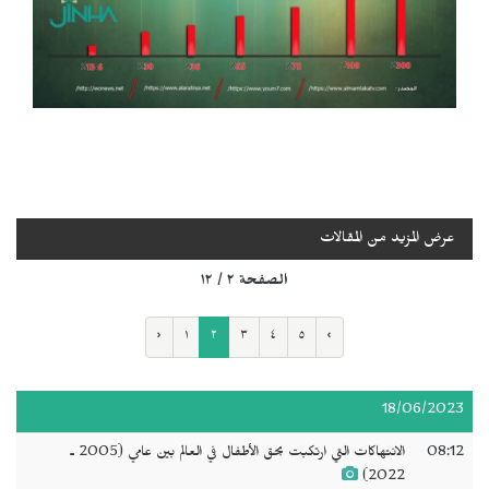
عرض المزيد من المقالات
الصفحة ٢ / ١٢
‹
١
٢
٣
٤
٥
›
18/06/2023
08:12
الانتهاكات التي ارتكبت بحق الأطفال في العالم بين عامي (2005 ـ
2022)