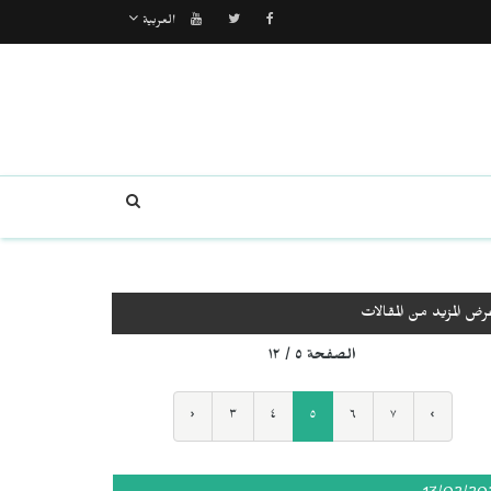
العربية
رض المزيد من المقالات
الصفحة ٥ / ١٢
‹
٣
٤
٥
٦
٧
›