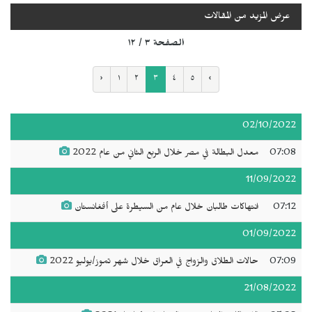
عرض المزيد من المقالات
الصفحة ٣ / ١٢
‹
١
٢
٣
٤
٥
›
02/10/2022
07:08
معدل البطالة في مصر خلال الربع الثاني من عام 2022
11/09/2022
07:12
انتهاكات طالبان خلال عام من السيطرة على أفغانستان
01/09/2022
07:09
حالات الطلاق والزواج في العراق خلال شهر تموز/يوليو 2022
21/08/2022