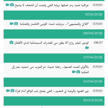
07:00
عراقية تعيد رسم حياتها بريشة الفن وتثبت أن الشغف لا يشيخ
11/04/2026
07:00
"‬اللائي وقصصهن‫"…‬ سرديات لنساء قاومن الانكسار والهشاشة ‬‬‬‬
09/04/2026
08:37
كومين فيلم روج آفا يطور من القدرات السينمائية لدى الأطفال
07/04/2026
07:00
بالألوان كتبت قصتها... رحلة شيماء عز العرب من صعيد مصر إلى
العالمية
05/04/2026
07:00
بين القيود والرغبة في التغيير… الفن يفتح باب الواقع أمام المرأة
30/03/2026