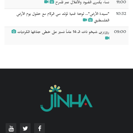
11:00
نساء يكسرن القيود والأغلال عبر المسرح
10:32
"سيدة الأرض"… لوحة فنية تُولد من الركام مع حلول يوم الأرض
الفلسطيني
09:00
روزيرين شيخو ذات الـ 14 عاماً تسير على خطى جدّاتها الكرديات