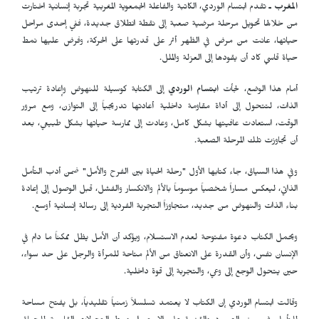
المغرب ـ
تقدم ابتسام الوردي، الكاتبة والفاعلة الجمعوية المغربية تجربة إنسانية اختارت
من خلالها تحويل مرحلة مرضية صعبة إلى نقطة انطلاق جديدة، ففي إحدى مراحل
حياتها، عانت من مرض في الظهر أثر على قدرتها على الحركة، وفرض عليها نمط
حياة قاسي كاد أن يقودها إلى العزلة والملل.
أمام هذا الوضع، لجأت
ابتسام الوردي
إلى الكتابة كوسيلة للنهوض وإعادة ترتيب
الذات، لتتحول إلى أداة مقاومة داخلية أعادتها تدريجياً إلى التوازن، ومع مرور
الوقت، استعادت عافيتها بشكل كامل، وعادت إلى ممارسة حياتها بشكل طبيعي، بعد
أن تجاوزت تلك المرحلة الصعبة.
وفي هذا السياق، جاء كتابها الأول "رحلة الحياة بين الفرح والأمل" ضمن أدب التأمل
الذاتي، ليعكس مساراً شخصياً موسوماً بالألم والانكسار والفشل، قبل الوصول إلى إعادة
بناء الذات والنهوض من جديد، متجاوزاً التجربة الفردية إلى رسالة إنسانية أوسع.
ويحمل الكتاب دعوة مفتوحة لعدم الاستسلام، ويؤكد أن الأمل يظل ممكناً ما دام في
الإنسان نفس، وأن القدرة على الانعتاق من الألم متاحة للمرأة والرجل على حد سواء،
حين يتحول الوجع إلى وعي، والتجربة إلى قوة داخلية.
وقالت ابتسام الوردي إن الكتاب لا يعتمد تسلسلاً زمنياً تقليدياً، بل يفتح مساحة