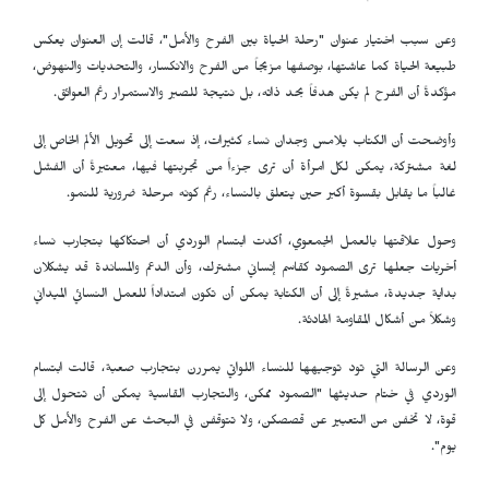
وعن سبب اختيار عنوان "رحلة الحياة بين الفرح والأمل"، قالت إن العنوان يعكس
طبيعة الحياة كما عاشتها، بوصفها مزيجاً من الفرح والانكسار، والتحديات والنهوض،
مؤكدةً أن الفرح لم يكن هدفاً بحد ذاته، بل نتيجة للصبر والاستمرار رغم العوائق.
وأوضحت أن الكتاب يلامس وجدان نساء كثيرات، إذ سعت إلى تحويل الألم الخاص إلى
لغة مشتركة، يمكن لكل امرأة أن ترى جزءاً من تجربتها فيها، معتبرةً أن الفشل
غالباً ما يقابل بقسوة أكبر حين يتعلق بالنساء، رغم كونه مرحلة ضرورية للنمو.
وحول علاقتها بالعمل الجمعوي، أكدت ابتسام الوردي أن احتكاكها بتجارب نساء
أخريات جعلها ترى الصمود كقاسم إنساني مشترك، وأن الدعم والمساندة قد يشكلان
بداية جديدة، مشيرةً إلى أن الكتابة يمكن أن تكون امتداداً للعمل النسائي الميداني
وشكلاً من أشكال المقاومة الهادئة.
وعن الرسالة التي تود توجيهها للنساء اللواتي يمررن بتجارب صعبة، قالت ابتسام
الوردي في ختام حديثها "الصمود ممكن، والتجارب القاسية يمكن أن تتحول إلى
قوة، لا تخفن من التعبير عن قصصكن، ولا تتوقفن في البحث عن الفرح والأمل كل
يوم".