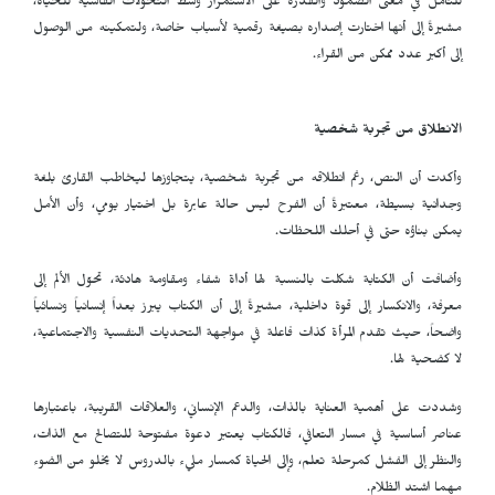
للتأمل في معنى الصمود والقدرة على الاستمرار وسط التحولات القاسية للحياة،
مشيرةً إلى أنها اختارت إصداره بصيغة رقمية لأسباب خاصة، ولتمكينه من الوصول
إلى أكبر عدد ممكن من القراء.
الانطلاق من تجربة شخصية
وأكدت أن النص، رغم انطلاقه من تجربة شخصية، يتجاوزها ليخاطب القارئ بلغة
وجدانية بسيطة، معتبرةً أن الفرح ليس حالة عابرة بل اختيار يومي، وأن الأمل
يمكن بناؤه حتى في أحلك اللحظات.
وأضافت أن الكتابة شكلت بالنسبة لها أداة شفاء ومقاومة هادئة، تحوّل الألم إلى
معرفة، والانكسار إلى قوة داخلية، مشيرةً إلى أن الكتاب يبرز بعداً إنسانياً ونسائياً
واضحاً، حيث تقدم المرأة كذات فاعلة في مواجهة التحديات النفسية والاجتماعية،
لا كضحية لها.
وشددت على أهمية العناية بالذات، والدعم الإنساني، والعلاقات القريبة، باعتبارها
عناصر أساسية في مسار التعافي، فالكتاب يعتبر دعوة مفتوحة للتصالح مع الذات،
والنظر إلى الفشل كمرحلة تعلم، وإلى الحياة كمسار مليء بالدروس لا يخلو من الضوء
مهما اشتد الظلام.