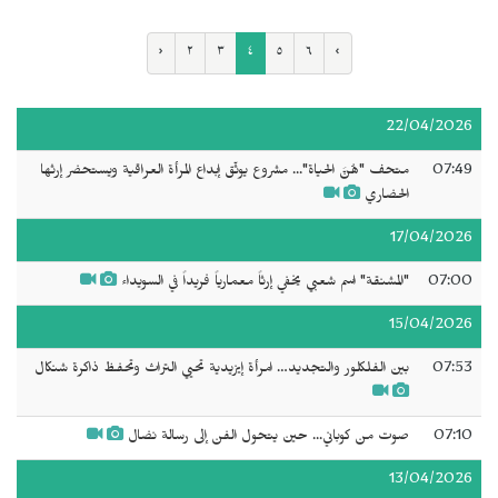
‹
٢
٣
٤
٥
٦
›
22/04/2026
07:49
متحف "هُنَّ الحياة"... مشروع يوثّق إبداع المرأة العراقية ويستحضر إرثها
الحضاري
17/04/2026
07:00
"المشنقة" اسم شعبي يخفي إرثاً معمارياً فريداً في السويداء
15/04/2026
07:53
بين الفلكلور والتجديد… امرأة إيزيدية تحيي التراث وتحفظ ذاكرة شنكال
07:10
صوت من كوباني... حين يتحول الفن إلى رسالة نضال
13/04/2026