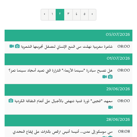
‹
١
٢
٣
٤
٥
›
05/07/2026
08:00
شاعرة مغربية نهلت من النبع الإنساني لتصقل تجربتها الشعرية
01/07/2026
08:00
هل تصبح مبادرة "سينما الأربعاء" الشرارة التي تعيد أمجاد سينما تعز؟
29/06/2026
08:00
معهد "فجين" ثورة فنية تنهض بالأجيال على أنغام الثقافة الكردية
28/06/2026
08:08
من موسكو إلى عدن... أنيسة أنيس ترقص بالتراث على إيقاع التحدي