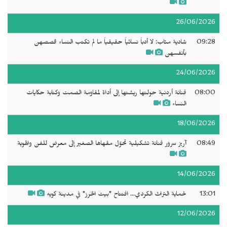
26/06/2026
09:28
شادية منّاب: لا أدباً نسائياً حقيقياً ما لم تكتب النساء قصصهن
بأنفسهن
24/06/2026
08:00
فنانة أردنية حولتها ريشتها إلى أداة لمقاومة الصمت وكتابة حكايات
النساء
18/06/2026
08:49
آريز سروَر فنانة تشكيلية تحوّل مقهاها الصغير إلى معرض للفن والهوية
14/06/2026
13:01
لحماية التراث الكردي... افتتاح "بيت الخرز" في مدينة كويه
12/06/2026