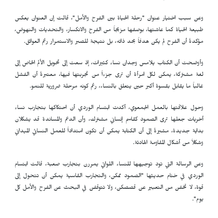
وعن سبب اختيار عنوان "رحلة الحياة بين الفرح والأمل"، قالت إن العنوان يعكس
طبيعة الحياة كما عاشتها، بوصفها مزيجاً من الفرح والانكسار، والتحديات والنهوض،
مؤكدةً أن الفرح لم يكن هدفاً بحد ذاته، بل نتيجة للصبر والاستمرار رغم العوائق.
وأوضحت أن الكتاب يلامس وجدان نساء كثيرات، إذ سعت إلى تحويل الألم الخاص إلى
لغة مشتركة، يمكن لكل امرأة أن ترى جزءاً من تجربتها فيها، معتبرةً أن الفشل
غالباً ما يقابل بقسوة أكبر حين يتعلق بالنساء، رغم كونه مرحلة ضرورية للنمو.
وحول علاقتها بالعمل الجمعوي، أكدت ابتسام الوردي أن احتكاكها بتجارب نساء
أخريات جعلها ترى الصمود كقاسم إنساني مشترك، وأن الدعم والمساندة قد يشكلان
بداية جديدة، مشيرةً إلى أن الكتابة يمكن أن تكون امتداداً للعمل النسائي الميداني
وشكلاً من أشكال المقاومة الهادئة.
وعن الرسالة التي تود توجيهها للنساء اللواتي يمررن بتجارب صعبة، قالت ابتسام
الوردي في ختام حديثها "الصمود ممكن، والتجارب القاسية يمكن أن تتحول إلى
قوة، لا تخفن من التعبير عن قصصكن، ولا تتوقفن في البحث عن الفرح والأمل كل
يوم".