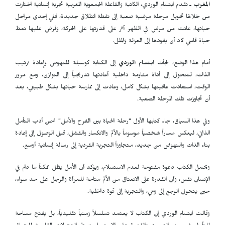
المغرب ـ
تقدم ابتسام الوردي، الكاتبة والفاعلة الجمعوية المغربية تجربة إنسانية اختارت
من خلالها تحويل مرحلة مرضية صعبة إلى نقطة انطلاق جديدة، ففي إحدى مراحل
حياتها، عانت من مرض في الظهر أثر على قدرتها على الحركة، وفرض عليها نمط
حياة قاسي كاد أن يقودها إلى العزلة والملل.
أمام هذا الوضع، لجأت
ابتسام الوردي
إلى الكتابة كوسيلة للنهوض وإعادة ترتيب
الذات، لتتحول إلى أداة مقاومة داخلية أعادتها تدريجياً إلى التوازن، ومع مرور
الوقت، استعادت عافيتها بشكل كامل، وعادت إلى ممارسة حياتها بشكل طبيعي، بعد
أن تجاوزت تلك المرحلة الصعبة.
وفي هذا السياق، جاء كتابها الأول "رحلة الحياة بين الفرح والأمل" ضمن أدب التأمل
الذاتي، ليعكس مساراً شخصياً موسوماً بالألم والانكسار والفشل، قبل الوصول إلى إعادة
بناء الذات والنهوض من جديد، متجاوزاً التجربة الفردية إلى رسالة إنسانية أوسع.
ويحمل الكتاب دعوة مفتوحة لعدم الاستسلام، ويؤكد أن الأمل يظل ممكناً ما دام في
الإنسان نفس، وأن القدرة على الانعتاق من الألم متاحة للمرأة والرجل على حد سواء،
حين يتحول الوجع إلى وعي، والتجربة إلى قوة داخلية.
وقالت ابتسام الوردي إن الكتاب لا يعتمد تسلسلاً زمنياً تقليدياً، بل يفتح مساحة