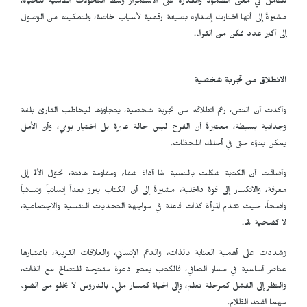
للتأمل في معنى الصمود والقدرة على الاستمرار وسط التحولات القاسية للحياة،
مشيرةً إلى أنها اختارت إصداره بصيغة رقمية لأسباب خاصة، ولتمكينه من الوصول
إلى أكبر عدد ممكن من القراء.
الانطلاق من تجربة شخصية
وأكدت أن النص، رغم انطلاقه من تجربة شخصية، يتجاوزها ليخاطب القارئ بلغة
وجدانية بسيطة، معتبرةً أن الفرح ليس حالة عابرة بل اختيار يومي، وأن الأمل
يمكن بناؤه حتى في أحلك اللحظات.
وأضافت أن الكتابة شكلت بالنسبة لها أداة شفاء ومقاومة هادئة، تحوّل الألم إلى
معرفة، والانكسار إلى قوة داخلية، مشيرةً إلى أن الكتاب يبرز بعداً إنسانياً ونسائياً
واضحاً، حيث تقدم المرأة كذات فاعلة في مواجهة التحديات النفسية والاجتماعية،
لا كضحية لها.
وشددت على أهمية العناية بالذات، والدعم الإنساني، والعلاقات القريبة، باعتبارها
عناصر أساسية في مسار التعافي، فالكتاب يعتبر دعوة مفتوحة للتصالح مع الذات،
والنظر إلى الفشل كمرحلة تعلم، وإلى الحياة كمسار مليء بالدروس لا يخلو من الضوء
مهما اشتد الظلام.