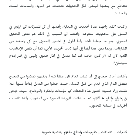
تتقاطع مع بعضها البعض، فكل المحتويات تتحدث عن الحرية، والساحات العامة،
والعنف".
وأكدت "لقد واجهنا عدة تحديات في البداية، وأهمها أن كل المشاركات كن ترغبن في
العمل على محتويات متنوعة، وأعتقد أن السبب في ذلك هو نقص المحتوى
النسوي، وهو ما جعلنا نأخذ وقتاً أطول في اختيار المحتوى مع كل واحدة من
المشاركات، وربما يعود هذا أيضاً إلى أنها كانت تجربتنا الأولى، كما أن نقص الإمكانيات
المادية كان له أثر كبير، خاصة أننا كنا نعمل في إطار جمعوي وليس في إطار إنتاج
سينمائي".
وأشارت آمال حجاج إلى أن غياب الدعم كان عائقاً كبيراً، ولكنهم تمكنوا من النجاح
بفضل الدعم الذي قدم من قبل النساء، حيث جعلوا من العمل إنتاجاً نسوياً مئة
بالمئة، ورغم صعوبة تحقيق هذه النقطة، كنّ مؤمنات بالفكرة والبرنامج، حيث نجحن
في إخراج وإنتاج 4 أفلام، كما استفادت الجريدة النسوية من التدريب رفقة ناشطات
أخريات في صناعة المحتوى.
كتابات... نضالات... تكريمات وإنتاج ملتزم بقضية نسوية