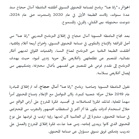
الجزائر ـ
"رانا هنا" برنامج لصناعة المحتوى النسوي أطلقته الناشطة آمال حجاج منذ
عدة سنوات، وكانت الطبعة الأولى في عام 2020 واستمرت حتى عام 2024،
تنوعت محتوياته بين الكتابي، والمرئي، والمسموع.
بعد نجاح الناشطة النسوية آمال حجاج في إطلاق البرنامج التدريبي "رانا هنا" من
أجل المرافقة والإنتاج والتكوين في صناعة المحتوى النسوي، وإخراج أربعة أفلام وثائقية،
أطلقت الطبعة الثانية من البرنامج لصالح النساء والفتيات اللواتي لديهن أفكار
نضالية، للتعبير عن تطلعاتهن وأفكارهن بكل حرية ودون قيود، حيث يهدف
البرنامج إلى تقديم فرص لهن للتعبير عن أنفسهن بأعمال محترفة، وتمكينهن من
إيصال أفكارهن بسلاسة.
تقول الناشطة النسوية وصاحبة برنامج "رانا هنا"
آمال حجاج،
أنه تم
إطلاق المبادرة
عام 2019 خلال حركة شعبية كبيرة، وكان التواصل مع الإعلام وصناع المحتوى أمراً
مهماً للغاية، لذلك فكروا كمناضلات في تجسيد فكرة المشروع على أرض الواقع من
خلال استخدام أدوات يكون لها أثر أكبر في استقطاب الجمهور والتقرب من المحترفين
في صناعة المحتوى، مشيرةً إلى أن الغالبية كان لديها رؤية ترغب في فرضها على نوع
المحتوى الذي كانوا يريدون إنتاجه، ومن هنا جاءت فكرة إطلاق المشروع والعمل على
تدريب وتمكين فريق نسوي مسؤول عن صناعة المحتوى.