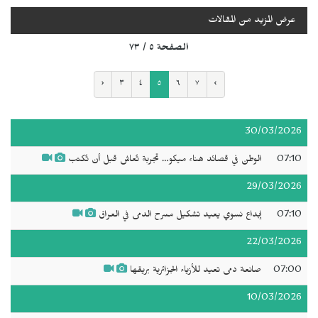
عرض المزيد من المقالات
الصفحة ٥ / ٧٣
‹
٣
٤
٥
٦
٧
›
30/03/2026
07:10
الوطن في قصائد هناء ميكو… تجربة تُعاش قبل أن تُكتب
29/03/2026
07:10
إبداع نسوي يعيد تشكيل مسرح الدمى في العراق
22/03/2026
07:00
صانعة دمى تعيد للأزياء الجزائرية بريقها
10/03/2026