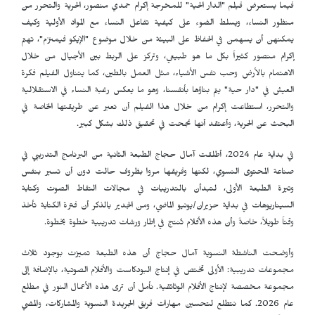
فيما يستعرض فيلم "الدار الحية" للمخرجة إكرام حمدي منصور، الحرية والتحرر من
منظور النساء، ويسلط الضوء على كيفية تفاعل النساء مع المواد الأولية وكيف
يمكنهن أن يسهمن في الحفاظ على البيئة من خلال موضوع "الإيكو فيمنزم"، تهتم
إكرام منصور كثيراً بكل ما هو طبيعي، وتركز على الربط بين الأجيال من خلال
الاهتمام بالأرض وحب نفس الأشياء، مثل العمل بالطين، كما يتناول الفيلم فكرة
العيش في "دار حية" يتم بناؤها بأنفسنا، وهو ما يعكس رغبة النساء في الاستقلالية
والتحرر، استطاعت إكرام من خلال هذا الفيلم أن تعبر عن طريقتها الخاصة في
البحث عن الحرية، وأعتقد أنها نجحت في تحقيق ذلك بشكل كبير.
في بداية عام 2024، أطلقت آمال حجاج الطبعة الثانية من البرنامج التدريبي في
صناعة المحتوى النسوي، لكنها وفريقها مروا بظروف حالت دون أن تسير بنفس
وتيرة الطبعة الأولى، لتبدأن بالتدريبات في مجالات التقاط الصوت وكتابة
السيناريوهات في بداية حزيران/يونيو الماضي، ومن الجدير بالذكر أن فترة الكتابة تأخذ
وقتاً طويلاً، خاصةً وأن هذه الأفلام تُنتج في إطار ورشات تدريبية خطوة بخطوة.
وأوضحت الناشطة النسوية آمال حجاج أن هذه الطبعة تميزت بوجود ثلاث
مجموعات تدريبية: الأولى تختص في إنتاج البودكاست والأفلام الصوتية، بالإضافة إلى
مجموعة مخصصة لإنتاج الأفلام الوثائقية. نأمل أن ترى هذه الأعمال النور في مطلع
عام 2026. كما نتطلع لتحسين مهارات فريق الجريدة النسوية والمشاركات، والمضي