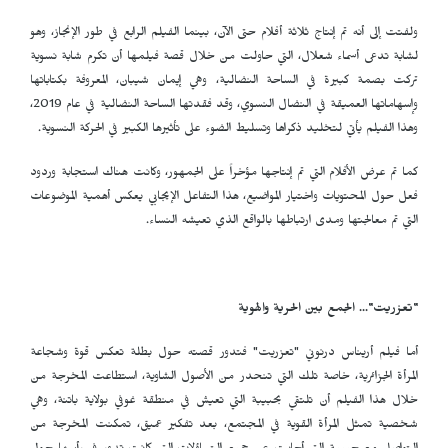
ولفتت إلى أنه تم إنتاج ثلاثة أفلام حتى الآن، بينما الفيلم الرابع في طور الإنجاز، وهو
لشابة تدعى أسماء شعلال، التي حاولت من خلال قصة فيلمها أن تكرم شابة نسوية
تركت بصمة كبيرة في الساحة النضالية، وهي إيمان شيبان، المعروفة بكتاباتها
وإسهاماتها العميقة في النضال النسوي، وقد فقدتها الساحة النضالية في عام 2019،
وهذا الفيلم يأتي لتخليد ذكراها وتسليط الضوء على تأثيرها الكبير في الحركة النسوية.
كما تم عرض الأفلام التي تم إنتاجها مؤخراً على الجمهور، وكانت هناك استجابة وردود
فعل حول المحتويات واختيار المواضيع، هذا التفاعل الإيجابي يعكس أهمية الموضوعات
التي تم معالجتها ومدى ارتباطها بالواقع الذي تعيشه النساء.
"تعزريت"... الجمع بين الحرية والهوية
أما فيلم أريناس درنوني "تعزريت" فتدور قصته حول بطلة تعكس قوة وشجاعة
المرأة الجزائرية، خاصة تلك التي تنحدر من الأصول الشاوية، استطاعت المخرجة من
خلال هذا الفيلم أن تلتقي بحبيبة التي تعيش في منطقة غوفي بولاية باتنة، وهي
شخصية تمثل المرأة القوية في المجتمع، بعد تفكير عميق، تمكنت المخرجة من