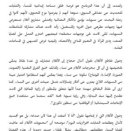
ولفتت إلى أن هذا البرنامج هو فرصة لخلق مساحة إبداعية للنساء والشابات
للحديث عن نضالهن النسوي، منوهةً أنهم لم يفرضوا نوع المحتوى، لأنهم كانوا في
رحلة البحث عن نسويات يؤمنَّ بالأفكار النضالية ويحملن مشاريع أفلام تستعرض
فيها وجهات نظرهن حول الحرية والمستقبل، وأنه كانت هناك مشاركة للناشطات
النسويات، لكن كانت لهن توجهات مختلفة؛ فبعضهن اخترن العمل على قضايا
العنف، ودور المرأة في التغيير المناخي والاقتصاد، وكيفية فرض أنفسهن في المساحات
العامة.
وحول تقاطع الأفلام، تقول آمال حجاج إن الأفلام تتشارك في عدة نقاط يمكن
تلخيصها في أن كل مخرجات الأفلام هن نساء، وكذلك جميع الفرق التقنية (الصوت،
الصورة، الإضاءة، المونتاج) مكونة من نساء، وهذا يعكس أنهم استطاعوا اختيار عينة
من النسويات اللاتي يعبرن عن أفكار وتساؤلات تمثل عينات أخرى من النساء، كما
ترى أن نقاط التقاطع مهمة جداً لأنها تتعلق بالمنظور أو زاوية المعالجة التي كانت
تطمح إليها منذ البداية، وهي رؤية نسوية بحتة "لقد سئمنا من مشاهدة جميع
الإنتاجات السينمائية أو الوثائقية من منظور ذكوري".
وحول الأفلام التي تم إنتاجها تقول "أنا لا أعتقد أن هذا كان صدفة، بل هو تجسيد
لآمال وتطلعات الشابات الجزائريات اليوم"، موضحة أن "محتويات الأفلام قد عالجت
قضايا النساء وتطلعاتهن ومطالبهّن بشكل تلقائي، حيث وجدنا أن هذه القضايا