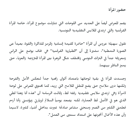
حضور المرأة
يضم المعرض أيضاً على العديد من اللوحات التي تناولت موضوع المرأة، خاصة المرأة
القرقنية والتي ترتدي الملابس التقليدية التونسية.
تقول سهيلة عروس أن المرأة "حاضرة كقيمة إنسانية وكرمز للذاكرة والقوة، بعيداً عن
الصورة النمطية"، مشيرةً إلى أن "الطيارية القرقنية" هي لحاف يوضع على الراس
ومعروفة جداً في التراث التونسي ويختلف شكل الزهرة بين المرأة المتزوجة والعزباء حتى
يميز الناظر بينهما.
وجسدت المرأة في بقية لوحاتها باعتماد ألوان زاهية جداً لتعكس الأمل والفرحة
ولكنها دون ملامح حتى يضع المتلقي الملامح التي يريد، كما يحتوي المعرض على لوحة
لامرأة وهي ترتدي ملابس تقليدية رفقة قط، وقالت الرسامة أن "هذه أنا وهذا قطي
الذي هو في الأصل قط العمارة، لكنه يصعد يومياً السلالم لزيارتي ويؤنسني وأنا أرسم
فعلمني الكثير من الصبر ومنحني مشاعر صادقة غيرت بداخلي أشياء كثيرة، لاسيما
وأن هذه الأعمال أنجزتها على امتداد سنتين من العمل".