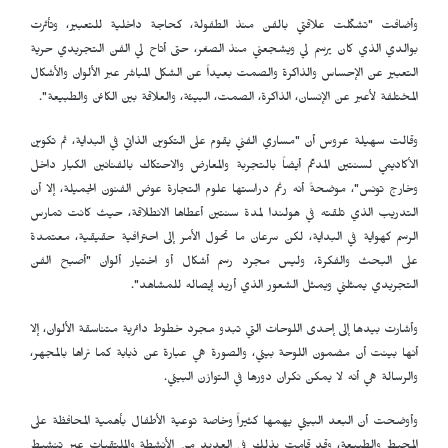
وأضافت "تشكّلت علاقتي بالفن منذ الطفولة، كحاجة داخلية للتعبير، وتأثرت
بوالدي الذي كان يرسم لي ويشجعني منذ الصغر، حتى أتاح لي الفن التجريدي حرية
التعبير عن الإحساس والذاكرة والصمت بعيداً عن الشكل المباشر عبر الألوان والأشكال
المختلفة لأعبر عن الإنسان، الذاكرة، الصمت، البيئة، والعلاقة بين الكائن والطبيعة".
وقالت سهيلة عروس أن "مساري الفني يقوم على التكوين الذاتي في البداية، ثم تكوين
الأكاديمي لسنتين المدعّم أيضاً بالتجربة والمعارض والاحتكاك بالفنانين الكبار داخل
وخارج تونس"، موضحةً أنه رغم دراستها علوم التجارة عوض الفنون الجميلة، إلا أن
التدريب الذي تلقته في هولندا لمدة سنتين أعطاها الانطلاقة، حيث كانت تمارس
الرسم كهواية في البداية، لكن سرعان ما تحول الأمر إلى احترافية حقيقية، معتمدة
على البحث والفكرة، وليس مجرد رسم أشكال أو اختيار ألوان "أصبح الفن
التجريدي يمثلني ويمثل الشعور الذي أريد إيصاله للمشاهد".
وأشارت بيدها إلى إحدى اللوحات التي تبدو مجرد خطوط دائرية متناسقة الألوان، إلا
أنها بينت أن مضمون اللوحة بيئي، والصورة هي عبارة عن ذبابة كما نراها بالمجهر،
والرسالة هي أنه لا يمكن نكران دورها في التوازن البيئي.
وأوضحت أن البعد البيئي يهمها كثيراً وخاصة توعية الأطفال بأهمية المحافظة على
المحيط والطبيعة، وقد قامت بذلك في العديد من الأنشطة والملتقيات عبر تنشيط