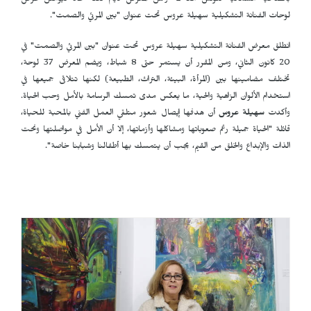
بالضاحية الشمالية لتونس العاصمة وعمل المعرض لأيام لكنه عاد ليواصل عرض
لوحات الفنانة التشكيلية سهيلة عروس تحت عنوان "بين المرئي والصمت".
انطلق معرض الفنانة التشكيلية سهيلة عروس تحت عنوان "بين المرئي والصمت" في
20 كانون الثاني، ومن المقرر أن يستمر حتى 8 شباط، ويضم المعرض 37 لوحة،
تختلف مضامينها بين (المرأة، البيئة، التراث، الطبيعة) لكنها تتلاقى جميعها في
استخدام الألوان الزاهية والحية، ما يعكس مدى تمسك الرسامة بالأمل وحب الحياة.
وأكدت
سهيلة عروس
أن هدفها إيصال شعور متلقي العمل الفني بالمحبة للحياة،
قائلة "الحياة جميلة رغم صعوباتها ومشاكلها وأزماتها، إلا أن الأمل في مواصلتها ونحت
الذات والإبداع والخلق من القيم، يجب أن يتمسك بها أطفالنا وشبابنا خاصة".