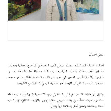
تنمّي الخيال
اختارت الفنانة التشكيلية سهيلة عروس الفن التجريدي في جميع لوحاتها وهو وفق
تصريحها أخر محطة وصلت اليها بعد رسم الطبيعة والخرائط والشخصيات في
بداياتها، ولأنه أيضاً من الفنون التي تعبر عن الذات الصامتة وتحاكي ما هو موجود
ومتحرك فيشعر المتلقي أن اللوحة تعبر عنه وتحاكيه في كل المواضيع المطروحة.
وتقول أن خيالها الخصب في الفن التشكيلي يعود لانتمائها لجزيرة قرقنة بمحافظة
صفاقس، حيث نشأت في وسط طبيعي خلاب وثري بالموروث الثقافي، والمرأة فيه
فاعلة ومناضلة وتعمل أكثر بالفلاحة (براً وبحراً).