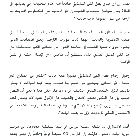
نفسه إلى أي مدى يظل الفن التشكيلي صامداً أمام هذه التحولات التي يعيشها كل
العالم؟ وهل سيواصل استقطاب الشباب في ظل إدمانهم على التكنولوجيا الحديثة، وما
تروجه من صور متنوعة وذات جاذبية؟
وعن هذا السؤال تجيبنا الفنانة التشكيلية بالقول "الفن التشكيلي سيحافظ على
قيمته الاعتبارية والجمالية مهما كانت المؤثرات الخارجية وتعلّق اهتمامات الناس
بأشياء أخرى"، داعيةً الشباب إلى مواصلة المشوار عن الفنانين الكبار للمحافظة على
هذا الفن النبيل الإنساني الذي يستطيع أن يلامس روح الإنسان وعقله في نفس
الوقت".
وحول أوضاع قطاع الفن التشكيلي بصورة عامة قالت "الكثير من الفنانين غير
سعداء، لأن الفنانين يعيشون من فنهم وما تمنحه إياهم لجنة الشراءات لا يغطي
تكاليف الكراء والتأمين الصحي وتكاليف الرسم وغيرها، ولكن هذا لا يعني أن القطاع
صعب بل على العكس أشجع الأطفال والشباب على الإقبال عليه لأنه يصقل الثقة
بالنفس ويدفع إلى الإبداع والابتكار كقيم مطلوبة في اعتماد التكنولوجيا، والابتعاد عن
الاستعمال السلبي للإنترنت وكل ما يضيع الوقت".
تجدر الإشارة إلى أن الفنانة سهيلة عروس هي فنانة تشكيلية محترفة، من مواليد
جزيرة قرقنة ـ تونس. شاركت في أكثر من 90 معرضاً فردياً وجماعياً في تونس وعدة