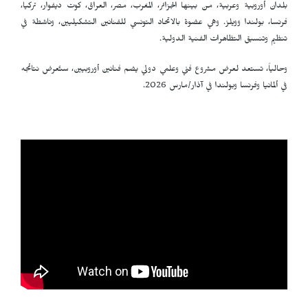
بلدان أوروبية وعربية، من بينها الجزائر، المغرب، مصر، العراق، كوت ديفوار، تركيا،
فرنسا، بولندا وويلز. وهي عضوة بالاتحاد التونسي للفنانين التشكيليين، وناشطة في
تنظيم وتنسيق التظاهرات الفنية الدولية.
وحالياً، تستعد لعرض مشروع فني وعلمي دولي يضم فنانين أوروبيين، ستُعرض نتائجه
في ألمانيا وفرنسا وبولندا في آذار/مارس 2026.