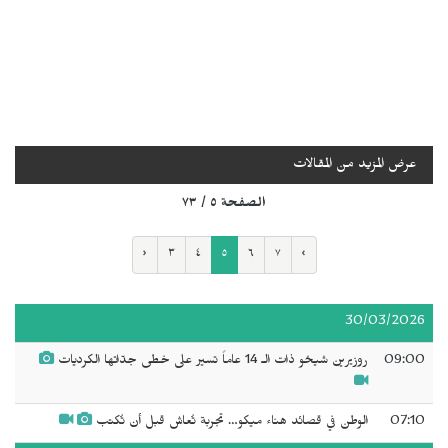
عرض المزيد من المقالات
الصفحة ٥ / ٧٣
‹
٣
٤
٥
٦
٧
›
30/03/2026
09:00
روزيرين شيخو ذات الـ 14 عاماً تسير على خطى جدّاتها الكرديات
07:10
الوطن في قصائد هناء ميكو… تجربة تُعاش قبل أن تُكتب