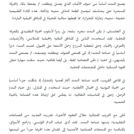
يصنع النمد أساساً من صوف الأغنام، الذي يغسل وينظف، ثم يضغط بالماء والحركة
المستمرة حتى يتماسك ليصبح قطعة قماش متينة ودافئة. هذه المادة الطبيعية
خفيفة، متينة، وعازلة للحرارة، مما يجعلها مثالية للحياة في المناطق الجبلية الباردة.
في أفغانستان، لم يكن النمد مجرد سلعة، بل رمزاً لأسلوب الحياة التقليدي والمعرفة
المحلية. فقد استخدمه الناس في المناطق النائية والجبلية للملابس، والأرضيات،
والفرش، والخيام، وحتى لتغطية السروج وحمل الأمتعة على الخيول. لعبت النساء دوراً
أساسياً في صناعة النمد؛ إذ كنّ يجمعن الصوف وينظفنه ويصبغنه، ثم يصنعن النمد
بأيديهن، في عملية لم تكن اقتصادية فقط، بل أيضاً ثقافية، حيث مثلت مهارة تنقل
الهوية النسائية داخل المجتمعات المحلية.
في الماضي القريب، كانت صناعة النمد أكثر أهمية وانتشاراً، إذ شكّلت جزءاً أساسياً
من الحياة اليومية في الجبال الأفغانية، حيث استخدم في المنازل، وفي خيام البدو
الرحل، وحتى في المناسبات الثقافية، ما يعكس عمق ارتباط هذه الصناعة بالحياة
الشعبية.
لكن مع الحروب المتتالية خلال العقود الأخيرة، تضررت العديد من الصناعات
التقليدية، ومنها صناعة النمد. فقد أدى غياب الدعم المؤسسي، وتراجع الأسواق،
والمنافسة مع المنتجات الصناعية الأجنبية إلى فقدان هذه الحرفة جزءاً من قيمتها