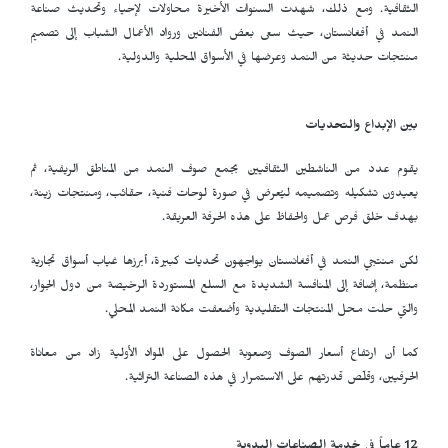
الثقافية. ومع ذلك، شهدت السنوات الأخيرة محاولات لإحياء وتحديث صناعة
النمد في أفغانستان، حيث سعى بعض الفنانين ورواد الأعمال الشباب إلى تصميم
منتجات حديثة من النمد وعرضها في الأسواق المحلية والدولية.
بين الإبداع والتحديات
يقوم عدد من الناشطين الثقافيين بجمع صوف النمد من المناطق الريفية، ثم
يعيدون تشكيله وتصميمه ليُعرض في صورة لوحات فنية، حقائب، ومنتجات زينة،
بهدف خلق فرص عمل والحفاظ على هذه الحرفة العريقة.
لكن منتجي النمد في أفغانستان يواجهون تحديات كبيرة، أبرزها غياب أسواق تجارية
منظمة، إضافة إلى المنافسة الشديدة مع السلع المستوردة الرخيصة من دول الجوار،
والتي حلت محل المنتجات التقليدية وأضعفت مكانة النمد المحلي.
كما أن ارتفاع أسعار الصوف وصعوبة الحصول على المواد الأولية زاد من معاناة
الحرفيين، وقلّص قدرتهم على الاستمرار في هذه الصناعة التراثية.
12 عاماً في خدمة الصناعات اليدوية