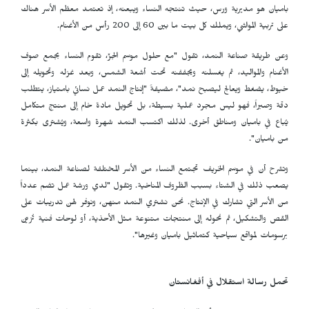
باميان هو مديرية ورس، حيث تنتجه النساء ويبعنه، إذ تعتمد معظم الأسر هناك
على تربية المواشي، ويملك كل بيت ما بين 60 إلى 200 رأس من الأغنام.
وعن طريقة صناعة النمد، تقول "مع حلول موسم الجزّ، تقوم النساء بجمع صوف
الأغنام والمواليد، ثم يغسلنه ويجففنه تحت أشعة الشمس، وبعد غزله وتحويله إلى
خيوط، يضغط ويعالج ليصبح نمد"، مضيفةً "إنتاج النمد عمل نسائي بامتياز، يتطلب
دقة وصبراً، فهو ليس مجرد عملية بسيطة، بل تحويل مادة خام إلى منتج متكامل
يُباع في باميان ومناطق أخرى. لذلك اكتسب النمد شهرة واسعة، ويُشترى بكثرة
من باميان".
وتشرح أن في موسم الخريف تجتمع النساء من الأسر المختلفة لصناعة النمد، بينما
يصعب ذلك في الشتاء بسبب الظروف المناخية. وتقول "لدي ورشة عمل تضم عدداً
من الأسر التي تشارك في الإنتاج. نحن نشتري النمد منهن، ونوفر لهن تدريبات على
القص والتشكيل، ثم نحوله إلى منتجات متنوعة مثل الأحذية، أو لوحات فنية تُزيّن
برسومات لمواقع سياحية كتماثيل باميان وغيرها".
تحمل رسالة استقلال في أفغانستان