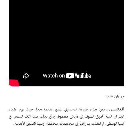
بهاران لهيب
أفغانستان ـ
تعود جذور صناعة النمد إلى عصور قديمة جداً، حيث يرى علماء
الآثار أن عملية تحويل الصوف إلى قماش مضغوط ودافئ بدأت منذ آلاف السنين في
آسيا الوسطى، ثم انتقلت تدريجياً إلى مجتمعات مختلفة، ومنها القبائل الأفغانية.