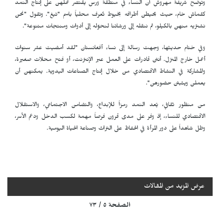
وتوضح شريفة مهروش أن النساء في منطقة ورس يقتصر عملهن على إنتاج النمد
كقماش خام، حيث يحيطن أطرافه بخيوط تُعرف محلياً باسم "تيغ". وتقول "نحن
نشتريه منهن بالكيلو، ثم ننقله إلى ورشاتنا لنحوّله إلى أدوات ومنتجات متنوعة".
وفي ختام حديثها، وجهت رسالة إلى نساء أفغانستان "لقد أمضيت عشر سنوات
أعمل خارج المنزل. أنتن قادرات على العمل عبر الإنترنت، أو فتح محلات صغيرة،
والمشاركة في النشاط الاقتصادي من خلال إنتاج الصناعات اليدوية. يمكنهن أن
يعملن ويثبتن حضورهن".
من منظور ثقافي، يُعد النمد رمزاً للإبداع، والتضامن الاجتماعي، والاستقلال
الاقتصادي للنساء، إذ وفر على مدى قرون فرصاً مهمة لكسب الدخل ودعم الأسر،
وظل شاهداً على دور المرأة في الحفاظ على التراث وصناعة الحياة اليومية.
عرض المزيد من المقالات
الصفحة ٥ / ٧٣