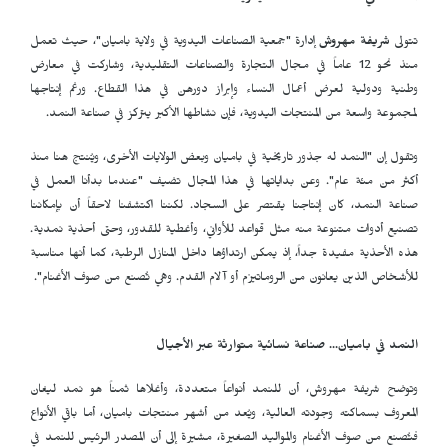
تتولى
شريفة مهروش
إدارة "جمعية الصناعات اليدوية في ولاية باميان"، حيث تعمل
منذ نحو 12 عاماً في مجال التجارة والصناعات التقليدية، وشاركت في معارض
وطنية ودولية لعرض أعمال النساء وإبراز دورهن في هذا القطاع. ورغم إنتاجها
لمجموعة واسعة من المنتجات اليدوية، فإن نشاطها الأكبر يتركز في صناعة النمد.
وتقول إن "النمد له جذور تاريخية في باميان وبعض الولايات الأخرى، ويُنتج هنا منذ
أكثر من مئة عام". وعن بداياتها في هذا المجال تضيف "عندما بدأنا العمل في
صناعة النمد، كان إنتاجنا يقتصر على السجاد. لكننا اكتشفنا لاحقاً أن بإمكاننا
تصنيع أدوات متنوعة منه مثل قواعد للأواني، وأغطية للقدور، وحتى أحذية نمدية.
هذه الأحذية مفيدة جداً، إذ يمكن ارتداؤها داخل المنازل الرطبة، كما أنها مناسبة
للأشخاص الذين يعانون من الروماتيزم أو آلام القدم. وهي تُصنع من صوف الأغنام".
النمد في باميان... صناعة نسائية متوارثة عبر الأجيال
وتوضح شريفة مهروش، أن للنمد أنواعاً متعددة، وأغلاها ثمناً هو نمد ليغان
المعروف بسماكته وجودته العالية، ويُعد من أشهر منتجات باميان، أما باقي الأنواع
فتُصنع من صوف الأغنام والمواليد الصغيرة، مشيرة إلى أن المصدر الرئيس للنمد في