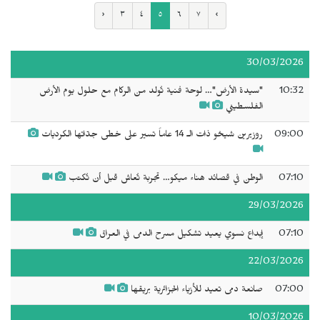
‹
٣
٤
٥
٦
٧
›
30/03/2026
10:32
"سيدة الأرض"… لوحة فنية تُولد من الركام مع حلول يوم الأرض
الفلسطيني
09:00
روزيرين شيخو ذات الـ 14 عاماً تسير على خطى جدّاتها الكرديات
07:10
الوطن في قصائد هناء ميكو… تجربة تُعاش قبل أن تُكتب
29/03/2026
07:10
إبداع نسوي يعيد تشكيل مسرح الدمى في العراق
22/03/2026
07:00
صانعة دمى تعيد للأزياء الجزائرية بريقها
10/03/2026