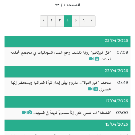
الصفحة ٤ / ٧٣
‹
٢
٣
٤
٥
٦
›
23/04/2026
07:08
"ظل فوزلافيو" رواية تكشف وجع النساء السودانيات في مجتمع تحكمه
العادات
22/04/2026
07:49
متحف "هُنَّ الحياة"... مشروع يوثّق إبداع المرأة العراقية ويستحضر إرثها
الحضاري
17/04/2026
07:00
"المشنقة" اسم شعبي يخفي إرثاً معمارياً فريداً في السويداء
15/04/2026