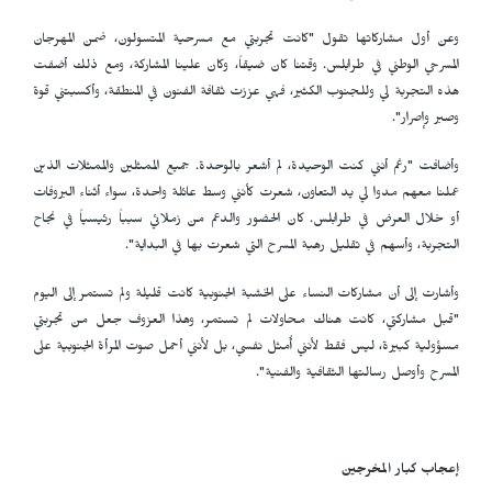
وعن أول مشاركاتها تقول "كانت تجربتي مع مسرحية المتسولون، ضمن المهرجان
المسرحي الوطني في طرابلس. وقتنا كان ضيقاً، وكان علينا المشاركة، ومع ذلك أضفت
هذه التجربة لي وللجنوب الكثير، فهي عززت ثقافة الفنون في المنطقة، وأكسبتني قوة
وصبر وإصرار".
وأضافت "رغم أنني كنت الوحيدة، لم أشعر بالوحدة. جميع الممثلين والممثلات الذين
عملنا معهم مدوا لي يد التعاون، شعرت كأنني وسط عائلة واحدة، سواء أثناء البروفات
أو خلال العرض في طرابلس. كان الحضور والدعم من زملائي سبباً رئيسياً في نجاح
التجربة، وأسهم في تقليل رهبة المسرح التي شعرت بها في البداية".
وأشارت إلى أن مشاركات النساء على الخشبة الجنوبية كانت قليلة ولم تستمر إلى اليوم
"قبل مشاركتي، كانت هناك محاولات لم تستمر، وهذا العزوف جعل من تجربتي
مسؤولية كبيرة، ليس فقط لأنني أُمثل نفسي، بل لأنني أحمل صوت المرأة الجنوبية على
المسرح وأوصل رسالتها الثقافية والفنية".
إعجاب كبار المخرجين