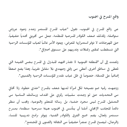
واقع المسرح في الجنوب
عن واقع المسرح في الجنوب، تقول "غياب المسرح المستمر وعدم وجود عروض
متواصلة، وكذلك ضعف الكوادر المسرحية المنظمة، جعل من تجربتي تحدياً حقيقياً،
حتى المهرجانات لا توفر استمرارية للعرض، ويعود الأمر غالباً لغياب المؤسسات الرسمية
التي تستقطب ممثلين وممثلات وتدربهم على مستوى احترافي".
ولفتت إلى أن "المنطقة الجنوبية لا تقدّر الجهد المبذول في المسرح بنفس القيمة التي
تُعطى في مناطق أخرى. أعطي من وقتي وجهدي بلا مقابل تقريباً، وهذا يضع ضغطاً
إضافياً على الممثلة، خصوصاً في ظل غياب تقدير المؤسسات الرسمية والفنيين".
ووجهت رقية ضو نصيحة لكل امرأة لديها شغف بالمسرح "خذي خطوة، ولا تخافي
من التحديات حتى لو وجدتِ سلبيات ركزي على الهدف ورسالتك السامية من
التمثيل. المسرح ليس مجرد خشبة، بل رسالة للتعليم والتوعية، ويجب أن ننظر
دائماً للجانب الإيجابي. أملنا أن يتأسس في الجنوب هيئة مسرحية منظمة، بمسرح
مستمر وفعال، يضم جميع الفرق والكوادر الفنية، ويوفر برامج تدريبية للنساء
والرجال، ليصبح المسرح عنصراً حقيقياً من الثقافة والفنون في المجتمع".