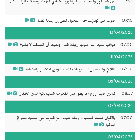
07:53
بين الفلكلور والتجديد… امرأة إيزيدية تحيي التراث وتحفظ ذاكرة شنكال
07:10
صوت من كوباني... حين يتحول الفن إلى رسالة نضال
13/04/2026
07:00
عراقية تعيد رسم حياتها بريشة الفن وتثبت أن الشغف لا يشيخ
11/04/2026
07:00
"‬اللائي وقصصهن‫"…‬ سرديات لنساء قاومن الانكسار والهشاشة ‬‬‬‬
09/04/2026
08:37
كومين فيلم روج آفا يطور من القدرات السينمائية لدى الأطفال
07/04/2026
07:00
بالألوان كتبت قصتها... رحلة شيماء عز العرب من صعيد مصر إلى
العالمية
05/04/2026