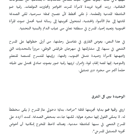
ليبيا ـ
في قلب الجنوب الليبي، حيث تتقاطع التحديات الاجتماعية مع الطموحات
الثقافية، برزت تجربة فريدة لامرأة كسرت الحواجز وتجاوزت التوقعات. رقية ضو
الناشطة المدنية والمعلمة، لم تكن تخطط لأن تصبح ممثلة مسرحية، لكن الصدفة
قادتها إلى عالم الأضواء والخشبة، لتتحول تجربتها إلى رسالة فنية تحمل صوت المرأة
الجنوبية وتعيد إحياء المسرح في منطقة تعاني من غياب الدعم والبنية التحتية.
في هذا النص، يغوص القارئ في تفاصيل رحلتها، من أولى خطواتها على المسرح
الشعبي في سبها، إلى مشاركتها في مهرجان طرابلس الوطني، مروراً بالتحديات التي
واجهتها كامرأة وحيدة تمثل الجنوب، وانتهاءً برؤيتها للمسرح كمنصة للتعليم
والتوعية. إنها قصة إلهام، قوة، وإصرار، ترويها رقية ضور بصوتٍ صادقٍ يحمل بين طياته
حلماً أكبر من مجرد دور تمثيلي.
الوحيدة بين كل الفرق
تروي
رقية
ضو
بداية تجربتها قائلة "صراحة، بداية دخولي عالم المسرح لم يكن مخططاً
له. لا يمكن القول إنها مجرد هواية، لكنها جاءت بمحض الصدفة. كنت أتردد على
المسرح الشعبي في سبها كناشطة مدنية، وهناك لاحظ المخرج إمكانية أن أخوض
تجربة التمثيل المسرحي".