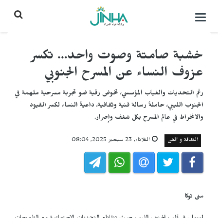
التحكم
بالقائمة
خشبة صامتة وصوت واحد... تكسر
عزوف النساء عن المسرح الجنوبي
رغم التحديات والغياب المؤسسي، تخوض رقية ضو تجربة مسرحية ملهمة في
الجنوب الليبي، حاملةً رسالة فنية وثقافية، داعيةً النساء لكسر القيود
والانخراط في عالم المسرح بكل شغف وإصرار.
الثقافة و الفن
الثلاثاء, 23 سبتمبر 2025, 08:04
منى توكا