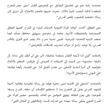
تتحدث رقية ضو عن تفاصيل التفاعل مع المخرجين الكبار "حين حضر المخرج
لمشاهدة أدائنا، أعجب كثيراً بالأداء. شعرت حينها بالفخر والاعتزاز، لأن دوري كان
رسالة حقيقية للجنوب وللفن المسرحي".
وعن العوائق، أكدت "تواجه المرأة الجنوبية تحديات كبيرة في المسرح، أهمها العوائق
الاجتماعية والتحفظات الأسرية، خاصة في مجتمع سبهاوي محافظ. هناك أيضاً
ضعف البنية التحتية المسرحية، فليس لدينا مسرح دائم يضم جميع الفرق والكادر
المسرحي، ولا توجد برامج أو دورات لتدريب الممثلات والمخرجين".
وأضافت "كوني أماً لأربعة أطفال ومعلمة وناشطة، كان عليّ أن أنظم وقتي بدقة. كل
دقيقة محسوبة، من البيت إلى البروفات ثم العروض في طرابلس. التنظيم والالتزام
بالمواعيد كان أمراً أساسياً لأتمكن من تقديم أفضل أداء على الخشبة، وأيضاً لمواصلة
عملي اليومي ومسؤولياتي الأسرية".
وأوضحت "تمثيلي على الخشبة ليس مجرد هواية، بل رسالة تعليمية وثقافية. أحياناً
المشهد المسرحي يصل إلى المتفرج بما لا تستطيع الكلمات أن تنقله. المسرح وسيلة
للتوعية، وفن يعزز الثقافة ويقوي التواصل مع الذات والمجتمع. حضور المرأة على
المسرح الجنوبي يعطي رسالة مهمة عن قدرات النساء وإمكاناتهن في المجال الفني".