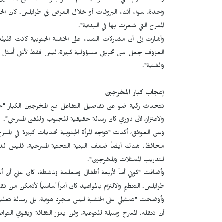
وأضافت "رغم أنني كنت الوحيدة، لم أشعر بالوحدة. جميع الممثلي
واحدة، سواء أثناء البروفات أو خلال العرض في طرابلس. كان الحض
المسرح التي شعرت بها في البداية".
وأشارت إلى أن مشاركات النساء على الخشبة الجنوبية كانت قليل
العزوف جعل من تجربتي مسؤولية كبيرة، ليس فقط لأنني أُمثل نفسي
والفنية".
إعجاب كبار المخرجين
تتحدث رقية ضو عن تفاصيل التفاعل مع المخرجين الكبار "حين 
والاعتزاز، لأن دوري كان رسالة حقيقية للجنوب وللفن المسرحي".
وعن العوائق، أكدت "تواجه المرأة الجنوبية تحديات كبيرة في الم
محافظ. هناك أيضاً ضعف البنية التحتية المسرحية، فليس لدينا
لتدريب الممثلات والمخرجين".
وأضافت "كوني أماً لأربعة أطفال ومعلمة وناشطة، كان عليّ أن 
طرابلس. التنظيم والالتزام بالمواعيد كان أمراً أساسياً لأتمكن من تق
وأوضحت "تمثيلي على الخشبة ليس مجرد هواية، بل رسالة تعليمية 
أن تنقله. المسرح وسيلة للتوعية، وفن يعزز الثقافة ويقوي التو