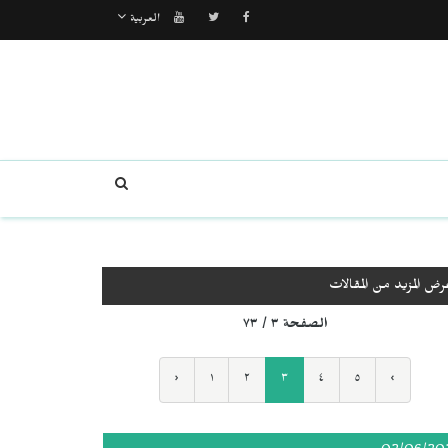
العربية
رض المزيد من المقالات
الصفحة ٣ / ٧٣
‹
١
٢
٣
٤
٥
›