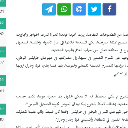
26
:11
26
00
ة مع الطموحات الثقافية، برزت تجربة فريدة لامرأة كسرت الحواجز وتجاوزت
تصبح ممثلة مسرحية، لكن الصدفة قادتها إلى عالم الأضواء والخشبة، لتتحول
مسرح في منطقة تعاني من غياب الدعم والبنية التحتية.
26
ا على المسرح الشعبي في سبها، إلى مشاركتها في مهرجان طرابلس الوطني،
07
 برؤيتها للمسرح كمنصة للتعليم والتوعية. إنها قصة إلهام، قوة، وإصرار، ترويها
ر تمثيلي.
26
:11
 المسرح لم يكن مخططاً له. لا يمكن القول إنها مجرد هواية، لكنها جاءت
نية، وهناك لاحظ المخرج إمكانية أن أخوض تجربة التمثيل المسرحي".
26
المهرجان المسرحي الوطني في طرابلس. وقتنا كان ضيقاً، وكان علينا المشاركة،
10
الفنون في المنطقة، وأكسبتني قوة وصبر وإصرار".