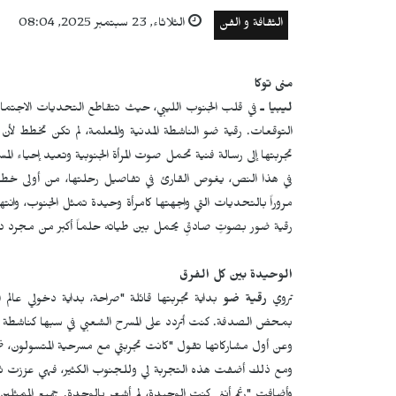
الثقافة و الفن
الثلاثاء, 23 سبتمبر 2025, 08:04
منى توكا
ليبيا ـ
في قلب الجنوب الليبي، حيث تتقاطع التحديات الاجتماعي
التوقعات. رقية ضو الناشطة المدنية والمعلمة، لم تكن تخطط لأن 
تجربتها إلى رسالة فنية تحمل صوت المرأة الجنوبية وتعيد إحياء ال
في هذا النص، يغوص القارئ في تفاصيل رحلتها، من أولى خطواته
مروراً بالتحديات التي واجهتها كامرأة وحيدة تمثل الجنوب، وانتهاءً
رقية ضور بصوتٍ صادقٍ يحمل بين طياته حلماً أكبر من مجرد دو
الوحيدة بين كل الفرق
تروي
رقية
ضو
بداية تجربتها قائلة "صراحة، بداية دخولي عالم
بمحض الصدفة. كنت أتردد على المسرح الشعبي في سبها كناشطة مد
وعن أول مشاركاتها تقول "كانت تجربتي مع مسرحية المتسولون، ضمن 
ومع ذلك أضفت هذه التجربة لي وللجنوب الكثير، فهي عززت ثقافة 