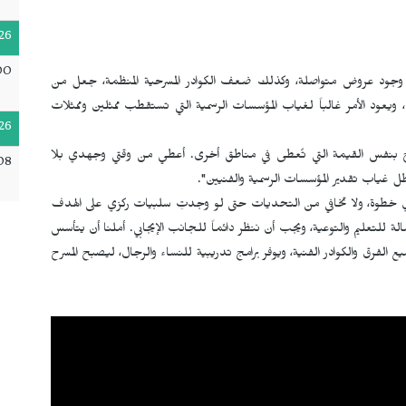
26
00
دم وجود عروض متواصلة، وكذلك ضعف الكوادر المسرحية المنظمة، جعل من
ض، ويعود الأمر غالباً لغياب المؤسسات الرسمية التي تستقطب ممثلين وممثلات
26
المسرح بنفس القيمة التي تُعطى في مناطق أخرى. أعطي من وقتي وجهدي بلا
08
ظل غياب تقدير المؤسسات الرسمية والفنيين".
خطوة، ولا تخافي من التحديات حتى لو وجدتِ سلبيات ركزي على الهدف
للتعليم والتوعية، ويجب أن ننظر دائماً للجانب الإيجابي. أملنا أن يتأسس
فرق والكوادر الفنية، ويوفر برامج تدريبية للنساء والرجال، ليصبح المسرح