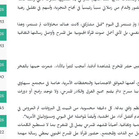
ن والممثلات الذين عملنا معهم مدوا لي يد التعاون، شعرت كأنني وسط عائلة
ور والدعم من زملائي سبباً رئيسياً في نجاح التجربة، وأسهم في تقليل رهبة
26
13
ة ولم تستمر إلى اليوم "قبل مشاركتي، كانت هناك محاولات لم تستمر، وهذا
، بل لأنني أحمل صوت المرأة الجنوبية على المسرح وأوصل رسالتها الثقافية
26
13
26
حضر المخرج لمشاهدة أدائنا، أعجب كثيراً بالأداء. شعرت حينها بالفخر
00
سرح، أهمها العوائق الاجتماعية والتحفظات الأسرية، خاصة في مجتمع سبهاوي
 مسرح دائم يضم جميع الفرق والكادر المسرحي، ولا توجد برامج أو دورات
26
:45
أنظم وقتي بدقة. كل دقيقة محسوبة، من البيت إلى البروفات ثم العروض في
ديم أفضل أداء على الخشبة، وأيضاً لمواصلة عملي اليومي ومسؤولياتي الأسرية".
26
وثقافية. أحياناً المشهد المسرحي يصل إلى المتفرج بما لا تستطيع الكلمات
22
اصل مع الذات والمجتمع. حضور المرأة على المسرح الجنوبي يعطي رسالة مهمة