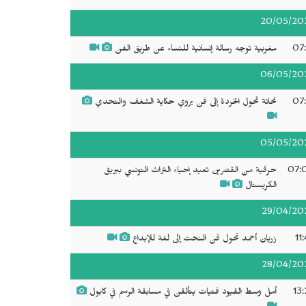
20/05/20
07:
مغربية توجه رسالة إنسانية للنساء عن طريق الفن
06/05/20
07:
نحاتة تحول الخردة إلى فن يروي حكاية الشغف والتحدي
05/05/20
07:
حرفية من القصرين تعيد إحياء التراث التونسي ببريق
الكريستال
29/04/20
11
زريان أحمد تحول فن النحت إلى لغة للإبداع
28/04/20
13:
أمل وسط القيود فتيات يتألقن في مسابقة الرسم في كابول