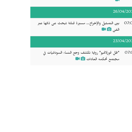
26/04/20
07:
بين التمثيل والإخراج… مسيرة فنانة تبحث عن ذاتها عبر
الفن
23/04/20
07:
"ظل فوزلافيو" رواية تكشف وجع النساء السودانيات في
مجتمع تحكمه العادات