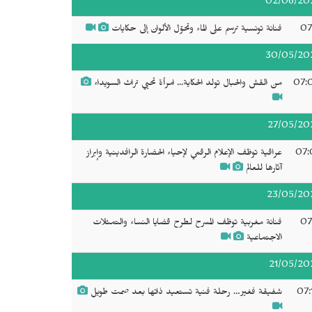
02/06/20
07
فنانة تونسية ترسم على الماء وتحوّل الألوان إلى حكايات
30/05/20
07:
من القش والحبال تولد الحكاية... امرأة تحيي تراث السويداء
27/05/20
07:
عراقية توظف الإعلام الرقمي لإحياء الحضارة الرافدينية وإبراز
آثارها للعالم
23/05/20
07
فنانة مغربية توظف المسرح لطرح قضايا النساء والتمثلات
الاجتماعية
21/05/20
07:
شفيقة فغير… رحلة فنية تستعيد ذاتها بعد صمت طويل