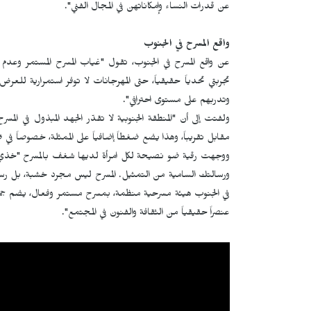
عن قدرات النساء وإمكاناتهن في المجال الفني".
واقع المسرح في الجنوب
عن واقع المسرح في الجنوب، تقول "غياب المسرح المستمر وع
تجربتي تحدياً حقيقياً، حتى المهرجانات لا توفر استمرارية للعر
وتدربهم على مستوى احترافي".
ولفتت إلى أن "المنطقة الجنوبية لا تقدّر الجهد المبذول في 
مقابل تقريباً، وهذا يضع ضغطاً إضافياً على الممثلة، خصوصاً في 
ووجهت رقية ضو نصيحة لكل امرأة لديها شغف بالمسرح "خذي 
ورسالتك السامية من التمثيل. المسرح ليس مجرد خشبة، بل رسالة 
في الجنوب هيئة مسرحية منظمة، بمسرح مستمر وفعال، يضم جميع ال
عنصراً حقيقياً من الثقافة والفنون في المجتمع".