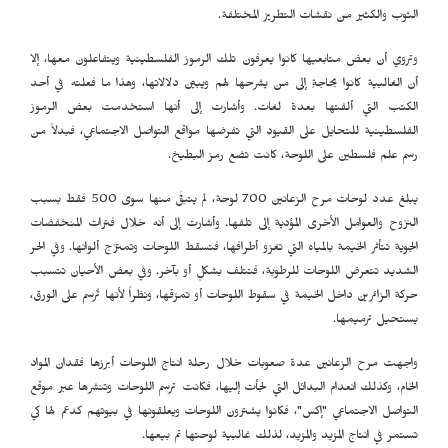
الثوب والكثير من نقشات التطريز المختلفة.
وتروي أن بعض متابعيها كانوا يعرفون تلك الرموز الفلسطينية ويتفاعلون معها، إلا
أن الغالبية كانوا بحاجةٍ إلى من يشرحها لهم ويبيّن دلالاتها، وهذا ما فعلته في أحد
الكتب التي ألفتها بعدة لغات. وأشارت إلى أنها استخدمت بعض الرموز
الفلسطينية للتحايل على القيود التي تفرضها مواقع التواصل الاجتماعي، فبدلاً من
رسم علم فلسطين على اللوحة، كانت تضع رمز البطيخ
.
يبلغ عدد لوحات مرح الزعانين 700 لوحة، لم يتبقَّ منها سوى 500 فقط بسبب
النزوح والعوامل الأخرى المؤدية إلى تلفها. وأشارت إلى أنه خلال فترات المنخفضات
الجوية تتأثر الخيمة بالمياه التي تغزو أطرافها، فتسقط اللوحات وتمتزج ألوانها. وفي الحر
الشديد تتعرض اللوحات للرطوبة، فتتلف بشكلٍ أو بآخر. وفي بعض الأحيان تتسبب
حركة الزائرين داخل الخيمة في سقوط اللوحات أو تمزقها، ونظراً لأنها تُرسم على الورق،
يستحيل ترميمها
.
واجهت مرح الزعانين عدة صعوبات خلال رحلة انتاج اللوحات أبرزها فقدان المواد
الخام، وكذلك انعدام البدائل التي لجأت إليها، فكانت ترسم اللوحات وتنشرها عبر موقع
التواصل الاجتماعي "إكس"، فكانوا يشترون اللوحات ويعلقونها في بيوتهم كدعم لها كي
تستمر في انتاج المزيد والمزيد، لذلك غالبية لوحتها تم بيعها.