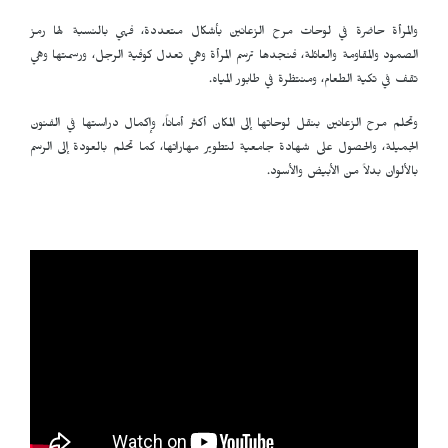
والمرأة حاضرة في لوحات مرح الزعانين بأشكال متعددة، فهي بالنسبة لها رمز
الصمود والمقاومة والعائلة، فنجدها ترسم المرأة وهي تعدل كوفية الرجل، ورسمتها وهي
تقف في تكية الطعام، ومنتظرة في طابور المياه.
وتحلم مرح الزعانين بنقل لوحاتها إلى المكان أكثر أماناً، وإكمال دراستها في الفنون
الجميلة، والحصول على شهادة جامعية لتطوير مهاراتها، كما تحلم بالعودة إلى الرسم
بالألوان بدلاً من الأبيض والأسود.