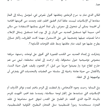
هنا.
المكان الذي تنام به مرح الزعانين وعائلتها تحول لمعرض فني، لتوصل رسالة إلى العالم
مفادها أن الإمكانيات ليست عائقاً أمام تحقيق الحلم، فقد وجدت من تجربتها الخاصة
أن الخيمة يمكن أن تتحول إلى معرض، وأن فتاةً أخرى يمكنها الاستفادة من مكانٍ
أخر، مبينةً أنها تستقبل العديد من الزوار في كل يوم، كما تستقبل وسائل الإعلام،
دعماً لفتيات جيلها وتشجيعاً لهن على الاستمرار مهما كانت الظروف، وأكثر تساؤل
يطرح عليها هو: كيف تنام عائلتها وسط تلك اللوحات المأساوية؟.
وشاركت في إعداد العديد من الكتب المصورة التي تحوي على لوحات رسمتها، مرفقة
بنصوص توضيحية حول محتواها، وقد ترجمت إلى لغاتٍ مختلفة، ليعي من هم
خارج قطاع غزة ولم يعيشوا حروباً من قبل، أثر الهجوم، وكيف يحول حياة النساء
والأطفال من حياة هادئة وجميلة إلى سلسلة من العقبات والتحديات التي يفترض أن
يواجهوها في كل لحظة.
وفي البداية رسمت وجوه الأشخاص، وثم انتقلت إلى الرسم بالحبر لعدم توافر الأدوات أو
الإمكانيات التي تساعدها على إنجاز لوحة متكاملة، وعندما نفذ الحبر، اتجهت للرسم
بالرماد الأسود الذي تخلفه نار الطبخ على القدر، لتوثق جميع مشاعرها في تلك
الفترة، مستخدمة رموزاً فلسطينية مثل الفخار، البطيخ، الكوفية الفلسطينية،