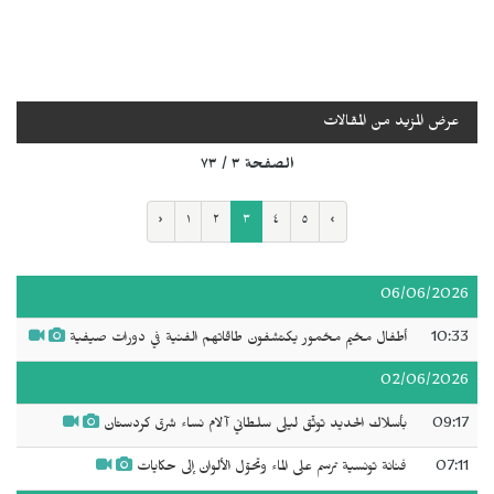
عرض المزيد من المقالات
الصفحة ٣ / ٧٣
‹
١
٢
٣
٤
٥
›
06/06/2026
10:33
أطفال مخيم مخمور يكتشفون طاقاتهم الفنية في دورات صيفية
02/06/2026
09:17
بأسلاك الحديد توثّق ليلى سلطاني آلام نساء شرق كردستان
07:11
فنانة تونسية ترسم على الماء وتحوّل الألوان إلى حكايات