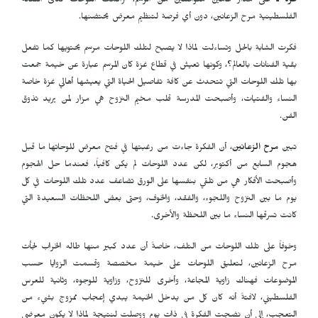
غزة ـ
على مدار عامين متواصلين من الرسم، تراكمت اللوحات لدى الفنانة
الفلسطينية مرح الزعانين، دون أي فرصة لتنظيم معرض يحتضنها.
فكرت الشابة بالحل وتساءلت لماذا لا يصبح لتلك اللوحات مرسم يحتويها كما تفعل
بقية الفنانات بالعالم؟، وكونها تعيش في قطاع غزة كان المرسم عبارة عن خيمة جمعت
بها تلك اللوحات التي تتحدث عن كافة تفاصيل الحياة التي يعيشها أهالي غزة خاصة
النساء والفتيات، وأصبحت المدرسة قلب مخيم النزوح هي مزار لمن يريد تذوق
الفن.
تبين
مرح الزعانين
، أن الفكرة جاءت من رغبتها في فتح معرض للوحاتها ما قبل
هجوم السابع من أكتوبر، لكن عدد اللوحات لم يكن كافياً، فعندما حل الهجوم
وأصبحت الأفكار هي من تلقي بنفسها على الورق تضاعف عدد تلك اللوحات في كل
يوم ما بين النزوح واللجوء، والفقد، والخوف، وحتى بعض اللحظات السعيدة التي
كانت تسرقها النساء ما بين اللحظة والأخرى.
وخوفاً على تلك اللوحات من التلف، خاصةً أن عدد كبير منها طاله الخراب لجأت
مرح الزعانين، لتعليق اللوحات على خيمة مخصصة وقسمت الزوايا حسب
الموضوعات فهناك زاوية المجاعة، وأخرى للنزوح، وزاوية للوجوه، وثانية للعرس
الفلسطيني، لافتةً أنه كان كل من يدخل الخيمة يبدي إعجاب ممزوج بشيء من
التعجب، إلى أن نضجت الفكرة في ذات يوم ووصلت لنتيجة لماذا لا يكون معرضي