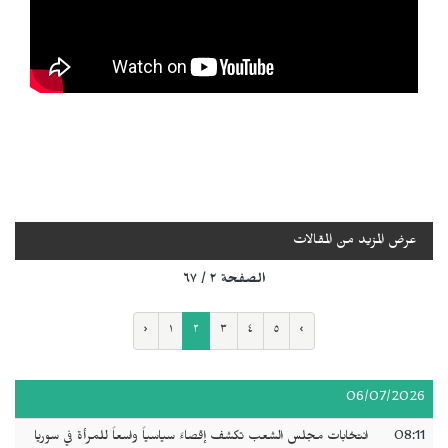
عرض المزيد من المقالات
الصفحة ٢ / ٦٧
‹
١
٢
٣
٤
٥
›
06/07/2026
08:11
انتخابات مجلس الشعب تكشف إقصاءً سياسياً واسعاً للمرأة في سوريا