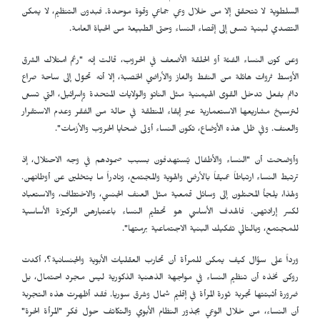
السلطوية لا تتحقق إلا من خلال وعي جماعي وقوة موحدة. فبدون التنظيم، لا يمكن
التصدي لبنية تسعى إلى إقصاء النساء وحتى الطبيعة من الحياة العامة.
وعن كون النساء الفئة أو الحلقة الأضعف في الحروب، قالت إنه "رغم امتلاك الشرق
الأوسط ثروات هائلة من النفط والغاز والأراضي الخصبة، إلا أنه تحوّل إلى ساحة صراع
دائم بفعل تدخل القوى الهيمنية مثل الناتو والولايات المتحدة وإسرائيل، التي تسعى
لترسيخ مشاريعها الاستعمارية عبر إبقاء المنطقة في حالة من الفقر وعدم الاستقرار
والعنف. وفي ظل هذه الأوضاع، تكون النساء أولى ضحايا الحروب والأزمات".
وأوضحت أن "النساء والأطفال يُستهدفون بسبب صمودهم في وجه الاحتلال، إذ
ترتبط النساء ارتباطاً عميقاً بالأرض والهوية والمجتمع، ونادراً ما يتخلين عن أوطانهن.
ولهذا، يلجأ المحتلون إلى وسائل قمعية مثل العنف الجنسي، والاختطاف، والاستعباد
لكسر إرادتهن. فالهدف الأساسي هو تحطيم النساء باعتبارهن الركيزة الأساسية
للمجتمع، وبالتالي تفكيك البنية الاجتماعية برمتها".
ورداً على سؤال كيف يمكن للمرأة أن تحارب العقليات الأبوية والجنسانية؟، أكدت
روكن نخذه أن تنظيم النساء في مواجهة الذهنية الذكورية ليس مجرد احتمال، بل
ضرورة أثبتتها تجربة ثورة المرأة في إقليم شمال وشرق سوريا. فقد أظهرت هذه التجربة
أن النساء، من خلال الوعي بجذور النظام الأبوي والتكاتف حول فكر "المرأة الحرة"