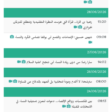
28/06/2026
15:20
زهية بن قارة... المرأة التي هزمت النظرة التقليدية وتتطلع للبرلمان
الجزائري
09:08
شهين حسيني: الإعدامات والقمع لن يوقفا تضامن الكُرد والنساء
27/06/2026
14:02
سارا رضا: من دون ريادة النساء لن تنجح عملية السلام
26/06/2026
08:00
مترشحة: لا أقدم وعوداً انتخابية بل أتعهد بالدفاع عن المساواة
24/06/2026
08:13
بين المكتسبات وواقع الإقصاء... دعوات لتعزيز تمثيلية النساء في
الانتخابات المقبلة