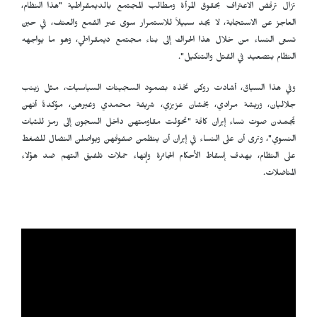
تزال ترفض الاعتراف بحقوق المرأة ومطالب المجتمع بالديمقراطية "هذا النظام،
العاجز عن الاستجابة، لا يجد سبيلاً للاستمرار سوى عبر القمع والعنف، في حين
تسعى النساء من خلال هذا الحراك إلى بناء مجتمع ديمقراطي، وهو ما يواجهه
النظام بتصعيد في القتل والتنكيل".
وفي هذا السياق، أشادت روكن نخذه بصمود السجينات السياسيات، مثل زينب
جلاليان، وريشة مرادي، بخشان عزیزي، شريفة محمدي وغيرهن، مؤكدةً أنهن
يُجسّدن صوت نساء إيران كافة "تحوّلت مقاومتهن داخل السجون إلى رمز للثبات
النسوي"، وترى أن على النساء في إيران أن ينظمن صفوفهن ويواصلن النضال للضغط
على النظام، بهدف إسقاط الأحكام الجائرة وإنهاء حملات تلفيق التهم ضد هؤلاء
المناضلات.