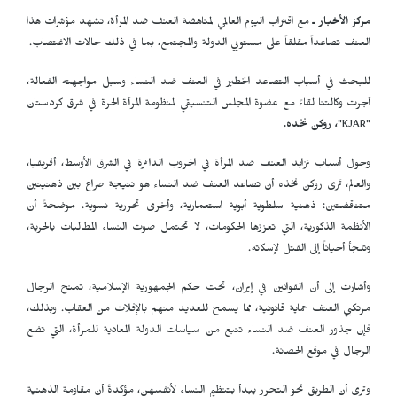
مركز الأخبار ـ
مع اقتراب اليوم العالمي لمناهضة العنف ضد المرأة، تشهد مؤشرات هذا
العنف تصاعداً مقلقاً على مستويي الدولة والمجتمع، بما في ذلك حالات الاغتصاب.
للبحث في أسباب التصاعد الخطير في العنف ضد النساء وسبل مواجهته الفعالة،
أجرت وكالتنا لقاءً مع عضوة المجلس التنسيقي لمنظومة المرأة الحرة في شرق كردستان
"
KJAR
"
، روكن نخده.
وحول أسباب تزايد العنف ضد المرأة في الحروب الدائرة في الشرق الأوسط، أفريقيا،
والعالم، تَرى روكن نخذه أن تصاعد العنف ضد النساء هو نتيجة صراع بين ذهنيتين
متناقضتين: ذهنية سلطوية أبوية استعمارية، وأخرى تحررية نسوية. موضحةً أن
الأنظمة الذكورية، التي تعززها الحكومات، لا تحتمل صوت النساء المطالبات بالحرية،
وتلجأ أحياناً إلى القتل لإسكاته.
وأشارت إلى أن القوانين في إيران، تحت حكم الجمهورية الإسلامية، تمنح الرجال
مرتكبي العنف حماية قانونية، مما يسمح للعديد منهم بالإفلات من العقاب. وبذلك،
فإن جذور العنف ضد النساء تنبع من سياسات الدولة المعادية للمرأة، التي تضع
الرجال في موقع الحصانة.
وترى أن الطريق نحو التحرر يبدأ بتنظيم النساء لأنفسهن، مؤكدةً أن مقاومة الذهنية