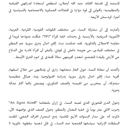
المستند إلى فلسفة القائد عبد الله أوجلان، استطعن استعادة قدراتهن القيادية
والتنظيمية، وتحولن إلى قوة مؤثرة في المجالات العسكرية والاجتماعية والسياسية في
أجزاء كردستان الأربعة.
وأشارت إلى أن مشاركة النساء من مختلف المكونات القومية، الكردية، العربية،
الآشورية، السريانية، والأرمنية، في وحدات حماية المرأة
YPJ"
"، شكّلت نموذجاً فريداً في
مقاومة الاحتلال والذكورية. فقد تمكنت نساء إقليم شمال وشرق سوريا، عبر التنظيم
في مختلف الميادين، من هزيمة داعش في كوباني، وأثبتن أن المرأة قادرة على الدفاع
عن الأرض وقيادة المجتمع، لتغدو تجربتهن مثالاً يُحتذى في عموم الشرق الأوسط.
وأكدت أن معاناة النساء حول العالم متشابهة، وترى أن بإمكانهن من خلال استلهام
تجربة نساء إقليم شمال وشرق سوريا، ودراسة الجنولوجيا، وبناء هياكل تنظيمية
مشتركة، أن يتحررن من الهيمنة والعنف الذكوري، ويصنعن واقعاً أكثر عدالة
وحرية.
وحول الدور المحوري الذي لعبته النساء في إيران بانتفاضة
Jin Jiyan Azadî"
"
وحرب الاثني عشر يوماً في عملية النضال والتنظيم، وحول العنف الذي تواجهنّه الآن،
ذكرت أنه على مدار السنوات الأربع الماضية، ومع استمرار الحراك الشعبي، كثّفت
السلطات الإيرانية سياساتها القمعية ضد النساء، في ظل ذهنية سلطوية ذكورية لا