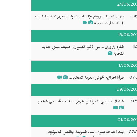
24/06/20
08:
بين المكتسبات وواقع الإقصاء... دعوات لتعزيز تمثيلية النساء
في الانتخابات المقبلة
18/06/20
11
الكرد في إيران… من ذاكرة القمع إلى صياغة معنى جديد
للحرية
17/06/20
07:
المرأة الجزائرية تخوض معركة الانتخابات
09/06/20
07:
النضال السياسي للمرأة في الجزائر... عقبات تحد من التقدم
01/06/20
07:
بعد أحداث تموز... نساء السويداء يناقشن اللامركزية