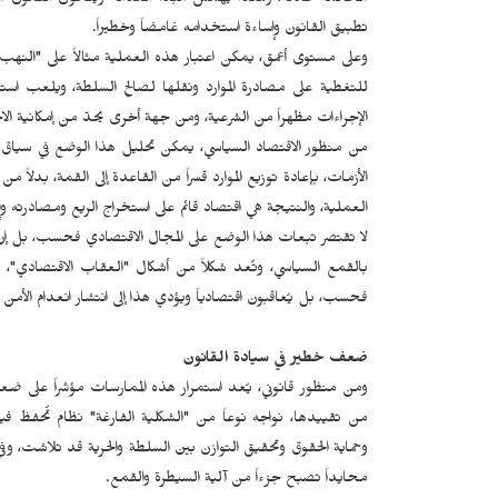
محاكمة عادلة، وهكذا يهمش مبدأ العدالة ويتحول القانون من أ
تطبيق القانون وإساءة استخدامه غامضاً وخطيراً.
وعلى مستوى أعمق، يمكن اعتبار هذه العملية مثالاً على "النهب ا
للتغطية على مصادرة الموارد ونقلها لصالح السلطة، ويلعب است
الإجراءات مظهراً من الشرعية، ومن جهة أخرى يحدّ من إمكانية الا
من منظور الاقتصاد السياسي، يمكن تحليل هذا الوضع في سياق "ال
الأزمات، بإعادة توزيع الموارد قسراً من القاعدة إلى القمة، بدلاً م
العملية، والنتيجة هي اقتصاد قائم على استخراج الريع ومصادرته وإعا
لا تقتصر تبعات هذا الوضع على المجال الاقتصادي فحسب، بل إن م
بالقمع السياسي، وتُعد شكلاً من أشكال "العقاب الاقتصادي"،
فحسب، بل يُعاقبون اقتصادياً ويؤدي هذا إلى انتشار انعدام الأم
ضعف خطير في سيادة القانون
ومن منظور قانوني، يُعد استمرار هذه الممارسات مؤشراً على ضع
من تقييدها، نواجه نوعاً من "الشكلية الفارغة" نظام تُحفظ فيه 
وحماية الحقوق وتحقيق التوازن بين السلطة والحرية قد تلاشت، وف
محايداً تصبح جزءاً من آلية السيطرة والقمع.