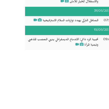
والاستقلال كخيار للأمان
31/05/20
07:
التماطل التركي يهدد توازنات السلام الاستراتيجية
15/05/20
09:
نجيبة قره داغي: الاندماج الديمقراطي ينهي التعصب المذهبي
وتبعية المرأة