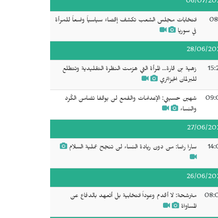
06/07/20
08
انتخابات مجلس الشعب تكشف إقصاءً سياسياً واسعاً للمرأة
في سوريا
28/06/20
15:
زهية بن قارة... المرأة التي هزمت النظرة التقليدية وتتطلع
للبرلمان الجزائري
09:
شهين حسيني: الإعدامات والقمع لن يوقفا تضامن الكُرد
والنساء
27/06/20
14:
سارا رضا: من دون ريادة النساء لن تنجح عملية السلام
26/06/20
08:
مترشحة: لا أقدم وعوداً انتخابية بل أتعهد بالدفاع عن
المساواة