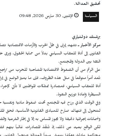
تحقيق العدالة.
السياسة
الإثنين, 30 مارس 2026, 09:48
برشنك دولتياري
مركز الأخبار ـ
تشهد إيران في ظلّ الحرب والأزمات الاقتصادية تص
القانون إلى أداة للعقاب السياسي بدلاً من حماية الحقوق، ويرى خ
الثقة بين الدولة والمجتمع.
على الرغم من أن الضغوط الاقتصادية المصاحبة للحرب من تراجع
تُعد أمراً متوقعاً في مثل هذه الظروف، فإن ما يميز الوضع في إيرا
أداة للعقاب السياسي، فمصادرة ممتلكات المواطنين لا تأتي كإجراء
السيطرة وإعادة توزيع النفوذ.
وفي الوقت الذي يرزح فيه المجتمع تحت ضغوط مادية ونفسية خانقة
لتتحول إلى انتهاك صارخ للمبادئ القانونية الأساسية، فحق الم
وضمانات إجرائية دقيقة ولا يجوز المساس به إلا في إطار الشرعية و
لكن الواقع بعيد عن ذلك، إذ تُنفَّذ المصادرات غالباً بته