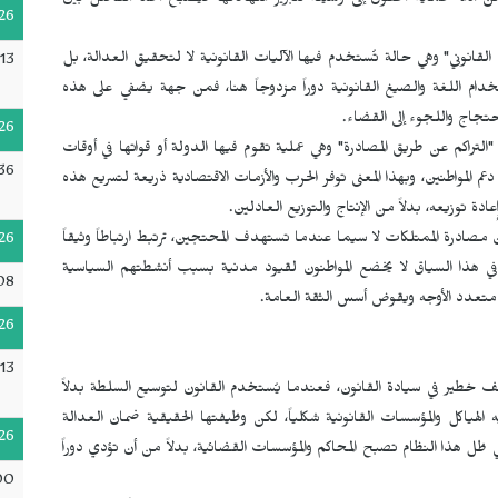
داة لحماية الحقوق إلى وسيلة لتبرير انتهاكاتها فيصبح الحد الفاصل بين
26
لقانوني" وهي حالة تُستخدم فيها الآليات القانونية لا لتحقيق العدالة، بل
13
خدام اللغة والصيغ القانونية دوراً مزدوجاً هنا، فمن جهة يضفي على هذه
حتجاج واللجوء إلى القضاء.
26
تراكم عن طريق المصادرة" وهي عملية تقوم فيها الدولة أو قواتها في أوقات
:36
ن دعم المواطنين، وبهذا المعنى توفر الحرب والأزمات الاقتصادية ذريعة لتسريع هذه
دة توزيعه، بدلاً من الإنتاج والتوزيع العادلين.
صادرة الممتلكات لا سيما عندما تستهدف المحتجين، ترتبط ارتباطاً وثيقاً
26
 في هذا السياق لا يخضع المواطنون لقيود مدنية بسبب أنشطتهم السياسية
08
ن متعدد الأوجه ويقوض أسس الثقة العامة.
26
13
ف خطير في سيادة القانون، فعندما يُستخدم القانون لتوسيع السلطة بدلاً
الهياكل والمؤسسات القانونية شكلياً، لكن وظيفتها الحقيقية ضمان العدالة
26
ي ظل هذا النظام تصبح المحاكم والمؤسسات القضائية، بدلاً من أن تؤدي دوراً
00