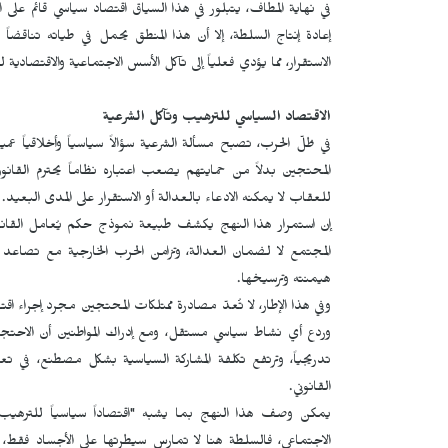
في نهاية المطاف، يتبلور في هذا السياق اقتصاد سياسي قائم على 
إعادة إنتاج السلطة، إلا أن هذا المنطق يحمل في طياته تناقضا
الاستقرار، مما يؤدي فعلياً إلى تآكل الأسس الاجتماعية والاقتصادية لب
الاقتصاد السياسي للترهيب وتآكل الشرعية
في ظلّ الحرب، تصبح مسألة الشرعية سؤالاً سياسياً وأخلاقياً عميقا
المحتجين بدلاً من حمايتهم يصعب اعتباره نظاماً يحترم القان
للعقاب لا يمكنه الادعاء بالعدالة أو الاستقرار على المدى البعيد.
إن استمرار هذا النهج يكشف طبيعة نموذج حكم يُعامل القانون 
المجتمع لا لضمان العدالة، وتزامن الحرب الخارجية مع تصاعد 
هيمنته وترسيخها.
وفي هذا الإطار، لا تُعدّ مصادرة ممتلكات المحتجين مجرد إجراء 
وردع أي نشاط سياسي مستقل، ومع إدراك المواطنين أن الاحتجا
تدريجياً، وترتفع تكلفة المشاركة السياسية بشكل مصطنع، في تع
القانوني.
يمكن وصف هذا النهج بما يشبه "اقتصاداً سياسياً للترهيب"،
الاجتماعي، فالسلطة هنا لا تمارس سيطرتها على الأجساد فقط، 