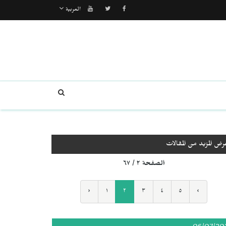
العربية
رض المزيد من المقالات
الصفحة ٢ / ٦٧
‹
١
٢
٣
٤
٥
›