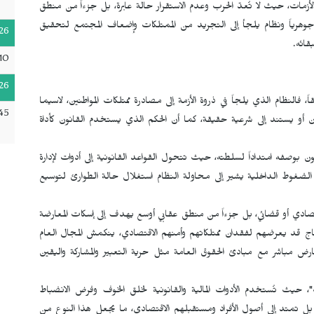
الأزمات، حيث لا تُعدّ الحرب وعدم الاستقرار حالة عابرة، بل جزءاً من منطق
ً جوهرياً ونظام يلجأ إلى التجريد من الممتلكات وإضعاف المجتمع لتحقيق
26
قائه.
10
26
ً، فالنظام الذي يلجاً في ذروة الأزمة إلى مصادرة ممتلكات المواطنين، لاسيما
45
ون أو يستند إلى شرعية حقيقة، كما أن الحكم الذي يستخدم القانون كأداة
بوصفه امتداداً لسلطته، حيث تتحول القواعد القانونية إلى أدوات لإدارة
الضغوط الداخلية يشير إلى محاولة النظام استغلال حالة الطوارئ لتوسيع
اقتصادي أو قضائي، بل جزءاً من منطق عقابي أوسع يهدف إلى إسكات المعارضة
ج قد يعرضهم لفقدان ممتلكاتهم وأمنهم الاقتصادي، ينكمش المجال العام
ارض مباشر مع مبادئ الحقوق العامة مثل حرية التعبير والمشاركة واليقين
 حيث تُستخدم الأدوات المالية والقانونية لخلق الخوف وفرض الانضباط
بل تمتد إلى أصول الأفراد ومستقبلهم الاقتصادي، ما يجعل هذا النوع من