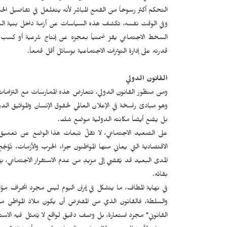
التحكم أكثر رسوخاً من القمع المباشر لأنه يتغلغل في تفاصيل الحي
وفي الوقت نفسه، تكشف هذه السياسات عن أزمة داخل بنية السل
السخط الاجتماعي يقرّ ضمنياً بعجزه عن إنتاج شرعية أو كسب تأ
قدرته على إدارة التوترات الاجتماعية بوسائل أقل قمعاً.
القانون الدولي
ومن منظور القانون الدولي، تتعارض هذه الممارسات مع التزامات أ
وهو مبادئ راسخة في الإعلان العالمي لحقوق الإنسان والمواثيق الدول
بل يضع أيضاً مكانته الدولية موضع شك.
على الصعيد الاجتماعي، لا تقلّ تبعات هذا الوضع عن تعميق ا
الاقتصادية التي يعاني منها المواطنون جراء الحرب والأزمات، تُؤ
المدى البعيد قد يُفضي إلى مزيدٍ من عدم الاستقرار الاجتماعي، ب
بقائه.
في نهاية المطاف، ما يتشكل في إيران اليوم ليس مجرد انحراف مؤق
والسلطة، فالقانون الذي من المفترض أن يكون ملاذ المواطن 
القانوني" مجرد استعارة، بل وصف دقيق لواقعٍ لا يُمثل فيه الاستي