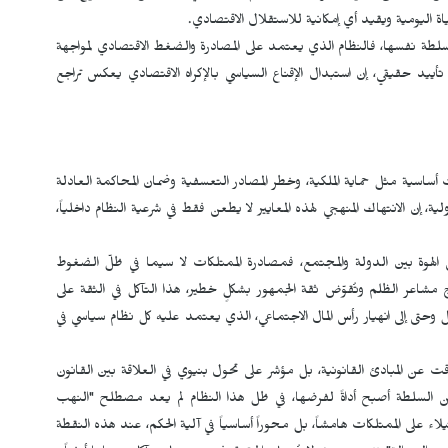
اة اليومية ويقيد أي إمكانية للاستقلال الاقتصادي.
طة نفسها، فالنظام الذي يعتمد على المصادرة والضغط الاقتصادي لمواجهة
ييد حقيقي، إن استبدال الإقناع السياسي بالإكراه الاقتصادي يعكس تراجع
ساسية مثل حماية الملكية، وخطر المصادر التعسفية وضمان المحاكمة العادلة
ية، إن الانتهاك المنهجي لهذه المعايير لا يطعن فقط في شرعية النظام داخلياً،
لهوة بين الدولة والمجتمع، فمصادرة الممتلكات لا سيما في ظلّ الضغوط
جّج مشاعر الظلم وتُقوّض ثقة الجمهور بشكلٍ خطير، هذا التآكل في الثقة على
ل وحتى إلى انهيار رأس المال الاجتماعي، الذي يعتمد عليه كل نظام سياسي في
ت عن المبادئ القانونية، بل مؤشر على تحول بنيوي في العلاقة بين القانون
من السلطة أصبح أداةً لفرضها، في ظل هذا النظام لم يعد مصطلح "النهب
لاء على الممتلكات هامشاً، بل محوراً أساسياً في آلية الحكم، عند هذه النقطة