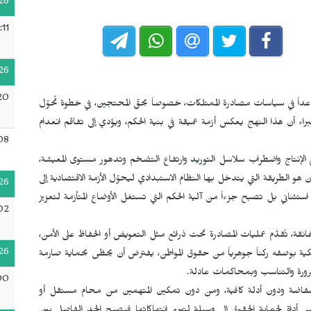
26
:11
26
20
اعداً في سياسات مصادرة الممتلكات، خصوصاً بحقّ المحتجين، في خطوة تُحوّل
براء أن هذا النهج يعكس أزمة عميقة في بنية الحكم، ويؤدي إلى تفاقم انعدام
08
 الإنتاج واضطراب سلاسل التوريد وارتفاع التضخم وتدهور مستوى المعيشة،
ن هو الطريقة التي يتدخل بها النظام الاستبدادي ليحوّل الأزمة الاقتصادية إلى
26
 استثناني بل تصبح جزءاً من آلية الحكم التي تستغل الأوضاع المتأزمة لتعزيز
02
، تُقدَّم عمليات المصادرة تحت ذرائع مثل التعويض أو الحفاظ على الأمن،
26
لكية بوصفه ركناً جوهرياً من حقوق المواطن، يفترض أن يحظى بحماية صارمة
الضرورة والتناسب وبمحاكمات عادلة.
00
م فضفاضة ودون أدلة كافية، ومن دون تمكين المتهمين من محام مستقل أو