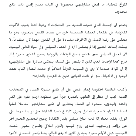
اللوائح المحلية، ما يجعل مشاركتهن محصورة في آليات تمييز إيجابي ذات طابع
محدود.
وتعتبر أن الإحباط الذي تعيشه العديد من المناضلات لا يرتبط فقط بغياب الآليات
القانونية، بل بفقدان العملية السياسية لجزء من بعدها القيمي والمعنوي، وهو ما
ينعكس على رغبة النساء في الانخراط، مشددةً على أن القانون مهما كان متقدماً، لا
يمكنه إحداث التغيير إذا لم ينعكس أثره في الفضاء السياسي وفي حياة الناس اليومية،
لأن العمل السياسي حين يخضع لمنطق الولاءات والزبونية يصبح القانون مجرد إطار
فارغ "هذا الإحباط العام، الذي لا يقتصر على النساء، ينعكس مباشرة على مشاركتهن؛
إذ إن المرأة، عندما لا ترى في السياسة التزاماً أخلاقياً أو خدمة للصالح العام، تفقد
الرغبة في الانخراط، حتى لو كانت القوانين تتيح لها الترشح والمشاركة".
وأكدت الناشطة الحقوقية إيمان غانمي على أن تقييم مشاركة النساء في الانتخابات
المقبلة يجب أن ينظر إلى القانون باعتباره جزءاً من منظومة أوسع تقوم على القيم
والثقة والجدوى، معتبرة أن النساء ينتظرن أن تكون مشاركتهن مدخلاً فعلياً
لصناعة القرار، لا مجرد تمثيل رمزي "ارتفاع نسبة المشاركة حتى لو بدا مهماً على
الورق، يفقد معناه إذا غاب مناخ سياسي يقدر الكفاءة ويتيح للجميع التعبير الحر
عن رؤاهم وبرامجهم. فبدون روح قيمية والتزام أخلاقي وطموح حقيقي لخدمة
المجتمع، تبقى الأرقام مجرد بنود في قانون لا يغيّر الواقع. وهنا يكمن التحدي الأكبر؛