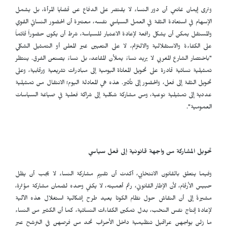
وترى إيمان غانمي أن دور النساء لا يقتصر على الدفاع عن قضايا المرأة، بل يشمل
الإسهام في استعادة الثقة في العمل السياسي نفسه، معتبرة أن الحضور النسائي القوي
والمستقل يمكن أن يشكل رافعة لإعادة الاعتبار للسياسة، شرط أن يكون حضوراً قائماً
على الكفاءة والاستقلالية والالتزام، لا على التعيين غير المعلن أو التمثيل الشكلي
"باختصار الشارع المغربي لا يريد نساءً يملأن المقاعد، بل نساءً يصنعن الفرق. ينتظر
تمثيلية نسائية قادرة على تحويل المعاناة اليومية إلى مبادرات تشريعية ورقابية، وعلى
تحويل الثقة إلى فعل، والحضور إلى تأثير. هذه هي المعادلة اليوم؛ الانتقال من تمثيلية
عددية إلى تمثيلية نوعية، ومن مشاركة شكلية إلى شراكة فعلية في صياغة السياسات
العمومية".
تحويل المشاركة من واجهة قانونية إلى فعل سياسي
وفيما يتعلق بالقانون الانتخابي، أكدت أن تقييم مشاركة النساء لا يجب أن يظل
حبيس الأرقام، لأن الإطار القانوني، رغم أهميته، لا يكفي وحده لضمان مشاركة مؤثرة،
مشيرةً إلى أن النقاش حول نظام الكوتا يعيد طرح إشكالية استغلال هذه الآلية
لإعادة إنتاج نفس النخب، بدل تمكين الكفاءات النسائية، كما أن الكثير من النساء
ما زلن يواجهن عراقيل تنظيمية داخل الأحزاب تحد من فرصهن في الترشح عبر