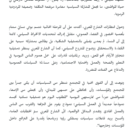
مشهد سياسي لا يربط المسؤولية بالمحاسبة، ولا يتيح أثراً ملموساً للعمل البرلماني في
حياة المواطنين، ما يجعل المشاركة السياسية مغامرة مرتفعة التكلفة وضعيفة المردودية
الرمزية.
وحول انتظارات الشارع المغربي، أكدت على أن المرحلة الحالية تتسم بوعي نسائي متنامٍ
بأهمية الحضور في الفضاء العمومي، مقابل إدراك لتحديات الانخراط السياسي، لافتةً
إلى أن النساء لم يعدن يقبلن بالتمثيلية الشكلية، بل يطالبن بمشاركة مبنية على
الكفاءة والاستحقاق ووضوح المشروع السياسي، كما أن الشارع المغربي ينتظر تمثيلية
تتجاوز الأرقام نحو المعنى، ويريد برلمانيات قادرات على حمل هموم الناس اليومية في
التعليم والصحة والعمل والحماية الاجتماعية، وعلى مساءلة السياسات العمومية
والدفاع عن الفئات المتضررة.
ونوهت إلى أن القوى الحية في المجتمع تنتظر من السياسيات أن يكن جسراً بين
المجتمع والمؤسسات، وأن يحافظن على حسهن الميداني، وأن يجعلن من الإصغاء
للمواطنين جزءاً من ممارستهن اليومية "المطلوب اليوم هو تمثيلية نسائية تجسد
نموذجاً جديداً في العمل السياسي؛ نموذج يقوم على النزاهة والقرب من الناس
والعمل الهادئ وتقديم البدائل الواقعية، لأن الشارع المغربي سئم الخطابات العامة،
وأصبح يريد فاعلات سياسيات يمتلكن رؤية وبرنامجاً وقدرة على الترافع داخل
المؤسسات وخارجها".