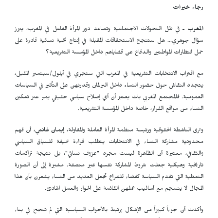
رجاء خيرات
المغرب ـ
في ظل التحولات الاجتماعية وتصاعد دور المرأة الفاعل في المغرب، يبرز
سؤال جوهري... هل ستنجح الاستحقاقات المقبلة في إنتاج نخبة نسائية قادرة على
حمل انتظارات المواطنين والدفاع عن قضاياهم داخل المؤسسة التشريعية؟
مع اقتراب الانتخابات التشريعية في المغرب التي ستجري في أيلول/سبتمبر المقبل،
يتجدد النقاش حول حضور النساء داخل البرلمان وقدرتهن على التأثير في السياسات
العمومية. فالمجتمع المغربي بات يعتبر أن أي إصلاح سياسي حقيقي يمر عبر تمكين
النساء من مواقع القرار، خاصة داخل المؤسسة التشريعية.
وترى الناشطة الحقوقية ورئيسة منظمة المرأة العاملة والمقاولة،
إيمان غانمي
، أن فهم
محدودية مشاركة النساء في الانتخابات يتطلب قراءة عميقة للسياق السياسي
والثقافي، معتبرة أن الظاهرة ليست مجرد "عزوف نسائي"، بل نتيجة تراكمات
تاريخية وهيكلية جعلت شروط المشاركة نفسها غير منصفة. مشيرة إلى أن الصورة
النمطية التي تقدم السياسة كفضاء للصراع تجعل العديد من النساء يشعرن بأن هذا
المجال لا ينسجم مع أساليب عملهن القائمة على الحوار والعمل الهادئ.
وأكدت أن جزءاً كبيراً من الإشكال يرتبط بالأحزاب السياسية التي لم تنجح في بناء