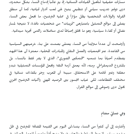
مسارات حقيقية لتأهيل القيادات النسائية، إذ يتم غالباً إدماج النساء بشكل محدود،
دون توفير تدريب سياسي أو تنظيمي يتيح لهن لعب أدوار قيادية، كما أن منطق
القرابة والولاءات الشخصية يظل مؤثراً في عملية الترشيح، ما يجعل بعض النساء
يصلن إلى مواقع التمثيل باعتبارهن "قريبات" من شخصيات نافذة، لا نتيجة لمسار
نضالي أو كفاءة سياسية، وهو ما يخلق إحباطاً لدى مناضلات راكمن تجربة ميدانية.
وأوضحت أن عدداً متزايداً من النساء يعملن بصمت على بناء شرعيتهن السياسية
من القاعدة، عبر الجمعيات والعمل النقابي والمبادرات المحلية، معتبرة أن هذا الجهد
يصطدم أحياناً بما تسميه "التمكين الصوري"، الذي لا يضر فقط بالنساء، بل
بالمشروع الديمقراطي برمته، لأنه يعمق أزمة الثقة ويجعل المؤسسات التمثيلية تبدو
مغلقة وغير قائمة على الاستحقاق. مبينة أن المغرب يزخر بكفاءات نسائية في
مختلف القطاعات، لكن غياب الجسور بين الرصيد المهني وآليات الترشيح الحزبي
يحول دون وصولهن إلى مواقع القرار.
وعي نسائي متنامٍ
وأشارت إلى أن كثيراً من النساء يتساءلن اليوم عن القيمة المضافة للترشح في ظل