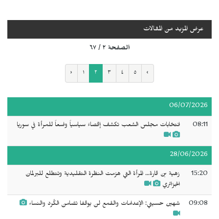
عرض المزيد من المقالات
الصفحة ٢ / ٦٧
‹
١
٢
٣
٤
٥
›
06/07/2026
08:11
انتخابات مجلس الشعب تكشف إقصاءً سياسياً واسعاً للمرأة في سوريا
28/06/2026
15:20
زهية بن قارة... المرأة التي هزمت النظرة التقليدية وتتطلع للبرلمان
الجزائري
09:08
شهين حسيني: الإعدامات والقمع لن يوقفا تضامن الكُرد والنساء